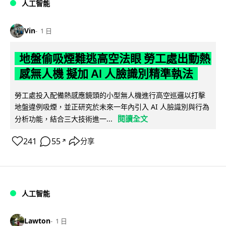
人工智能
Vin
1 日
地盤偷吸煙難逃高空法眼 勞工處出動熱
感無人機 擬加 AI 人臉識別精準執法
勞工處投入配備熱感應鏡頭的小型無人機進行高空巡邏以打擊
地盤違例吸煙，並正研究於未來一年內引入 AI 人臉識別與行為
閱讀全文
分析功能，結合三大技術進一...
241
55
分享
↗
人工智能
Lawton
1 日