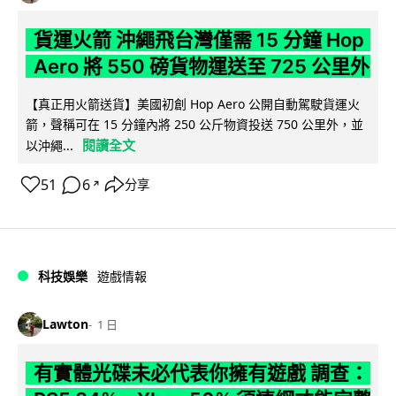
貨運火箭 沖繩飛台灣僅需 15 分鐘 Hop
Aero 將 550 磅貨物運送至 725 公里外
【真正用火箭送貨】美國初創 Hop Aero 公開自動駕駛貨運火
箭，聲稱可在 15 分鐘內將 250 公斤物資投送 750 公里外，並
閱讀全文
以沖繩...
51
6
分享
↗
科技娛樂
遊戲情報
Lawton
1 日
有實體光碟未必代表你擁有遊戲 調查：