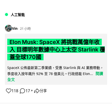
人工智能
Vin
21 小時
Elon Musk: SpaceX 將挑戰萬億年收
入 目標明年數據中心上太空 Starlink 覆
蓋全球170國
SpaceX 公佈最新第二季業績，受惠 Starlink 與 AI 業務帶動，
閱讀
季度收入按年飆升 92% 至 78 億美元。行政總裁 Elon...
全文
118
17
分享
↗