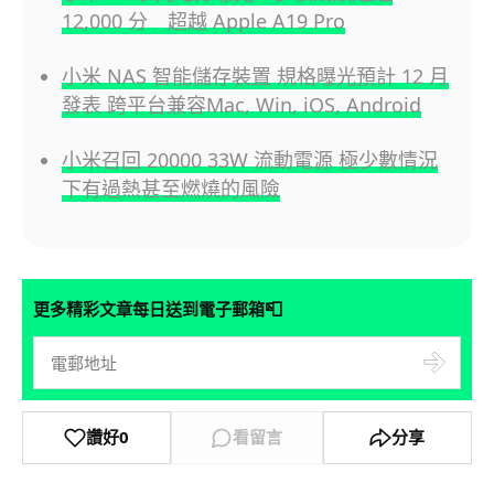
12,000 分 超越 Apple A19 Pro
小米 NAS 智能儲存裝置 規格曝光預計 12 月
發表 跨平台兼容Mac, Win, iOS, Android
小米召回 20000 33W 流動電源 極少數情況
下有過熱甚至燃燒的風險
📮
更多精彩文章每日送到電子郵箱
讚好
0
看留言
分享