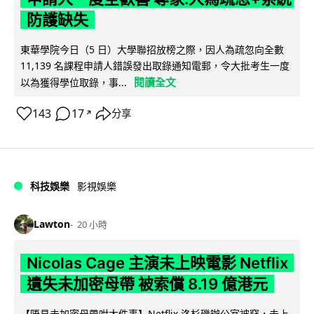
防護缺失
東華學院今日（5 日）大學聯招放榜之際，因人為疏忽向全數
11,139 名課程申請人錯誤發出取錄通知電郵，令大批考生一度
閱讀全文
以為獲得學位取錄，事...
143
17
分享
↗
科技娛樂
影視娛樂
Lawton
20 小時
Nicolas Cage 主演未上映電影 Netflix
遺失未加密母帶 被索償 8.19 億港元
【唔見未加密母帶咁大件事】Netflix 洛杉磯辦公室被竊，未上