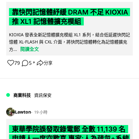
靠快閃記憶體紓緩 DRAM 不足 KIOXIA
推 XL1 記憶體擴充模組
KIOXIA 發表全新記憶體擴充模組 XL1 系列，結合低延遲快閃記
憶體 XL-FLASH 與 CXL 介面，將快閃記憶體轉化為記憶體擴充
閱讀全文
方...
79
5
分享
↗
商業科技
資訊保安
Lawton
19 小時
東華學院誤發取錄電郵 全數 11,139 名
申請人一度空歡喜 專家:人為疏忽+系統