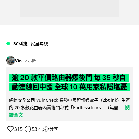
3C科技
家居無線
Vin
2 小時
逾 20 款平價路由器爆後門 每 35 秒自
動連線回中國 全球 10 萬用家私隱堪憂
網絡安全公司 VulnCheck 揭發中國智博通電子（Zbtlink）生產
閱
的 20 多款路由器內置後門程式「Endlessdoors」（無盡...
讀全文
315
53
分享
↗