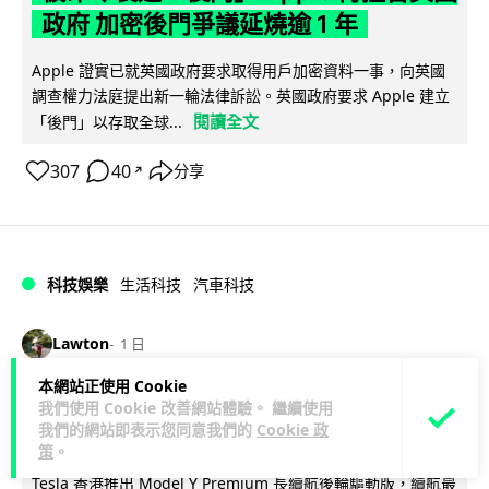
政府 加密後門爭議延燒逾 1 年
Apple 證實已就英國政府要求取得用戶加密資料一事，向英國
調查權力法庭提出新一輪法律訴訟。英國政府要求 Apple 建立
閱讀全文
「後門」以存取全球...
307
40
分享
↗
科技娛樂
生活科技
汽車科技
Lawton
1 日
本網站正使用 Cookie
Tesla Model Y 長續航後驅版抵港
我們使用 Cookie 改善網站體驗。 繼續使用
我們的網站即表示您同意我們的
Cookie 政
YOHO MALL 率先試駕
策
。
Tesla 香港推出 Model Y Premium 長續航後輪驅動版，續航最