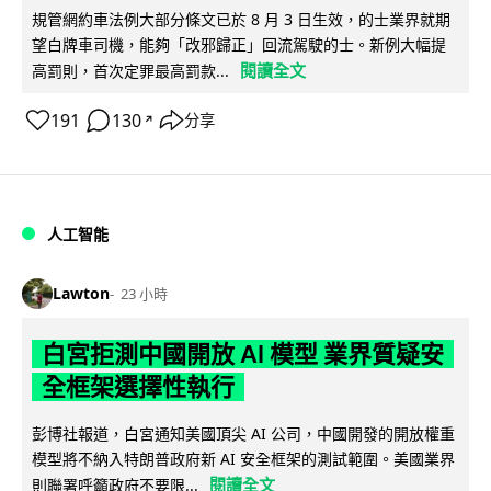
規管網約車法例大部分條文已於 8 月 3 日生效，的士業界就期
望白牌車司機，能夠「改邪歸正」回流駕駛的士。新例大幅提
閱讀全文
高罰則，首次定罪最高罰款...
191
130
分享
↗
人工智能
Lawton
23 小時
白宮拒測中國開放 AI 模型 業界質疑安
全框架選擇性執行
彭博社報道，白宮通知美國頂尖 AI 公司，中國開發的開放權重
模型將不納入特朗普政府新 AI 安全框架的測試範圍。美國業界
閱讀全文
則聯署呼籲政府不要限...