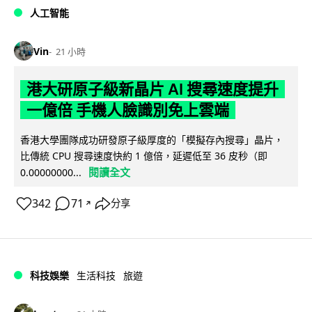
人工智能
Vin
21 小時
港大研原子級新晶片 AI 搜尋速度提升
一億倍 手機人臉識別免上雲端
香港大學團隊成功研發原子級厚度的「模擬存內搜尋」晶片，
比傳統 CPU 搜尋速度快約 1 億倍，延遲低至 36 皮秒（即
閱讀全文
0.00000000...
342
71
分享
↗
科技娛樂
生活科技
旅遊