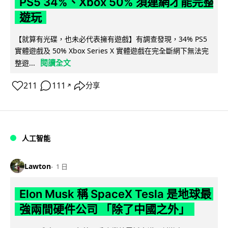
PS5 34%、Xbox 50% 須連網才能完整
遊玩
【就算有光碟，也未必代表擁有遊戲】有調查發現，34% PS5
實體遊戲及 50% Xbox Series X 實體遊戲在完全斷網下無法完
閱讀全文
整遊...
211
111
分享
↗
人工智能
Lawton
1 日
Elon Musk 稱 SpaceX Tesla 是地球最
強兩間硬件公司 「除了中國之外」