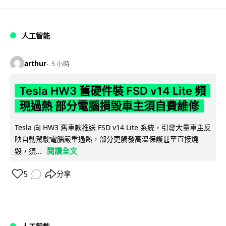
人工智能
arthur
5 小時
Tesla HW3 舊硬件裝 FSD v14 Lite 頻
現過熱 部分電腦損毀車主須自費維修
Tesla 向 HW3 舊車款推送 FSD v14 Lite 系統，引發大量車主反
映自動駕駛電腦嚴重過熱，部分更觸發高溫保護甚至直接燒
閱讀全文
毀，須...
5
分享