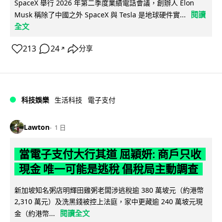
SpaceX 舉行 2026 年第二季度業績電話會議，創辦人 Elon
閱讀
Musk 稱除了中國之外 SpaceX 與 Tesla 是地球硬件實...
全文
213
24
分享
↗
科技娛樂
生活科技
電子支付
Lawton
1 日
當電子支付大行其道 屈穎妍: 商戶只收
現金 唯一可能是逃稅 倡稅局主動調查
新加坡知名粥店明輝田雞粥老闆涉逃稅逾 380 萬坡元（約港幣
2,310 萬元）及洗黑錢被控上法庭，家中更藏逾 240 萬坡元現
閱讀全文
金（約港幣...