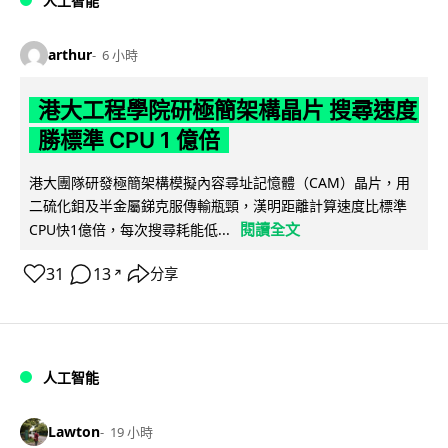
人工智能
arthur
6 小時
港大工程學院研極簡架構晶片 搜尋速度
勝標準 CPU 1 億倍
港大團隊研發極簡架構模擬內容尋址記憶體（CAM）晶片，用
二硫化鉬及半金屬銻克服傳輸瓶頸，漢明距離計算速度比標準
閱讀全文
CPU快1億倍，每次搜尋耗能低...
31
13
分享
↗
人工智能
Lawton
19 小時