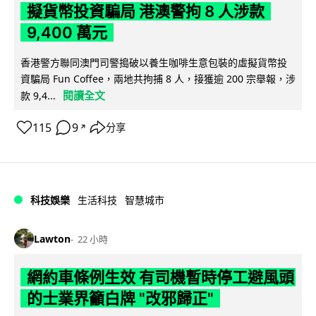
擬貨幣投資騙局 港澳警拘 8 人涉款
9,400 萬元
香港警方聯同澳門司警搗破以養生咖啡生意包裝的虛擬貨幣投
資騙局 Fun Coffee，兩地共拘捕 8 人，接獲逾 200 宗舉報，涉
閱讀全文
款 9,4...
115
9
分享
↗
科技娛樂
生活科技
智慧城市
Lawton
22 小時
網約車條例生效 有司機暫時停工避風頭
的士業界籲白牌 "改邪歸正"