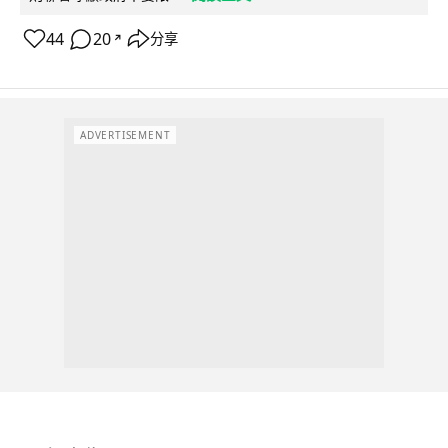
44
20
分享
↗
ADVERTISEMENT