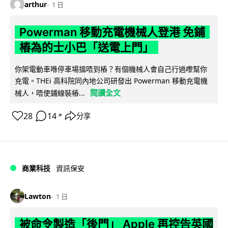
arthur
1 日
Powerman 移動充電機械人登港 免鋪
樁為的士小巴「送電上門」
你架電動車喺停車場搵唔到樁？有個機械人會自己行過嚟幫你
充電。THEi 高科院同內地公司研發出 Powerman 移動充電機
閱讀全文
械人，唔使鋪線裝樁...
28
14
分享
↗
商業科技
資訊保安
Lawton
1 日
被命令製造「後門」 Apple 再控告英國