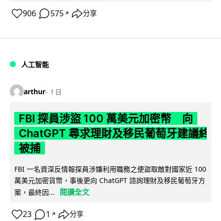
906
575
分享
↗
人工智能
arthur
1 日
FBI 探員涉盜 100 萬美元加密幣 向
ChatGPT 尋求理財及移民葡萄牙建議終
被捕
FBI 一名資深反情報探員涉嫌利用職務之便盜取敵對國家近 100
萬美元加密貨幣，事後更向 ChatGPT 諮詢理財及移民葡萄牙方
閱讀全文
案，最終因...
23
1
分享
↗