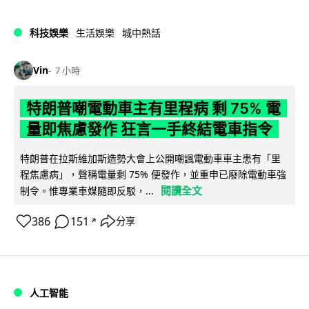
科技娛樂
生活娛樂
城中熱話
Vin
7 小時
特朗普嘲電動車主有里程病 剩 75% 電
量即焦慮發作 狂言一手終結電車指令
特朗普在拉斯維加斯造勢大會上公開嘲諷電動車車主患有「里
程焦慮病」，聲稱電量剩 75% 便發作，並重申已廢除電動車強
閱讀全文
制令。惟專業車媒隨即反駁，...
386
151
分享
↗
人工智能