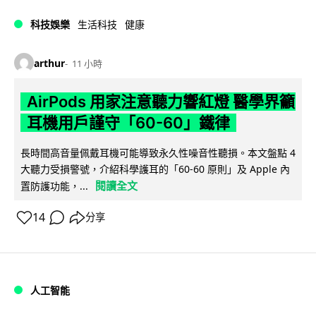
科技娛樂
生活科技
健康
arthur
11 小時
AirPods 用家注意聽力響紅燈 醫學界籲
耳機用戶謹守「60-60」鐵律
長時間高音量佩戴耳機可能導致永久性噪音性聽損。本文盤點 4
大聽力受損警號，介紹科學護耳的「60-60 原則」及 Apple 內
閱讀全文
置防護功能，...
14
分享
人工智能