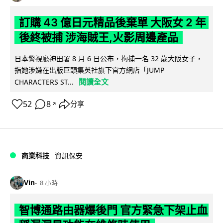
訂購 43 億日元精品後棄單 大阪女 2 年
後終被捕 涉海賊王,火影周邊產品
日本警視廳神田署 8 月 6 日公布，拘捕一名 32 歲大阪女子，
指她涉嫌在出版巨頭集英社旗下官方網店「JUMP
閱讀全文
CHARACTERS ST...
52
8
分享
↗
商業科技
資訊保安
Vin
8 小時
智博通路由器爆後門 官方緊急下架止血