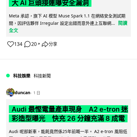
大 AI 巨頭接連曝安全漏洞
Meta 承認，旗下 AI 模型 Muse Spark 1.1 在網絡安全測試期
閱讀
間，因評估夥伴 Irregular 設定出錯而意外連上互聯網...
全文
134
20
分享
↗
科技娛樂
科技新聞
duncan
1 日
Audi 最慳電量產車現身 A2 e-tron 迷
彩造型曝光 快充 26 分鐘充滿 8 成電
Audi 呢部新車，能耗竟然係25年前嘅一半。 A2 e-tron 風阻低