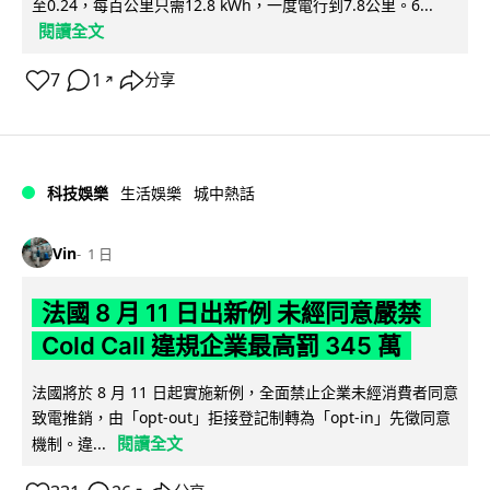
至0.24，每百公里只需12.8 kWh，一度電行到7.8公里。6...
閱讀全文
7
1
分享
↗
科技娛樂
生活娛樂
城中熱話
Vin
1 日
法國 8 月 11 日出新例 未經同意嚴禁
Cold Call 違規企業最高罰 345 萬
法國將於 8 月 11 日起實施新例，全面禁止企業未經消費者同意
致電推銷，由「opt-out」拒接登記制轉為「opt-in」先徵同意
閱讀全文
機制。違...