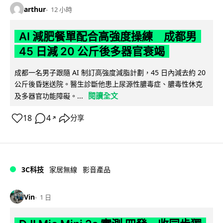
arthur
12 小時
AI 減肥餐單配合高強度操練 成都男
45 日減 20 公斤後多器官衰竭
成都一名男子跟隨 AI 制訂高強度減脂計劃，45 日內減去約 20
公斤後昏迷送院。醫生診斷他患上尿源性膿毒症、膿毒性休克
閱讀全文
及多器官功能障礙。...
18
4
分享
↗
3C科技
家居無線
影音產品
Vin
1 日