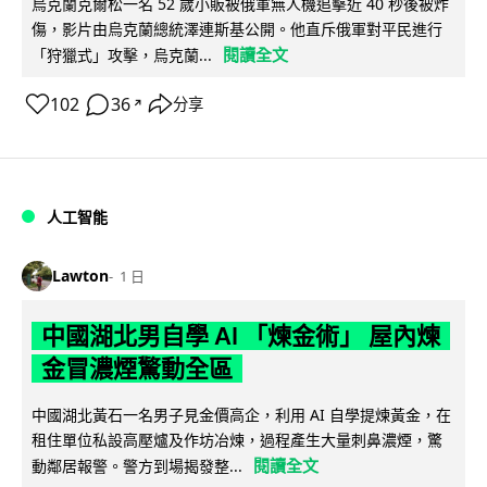
烏克蘭克爾松一名 52 歲小販被俄軍無人機追擊近 40 秒後被炸
傷，影片由烏克蘭總統澤連斯基公開。他直斥俄軍對平民進行
閱讀全文
「狩獵式」攻擊，烏克蘭...
102
36
分享
↗
人工智能
Lawton
1 日
中國湖北男自學 AI 「煉金術」 屋內煉
金冒濃煙驚動全區
中國湖北黃石一名男子見金價高企，利用 AI 自學提煉黃金，在
租住單位私設高壓爐及作坊冶煉，過程產生大量刺鼻濃煙，驚
閱讀全文
動鄰居報警。警方到場揭發整...