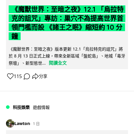
《魔獸世界：至暗之夜》12.1 「烏拉特
克的詛咒」專訪：巢穴不為提高世界首
領門檻而設 《諸王之眠》縮短約 10 分
鐘
《魔獸世界：至暗之夜》版本更新 12.1「烏拉特克的詛咒」將
於 8 月 13 日正式上線，帶來全新區域「盤蛇島」、地城「毒牙
閱讀全文
祭壇」、新型態世...
115
分享
科技娛樂
遊戲情報
Lawton
1 日