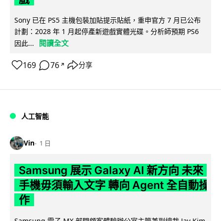
Sony 已在 PS5 主機包裝加貼提示貼紙，重申官方 7 月已公布
計劃：2028 年 1 月起停產新遊戲實體光碟。分析師預期 PS6
閱讀全文
因此...
169
76
分享
↗
人工智能
Vin
1 日
Samsung 展示 Galaxy AI 新方向 未來
手機毋須輸入文字 轉向 Agent 全自動操
作
Samsung 電子 MX 部門顧客體驗辦公室主管兼副總裁 Jay Kim