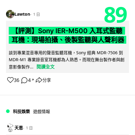
89
Lawton
1 日
【評測】Sony IER-M500 入耳式監聽
耳機：現場拍攝、後製監聽與人聲利器
談到專業混音專用的聲音監聽耳機，Sony 經典 MDR-7506 到
MDR-M1 專業錄音室耳機都為人熟悉。而現在舞台製作者與創
閱讀全文
意影像製作...
36
4
分享
↗
科技娛樂
遊戲情報
天恩
1 日