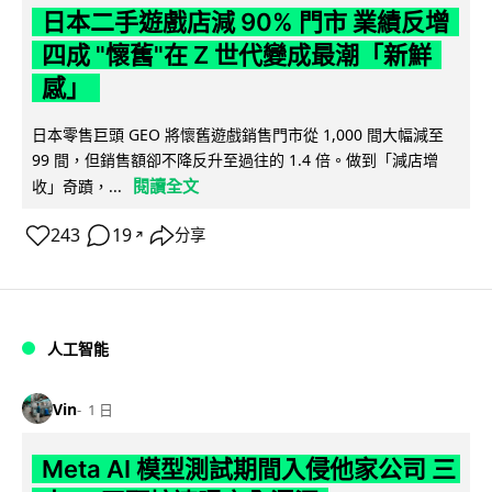
日本二手遊戲店減 90% 門市 業績反增
四成 "懷舊"在 Z 世代變成最潮「新鮮
感」
日本零售巨頭 GEO 將懷舊遊戲銷售門市從 1,000 間大幅減至
99 間，但銷售額卻不降反升至過往的 1.4 倍。做到「減店增
閱讀全文
收」奇蹟，...
243
19
分享
↗
人工智能
Vin
1 日
Meta AI 模型測試期間入侵他家公司 三