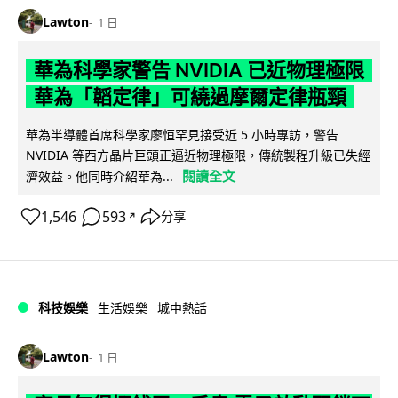
Lawton
1 日
華為科學家警告 NVIDIA 已近物理極限
華為「韜定律」可繞過摩爾定律瓶頸
華為半導體首席科學家廖恒罕見接受近 5 小時專訪，警告
NVIDIA 等西方晶片巨頭正逼近物理極限，傳統製程升級已失經
閱讀全文
濟效益。他同時介紹華為...
1,546
593
分享
↗
科技娛樂
生活娛樂
城中熱話
Lawton
1 日