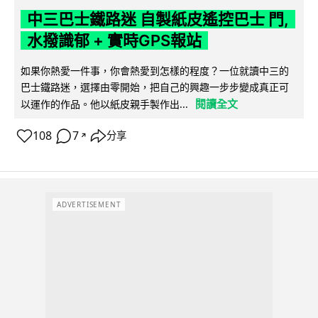
中三巴士鐵路迷 自製紙皮遙控巴士 門,
水撥識郁 + 實時GPS報站
如果你熱愛一件事，你會熱愛到怎樣的程度？一位就讀中三的
巴士鐵路迷，選擇由零開始，把自己的興趣一步步變成真正可
閱讀全文
以運作的作品。他以紙皮親手製作出...
108
7
分享
↗
ADVERTISEMENT