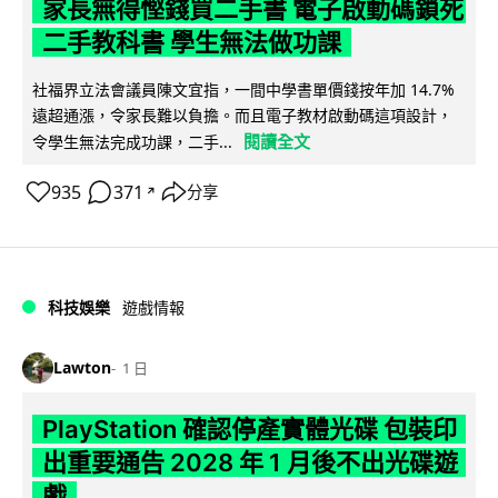
家長無得慳錢買二手書 電子啟動碼鎖死
二手教科書 學生無法做功課
社福界立法會議員陳文宜指，一間中學書單價錢按年加 14.7%
遠超通漲，令家長難以負擔。而且電子教材啟動碼這項設計，
閱讀全文
令學生無法完成功課，二手...
935
371
分享
↗
科技娛樂
遊戲情報
Lawton
1 日
PlayStation 確認停產實體光碟 包裝印
出重要通告 2028 年 1 月後不出光碟遊
戲