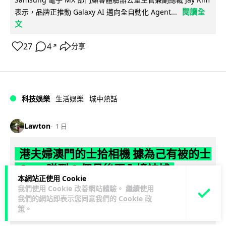
閱讀全
表示，品牌正推動 Galaxy AI 邁向全自動化 Agent...
文
27
4
分享
↗
科技娛樂
生活娛樂
城中熱話
Lawton
1 日
港夫婦澳門的士拾相機 據為己有被的士
Cam 睇到 2 個月後再入境被捕
本網站正使用 Cookie
我們使用 Cookie 改善網站體驗。 繼續使用
一對香港夫婦今年 5 月遊澳門乘的士拾獲他人遺留相機及電
我們的網站即表示您同意我們的
Cookie 政
池，拾遺不報並帶返香港自用。兩人本月 2 日經港珠澳大橋再
策
。
閱讀全文
次入境澳門時，被治安警察局...