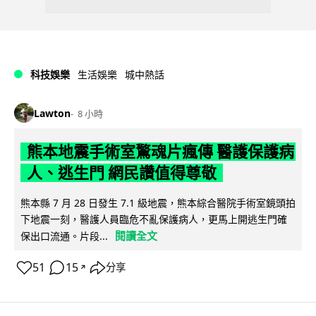
科技娛樂
生活娛樂
城中熱話
Lawton
8 小時
熊本地震手術室驚魂片瘋傳 醫護保護病
人、逃生門 網民讚值得尊敬
熊本縣 7 月 28 日發生 7.1 級地震，熊本綜合醫院手術室鏡頭拍
下地震一刻，醫護人員臨危不亂保護病人，更馬上開逃生門確
閱讀全文
保出口流通。片段...
51
15
分享
↗