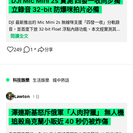
DJI Mic Mini 2s 實測 四發一收同步獨
立錄音 32-bit 防爆咪拍片必備
DJI 最新推出的 Mic Mini 2s 無線咪支援「四發一收」分軌錄
音，並首度下放 32-bit Float 浮點內錄功能。本文經實測其...
閱讀全文
249
1
分享
↗
科技娛樂
生活娛樂
城中熱話
Lawton
1 日
澤連斯基怒斥俄軍「人肉狩獵」 無人機
追殺烏克蘭小販近 40 秒仍被炸傷