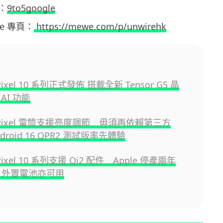
：
9to5google
ewe 專頁：
https://mewe.com/p/unwirehk
 Pixel 10 系列正式發佈 搭載全新 Tensor G5 晶
AI 功能
e Pixel 電筒支援亮度調節 毋須再依賴第三方
droid 16 QPR2 測試版率先體驗
 Pixel 10 系列支援 Qi2 配件 Apple 停產兩年
fe 外置電池亦可用