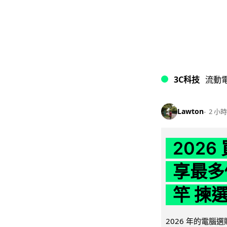
3C科技
流動
Lawton
2 小時
202
享最多
竿 揀
2026 年的電