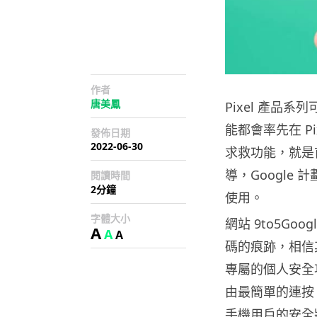
作者
唐美鳳
Pixel 產品系
能都會率先在 P
發佈日期
2022-06-30
求救功能，就是首先
導，Google 
閱讀時間
2分鐘
使用。
字體大小
網站 9to5Goo
A
A
A
碼的痕跡，相信其他
專屬的個人安全功能
由最簡單的連按
手機用戶的安全