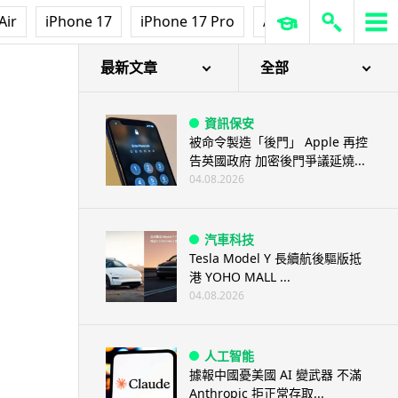
Air
iPhone 17
iPhone 17 Pro
AirPods Pro 3
Ap
最新文章
全部
資訊保安
被命令製造「後門」 Apple 再控
告英國政府 加密後門爭議延燒...
04.08.2026
汽車科技
Tesla Model Y 長續航後驅版抵
港 YOHO MALL ...
04.08.2026
人工智能
據報中國憂美國 AI 變武器 不滿
Anthropic 拒正常存取...