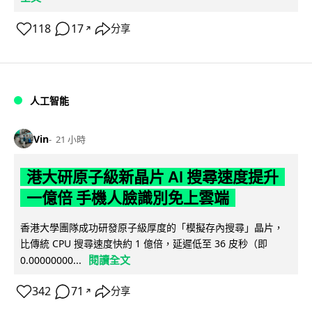
118
17
分享
↗
人工智能
Vin
21 小時
港大研原子級新晶片 AI 搜尋速度提升
一億倍 手機人臉識別免上雲端
香港大學團隊成功研發原子級厚度的「模擬存內搜尋」晶片，
比傳統 CPU 搜尋速度快約 1 億倍，延遲低至 36 皮秒（即
閱讀全文
0.00000000...
342
71
分享
↗