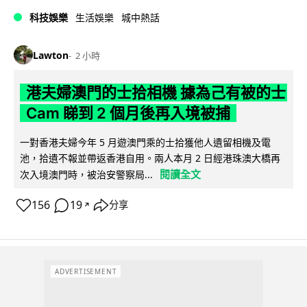
科技娛樂
生活娛樂
城中熱話
Lawton
2 小時
港夫婦澳門的士拾相機 據為己有被的士
Cam 睇到 2 個月後再入境被捕
一對香港夫婦今年 5 月遊澳門乘的士拾獲他人遺留相機及電
池，拾遺不報並帶返香港自用。兩人本月 2 日經港珠澳大橋再
閱讀全文
次入境澳門時，被治安警察局...
156
19
分享
↗
ADVERTISEMENT