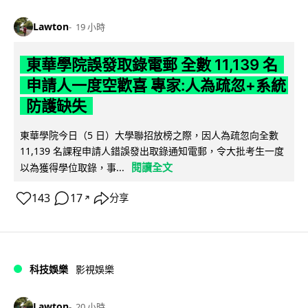
Lawton
19 小時
東華學院誤發取錄電郵 全數 11,139 名
申請人一度空歡喜 專家:人為疏忽+系統
防護缺失
東華學院今日（5 日）大學聯招放榜之際，因人為疏忽向全數
11,139 名課程申請人錯誤發出取錄通知電郵，令大批考生一度
閱讀全文
以為獲得學位取錄，事...
143
17
分享
↗
科技娛樂
影視娛樂
Lawton
20 小時