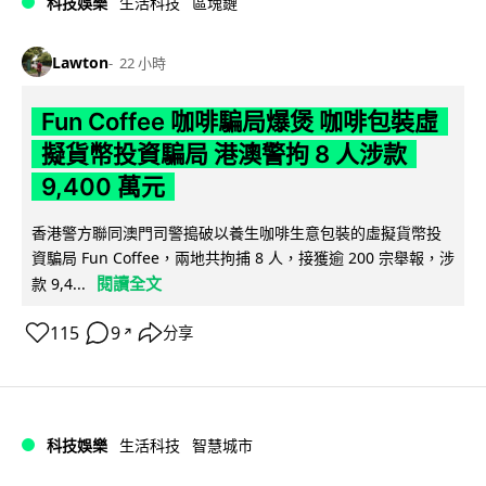
科技娛樂
生活科技
區塊鏈
Lawton
22 小時
Fun Coffee 咖啡騙局爆煲 咖啡包裝虛
擬貨幣投資騙局 港澳警拘 8 人涉款
9,400 萬元
香港警方聯同澳門司警搗破以養生咖啡生意包裝的虛擬貨幣投
資騙局 Fun Coffee，兩地共拘捕 8 人，接獲逾 200 宗舉報，涉
閱讀全文
款 9,4...
115
9
分享
↗
科技娛樂
生活科技
智慧城市