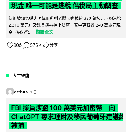
現金 唯一可能是逃稅 倡稅局主動調查
新加坡知名粥店明輝田雞粥老闆涉逃稅逾 380 萬坡元（約港幣
2,310 萬元）及洗黑錢被控上法庭，家中更藏逾 240 萬坡元現
閱讀全文
金（約港幣...
906
575
分享
↗
人工智能
arthur
1 日
FBI 探員涉盜 100 萬美元加密幣 向
ChatGPT 尋求理財及移民葡萄牙建議終
被捕