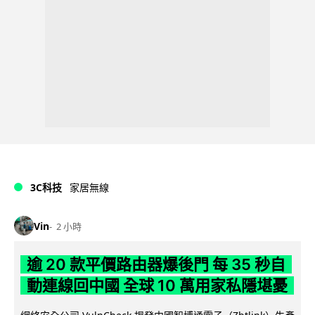
3C科技
家居無線
Vin
2 小時
逾 20 款平價路由器爆後門 每 35 秒自
動連線回中國 全球 10 萬用家私隱堪憂