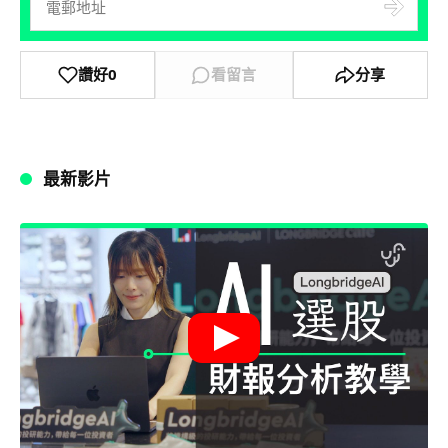
讚好
0
看留言
分享
最新影片