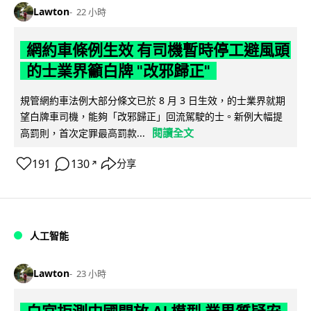
Lawton
22 小時
網約車條例生效 有司機暫時停工避風頭
的士業界籲白牌 "改邪歸正"
規管網約車法例大部分條文已於 8 月 3 日生效，的士業界就期
望白牌車司機，能夠「改邪歸正」回流駕駛的士。新例大幅提
閱讀全文
高罰則，首次定罪最高罰款...
191
130
分享
↗
人工智能
Lawton
23 小時