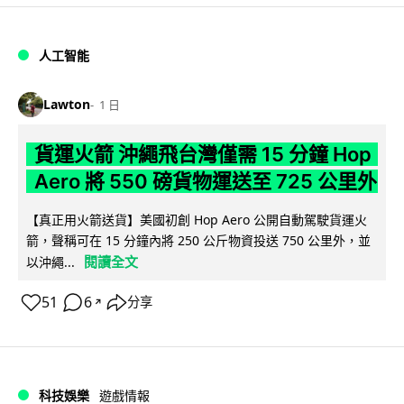
人工智能
Lawton
1 日
貨運火箭 沖繩飛台灣僅需 15 分鐘 Hop
Aero 將 550 磅貨物運送至 725 公里外
【真正用火箭送貨】美國初創 Hop Aero 公開自動駕駛貨運火
箭，聲稱可在 15 分鐘內將 250 公斤物資投送 750 公里外，並
閱讀全文
以沖繩...
51
6
分享
↗
科技娛樂
遊戲情報