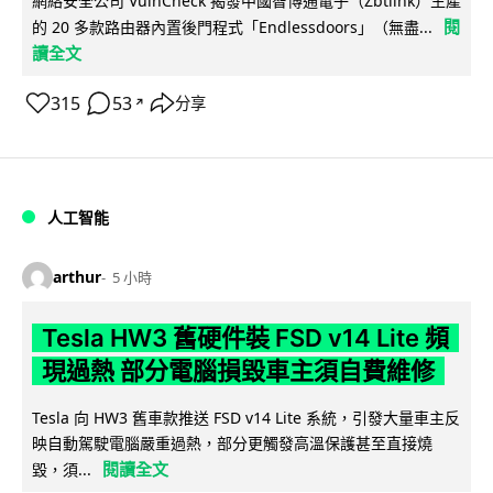
網絡安全公司 VulnCheck 揭發中國智博通電子（Zbtlink）生產
閱
的 20 多款路由器內置後門程式「Endlessdoors」（無盡...
讀全文
315
53
分享
↗
人工智能
arthur
5 小時
Tesla HW3 舊硬件裝 FSD v14 Lite 頻
現過熱 部分電腦損毀車主須自費維修
Tesla 向 HW3 舊車款推送 FSD v14 Lite 系統，引發大量車主反
映自動駕駛電腦嚴重過熱，部分更觸發高溫保護甚至直接燒
閱讀全文
毀，須...