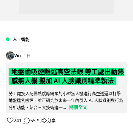
人工智能
Vin
1 日
地盤偷吸煙難逃高空法眼 勞工處出動熱
感無人機 擬加 AI 人臉識別精準執法
勞工處投入配備熱感應鏡頭的小型無人機進行高空巡邏以打擊
地盤違例吸煙，並正研究於未來一年內引入 AI 人臉識別與行為
閱讀全文
分析功能，結合三大技術進一...
241
55
分享
↗