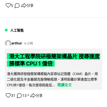
5
分享
人工智能
arthur
6 小時
港大工程學院研極簡架構晶片 搜尋速度
勝標準 CPU 1 億倍
港大團隊研發極簡架構模擬內容尋址記憶體（CAM）晶片，用
二硫化鉬及半金屬銻克服傳輸瓶頸，漢明距離計算速度比標準
閱讀全文
CPU快1億倍，每次搜尋耗能低...
31
13
分享
↗