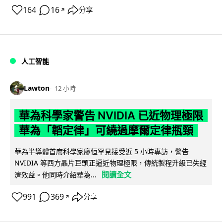
164
16
分享
↗
人工智能
Lawton
12 小時
華為科學家警告 NVIDIA 已近物理極限
華為「韜定律」可繞過摩爾定律瓶頸
華為半導體首席科學家廖恒罕見接受近 5 小時專訪，警告
NVIDIA 等西方晶片巨頭正逼近物理極限，傳統製程升級已失經
閱讀全文
濟效益。他同時介紹華為...
991
369
分享
↗