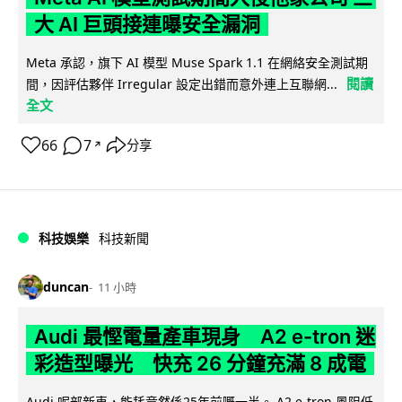
大 AI 巨頭接連曝安全漏洞
Meta 承認，旗下 AI 模型 Muse Spark 1.1 在網絡安全測試期
閱讀
間，因評估夥伴 Irregular 設定出錯而意外連上互聯網...
全文
66
7
分享
↗
科技娛樂
科技新聞
duncan
11 小時
Audi 最慳電量產車現身 A2 e-tron 迷
彩造型曝光 快充 26 分鐘充滿 8 成電
Audi 呢部新車，能耗竟然係25年前嘅一半。 A2 e-tron 風阻低