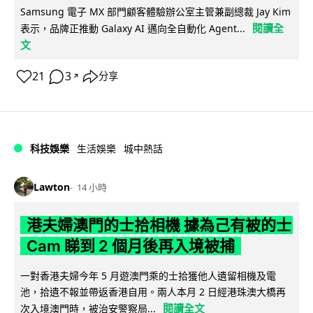
Samsung 電子 MX 部門顧客體驗辦公室主管兼副總裁 Jay Kim
閱讀全
表示，品牌正推動 Galaxy AI 邁向全自動化 Agent...
文
21
3
分享
↗
科技娛樂
生活娛樂
城中熱話
Lawton
14 小時
港夫婦澳門的士拾相機 據為己有被的士
Cam 睇到 2 個月後再入境被捕
一對香港夫婦今年 5 月遊澳門乘的士拾獲他人遺留相機及電
池，拾遺不報並帶返香港自用。兩人本月 2 日經港珠澳大橋再
閱讀全文
次入境澳門時，被治安警察局...