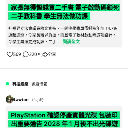
家長無得慳錢買二手書 電子啟動碼鎖死
二手教科書 學生無法做功課
社福界立法會議員陳文宜指，一間中學書單價錢按年加 14.7%
遠超通漲，令家長難以負擔。而且電子教材啟動碼這項設計，
閱讀全文
令學生無法完成功課，二手...
569
220
分享
↗
科技娛樂
遊戲情報
Lawton
13 小時
PlayStation 確認停產實體光碟 包裝印
出重要通告 2028 年 1 月後不出光碟遊