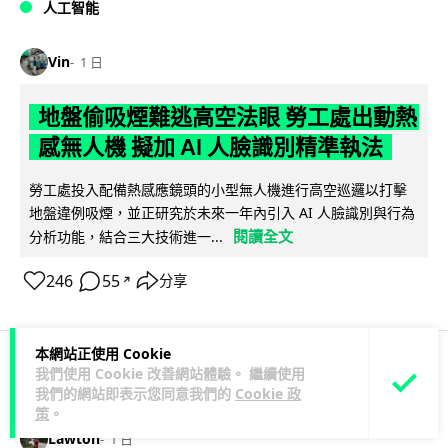
人工智能
Vin
1 日
地盤偷吸煙難逃高空法眼 勞工處出動熱
感無人機 擬加 AI 人臉識別精準執法
勞工處投入配備熱感應鏡頭的小型無人機進行高空巡邏以打擊
地盤違例吸煙，並正研究於未來一年內引入 AI 人臉識別與行為
閱讀全文
分析功能，結合三大技術進一...
246
55
分享
↗
本網站正使用 Cookie
我們使用 Cookie 改善網站體驗。 繼續使用
人工智能
我們的網站即表示您同意我們的
Cookie 政
策
。
Lawton
1 日