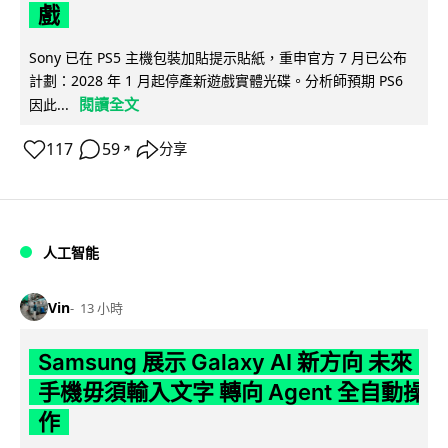
戲
Sony 已在 PS5 主機包裝加貼提示貼紙，重申官方 7 月已公布
計劃：2028 年 1 月起停產新遊戲實體光碟。分析師預期 PS6
閱讀全文
因此...
117
59
分享
↗
人工智能
Vin
13 小時
Samsung 展示 Galaxy AI 新方向 未來
手機毋須輸入文字 轉向 Agent 全自動操
作