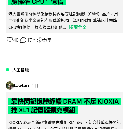
勝標準 CPU 1 億倍
港大團隊研發極簡架構模擬內容尋址記憶體（CAM）晶片，用
二硫化鉬及半金屬銻克服傳輸瓶頸，漢明距離計算速度比標準
閱讀全文
CPU快1億倍，每次搜尋耗能低...
40
17
分享
↗
人工智能
Lawton
1 日
靠快閃記憶體紓緩 DRAM 不足 KIOXIA
推 XL1 記憶體擴充模組
KIOXIA 發表全新記憶體擴充模組 XL1 系列，結合低延遲快閃記
憶體 XL-FLASH 與 CXL 介面，將快閃記憶體轉化為記憶體擴充