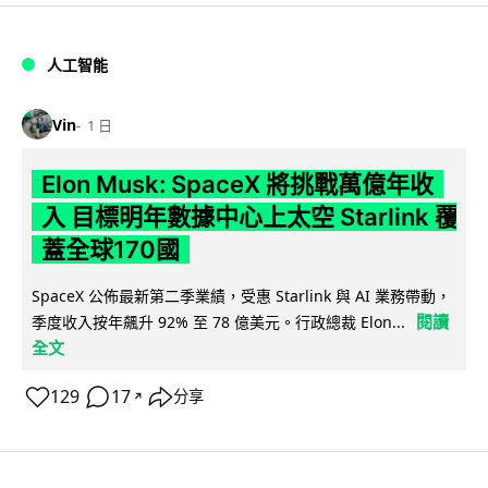
人工智能
Vin
1 日
Elon Musk: SpaceX 將挑戰萬億年收
入 目標明年數據中心上太空 Starlink 覆
蓋全球170國
SpaceX 公佈最新第二季業績，受惠 Starlink 與 AI 業務帶動，
閱讀
季度收入按年飆升 92% 至 78 億美元。行政總裁 Elon...
全文
129
17
分享
↗