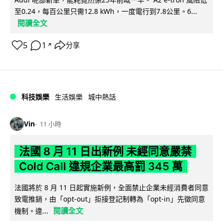
至0.24，每百公里只需12.8 kWh，一度電行到7.8公里。6...
閱讀全文
5
1
分享
↗
科技娛樂
生活娛樂
城中熱話
Vin
11 小時
法國 8 月 11 日出新例 未經同意嚴禁
Cold Call 違規企業最高罰 345 萬
法國將於 8 月 11 日起實施新例，全面禁止企業未經消費者同意
致電推銷，由「opt-out」拒接登記制轉為「opt-in」先徵同意
閱讀全文
機制。違...