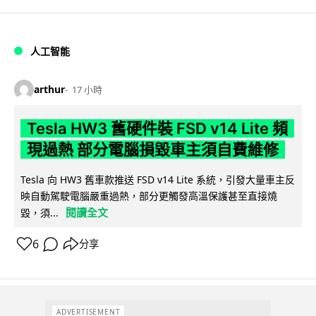
人工智能
arthur
17 小時
Tesla HW3 舊硬件裝 FSD v14 Lite 頻
現過熱 部分電腦損毀車主須自費維修
Tesla 向 HW3 舊車款推送 FSD v14 Lite 系統，引發大量車主反
映自動駕駛電腦嚴重過熱，部分更觸發高溫保護甚至直接燒
閱讀全文
毀，須...
6
分享
ADVERTISEMENT