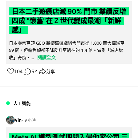
日本二手遊戲店減 90% 門市 業績反增
四成 "懷舊"在 Z 世代變成最潮「新鮮
感」
日本零售巨頭 GEO 將懷舊遊戲銷售門市從 1,000 間大幅減至
99 間，但銷售額卻不降反升至過往的 1.4 倍。做到「減店增
閱讀全文
收」奇蹟，...
104
5
分享
↗
人工智能
Vin
9 小時
Meta AI 模型測試期間入侵他家公司 三