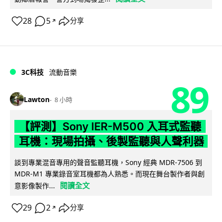
28
5
分享
↗
3C科技
流動音樂
89
Lawton
8 小時
【評測】Sony IER-M500 入耳式監聽
耳機：現場拍攝、後製監聽與人聲利器
談到專業混音專用的聲音監聽耳機，Sony 經典 MDR-7506 到
MDR-M1 專業錄音室耳機都為人熟悉。而現在舞台製作者與創
閱讀全文
意影像製作...
29
2
分享
↗