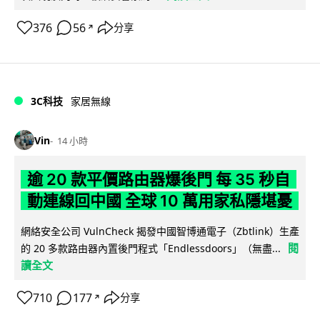
376
56
分享
↗
3C科技
家居無線
Vin
14 小時
逾 20 款平價路由器爆後門 每 35 秒自
動連線回中國 全球 10 萬用家私隱堪憂
網絡安全公司 VulnCheck 揭發中國智博通電子（Zbtlink）生產
閱
的 20 多款路由器內置後門程式「Endlessdoors」（無盡...
讀全文
710
177
分享
↗