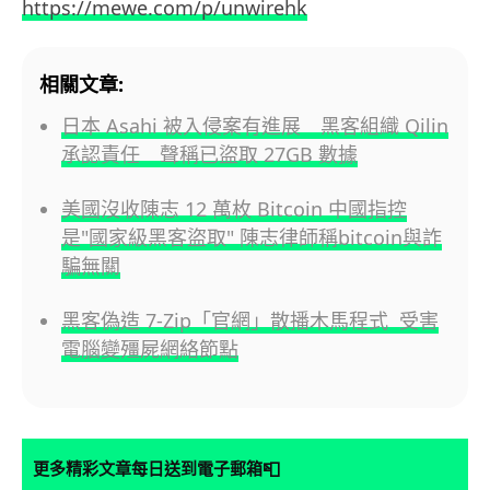
https://mewe.com/p/unwirehk
相關文章:
日本 Asahi 被入侵案有進展 黑客組織 Qilin
承認責任 聲稱已盜取 27GB 數據
美國沒收陳志 12 萬枚 Bitcoin 中國指控
是"國家級黑客盜取" 陳志律師稱bitcoin與詐
騙無關
黑客偽造 7-Zip「官網」散播木馬程式 受害
電腦變殭屍網絡節點
📮
更多精彩文章每日送到電子郵箱