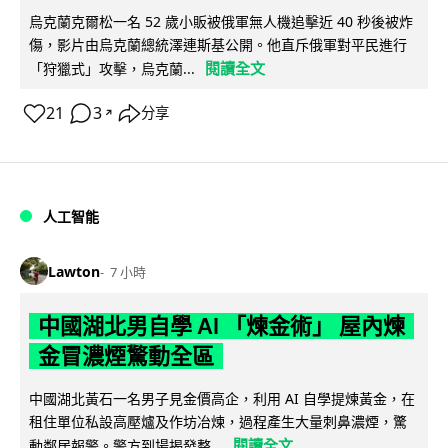
烏克蘭克爾松一名 52 歲小販被俄軍無人機追擊近 40 秒後被炸
傷，影片由烏克蘭總統澤連斯基公開。他直斥俄軍對平民進行
閱讀全文
「狩獵式」攻擊，烏克蘭...
21
3
分享
↗
人工智能
Lawton
7 小時
中國湖北男自學 AI 「煉金術」 屋內煉
金冒濃煙驚動全區
中國湖北黃石一名男子見金價高企，利用 AI 自學提煉黃金，在
租住單位私設高壓爐及作坊冶煉，過程產生大量刺鼻濃煙，驚
閱讀全文
動鄰居報警。警方到場揭發整...