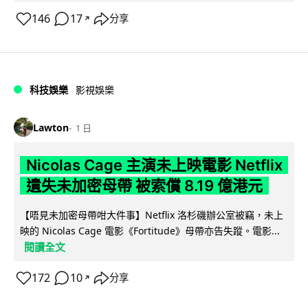
146
17
分享
↗
科技娛樂
影視娛樂
Lawton
1 日
Nicolas Cage 主演未上映電影 Netflix
遺失未加密母帶 被索償 8.19 億港元
【唔見未加密母帶咁大件事】Netflix 洛杉磯辦公室被竊，未上
映的 Nicolas Cage 電影《Fortitude》母帶亦告失蹤。電影...
閱讀全文
172
10
分享
↗