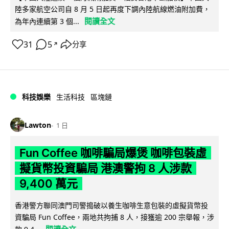
陸多家航空公司自 8 月 5 日起再度下調內陸航線燃油附加費，
閱讀全文
為年內連續第 3 個...
31
5
分享
↗
科技娛樂
生活科技
區塊鏈
Lawton
1 日
Fun Coffee 咖啡騙局爆煲 咖啡包裝虛
擬貨幣投資騙局 港澳警拘 8 人涉款
9,400 萬元
香港警方聯同澳門司警搗破以養生咖啡生意包裝的虛擬貨幣投
資騙局 Fun Coffee，兩地共拘捕 8 人，接獲逾 200 宗舉報，涉