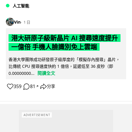
人工智能
Vin
1 日
港大研原子級新晶片 AI 搜尋速度提升
一億倍 手機人臉識別免上雲端
香港大學團隊成功研發原子級厚度的「模擬存內搜尋」晶片，
比傳統 CPU 搜尋速度快約 1 億倍，延遲低至 36 皮秒（即
閱讀全文
0.00000000...
359
81
分享
↗
ADVERTISEMENT