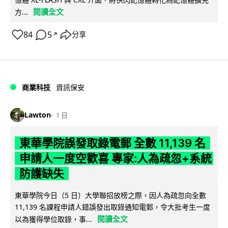
閱讀全文
方...
84
5
分享
↗
商業科技
資訊保安
Lawton
1 日
東華學院誤發取錄電郵 全數 11,139 名
申請人一度空歡喜 專家:人為疏忽+系統
防護缺失
東華學院今日（5 日）大學聯招放榜之際，因人為疏忽向全數
11,139 名課程申請人錯誤發出取錄通知電郵，令大批考生一度
閱讀全文
以為獲得學位取錄，事...