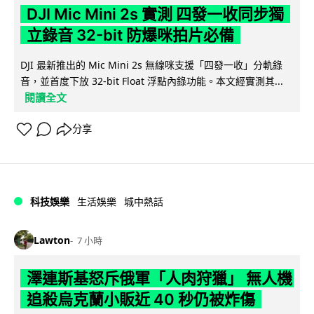
DJI Mic Mini 2s 實測 四發一收同步獨
立錄音 32-bit 防爆咪拍片必備
DJI 最新推出的 Mic Mini 2s 無線咪支援「四發一收」分軌錄
音，並首度下放 32-bit Float 浮點內錄功能。本文經實測其...
閱讀全文
分享
科技娛樂
生活娛樂
城中熱話
Lawton
7 小時
澤連斯基怒斥俄軍「人肉狩獵」 無人機
追殺烏克蘭小販近 40 秒仍被炸傷