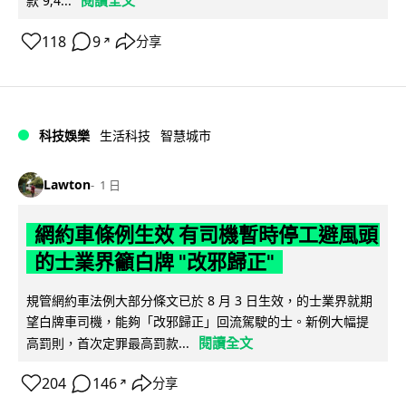
閱讀全文
款 9,4...
118
9
分享
↗
科技娛樂
生活科技
智慧城市
Lawton
1 日
網約車條例生效 有司機暫時停工避風頭
的士業界籲白牌 "改邪歸正"
規管網約車法例大部分條文已於 8 月 3 日生效，的士業界就期
望白牌車司機，能夠「改邪歸正」回流駕駛的士。新例大幅提
閱讀全文
高罰則，首次定罪最高罰款...
204
146
分享
↗