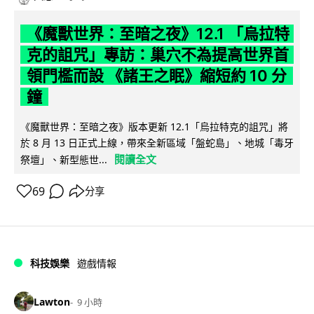
《魔獸世界：至暗之夜》12.1 「烏拉特
克的詛咒」專訪：巢穴不為提高世界首
領門檻而設 《諸王之眠》縮短約 10 分
鐘
《魔獸世界：至暗之夜》版本更新 12.1「烏拉特克的詛咒」將
於 8 月 13 日正式上線，帶來全新區域「盤蛇島」、地城「毒牙
閱讀全文
祭壇」、新型態世...
69
分享
科技娛樂
遊戲情報
Lawton
9 小時