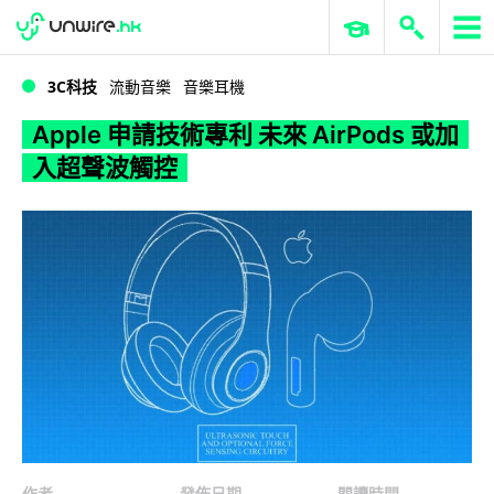
WWDC 2026
GenAI 與雲端科技專區
ERP 與商業 AI
Apple 申請技術專利 未來 AirPods 或加入超聲波觸控
3C科技
流動音樂
音樂耳機
Apple 申請技術專利 未來 AirPods 或加
入超聲波觸控
作者
發佈日期
閱讀時間