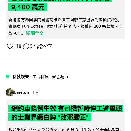
9,400 萬元
香港警方聯同澳門司警搗破以養生咖啡生意包裝的虛擬貨幣投
資騙局 Fun Coffee，兩地共拘捕 8 人，接獲逾 200 宗舉報，涉
閱讀全文
款 9,4...
118
9
分享
↗
科技娛樂
生活科技
智慧城市
Lawton
1 日
網約車條例生效 有司機暫時停工避風頭
的士業界籲白牌 "改邪歸正"
規管網約車法例大部分條文已於 8 月 3 日生效，的士業界就期