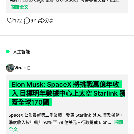
閱讀全文
172
9
分享
↗
人工智能
Vin
1 日
Elon Musk: SpaceX 將挑戰萬億年收
入 目標明年數據中心上太空 Starlink 覆
蓋全球170國
SpaceX 公佈最新第二季業績，受惠 Starlink 與 AI 業務帶動，
閱讀
季度收入按年飆升 92% 至 78 億美元。行政總裁 Elon...
全文