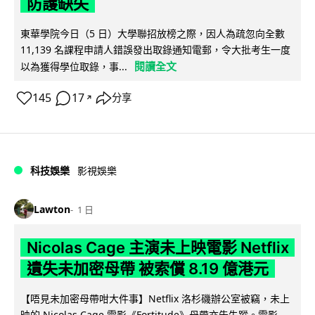
防護缺失
東華學院今日（5 日）大學聯招放榜之際，因人為疏忽向全數
11,139 名課程申請人錯誤發出取錄通知電郵，令大批考生一度
閱讀全文
以為獲得學位取錄，事...
145
17
分享
↗
科技娛樂
影視娛樂
Lawton
1 日
Nicolas Cage 主演未上映電影 Netflix
遺失未加密母帶 被索償 8.19 億港元
【唔見未加密母帶咁大件事】Netflix 洛杉磯辦公室被竊，未上
映的 Nicolas Cage 電影《Fortitude》母帶亦告失蹤。電影...