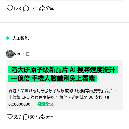
128
17
分享
↗
人工智能
Vin
1 日
港大研原子級新晶片 AI 搜尋速度提升
一億倍 手機人臉識別免上雲端
香港大學團隊成功研發原子級厚度的「模擬存內搜尋」晶片，
比傳統 CPU 搜尋速度快約 1 億倍，延遲低至 36 皮秒（即
閱讀全文
0.00000000...
357
80
分享
↗