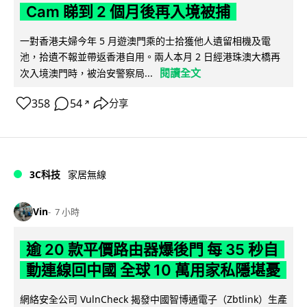
Cam 睇到 2 個月後再入境被捕
一對香港夫婦今年 5 月遊澳門乘的士拾獲他人遺留相機及電
池，拾遺不報並帶返香港自用。兩人本月 2 日經港珠澳大橋再
閱讀全文
次入境澳門時，被治安警察局...
358
54
分享
↗
3C科技
家居無線
Vin
7 小時
逾 20 款平價路由器爆後門 每 35 秒自
動連線回中國 全球 10 萬用家私隱堪憂
網絡安全公司 VulnCheck 揭發中國智博通電子（Zbtlink）生產