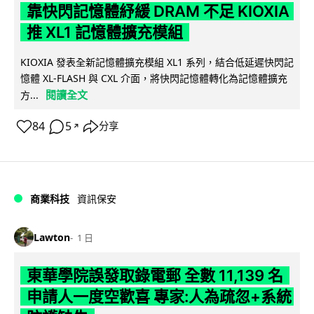
靠快閃記憶體紓緩 DRAM 不足 KIOXIA
推 XL1 記憶體擴充模組
KIOXIA 發表全新記憶體擴充模組 XL1 系列，結合低延遲快閃記
憶體 XL-FLASH 與 CXL 介面，將快閃記憶體轉化為記憶體擴充
閱讀全文
方...
84
5
分享
↗
商業科技
資訊保安
Lawton
1 日
東華學院誤發取錄電郵 全數 11,139 名
申請人一度空歡喜 專家:人為疏忽+系統