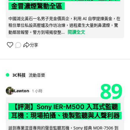
金冒濃煙驚動全區
中國湖北黃石一名男子見金價高企，利用 AI 自學提煉黃金，在
租住單位私設高壓爐及作坊冶煉，過程產生大量刺鼻濃煙，驚
閱讀全文
動鄰居報警。警方到場揭發整...
分享
3C科技
流動音樂
89
Lawton
1 小時
【評測】Sony IER-M500 入耳式監聽
耳機：現場拍攝、後製監聽與人聲利器
談到專業混音專用的聲音監聽耳機，Sony 經典 MDR-7506 到