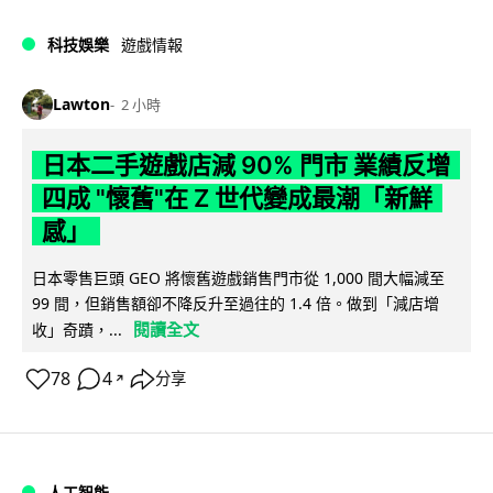
科技娛樂
遊戲情報
Lawton
2 小時
日本二手遊戲店減 90% 門市 業績反增
四成 "懷舊"在 Z 世代變成最潮「新鮮
感」
日本零售巨頭 GEO 將懷舊遊戲銷售門市從 1,000 間大幅減至
99 間，但銷售額卻不降反升至過往的 1.4 倍。做到「減店增
閱讀全文
收」奇蹟，...
78
4
分享
↗
人工智能