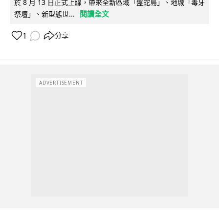
於 8 月 13 日正式上線，帶來全新區域「盤蛇島」、地城「毒牙
閱讀全文
祭壇」、新型態世...
1
分享
ADVERTISEMENT