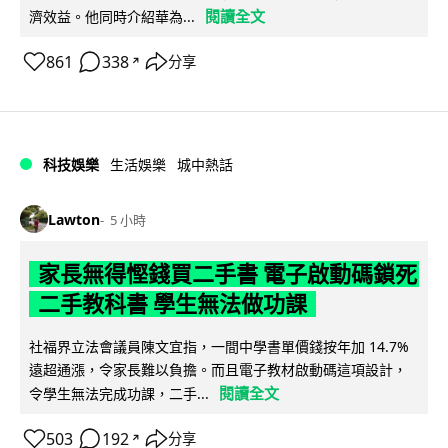
閱讀全文
濟效益。他同時介紹華為...
861
338
分享
↗
科技娛樂
生活娛樂
城中熱話
Lawton
5 小時
家長無得慳錢買二手書 電子啟動碼鎖死
二手教科書 學生無法做功課
社福界立法會議員陳文宜指，一間中學書單價錢按年加 14.7%
遠超通漲，令家長難以負擔。而且電子教材啟動碼這項設計，
閱讀全文
令學生無法完成功課，二手...
503
192
分享
↗