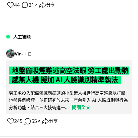
44
21
分享
↗
人工智能
Vin
1 日
地盤偷吸煙難逃高空法眼 勞工處出動熱
感無人機 擬加 AI 人臉識別精準執法
勞工處投入配備熱感應鏡頭的小型無人機進行高空巡邏以打擊
地盤違例吸煙，並正研究於未來一年內引入 AI 人臉識別與行為
閱讀全文
分析功能，結合三大技術進一...
245
55
分享
↗