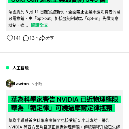
法國將於 8 月 11 日起實施新例，全面禁止企業未經消費者同意
致電推銷，由「opt-out」拒接登記制轉為「opt-in」先徵同意
閱讀全文
機制。違...
141
13
分享
↗
人工智能
Lawton
5 小時
華為科學家警告 NVIDIA 已近物理極限
華為「韜定律」可繞過摩爾定律瓶頸
華為半導體首席科學家廖恒罕見接受近 5 小時專訪，警告
NVIDIA 等西方晶片巨頭正逼近物理極限，傳統製程升級已失經