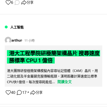
6
分享
人工智能
arthur
11 小時
港大工程學院研極簡架構晶片 搜尋速度
勝標準 CPU 1 億倍
港大團隊研發極簡架構模擬內容尋址記憶體（CAM）晶片，用
二硫化鉬及半金屬銻克服傳輸瓶頸，漢明距離計算速度比標準
閱讀全文
CPU快1億倍，每次搜尋耗能低...
40
17
分享
↗