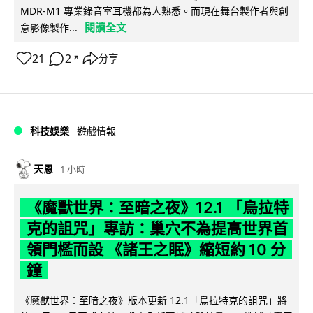
MDR-M1 專業錄音室耳機都為人熟悉。而現在舞台製作者與創
閱讀全文
意影像製作...
21
2
分享
↗
科技娛樂
遊戲情報
天恩
1 小時
《魔獸世界：至暗之夜》12.1 「烏拉特
克的詛咒」專訪：巢穴不為提高世界首
領門檻而設 《諸王之眠》縮短約 10 分
鐘
《魔獸世界：至暗之夜》版本更新 12.1「烏拉特克的詛咒」將