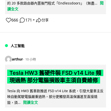
閱
的 20 多款路由器內置後門程式「Endlessdoors」（無盡...
讀全文
666
171
分享
↗
人工智能
arthur
10 小時
Tesla HW3 舊硬件裝 FSD v14 Lite 頻
現過熱 部分電腦損毀車主須自費維修
Tesla 向 HW3 舊車款推送 FSD v14 Lite 系統，引發大量車主反
映自動駕駛電腦嚴重過熱，部分更觸發高溫保護甚至直接燒
閱讀全文
毀，須...