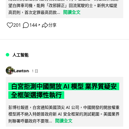
望白牌車司機，能夠「改邪歸正」回流駕駛的士。新例大幅提
閱讀全文
高罰則，首次定罪最高罰款...
201
144
分享
↗
人工智能
Lawton
1 日
白宮拒測中國開放 AI 模型 業界質疑安
全框架選擇性執行
彭博社報道，白宮通知美國頂尖 AI 公司，中國開發的開放權重
模型將不納入特朗普政府新 AI 安全框架的測試範圍。美國業界
閱讀全文
則聯署呼籲政府不要限...