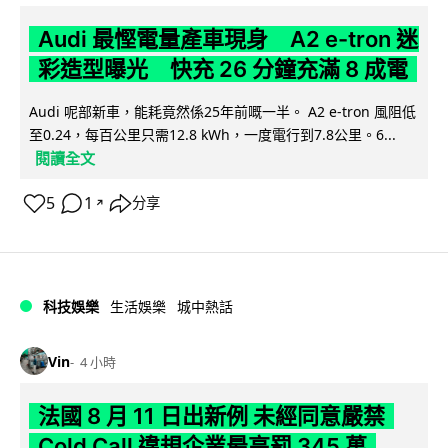
Audi 最慳電量產車現身 A2 e-tron 迷
彩造型曝光 快充 26 分鐘充滿 8 成電
Audi 呢部新車，能耗竟然係25年前嘅一半。 A2 e-tron 風阻低
至0.24，每百公里只需12.8 kWh，一度電行到7.8公里。6...
閱讀全文
5
1
分享
↗
科技娛樂
生活娛樂
城中熱話
Vin
4 小時
法國 8 月 11 日出新例 未經同意嚴禁
Cold Call 違規企業最高罰 345 萬