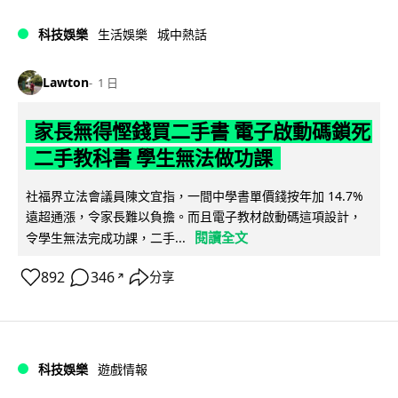
科技娛樂
生活娛樂
城中熱話
Lawton
1 日
家長無得慳錢買二手書 電子啟動碼鎖死
二手教科書 學生無法做功課
社福界立法會議員陳文宜指，一間中學書單價錢按年加 14.7%
遠超通漲，令家長難以負擔。而且電子教材啟動碼這項設計，
閱讀全文
令學生無法完成功課，二手...
892
346
分享
↗
科技娛樂
遊戲情報