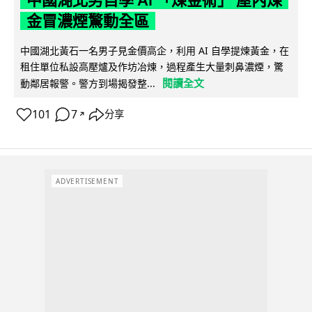
金冒濃煙驚動全區
中國湖北黃石一名男子見金價高企，利用 AI 自學提煉黃金，在
租住單位私設高壓爐及作坊冶煉，過程產生大量刺鼻濃煙，驚
閱讀全文
動鄰居報警。警方到場揭發整...
101
7
分享
↗
ADVERTISEMENT