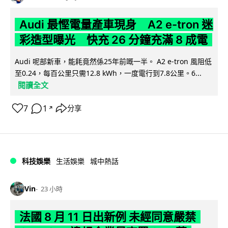
Audi 最慳電量產車現身 A2 e-tron 迷
彩造型曝光 快充 26 分鐘充滿 8 成電
Audi 呢部新車，能耗竟然係25年前嘅一半。 A2 e-tron 風阻低
至0.24，每百公里只需12.8 kWh，一度電行到7.8公里。6...
閱讀全文
7
1
分享
↗
科技娛樂
生活娛樂
城中熱話
Vin
23 小時
法國 8 月 11 日出新例 未經同意嚴禁