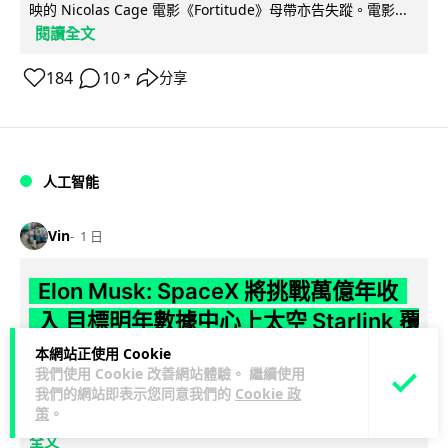
映的 Nicolas Cage 電影《Fortitude》母帶亦告失蹤。電影...
閱讀全文
184
10
分享
↗
人工智能
Vin
1 日
Elon Musk: SpaceX 將挑戰萬億年收
入 目標明年數據中心上太空 Starlink 覆
蓋全球170國
本網站正使用 Cookie
我們使用 Cookie 改善網站體驗。 繼續使用
SpaceX 公佈最新第二季業績，受惠 Starlink 與 AI 業務帶動，
我們的網站即表示您同意我們的
Cookie 政
策
。
閱讀
季度收入按年飆升 92% 至 78 億美元。行政總裁 Elon...
全文