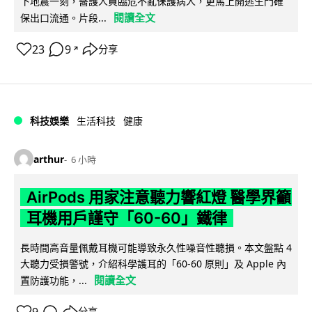
下地震一刻，醫護人員臨危不亂保護病人，更馬上開逃生門確
閱讀全文
保出口流通。片段...
23
9
分享
↗
科技娛樂
生活科技
健康
arthur
6 小時
AirPods 用家注意聽力響紅燈 醫學界籲
耳機用戶謹守「60-60」鐵律
長時間高音量佩戴耳機可能導致永久性噪音性聽損。本文盤點 4
大聽力受損警號，介紹科學護耳的「60-60 原則」及 Apple 內
閱讀全文
置防護功能，...
9
分享