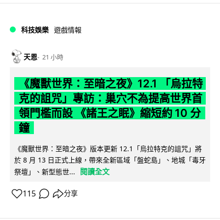
科技娛樂
遊戲情報
天恩
21 小時
《魔獸世界：至暗之夜》12.1 「烏拉特
克的詛咒」專訪：巢穴不為提高世界首
領門檻而設 《諸王之眠》縮短約 10 分
鐘
《魔獸世界：至暗之夜》版本更新 12.1「烏拉特克的詛咒」將
於 8 月 13 日正式上線，帶來全新區域「盤蛇島」、地城「毒牙
閱讀全文
祭壇」、新型態世...
115
分享