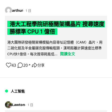
arthur
1 日
港大工程學院研極簡架構晶片 搜尋速度
勝標準 CPU 1 億倍
港大團隊研發極簡架構模擬內容尋址記憶體（CAM）晶片，用
二硫化鉬及半金屬銻克服傳輸瓶頸，漢明距離計算速度比標準
閱讀全文
CPU快1億倍，每次搜尋耗能低...
43
20
分享
↗
人工智能
Lawton
1 日