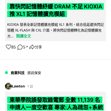
靠快閃記憶體紓緩 DRAM 不足 KIOXIA
推 XL1 記憶體擴充模組
KIOXIA 發表全新記憶體擴充模組 XL1 系列，結合低延遲快閃記
憶體 XL-FLASH 與 CXL 介面，將快閃記憶體轉化為記憶體擴充
閱讀全文
方...
85
5
分享
↗
商業科技
資訊保安
Lawton
1 日
東華學院誤發取錄電郵 全數 11,139 名
申請人一度空歡喜 專家:人為疏忽+系統