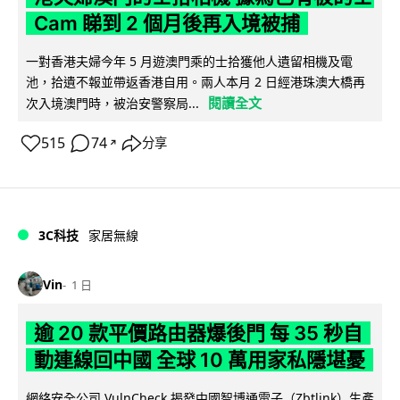
Cam 睇到 2 個月後再入境被捕
一對香港夫婦今年 5 月遊澳門乘的士拾獲他人遺留相機及電
池，拾遺不報並帶返香港自用。兩人本月 2 日經港珠澳大橋再
閱讀全文
次入境澳門時，被治安警察局...
515
74
分享
↗
3C科技
家居無線
Vin
1 日
逾 20 款平價路由器爆後門 每 35 秒自
動連線回中國 全球 10 萬用家私隱堪憂
網絡安全公司 VulnCheck 揭發中國智博通電子（Zbtlink）生產