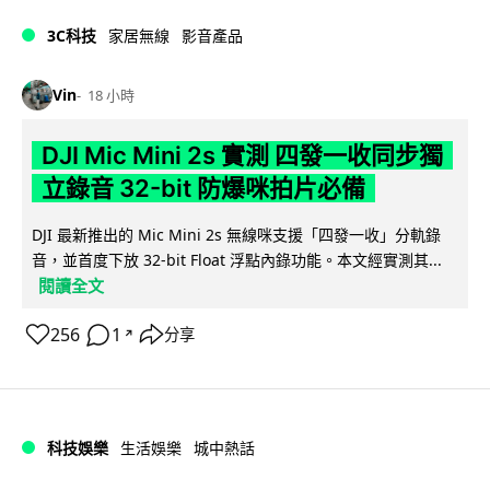
3C科技
家居無線
影音產品
Vin
18 小時
DJI Mic Mini 2s 實測 四發一收同步獨
立錄音 32-bit 防爆咪拍片必備
DJI 最新推出的 Mic Mini 2s 無線咪支援「四發一收」分軌錄
音，並首度下放 32-bit Float 浮點內錄功能。本文經實測其...
閱讀全文
256
1
分享
↗
科技娛樂
生活娛樂
城中熱話