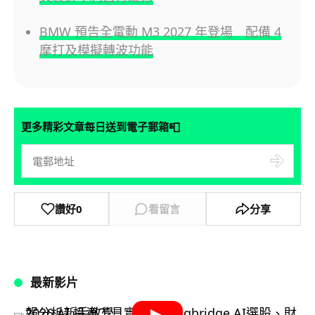
BMW 預告全電動 M3 2027 年登場 配備 4
摩打及模擬轉波功能
📮
更多精彩文章每日送到電子郵箱
讚好
0
看留言
分享
最新影片