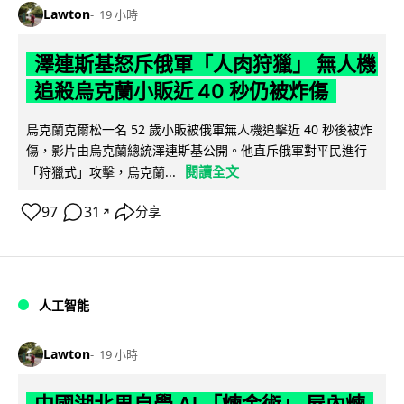
Lawton
19 小時
澤連斯基怒斥俄軍「人肉狩獵」 無人機
追殺烏克蘭小販近 40 秒仍被炸傷
烏克蘭克爾松一名 52 歲小販被俄軍無人機追擊近 40 秒後被炸
傷，影片由烏克蘭總統澤連斯基公開。他直斥俄軍對平民進行
閱讀全文
「狩獵式」攻擊，烏克蘭...
97
31
分享
↗
人工智能
Lawton
19 小時
中國湖北男自學 AI 「煉金術」 屋內煉