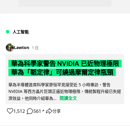
人工智能
Lawton
1 日
華為科學家警告 NVIDIA 已近物理極限
華為「韜定律」可繞過摩爾定律瓶頸
華為半導體首席科學家廖恒罕見接受近 5 小時專訪，警告
NVIDIA 等西方晶片巨頭正逼近物理極限，傳統製程升級已失經
閱讀全文
濟效益。他同時介紹華為...
1,512
561
分享
↗