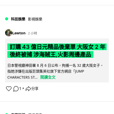
科技娛樂
影視娛樂
Lawton
2 小時
訂購 43 億日元精品後棄單 大阪女 2 年
後終被捕 涉海賊王,火影周邊產品
日本警視廳神田署 8 月 6 日公布，拘捕一名 32 歲大阪女子，
指她涉嫌在出版巨頭集英社旗下官方網店「JUMP
閱讀全文
CHARACTERS ST...
1
分享
↗