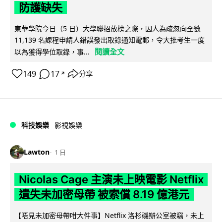
防護缺失
東華學院今日（5 日）大學聯招放榜之際，因人為疏忽向全數
11,139 名課程申請人錯誤發出取錄通知電郵，令大批考生一度
閱讀全文
以為獲得學位取錄，事...
149
17
分享
↗
科技娛樂
影視娛樂
Lawton
1 日
Nicolas Cage 主演未上映電影 Netflix
遺失未加密母帶 被索償 8.19 億港元
【唔見未加密母帶咁大件事】Netflix 洛杉磯辦公室被竊，未上