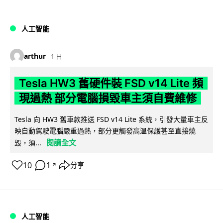
人工智能
arthur
1 日
Tesla HW3 舊硬件裝 FSD v14 Lite 頻
現過熱 部分電腦損毀車主須自費維修
Tesla 向 HW3 舊車款推送 FSD v14 Lite 系統，引發大量車主反
映自動駕駛電腦嚴重過熱，部分更觸發高溫保護甚至直接燒
閱讀全文
毀，須...
10
1
分享
↗
人工智能