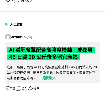
人工智能
arthur
6 小時
AI 減肥餐單配合高強度操練 成都男
45 日減 20 公斤後多器官衰竭
成都一名男子跟隨 AI 制訂高強度減脂計劃，45 日內減去約 20
公斤後昏迷送院。醫生診斷他患上尿源性膿毒症、膿毒性休克
閱讀全文
及多器官功能障礙。...
10
2
分享
↗