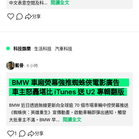
閱讀全文
中文表意空間及科...
分享
科技娛樂
生活科技
汽車科技
藍骨
8 小時
BMW 車廂熒幕強推蜘蛛俠電影廣告
車主怒轟堪比 iTunes 送 U2 專輯翻版
BMW 近日透過無線更新向全球逾 70 個市場車輛中控熒幕推送
《蜘蛛俠：英雄重生》宣傳動畫，啟動車輛即彈出通知，觸發
閱讀全文
大批車主不滿。BMW 早...
1
分享