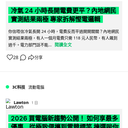
冷氣 24 小時長開電費更平？內地網民
實測結果兩極 專家拆解慳電邏輯
你信唔信冷氣長開 24 小時，電費反而平過開開關關？內地網民
實測結果兩極，有人一個月電費只需 118 元人民幣，有人飆到
閱讀全文
過千。電力部門話不能...
28
分享
3C科技
流動電腦
Lawton
1 日
2026 買電腦新趨勢公開！ 如何享最多
優惠 從極致便攜到電競標竿 揀選啱你