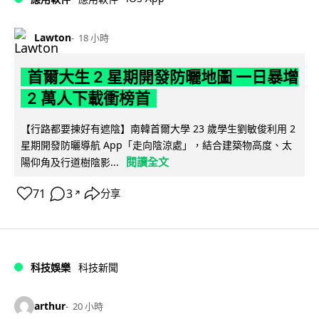
Lawton
18 小時
首爾大生 2 星期開發防曬地圖 一日暴增
2 萬人下載衝榜首
【行路都要揀好有遮陰】南韓首爾大學 23 歲學生劉敏俊利用 2
星期開發防曬導航 App「走向陰涼處」，結合建築物高度、太
閱讀全文
陽仰角及行道樹陰影...
71
3
分享
↗
科技娛樂
科技新聞
arthur
20 小時