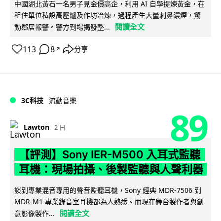
中國湖北黃石一名男子見金價高企，利用 AI 自學提煉黃金，在
租住單位私設高壓爐及作坊冶煉，過程產生大量刺鼻濃煙，驚
閱讀全文
動鄰居報警。警方到場揭發整...
113
8
分享
↗
3C科技
流動音樂
89
Lawton
2 日
【評測】Sony IER-M500 入耳式監聽
耳機：現場拍攝、後製監聽與人聲利器
談到專業混音專用的聲音監聽耳機，Sony 經典 MDR-7506 到
MDR-M1 專業錄音室耳機都為人熟悉。而現在舞台製作者與創
閱讀全文
意影像製作...