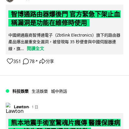
智博通路由器爆後門 官方緊急下架止血
稱漏洞是功能在維修時使用
中國網通廠商智博通電子（Zbtlink Electronics）旗下的路由器
產品爆出嚴重安全漏洞，被發現每 35 秒便會與中國伺服器連
閱讀全文
線，旗...
351
78
分享
↗
科技娛樂
生活娛樂
城中熱話
Lawton
1 日
熊本地震手術室驚魂片瘋傳 醫護保護病