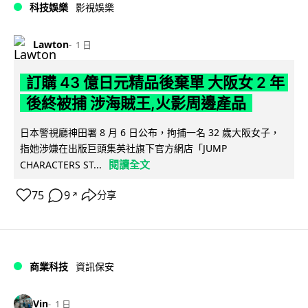
科技娛樂
影視娛樂
Lawton
1 日
訂購 43 億日元精品後棄單 大阪女 2 年
後終被捕 涉海賊王,火影周邊產品
日本警視廳神田署 8 月 6 日公布，拘捕一名 32 歲大阪女子，
指她涉嫌在出版巨頭集英社旗下官方網店「JUMP
閱讀全文
CHARACTERS ST...
75
9
分享
↗
商業科技
資訊保安
Vin
1 日