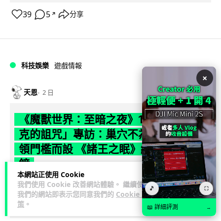
39
5
分享
↗
科技娛樂
遊戲情報
×
天恩
2 日
《魔獸世界：至暗之夜》12.1 「烏拉特
克的詛咒」專訪：巢穴不為提高世界首
領門檻而設 《諸王之眠》縮短約 10 分
鐘
本網站正使用 Cookie
我們使用 Cookie 改善網站體驗。 繼續使用
《魔獸世界：至暗之夜》版本更新 12.1「烏拉特克的詛咒」將
🎵
⛶
我們的網站即表示您同意我們的
Cookie 政
於 8 月 13 日正式上線，帶來全新區域「盤蛇島」、地城「毒牙
策
。
閱讀全文
祭壇」、新型態世...
📖 詳細評測
→