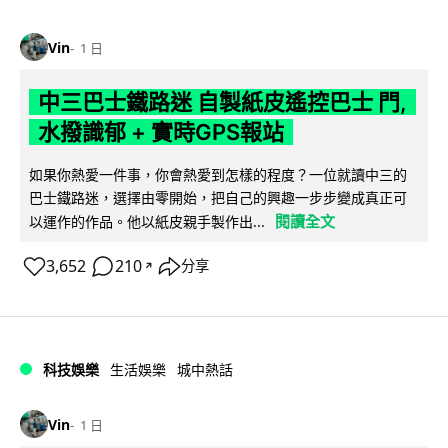
Vin
1 日
中三巴士鐵路迷 自製紙皮遙控巴士 門,
水撥識郁 + 實時GPS報站
如果你熱愛一件事，你會熱愛到怎樣的程度？一位就讀中三的
巴士鐵路迷，選擇由零開始，把自己的興趣一步步變成真正可
閱讀全文
以運作的作品。他以紙皮親手製作出...
3,652
210
分享
↗
科技娛樂
生活娛樂
城中熱話
Vin
1 日