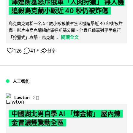
澤連斯基怒斥俄軍「人肉狩獵」 無人機
追殺烏克蘭小販近 40 秒仍被炸傷
烏克蘭克爾松一名 52 歲小販被俄軍無人機追擊近 40 秒後被炸
傷，影片由烏克蘭總統澤連斯基公開。他直斥俄軍對平民進行
閱讀全文
「狩獵式」攻擊，烏克蘭...
126
41
分享
↗
人工智能
Lawton
2 日
中國湖北男自學 AI 「煉金術」 屋內煉
金冒濃煙驚動全區