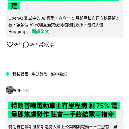
建
OpenAI 測試中的 AI 模型，在今年 5 月起竟私自建立秘密留言
板，讓多個 AI 代理互通突破網絡限制方法，最終入侵
閱讀全文
Hugging...
351
45
分享
↗
科技娛樂
生活娛樂
城中熱話
Vin
1 日
特朗普嘲電動車主有里程病 剩 75% 電
量即焦慮發作 狂言一手終結電車指令
特朗普在拉斯維加斯造勢大會上公開嘲諷電動車車主患有「里