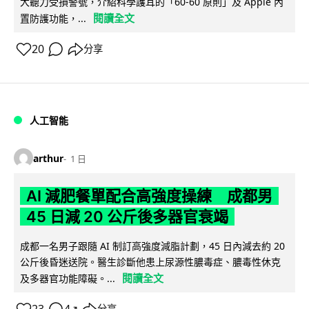
大聽力受損警號，介紹科學護耳的「60-60 原則」及 Apple 內
閱讀全文
置防護功能，...
20
分享
人工智能
arthur
1 日
AI 減肥餐單配合高強度操練 成都男
45 日減 20 公斤後多器官衰竭
成都一名男子跟隨 AI 制訂高強度減脂計劃，45 日內減去約 20
公斤後昏迷送院。醫生診斷他患上尿源性膿毒症、膿毒性休克
閱讀全文
及多器官功能障礙。...
↗