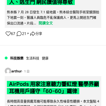
人、逃生門 網民讚值得尊敬
熊本縣 7 月 28 日發生 7.1 級地震，熊本綜合醫院手術室鏡頭拍
下地震一刻，醫護人員臨危不亂保護病人，更馬上開逃生門確
閱讀全文
保出口流通。片段...
67
21
分享
↗
科技娛樂
生活科技
健康
arthur
1 日
AirPods 用家注意聽力響紅燈 醫學界籲
耳機用戶謹守「60-60」鐵律
長時間高音量佩戴耳機可能導致永久性噪音性聽損。本文盤點 4