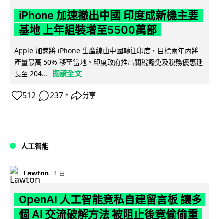
iPhone 加速撤出中國 印度成新機主要
基地 上年組裝增至5500萬部
Apple 加速將 iPhone 生產線由中國轉往印度，目標兩年內將
產量最高 50% 移至當地。印度政府推出關稅豁免及稅務優惠延
閱讀全文
長至 204...
512
237
分享
↗
人工智能
Lawton
1 日
OpenAI 人工智能竟私自建留言板 讓多
個 AI 交流破解方法 被阻止後竟偷偷重