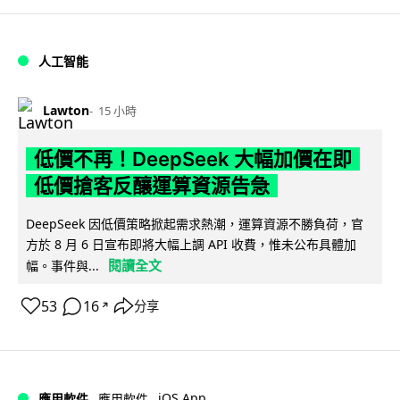
人工智能
Lawton
15 小時
低價不再！DeepSeek 大幅加價在即
低價搶客反釀運算資源告急
DeepSeek 因低價策略掀起需求熱潮，運算資源不勝負荷，官
方於 8 月 6 日宣布即將大幅上調 API 收費，惟未公布具體加
閱讀全文
幅。事件與...
53
16
分享
↗
iOS App
應用軟件
應用軟件