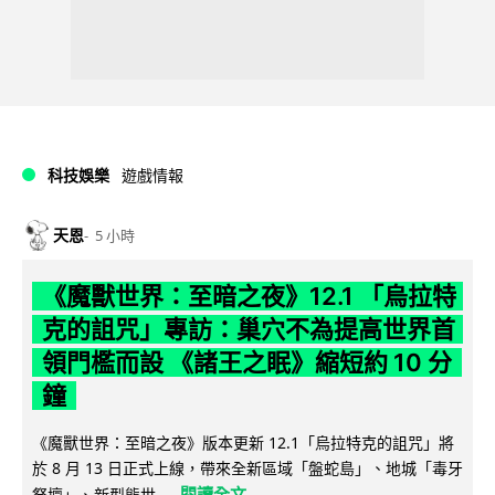
科技娛樂
遊戲情報
天恩
5 小時
《魔獸世界：至暗之夜》12.1 「烏拉特
克的詛咒」專訪：巢穴不為提高世界首
領門檻而設 《諸王之眠》縮短約 10 分
鐘
《魔獸世界：至暗之夜》版本更新 12.1「烏拉特克的詛咒」將
於 8 月 13 日正式上線，帶來全新區域「盤蛇島」、地城「毒牙
閱讀全文
祭壇」、新型態世...