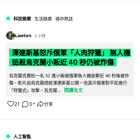
科技娛樂
生活娛樂
城中熱話
Lawton
3 小時
澤連斯基怒斥俄軍「人肉狩獵」 無人機
追殺烏克蘭小販近 40 秒仍被炸傷
烏克蘭克爾松一名 52 歲小販被俄軍無人機追擊近 40 秒後被炸
傷，影片由烏克蘭總統澤連斯基公開。他直斥俄軍對平民進行
閱讀全文
「狩獵式」攻擊，烏克蘭...
21
3
分享
↗
人工智能