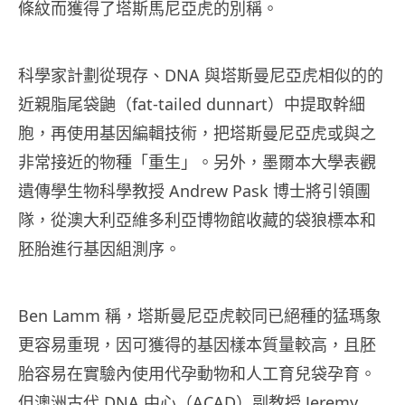
條紋而獲得了塔斯馬尼亞虎的別稱。
科學家計劃從現存、DNA 與塔斯曼尼亞虎相似的的
近親脂尾袋鼬（fat-tailed dunnart）中提取幹細
胞，再使用基因編輯技術，把塔斯曼尼亞虎或與之
非常接近的物種「重生」。另外，墨爾本大學表觀
遺傳學生物科學教授 Andrew Pask 博士將引領團
隊，從澳大利亞維多利亞博物館收藏的袋狼標本和
胚胎進行基因組測序。
Ben Lamm 稱，塔斯曼尼亞虎較同已絕種的猛瑪象
更容易重現，因可獲得的基因樣本質量較高，且胚
胎容易在實驗內使用代孕動物和人工育兒袋孕育。
但澳洲古代 DNA 中心（ACAD）副教授 Jeremy