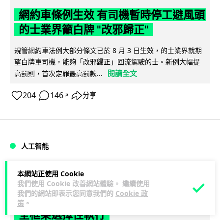
網約車條例生效 有司機暫時停工避風頭
的士業界籲白牌 "改邪歸正"
規管網約車法例大部分條文已於 8 月 3 日生效，的士業界就期
望白牌車司機，能夠「改邪歸正」回流駕駛的士。新例大幅提
閱讀全文
高罰則，首次定罪最高罰款...
204
146
分享
↗
人工智能
Lawton
1 日
本網站正使用 Cookie
我們使用 Cookie 改善網站體驗。 繼續使用
我們的網站即表示您同意我們的
Cookie 政
白宮拒測中國開放 AI 模型 業界質疑安
策
。
全框架選擇性執行