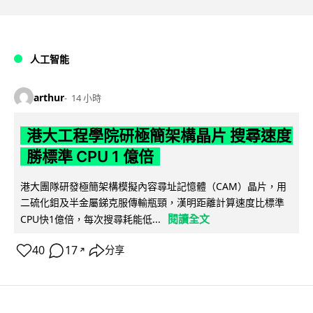
人工智能
arthur
14 小時
港大工程學院研極簡架構晶片 搜尋速度
勝標準 CPU 1 億倍
港大團隊研發極簡架構模擬內容尋址記憶體（CAM）晶片，用
二硫化鉬及半金屬銻克服傳輸瓶頸，漢明距離計算速度比標準
閱讀全文
CPU快1億倍，每次搜尋耗能低...
40
17
分享
↗