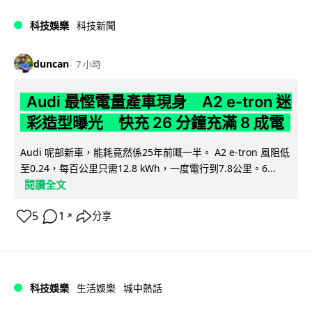
科技娛樂
科技新聞
duncan
7 小時
Audi 最慳電量產車現身 A2 e-tron 迷
彩造型曝光 快充 26 分鐘充滿 8 成電
Audi 呢部新車，能耗竟然係25年前嘅一半。 A2 e-tron 風阻低
至0.24，每百公里只需12.8 kWh，一度電行到7.8公里。6...
閱讀全文
5
1
分享
↗
科技娛樂
生活娛樂
城中熱話