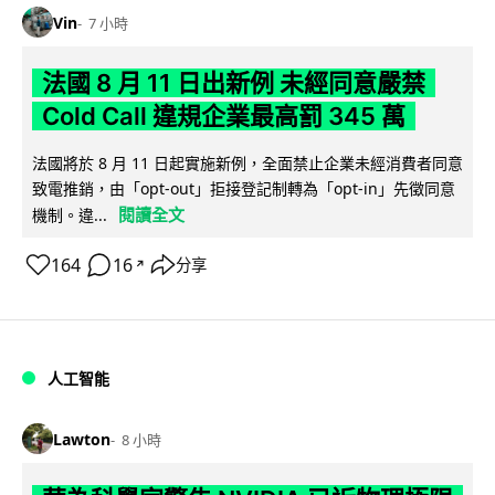
Vin
7 小時
法國 8 月 11 日出新例 未經同意嚴禁
Cold Call 違規企業最高罰 345 萬
法國將於 8 月 11 日起實施新例，全面禁止企業未經消費者同意
致電推銷，由「opt-out」拒接登記制轉為「opt-in」先徵同意
閱讀全文
機制。違...
164
16
分享
↗
人工智能
Lawton
8 小時