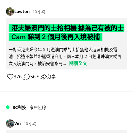
Lawton
10 小時
港夫婦澳門的士拾相機 據為己有被的士
Cam 睇到 2 個月後再入境被捕
一對香港夫婦今年 5 月遊澳門乘的士拾獲他人遺留相機及電
池，拾遺不報並帶返香港自用。兩人本月 2 日經港珠澳大橋再
閱讀全文
次入境澳門時，被治安警察局...
376
56
分享
↗
3C科技
家居無線
Vin
10 小時