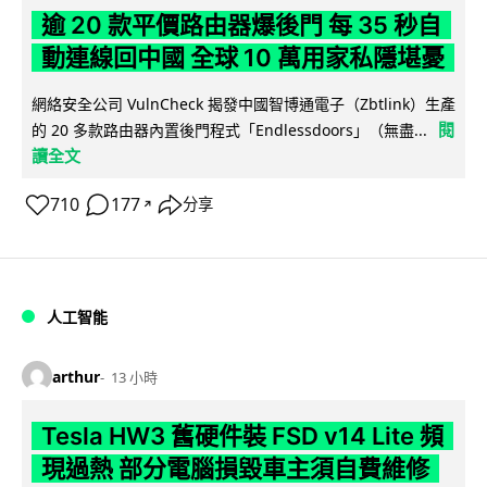
逾 20 款平價路由器爆後門 每 35 秒自
動連線回中國 全球 10 萬用家私隱堪憂
網絡安全公司 VulnCheck 揭發中國智博通電子（Zbtlink）生產
閱
的 20 多款路由器內置後門程式「Endlessdoors」（無盡...
讀全文
710
177
分享
↗
人工智能
arthur
13 小時
Tesla HW3 舊硬件裝 FSD v14 Lite 頻
現過熱 部分電腦損毀車主須自費維修