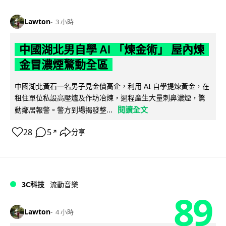
Lawton
3 小時
中國湖北男自學 AI 「煉金術」 屋內煉
金冒濃煙驚動全區
中國湖北黃石一名男子見金價高企，利用 AI 自學提煉黃金，在
租住單位私設高壓爐及作坊冶煉，過程產生大量刺鼻濃煙，驚
閱讀全文
動鄰居報警。警方到場揭發整...
28
5
分享
↗
3C科技
流動音樂
89
Lawton
4 小時