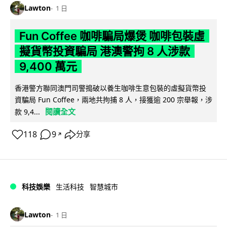
Lawton
1 日
Fun Coffee 咖啡騙局爆煲 咖啡包裝虛
擬貨幣投資騙局 港澳警拘 8 人涉款
9,400 萬元
香港警方聯同澳門司警搗破以養生咖啡生意包裝的虛擬貨幣投
資騙局 Fun Coffee，兩地共拘捕 8 人，接獲逾 200 宗舉報，涉
閱讀全文
款 9,4...
118
9
分享
↗
科技娛樂
生活科技
智慧城市
Lawton
1 日