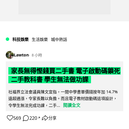
科技娛樂
生活娛樂
城中熱話
Lawton
8 小時
家長無得慳錢買二手書 電子啟動碼鎖死
二手教科書 學生無法做功課
社福界立法會議員陳文宜指，一間中學書單價錢按年加 14.7%
遠超通漲，令家長難以負擔。而且電子教材啟動碼這項設計，
閱讀全文
令學生無法完成功課，二手...
569
220
分享
↗