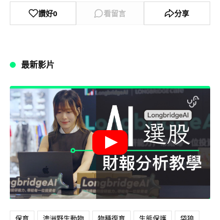
讚好
0
看留言
分享
最新影片
保育
澳洲野生動物
物種復育
生態保護
袋狼