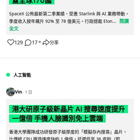
蓋全球170國
SpaceX 公佈最新第二季業績，受惠 Starlink 與 AI 業務帶動，
閱讀
季度收入按年飆升 92% 至 78 億美元。行政總裁 Elon...
全文
129
17
分享
↗
人工智能
Vin
1 日
港大研原子級新晶片 AI 搜尋速度提升
一億倍 手機人臉識別免上雲端
香港大學團隊成功研發原子級厚度的「模擬存內搜尋」晶片，
比傳統 CPU 搜尋速度快約 1 億倍，延遲低至 36 皮秒（即