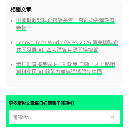
相關文章:
中國擬收緊科企接受美資 事前須先獲政府
審批
Lenovo Tech World ＠CES 2026 與美國科企
共同發展 AI 四大運算巨頭同場祝賀
黃仁勳直指美國 H-1B 政策 自斷「才」路阻
創科移民 AI 競爭力並無遙遙領先中國
📮
更多精彩文章每日送到電子郵箱