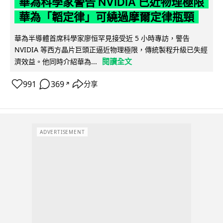
華為科學家警告 NVIDIA 已近物理極限
華為「韜定律」可繞過摩爾定律瓶頸
華為半導體首席科學家廖恒罕見接受近 5 小時專訪，警告
NVIDIA 等西方晶片巨頭正逼近物理極限，傳統製程升級已失經
閱讀全文
濟效益。他同時介紹華為...
991
369
分享
↗
ADVERTISEMENT