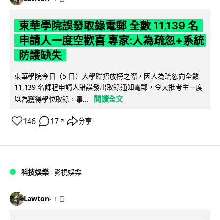
東華學院誤發取錄電郵 全數 11,139 名
申請人一度空歡喜 專家:人為疏忽+系統
防護缺失
東華學院今日（5 日）大學聯招放榜之際，因人為疏忽向全數
11,139 名課程申請人錯誤發出取錄通知電郵，令大批考生一度
閱讀全文
以為獲得學位取錄，事...
146
17
分享
↗
科技娛樂
影視娛樂
Lawton
1 日