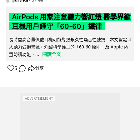
AirPods 用家注意聽力響紅燈 醫學界籲
耳機用戶謹守「60-60」鐵律
長時間高音量佩戴耳機可能導致永久性噪音性聽損。本文盤點 4
大聽力受損警號，介紹科學護耳的「60-60 原則」及 Apple 內
閱讀全文
置防護功能，...
5
分享
ADVERTISEMENT