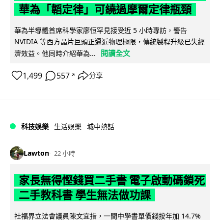
華為「韜定律」可繞過摩爾定律瓶頸
華為半導體首席科學家廖恒罕見接受近 5 小時專訪，警告
NVIDIA 等西方晶片巨頭正逼近物理極限，傳統製程升級已失經
閱讀全文
濟效益。他同時介紹華為...
1,499
557
分享
↗
科技娛樂
生活娛樂
城中熱話
Lawton
22 小時
家長無得慳錢買二手書 電子啟動碼鎖死
二手教科書 學生無法做功課
社福界立法會議員陳文宜指，一間中學書單價錢按年加 14.7%