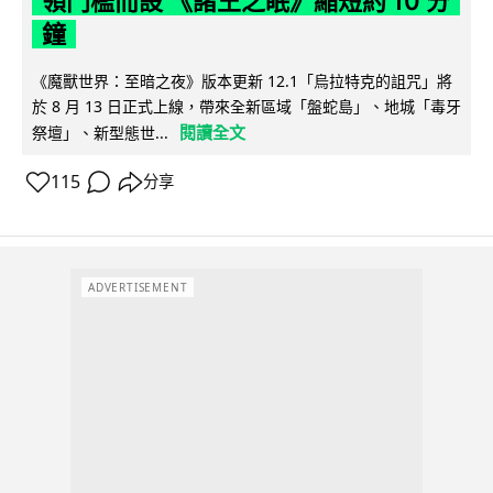
領門檻而設 《諸王之眠》縮短約 10 分
鐘
《魔獸世界：至暗之夜》版本更新 12.1「烏拉特克的詛咒」將
於 8 月 13 日正式上線，帶來全新區域「盤蛇島」、地城「毒牙
閱讀全文
祭壇」、新型態世...
115
分享
ADVERTISEMENT