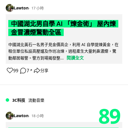
Lawton
17 小時
中國湖北男自學 AI 「煉金術」 屋內煉
金冒濃煙驚動全區
中國湖北黃石一名男子見金價高企，利用 AI 自學提煉黃金，在
租住單位私設高壓爐及作坊冶煉，過程產生大量刺鼻濃煙，驚
閱讀全文
動鄰居報警。警方到場揭發整...
99
7
分享
↗
3C科技
流動音樂
89
Lawton
18 小時