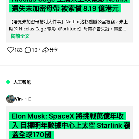
遺失未加密母帶 被索償 8.19 億港元
【唔見未加密母帶咁大件事】Netflix 洛杉磯辦公室被竊，未上
映的 Nicolas Cage 電影《Fortitude》母帶亦告失蹤。電影...
閱讀全文
183
10
分享
↗
人工智能
Vin
1 日
Elon Musk: SpaceX 將挑戰萬億年收
入 目標明年數據中心上太空 Starlink 覆
蓋全球170國