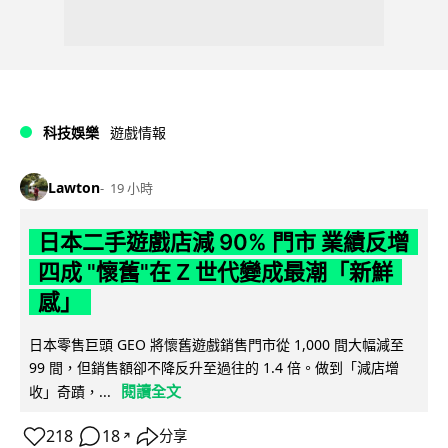
科技娛樂
遊戲情報
Lawton
19 小時
日本二手遊戲店減 90% 門市 業績反增
四成 "懷舊"在 Z 世代變成最潮「新鮮
感」
日本零售巨頭 GEO 將懷舊遊戲銷售門市從 1,000 間大幅減至
99 間，但銷售額卻不降反升至過往的 1.4 倍。做到「減店增
閱讀全文
收」奇蹟，...
218
18
分享
↗