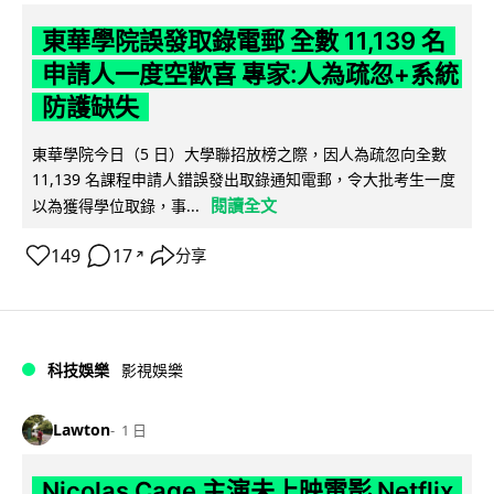
東華學院誤發取錄電郵 全數 11,139 名
申請人一度空歡喜 專家:人為疏忽+系統
防護缺失
東華學院今日（5 日）大學聯招放榜之際，因人為疏忽向全數
11,139 名課程申請人錯誤發出取錄通知電郵，令大批考生一度
閱讀全文
以為獲得學位取錄，事...
149
17
分享
↗
科技娛樂
影視娛樂
Lawton
1 日
Nicolas Cage 主演未上映電影 Netflix