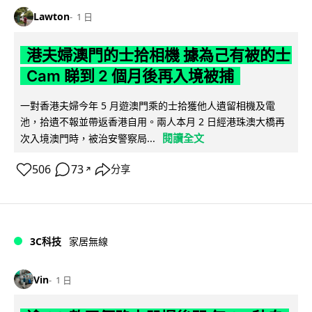
Lawton
1 日
港夫婦澳門的士拾相機 據為己有被的士
Cam 睇到 2 個月後再入境被捕
一對香港夫婦今年 5 月遊澳門乘的士拾獲他人遺留相機及電
池，拾遺不報並帶返香港自用。兩人本月 2 日經港珠澳大橋再
閱讀全文
次入境澳門時，被治安警察局...
506
73
分享
↗
3C科技
家居無線
Vin
1 日