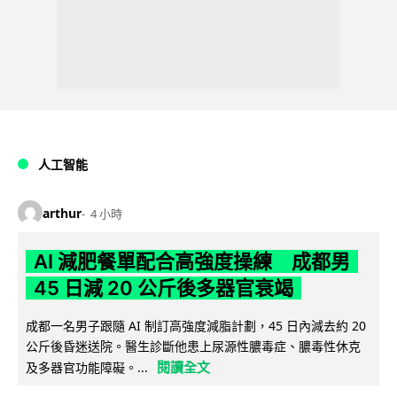
人工智能
arthur
4 小時
AI 減肥餐單配合高強度操練 成都男
45 日減 20 公斤後多器官衰竭
成都一名男子跟隨 AI 制訂高強度減脂計劃，45 日內減去約 20
公斤後昏迷送院。醫生診斷他患上尿源性膿毒症、膿毒性休克
閱讀全文
及多器官功能障礙。...