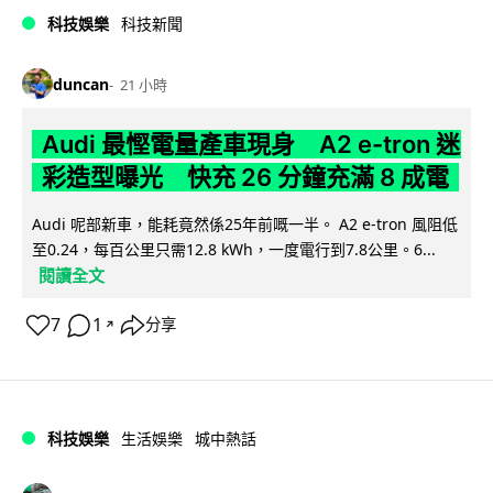
科技娛樂
科技新聞
duncan
21 小時
Audi 最慳電量產車現身 A2 e-tron 迷
彩造型曝光 快充 26 分鐘充滿 8 成電
Audi 呢部新車，能耗竟然係25年前嘅一半。 A2 e-tron 風阻低
至0.24，每百公里只需12.8 kWh，一度電行到7.8公里。6...
閱讀全文
7
1
分享
↗
科技娛樂
生活娛樂
城中熱話