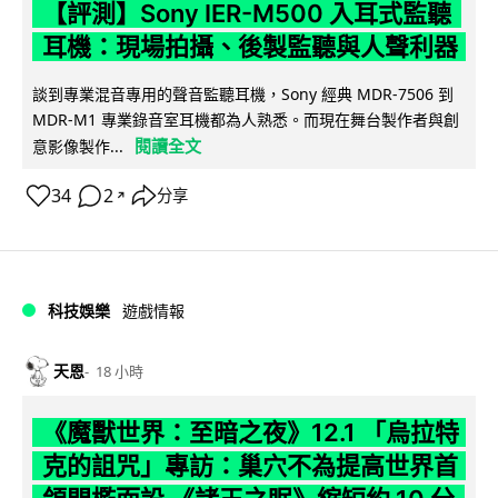
【評測】Sony IER-M500 入耳式監聽
耳機：現場拍攝、後製監聽與人聲利器
談到專業混音專用的聲音監聽耳機，Sony 經典 MDR-7506 到
MDR-M1 專業錄音室耳機都為人熟悉。而現在舞台製作者與創
閱讀全文
意影像製作...
34
2
分享
↗
科技娛樂
遊戲情報
天恩
18 小時
《魔獸世界：至暗之夜》12.1 「烏拉特
克的詛咒」專訪：巢穴不為提高世界首