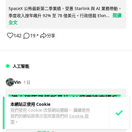
SpaceX 公佈最新第二季業績，受惠 Starlink 與 AI 業務帶動，
閱讀
季度收入按年飆升 92% 至 78 億美元。行政總裁 Elon...
全文
142
19
分享
↗
人工智能
Vin
1 日
港大研原子級新晶片 AI 搜尋速度提升
本網站正使用 Cookie
一億倍 手機人臉識別免上雲端
我們使用 Cookie 改善網站體驗。 繼續使用
我們的網站即表示您同意我們的
Cookie 政
香港大學團隊成功研發原子級厚度的「模擬存內搜尋」晶片，
策
。
比傳統 CPU 搜尋速度快約 1 億倍，延遲低至 36 皮秒（即