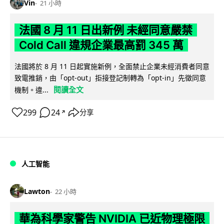
Vin
21 小時
法國 8 月 11 日出新例 未經同意嚴禁
Cold Call 違規企業最高罰 345 萬
法國將於 8 月 11 日起實施新例，全面禁止企業未經消費者同意
致電推銷，由「opt-out」拒接登記制轉為「opt-in」先徵同意
閱讀全文
機制。違...
299
24
分享
↗
人工智能
Lawton
22 小時
華為科學家警告 NVIDIA 已近物理極限