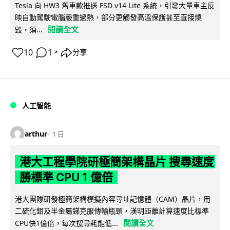
Tesla 向 HW3 舊車款推送 FSD v14 Lite 系統，引發大量車主反
映自動駕駛電腦嚴重過熱，部分更觸發高溫保護甚至直接燒
閱讀全文
毀，須...
10
1
分享
↗
人工智能
arthur
1 日
港大工程學院研極簡架構晶片 搜尋速度
勝標準 CPU 1 億倍
港大團隊研發極簡架構模擬內容尋址記憶體（CAM）晶片，用
二硫化鉬及半金屬銻克服傳輸瓶頸，漢明距離計算速度比標準
閱讀全文
CPU快1億倍，每次搜尋耗能低...