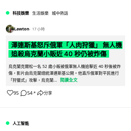
科技娛樂
生活娛樂
城中熱話
Lawton
17 小時
澤連斯基怒斥俄軍「人肉狩獵」 無人機
追殺烏克蘭小販近 40 秒仍被炸傷
烏克蘭克爾松一名 52 歲小販被俄軍無人機追擊近 40 秒後被炸
傷，影片由烏克蘭總統澤連斯基公開。他直斥俄軍對平民進行
閱讀全文
「狩獵式」攻擊，烏克蘭...
95
54
分享
↗
人工智能