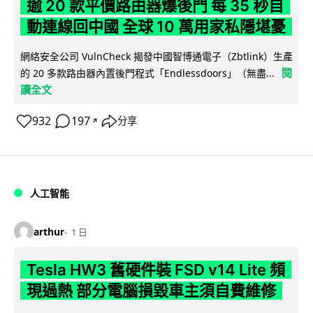
逾 20 款平價路由器爆後門 每 35 秒自
動連線回中國 全球 10 萬用家私隱堪憂
網絡安全公司 VulnCheck 揭發中國智博通電子（Zbtlink）生產
閱
的 20 多款路由器內置後門程式「Endlessdoors」（無盡...
讀全文
932
197
分享
↗
人工智能
arthur
1 日
Tesla HW3 舊硬件裝 FSD v14 Lite 頻
現過熱 部分電腦損毀車主須自費維修