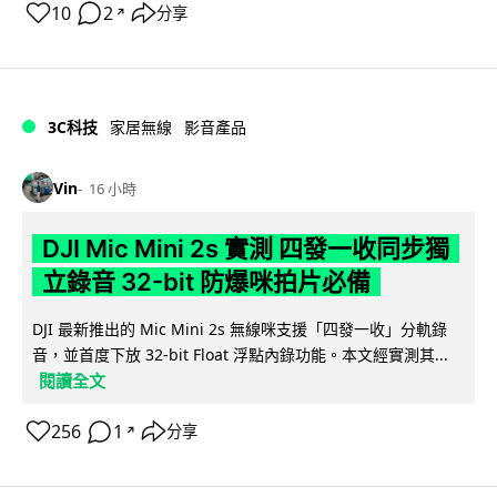
10
2
分享
↗
3C科技
家居無線
影音產品
Vin
16 小時
DJI Mic Mini 2s 實測 四發一收同步獨
立錄音 32-bit 防爆咪拍片必備
DJI 最新推出的 Mic Mini 2s 無線咪支援「四發一收」分軌錄
音，並首度下放 32-bit Float 浮點內錄功能。本文經實測其...
閱讀全文
256
1
分享
↗