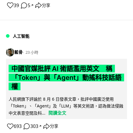
39
5
分享
↗
人工智能
藍骨
23 小時
中國官媒批評 AI 術語濫用英文 稱
「Token」與「Agent」動搖科技話語
權
人民網旗下評論於 8 月 6 日發表文章，批評中國廣泛使用
「Token」、「Agent」及「LLM」等英文術語，認為做法侵蝕
閱讀全文
中文表意空間及科...
693
303
分享
↗