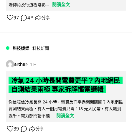
閱讀全文
陽仰角及行道樹陰影...
97
4
分享
↗
科技娛樂
科技新聞
arthur
1 日
冷氣 24 小時長開電費更平？內地網民
自測結果兩極 專家拆解慳電邏輯
你信唔信冷氣長開 24 小時，電費反而平過開開關關？內地網民
實測結果兩極，有人一個月電費只需 118 元人民幣，有人飆到
閱讀全文
過千。電力部門話不能...
39
分享