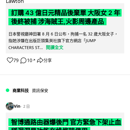
訂購 43 億日元精品後棄單 大阪女 2 年
後終被捕 涉海賊王,火影周邊產品
日本警視廳神田署 8 月 6 日公布，拘捕一名 32 歲大阪女子，
指她涉嫌在出版巨頭集英社旗下官方網店「JUMP
閱讀全文
CHARACTERS ST...
79
10
分享
↗
商業科技
資訊保安
Vin
2 日
智博通路由器爆後門 官方緊急下架止血