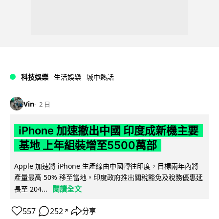
科技娛樂
生活娛樂
城中熱話
Vin
2 日
iPhone 加速撤出中國 印度成新機主要
基地 上年組裝增至5500萬部
Apple 加速將 iPhone 生產線由中國轉往印度，目標兩年內將
產量最高 50% 移至當地。印度政府推出關稅豁免及稅務優惠延
閱讀全文
長至 204...
557
252
分享
↗