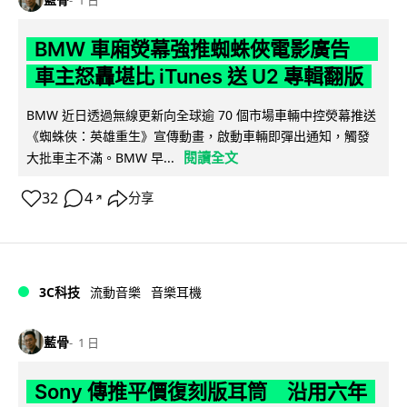
BMW 車廂熒幕強推蜘蛛俠電影廣告
車主怒轟堪比 iTunes 送 U2 專輯翻版
BMW 近日透過無線更新向全球逾 70 個市場車輛中控熒幕推送
《蜘蛛俠：英雄重生》宣傳動畫，啟動車輛即彈出通知，觸發
閱讀全文
大批車主不滿。BMW 早...
32
4
分享
↗
3C科技
流動音樂
音樂耳機
藍骨
1 日
Sony 傳推平價復刻版耳筒 沿用六年