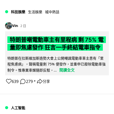
科技娛樂
生活娛樂
城中熱話
Vin
2 日
特朗普嘲電動車主有里程病 剩 75% 電
量即焦慮發作 狂言一手終結電車指令
特朗普在拉斯維加斯造勢大會上公開嘲諷電動車車主患有「里
程焦慮病」，聲稱電量剩 75% 便發作，並重申已廢除電動車強
閱讀全文
制令。惟專業車媒隨即反駁，...
639
279
分享
↗
人工智能