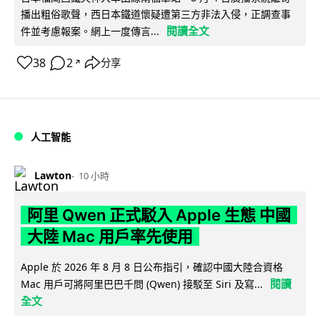
播出粗俗歌聲，西日本鐵道懷疑遭第三方非法入侵，正調查事
閱讀全文
件並考慮報案。網上一度傳言...
38
2
分享
↗
人工智能
Lawton
10 小時
阿里 Qwen 正式駁入 Apple 生態 中國
大陸 Mac 用戶率先使用
Apple 於 2026 年 8 月 8 日公布指引，確認中國大陸合資格
閱讀
Mac 用戶可將阿里巴巴千問 (Qwen) 接駁至 Siri 及寫...
全文