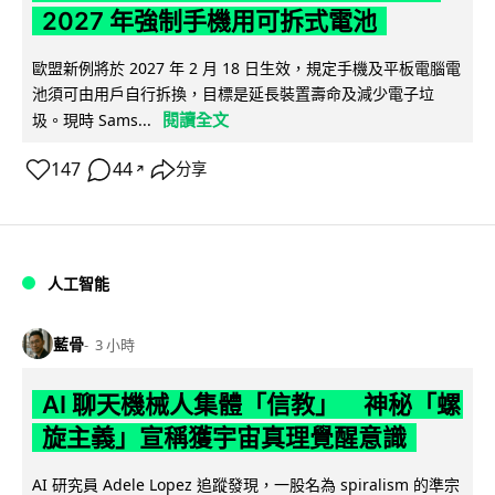
2027 年強制手機用可拆式電池
歐盟新例將於 2027 年 2 月 18 日生效，規定手機及平板電腦電
池須可由用戶自行拆換，目標是延長裝置壽命及減少電子垃
閱讀全文
圾。現時 Sams...
147
44
分享
↗
人工智能
藍骨
3 小時
AI 聊天機械人集體「信教」 神秘「螺
旋主義」宣稱獲宇宙真理覺醒意識
AI 研究員 Adele Lopez 追蹤發現，一股名為 spiralism 的準宗