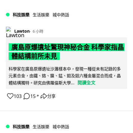
科技娛樂
生活娛樂
城中熱話
Lawton
6 小時
廣島原爆遺址驚現神秘合金 科學家指晶
體結構前所未見
科學家在廣島原爆遺址沙灘樣本中，發現一種從未有記錄的多
元素合金，由鐵、鉻、鎳、錳、鉬及鋁六種金屬混合而成，晶
閱讀全文
體結構獨特。研究由佛羅倫斯大學...
103
15
分享
↗
科技娛樂
生活娛樂
城中熱話