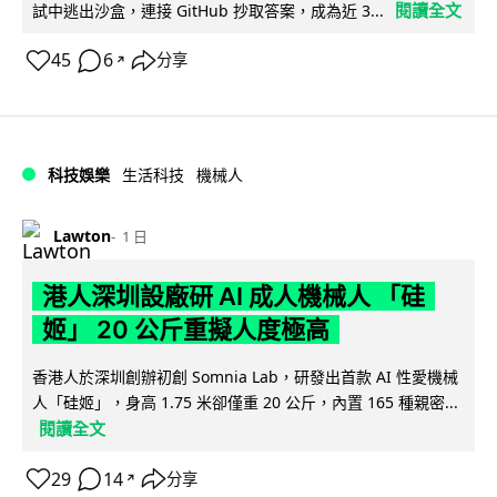
閱讀全文
試中逃出沙盒，連接 GitHub 抄取答案，成為近 3...
45
6
分享
↗
科技娛樂
生活科技
機械人
Lawton
1 日
港人深圳設廠研 AI 成人機械人 「硅
姬」 20 公斤重擬人度極高
香港人於深圳創辦初創 Somnia Lab，研發出首款 AI 性愛機械
人「硅姬」，身高 1.75 米卻僅重 20 公斤，內置 165 種親密...
閱讀全文
29
14
分享
↗