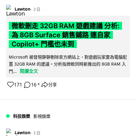
Lawton
2 日
微軟刪走 32GB RAM 遊戲建議 分析:
為 8GB Surface 銷售鋪路 連自家
Copilot+ 門檻也未到
Microsoft 被發現靜靜刪除官方網站上，對遊戲玩家要為電腦配
置 32GB RAM 的建議。分析指微軟同時新推出的 8GB RAM 入
閱讀全文
門...
171
16
分享
↗
科技娛樂
影視娛樂
Lawton
2 日