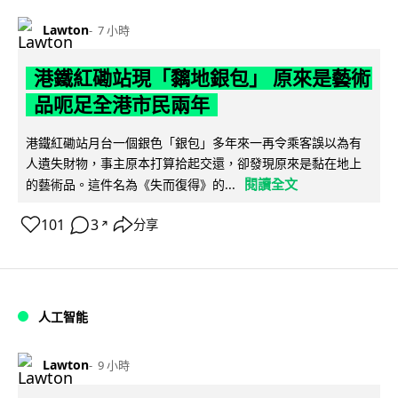
Lawton
7 小時
港鐵紅磡站現「黐地銀包」 原來是藝術
品呃足全港市民兩年
港鐵紅磡站月台一個銀色「銀包」多年來一再令乘客誤以為有
人遺失財物，事主原本打算拾起交還，卻發現原來是黏在地上
閱讀全文
的藝術品。這件名為《失而復得》的...
101
3
分享
↗
人工智能
Lawton
9 小時