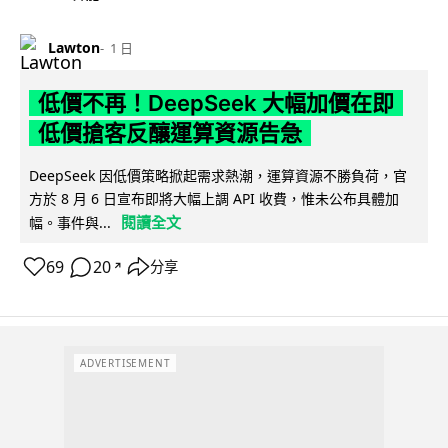
Lawton
1 日
低價不再！DeepSeek 大幅加價在即
低價搶客反釀運算資源告急
DeepSeek 因低價策略掀起需求熱潮，運算資源不勝負荷，官
方於 8 月 6 日宣布即將大幅上調 API 收費，惟未公布具體加
閱讀全文
幅。事件與...
69
20
分享
↗
ADVERTISEMENT