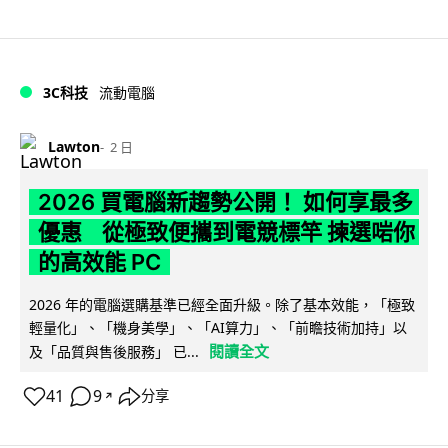
3C科技
流動電腦
Lawton
2 日
2026 買電腦新趨勢公開！ 如何享最多
優惠 從極致便攜到電競標竿 揀選啱你
的高效能 PC
2026 年的電腦選購基準已經全面升級。除了基本效能，「極致
輕量化」、「機身美學」、「AI算力」、「前瞻技術加持」以
閱讀全文
及「品質與售後服務」 已...
41
9
分享
↗