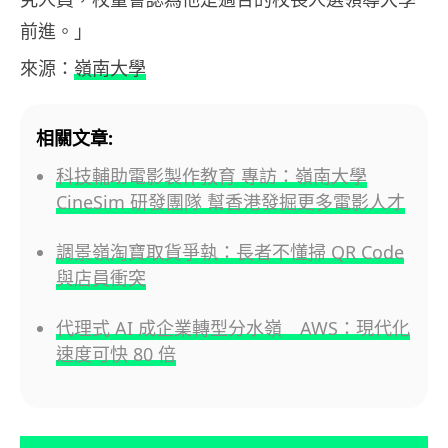
前進。」
來源：
嶺南大學
相關文章:
科技輔助電影製作教育 專訪：嶺南大學
CineSim 研發團隊 幫香港發掘更多電影人才
調景嶺淘寶取貨爭執：長者不懂掃 QR Code
與店員衝突
代理式 AI 成企業轉型分水嶺 AWS：現代化
速度可快 80 倍