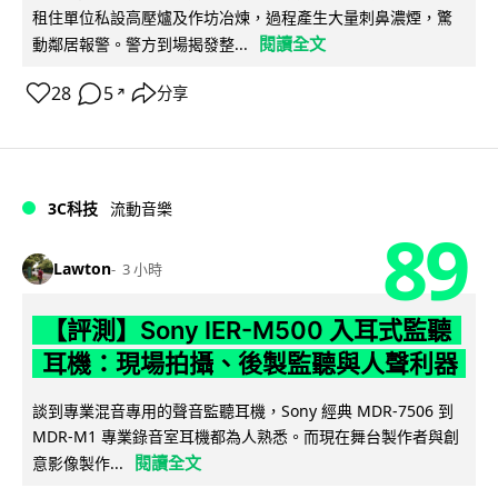
租住單位私設高壓爐及作坊冶煉，過程產生大量刺鼻濃煙，驚
閱讀全文
動鄰居報警。警方到場揭發整...
28
5
分享
↗
3C科技
流動音樂
89
Lawton
3 小時
【評測】Sony IER-M500 入耳式監聽
耳機：現場拍攝、後製監聽與人聲利器
談到專業混音專用的聲音監聽耳機，Sony 經典 MDR-7506 到
MDR-M1 專業錄音室耳機都為人熟悉。而現在舞台製作者與創
閱讀全文
意影像製作...