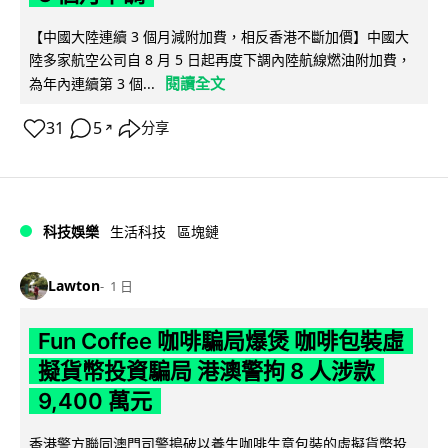
【中國大陸連續 3 個月減附加費，相反香港不斷加價】中國大
陸多家航空公司自 8 月 5 日起再度下調內陸航線燃油附加費，
閱讀全文
為年內連續第 3 個...
31
5
分享
↗
科技娛樂
生活科技
區塊鏈
Lawton
1 日
Fun Coffee 咖啡騙局爆煲 咖啡包裝虛
擬貨幣投資騙局 港澳警拘 8 人涉款
9,400 萬元
香港警方聯同澳門司警搗破以養生咖啡生意包裝的虛擬貨幣投