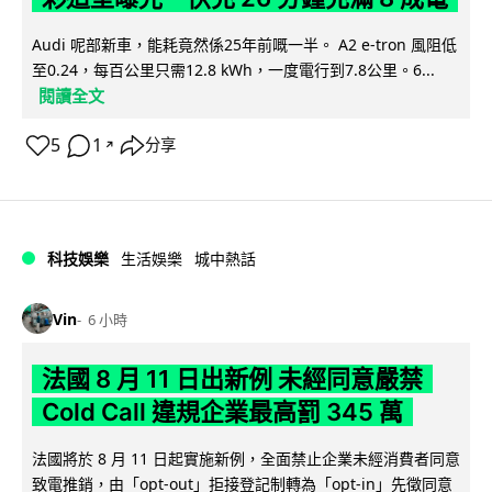
Audi 呢部新車，能耗竟然係25年前嘅一半。 A2 e-tron 風阻低
至0.24，每百公里只需12.8 kWh，一度電行到7.8公里。6...
閱讀全文
5
1
分享
↗
科技娛樂
生活娛樂
城中熱話
Vin
6 小時
法國 8 月 11 日出新例 未經同意嚴禁
Cold Call 違規企業最高罰 345 萬
法國將於 8 月 11 日起實施新例，全面禁止企業未經消費者同意
致電推銷，由「opt-out」拒接登記制轉為「opt-in」先徵同意