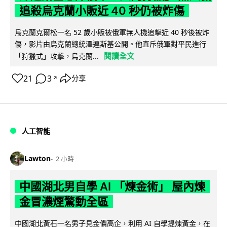
追殺烏克蘭小販近 40 秒仍被炸傷
烏克蘭克爾松一名 52 歲小販被俄軍無人機追擊近 40 秒後被炸
傷，影片由烏克蘭總統澤連斯基公開。他直斥俄軍對平民進行
閱讀全文
「狩獵式」攻擊，烏克蘭...
21
3
分享
↗
人工智能
Lawton
2 小時
中國湖北男自學 AI 「煉金術」 屋內煉
金冒濃煙驚動全區
中國湖北黃石一名男子見金價高企，利用 AI 自學提煉黃金，在