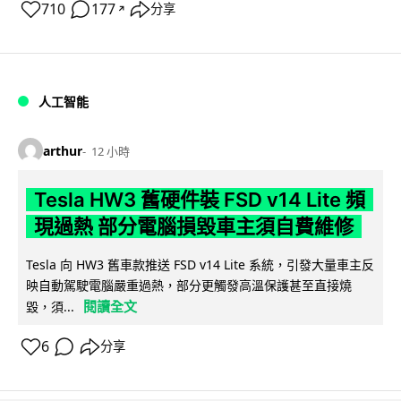
710
177
分享
↗
人工智能
arthur
12 小時
Tesla HW3 舊硬件裝 FSD v14 Lite 頻
現過熱 部分電腦損毀車主須自費維修
Tesla 向 HW3 舊車款推送 FSD v14 Lite 系統，引發大量車主反
映自動駕駛電腦嚴重過熱，部分更觸發高溫保護甚至直接燒
閱讀全文
毀，須...
6
分享