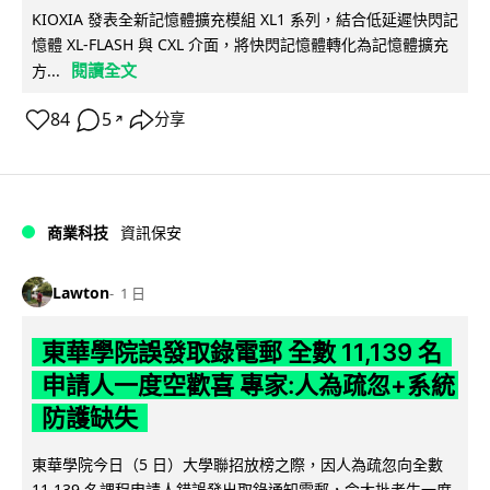
KIOXIA 發表全新記憶體擴充模組 XL1 系列，結合低延遲快閃記
憶體 XL-FLASH 與 CXL 介面，將快閃記憶體轉化為記憶體擴充
閱讀全文
方...
84
5
分享
↗
商業科技
資訊保安
Lawton
1 日
東華學院誤發取錄電郵 全數 11,139 名
申請人一度空歡喜 專家:人為疏忽+系統
防護缺失
東華學院今日（5 日）大學聯招放榜之際，因人為疏忽向全數
11,139 名課程申請人錯誤發出取錄通知電郵，令大批考生一度