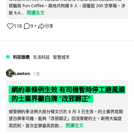
資騙局 Fun Coffee，兩地共拘捕 8 人，接獲逾 200 宗舉報，涉
閱讀全文
款 9,4...
118
9
分享
↗
科技娛樂
生活科技
智慧城市
Lawton
1 日
網約車條例生效 有司機暫時停工避風頭
的士業界籲白牌 "改邪歸正"
規管網約車法例大部分條文已於 8 月 3 日生效，的士業界就期
望白牌車司機，能夠「改邪歸正」回流駕駛的士。新例大幅提
閱讀全文
高罰則，首次定罪最高罰款...