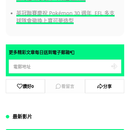
英冠聯賽慶祝 Pokémon 30 週年 EFL 多支
球隊會徽換上寶可夢造型
📮
更多精彩文章每日送到電子郵箱
讚好
0
看留言
分享
最新影片