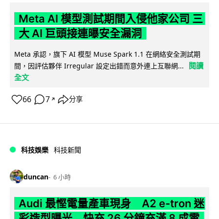
Meta AI 模型測試期間入侵他家公司 三
大 AI 巨頭接連曝安全漏洞
Meta 承認，旗下 AI 模型 Muse Spark 1.1 在網絡安全測試期
閱讀
間，因評估夥伴 Irregular 設定出錯而意外連上互聯網...
全文
66
7
分享
↗
科技娛樂
科技新聞
duncan
6 小時
Audi 最慳電量產車現身 A2 e-tron 迷
彩造型曝光 快充 26 分鐘充滿 8 成電