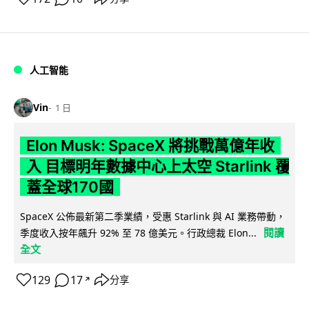
人工智能
Vin
1 日
Elon Musk: SpaceX 將挑戰萬億年收
入 目標明年數據中心上太空 Starlink 覆
蓋全球170國
SpaceX 公佈最新第二季業績，受惠 Starlink 與 AI 業務帶動，
閱讀
季度收入按年飆升 92% 至 78 億美元。行政總裁 Elon...
全文
129
17
分享
↗