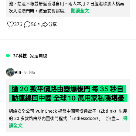
池，拾遺不報並帶返香港自用。兩人本月 2 日經港珠澳大橋再
閱讀全文
次入境澳門時，被治安警察局...
376
56
分享
↗
3C科技
家居無線
Vin
9 小時
逾 20 款平價路由器爆後門 每 35 秒自
動連線回中國 全球 10 萬用家私隱堪憂
網絡安全公司 VulnCheck 揭發中國智博通電子（Zbtlink）生產
閱
的 20 多款路由器內置後門程式「Endlessdoors」（無盡...
讀全文