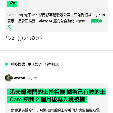
作
Samsung 電子 MX 部門顧客體驗辦公室主管兼副總裁 Jay Kim
閱讀全
表示，品牌正推動 Galaxy AI 邁向全自動化 Agent...
文
21
3
分享
↗
科技娛樂
生活娛樂
城中熱話
Lawton
9 小時
港夫婦澳門的士拾相機 據為己有被的士
Cam 睇到 2 個月後再入境被捕
一對香港夫婦今年 5 月遊澳門乘的士拾獲他人遺留相機及電