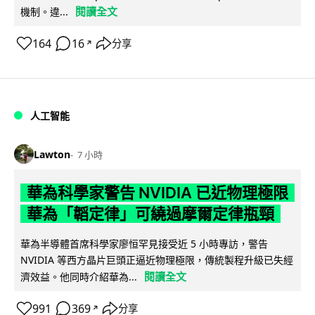
閱讀全文
機制。違...
164
16
分享
↗
人工智能
Lawton
7 小時
華為科學家警告 NVIDIA 已近物理極限
華為「韜定律」可繞過摩爾定律瓶頸
華為半導體首席科學家廖恒罕見接受近 5 小時專訪，警告
NVIDIA 等西方晶片巨頭正逼近物理極限，傳統製程升級已失經
閱讀全文
濟效益。他同時介紹華為...
991
369
分享
↗