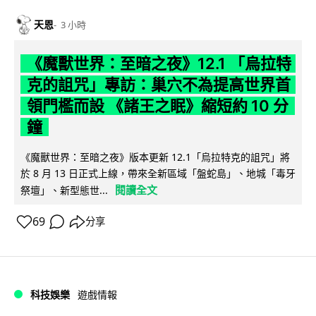
天恩
3 小時
《魔獸世界：至暗之夜》12.1 「烏拉特
克的詛咒」專訪：巢穴不為提高世界首
領門檻而設 《諸王之眠》縮短約 10 分
鐘
《魔獸世界：至暗之夜》版本更新 12.1「烏拉特克的詛咒」將
於 8 月 13 日正式上線，帶來全新區域「盤蛇島」、地城「毒牙
閱讀全文
祭壇」、新型態世...
69
分享
科技娛樂
遊戲情報