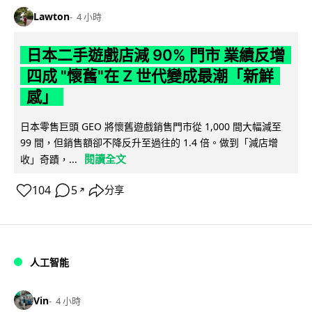
Lawton
4 小時
日本二手遊戲店減 90% 門市 業績反增
四成 "懷舊"在 Z 世代變成最潮「新鮮
感」
日本零售巨頭 GEO 將懷舊遊戲銷售門市從 1,000 間大幅減至
99 間，但銷售額卻不降反升至過往的 1.4 倍。做到「減店增
閱讀全文
收」奇蹟，...
104
5
分享
↗
人工智能
Vin
4 小時