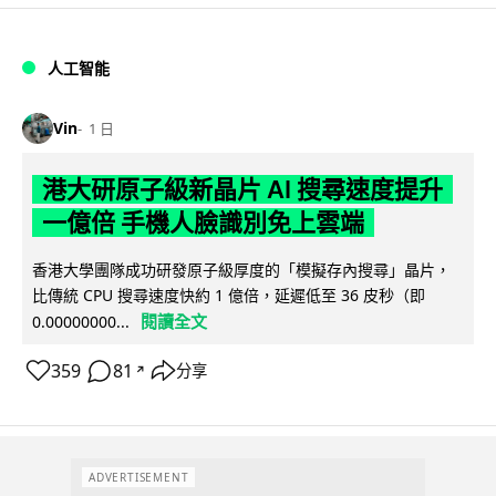
人工智能
Vin
1 日
港大研原子級新晶片 AI 搜尋速度提升
一億倍 手機人臉識別免上雲端
香港大學團隊成功研發原子級厚度的「模擬存內搜尋」晶片，
比傳統 CPU 搜尋速度快約 1 億倍，延遲低至 36 皮秒（即
閱讀全文
0.00000000...
359
81
分享
↗
ADVERTISEMENT