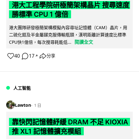
港大工程學院研極簡架構晶片 搜尋速度
勝標準 CPU 1 億倍
港大團隊研發極簡架構模擬內容尋址記憶體（CAM）晶片，用
二硫化鉬及半金屬銻克服傳輸瓶頸，漢明距離計算速度比標準
閱讀全文
CPU快1億倍，每次搜尋耗能低...
40
17
分享
↗
人工智能
Lawton
1 日
靠快閃記憶體紓緩 DRAM 不足 KIOXIA
推 XL1 記憶體擴充模組