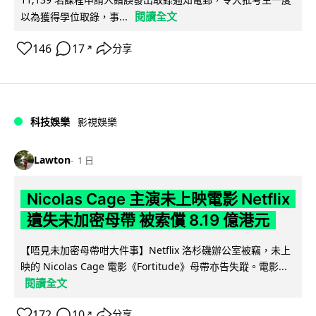
閱讀全文
以為獲得學位取錄，事...
146
17
分享
↗
科技娛樂
影視娛樂
Lawton
1 日
Nicolas Cage 主演未上映電影 Netflix
遺失未加密母帶 被索償 8.19 億港元
【唔見未加密母帶咁大件事】Netflix 洛杉磯辦公室被竊，未上
映的 Nicolas Cage 電影《Fortitude》母帶亦告失蹤。電影...
閱讀全文
172
10
分享
↗