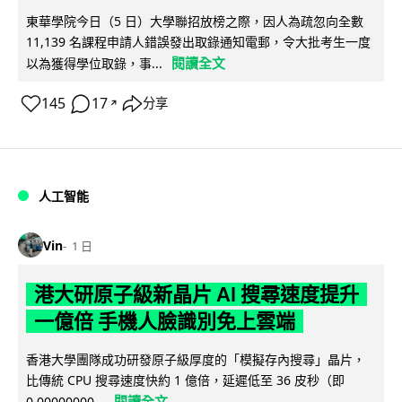
東華學院今日（5 日）大學聯招放榜之際，因人為疏忽向全數
11,139 名課程申請人錯誤發出取錄通知電郵，令大批考生一度
閱讀全文
以為獲得學位取錄，事...
145
17
分享
↗
人工智能
Vin
1 日
港大研原子級新晶片 AI 搜尋速度提升
一億倍 手機人臉識別免上雲端
香港大學團隊成功研發原子級厚度的「模擬存內搜尋」晶片，
比傳統 CPU 搜尋速度快約 1 億倍，延遲低至 36 皮秒（即
閱讀全文
0.00000000...