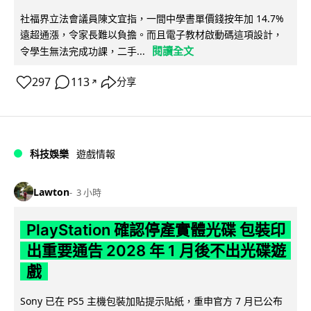
社福界立法會議員陳文宜指，一間中學書單價錢按年加 14.7%
遠超通漲，令家長難以負擔。而且電子教材啟動碼這項設計，
閱讀全文
令學生無法完成功課，二手...
297
113
分享
↗
科技娛樂
遊戲情報
Lawton
3 小時
PlayStation 確認停產實體光碟 包裝印
出重要通告 2028 年 1 月後不出光碟遊
戲
Sony 已在 PS5 主機包裝加貼提示貼紙，重申官方 7 月已公布