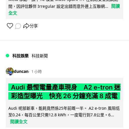
閱讀
間，因評估夥伴 Irregular 設定出錯而意外連上互聯網...
全文
分享
科技娛樂
科技新聞
duncan
1 小時
Audi 最慳電量產車現身 A2 e-tron 迷
彩造型曝光 快充 26 分鐘充滿 8 成電
Audi 呢部新車，能耗竟然係25年前嘅一半。 A2 e-tron 風阻低
至0.24，每百公里只需12.8 kWh，一度電行到7.8公里。6...
閱讀全文