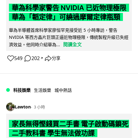
華為科學家警告 NVIDIA 已近物理極限
華為「韜定律」可繞過摩爾定律瓶頸
華為半導體首席科學家廖恒罕見接受近 5 小時專訪，警告
NVIDIA 等西方晶片巨頭正逼近物理極限，傳統製程升級已失經
閱讀全文
濟效益。他同時介紹華為...
549
202
分享
↗
科技娛樂
生活娛樂
城中熱話
Lawton
3 小時
家長無得慳錢買二手書 電子啟動碼鎖死
二手教科書 學生無法做功課