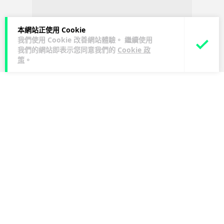
本網站正使用 Cookie
我們使用 Cookie 改善網站體驗。 繼續使用
我們的網站即表示您同意我們的
Cookie 政
策
。
人工智能
Lawton
1 日
白宮拒測中國開放 AI 模型 業界質疑安
全框架選擇性執行
彭博社報道，白宮通知美國頂尖 AI 公司，中國開發的開放權重
模型將不納入特朗普政府新 AI 安全框架的測試範圍。美國業界
閱讀全文
則聯署呼籲政府不要限...