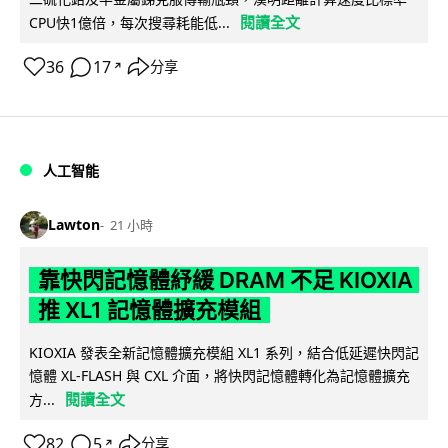
閱讀全文
CPU快1億倍，每次搜尋耗能低...
36
17
分享
↗
人工智能
Lawton
21 小時
靠快閃記憶體紓緩 DRAM 不足 KIOXIA
推 XL1 記憶體擴充模組
KIOXIA 發表全新記憶體擴充模組 XL1 系列，結合低延遲快閃記
憶體 XL-FLASH 與 CXL 介面，將快閃記憶體轉化為記憶體擴充
閱讀全文
方...
82
5
分享
↗