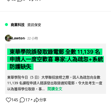
商業科技
資訊保安
Lawton
22 小時
東華學院誤發取錄電郵 全數 11,139 名
申請人一度空歡喜 專家:人為疏忽+系統
防護缺失
東華學院今日（5 日）大學聯招放榜之際，因人為疏忽向全數
11,139 名課程申請人錯誤發出取錄通知電郵，令大批考生一度
閱讀全文
以為獲得學位取錄，事...
145
17
分享
↗