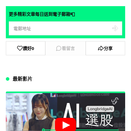
📮
更多精彩文章每日送到電子郵箱
讚好
0
看留言
分享
最新影片