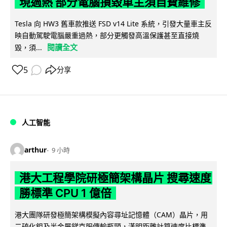
現過熱 部分電腦損毀車主須自費維修
Tesla 向 HW3 舊車款推送 FSD v14 Lite 系統，引發大量車主反
映自動駕駛電腦嚴重過熱，部分更觸發高溫保護甚至直接燒
閱讀全文
毀，須...
5
分享
人工智能
arthur
9 小時
港大工程學院研極簡架構晶片 搜尋速度
勝標準 CPU 1 億倍
港大團隊研發極簡架構模擬內容尋址記憶體（CAM）晶片，用
二硫化鉬及半金屬銻克服傳輸瓶頸，漢明距離計算速度比標準