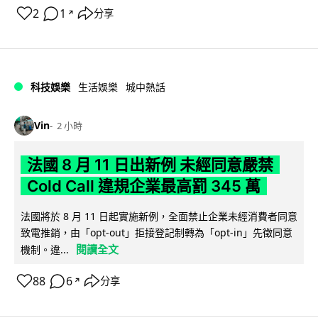
2
1
分享
↗
科技娛樂
生活娛樂
城中熱話
Vin
2 小時
法國 8 月 11 日出新例 未經同意嚴禁
Cold Call 違規企業最高罰 345 萬
法國將於 8 月 11 日起實施新例，全面禁止企業未經消費者同意
致電推銷，由「opt-out」拒接登記制轉為「opt-in」先徵同意
閱讀全文
機制。違...
88
6
分享
↗