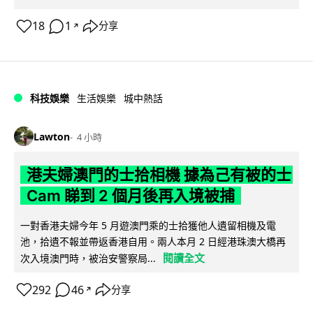
18
1
分享
↗
科技娛樂
生活娛樂
城中熱話
Lawton
4 小時
港夫婦澳門的士拾相機 據為己有被的士
Cam 睇到 2 個月後再入境被捕
一對香港夫婦今年 5 月遊澳門乘的士拾獲他人遺留相機及電
池，拾遺不報並帶返香港自用。兩人本月 2 日經港珠澳大橋再
閱讀全文
次入境澳門時，被治安警察局...
292
46
分享
↗