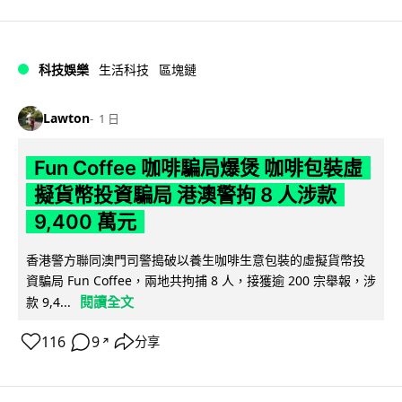
科技娛樂
生活科技
區塊鏈
Lawton
1 日
Fun Coffee 咖啡騙局爆煲 咖啡包裝虛
擬貨幣投資騙局 港澳警拘 8 人涉款
9,400 萬元
香港警方聯同澳門司警搗破以養生咖啡生意包裝的虛擬貨幣投
資騙局 Fun Coffee，兩地共拘捕 8 人，接獲逾 200 宗舉報，涉
閱讀全文
款 9,4...
116
9
分享
↗