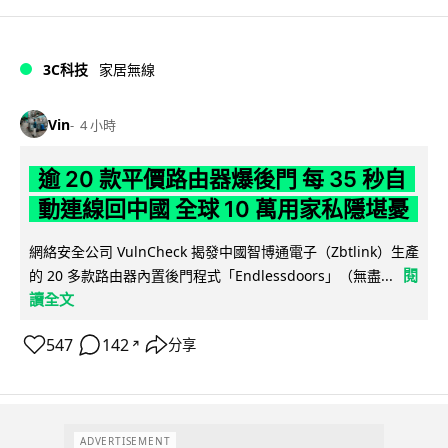
3C科技
家居無線
Vin
4 小時
逾 20 款平價路由器爆後門 每 35 秒自
動連線回中國 全球 10 萬用家私隱堪憂
網絡安全公司 VulnCheck 揭發中國智博通電子（Zbtlink）生產
閱
的 20 多款路由器內置後門程式「Endlessdoors」（無盡...
讀全文
547
142
分享
↗
ADVERTISEMENT