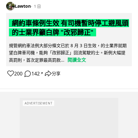
Lawton
1 日
網約車條例生效 有司機暫時停工避風頭
的士業界籲白牌 "改邪歸正"
規管網約車法例大部分條文已於 8 月 3 日生效，的士業界就期
望白牌車司機，能夠「改邪歸正」回流駕駛的士。新例大幅提
閱讀全文
高罰則，首次定罪最高罰款...
200
142
分享
↗
ADVERTISEMENT