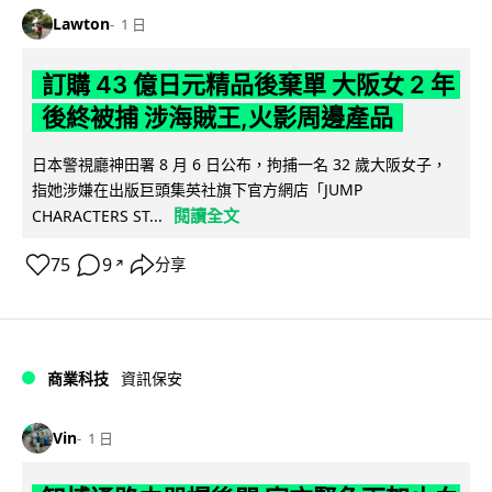
Lawton
1 日
訂購 43 億日元精品後棄單 大阪女 2 年
後終被捕 涉海賊王,火影周邊產品
日本警視廳神田署 8 月 6 日公布，拘捕一名 32 歲大阪女子，
指她涉嫌在出版巨頭集英社旗下官方網店「JUMP
閱讀全文
CHARACTERS ST...
75
9
分享
↗
商業科技
資訊保安
Vin
1 日