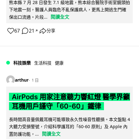
熊本縣 7 月 28 日發生 7.1 級地震，熊本綜合醫院手術室鏡頭拍
下地震一刻，醫護人員臨危不亂保護病人，更馬上開逃生門確
閱讀全文
保出口流通。片段...
67
21
分享
↗
科技娛樂
生活科技
健康
arthur
1 日
AirPods 用家注意聽力響紅燈 醫學界籲
耳機用戶謹守「60-60」鐵律
長時間高音量佩戴耳機可能導致永久性噪音性聽損。本文盤點 4
大聽力受損警號，介紹科學護耳的「60-60 原則」及 Apple 內
閱讀全文
置防護功能，...