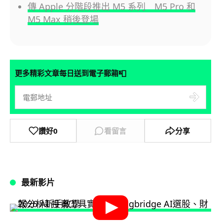
傳 Apple 分階段推出 M5 系列 M5 Pro 和
M5 Max 稍後登場
📮
更多精彩文章每日送到電子郵箱
讚好
0
看留言
分享
最新影片