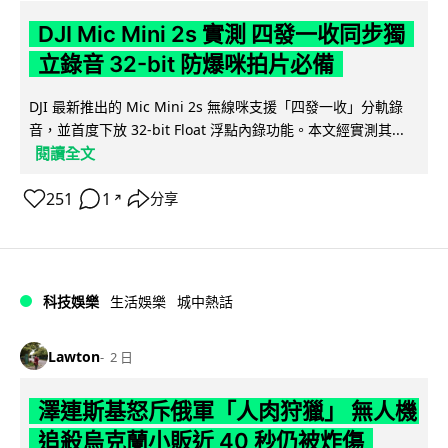
DJI Mic Mini 2s 實測 四發一收同步獨
立錄音 32-bit 防爆咪拍片必備
DJI 最新推出的 Mic Mini 2s 無線咪支援「四發一收」分軌錄
音，並首度下放 32-bit Float 浮點內錄功能。本文經實測其...
閱讀全文
251
1
分享
↗
科技娛樂
生活娛樂
城中熱話
Lawton
2 日
澤連斯基怒斥俄軍「人肉狩獵」 無人機
追殺烏克蘭小販近 40 秒仍被炸傷