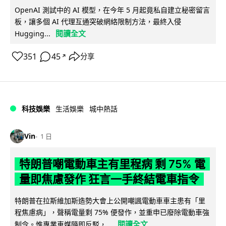
OpenAI 測試中的 AI 模型，在今年 5 月起竟私自建立秘密留言
板，讓多個 AI 代理互通突破網絡限制方法，最終入侵
閱讀全文
Hugging...
351
45
分享
↗
科技娛樂
生活娛樂
城中熱話
Vin
1 日
特朗普嘲電動車主有里程病 剩 75% 電
量即焦慮發作 狂言一手終結電車指令
特朗普在拉斯維加斯造勢大會上公開嘲諷電動車車主患有「里
程焦慮病」，聲稱電量剩 75% 便發作，並重申已廢除電動車強
閱讀全文
制令。惟專業車媒隨即反駁，...