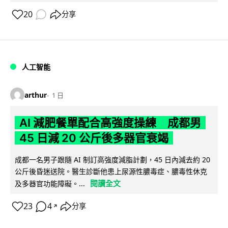
20
分享
人工智能
arthur
1 日
AI 減肥餐單配合高強度操練 成都男
45 日減 20 公斤後多器官衰竭
成都一名男子跟隨 AI 制訂高強度減脂計劃，45 日內減去約 20
公斤後昏迷送院。醫生診斷他患上尿源性膿毒症、膿毒性休克
閱讀全文
及多器官功能障礙。...
23
4
分享
↗