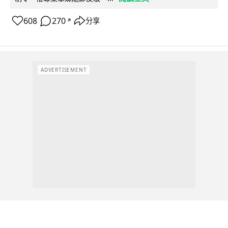
608
270
分享
↗
ADVERTISEMENT