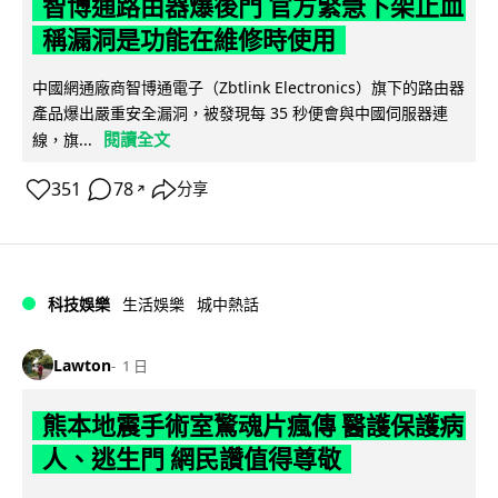
智博通路由器爆後門 官方緊急下架止血
稱漏洞是功能在維修時使用
中國網通廠商智博通電子（Zbtlink Electronics）旗下的路由器
產品爆出嚴重安全漏洞，被發現每 35 秒便會與中國伺服器連
閱讀全文
線，旗...
351
78
分享
↗
科技娛樂
生活娛樂
城中熱話
Lawton
1 日
熊本地震手術室驚魂片瘋傳 醫護保護病
人、逃生門 網民讚值得尊敬