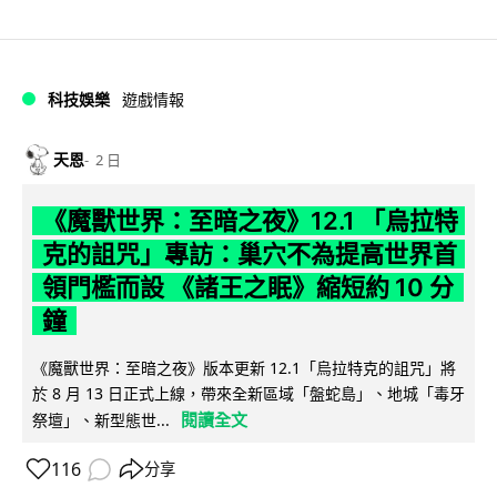
科技娛樂
遊戲情報
天恩
2 日
《魔獸世界：至暗之夜》12.1 「烏拉特
克的詛咒」專訪：巢穴不為提高世界首
領門檻而設 《諸王之眠》縮短約 10 分
鐘
《魔獸世界：至暗之夜》版本更新 12.1「烏拉特克的詛咒」將
於 8 月 13 日正式上線，帶來全新區域「盤蛇島」、地城「毒牙
閱讀全文
祭壇」、新型態世...
116
分享