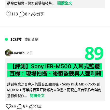
閱讀全文
動鄰居報警。警方到場揭發整...
113
8
分享
↗
3C科技
流動音樂
89
Lawton
2 日
【評測】Sony IER-M500 入耳式監聽
耳機：現場拍攝、後製監聽與人聲利器
談到專業混音專用的聲音監聽耳機，Sony 經典 MDR-7506 到
MDR-M1 專業錄音室耳機都為人熟悉。而現在舞台製作者與創
閱讀全文
意影像製作...
39
5
分享
↗