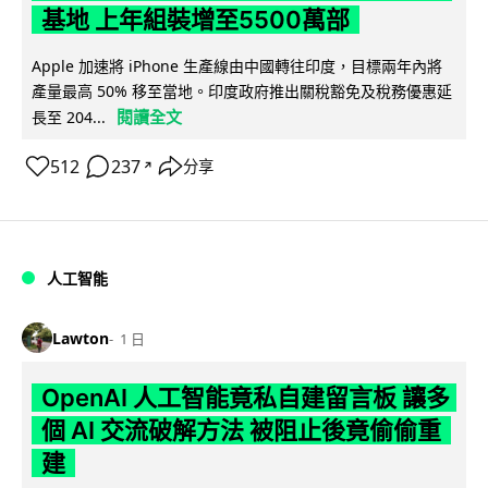
基地 上年組裝增至5500萬部
Apple 加速將 iPhone 生產線由中國轉往印度，目標兩年內將
產量最高 50% 移至當地。印度政府推出關稅豁免及稅務優惠延
閱讀全文
長至 204...
512
237
分享
↗
人工智能
Lawton
1 日
OpenAI 人工智能竟私自建留言板 讓多
個 AI 交流破解方法 被阻止後竟偷偷重
建