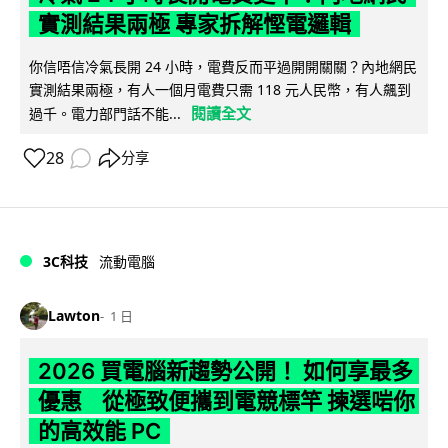
實測結果兩極 專家拆解慳電邏輯
你信唔信冷氣長開 24 小時，電費反而平過開開關關？內地網民
實測結果兩極，有人一個月電費只需 118 元人民幣，有人飆到
閱讀全文
過千。電力部門話不能...
28
分享
3C科技
流動電腦
Lawton
1 日
2026 買電腦新趨勢公開！ 如何享最多
優惠 從極致便攜到電競標竿 揀選啱你
的高效能 PC