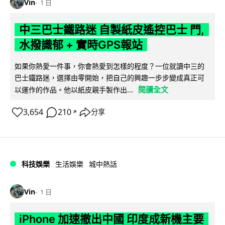
Vin
1 日
中三巴士鐵路迷 自製紙皮遙控巴士 門,
水撥識郁 + 實時GPS報站
如果你熱愛一件事，你會熱愛到怎樣的程度？一位就讀中三的
巴士鐵路迷，選擇由零開始，把自己的興趣一步步變成真正可
閱讀全文
以運作的作品。他以紙皮親手製作出...
3,654
210
分享
↗
科技娛樂
生活娛樂
城中熱話
Vin
1 日
iPhone 加速撤出中國 印度成新機主要