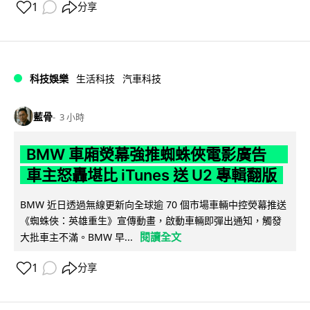
1
分享
科技娛樂
生活科技
汽車科技
藍骨
3 小時
BMW 車廂熒幕強推蜘蛛俠電影廣告
車主怒轟堪比 iTunes 送 U2 專輯翻版
BMW 近日透過無線更新向全球逾 70 個市場車輛中控熒幕推送
《蜘蛛俠：英雄重生》宣傳動畫，啟動車輛即彈出通知，觸發
閱讀全文
大批車主不滿。BMW 早...
1
分享