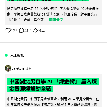
烏克蘭克爾松一名 52 歲小販被俄軍無人機追擊近 40 秒後被炸
傷，影片由烏克蘭總統澤連斯基公開。他直斥俄軍對平民進行
閱讀全文
「狩獵式」攻擊，烏克蘭...
126
41
分享
↗
人工智能
Lawton
2 日
中國湖北男自學 AI 「煉金術」 屋內煉
金冒濃煙驚動全區
中國湖北黃石一名男子見金價高企，利用 AI 自學提煉黃金，在
租住單位私設高壓爐及作坊冶煉，過程產生大量刺鼻濃煙，驚