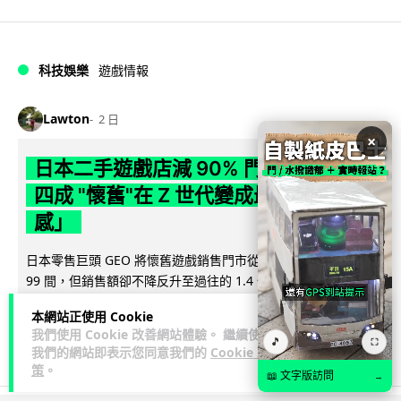
科技娛樂
遊戲情報
Lawton
2 日
×
日本二手遊戲店減 90% 門市 業績反增
四成 "懷舊"在 Z 世代變成最潮「新鮮
感」
日本零售巨頭 GEO 將懷舊遊戲銷售門市從 1,000 間大幅減至
99 間，但銷售額卻不降反升至過往的 1.4 倍。做到「減店增
閱讀全文
收」奇蹟，...
本網站正使用 Cookie
我們使用 Cookie 改善網站體驗。 繼續使用
262
20
分享
🎵
↗
⛶
我們的網站即表示您同意我們的
Cookie 政
策
。
📖 文字版訪問
→