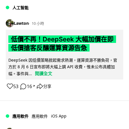
人工智能
Lawton
10 小時
低價不再！DeepSeek 大幅加價在即
低價搶客反釀運算資源告急
DeepSeek 因低價策略掀起需求熱潮，運算資源不勝負荷，官
方於 8 月 6 日宣布即將大幅上調 API 收費，惟未公布具體加
閱讀全文
幅。事件與...
53
16
分享
↗
iOS App
應用軟件
應用軟件