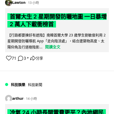
Lawton
13 小時
首爾大生 2 星期開發防曬地圖 一日暴增
2 萬人下載衝榜首
【行路都要揀好有遮陰】南韓首爾大學 23 歲學生劉敏俊利用 2
星期開發防曬導航 App「走向陰涼處」，結合建築物高度、太
閱讀全文
陽仰角及行道樹陰影...
71
3
分享
↗
科技娛樂
科技新聞
arthur
14 小時
冷氣 24 小時長開電費更平？內地網民