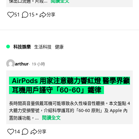
閱讀全文
保出口流通。片段...
51
15
分享
↗
科技娛樂
生活科技
健康
arthur
19 小時
AirPods 用家注意聽力響紅燈 醫學界籲
耳機用戶謹守「60-60」鐵律
長時間高音量佩戴耳機可能導致永久性噪音性聽損。本文盤點 4
大聽力受損警號，介紹科學護耳的「60-60 原則」及 Apple 內
閱讀全文
置防護功能，...
14
分享