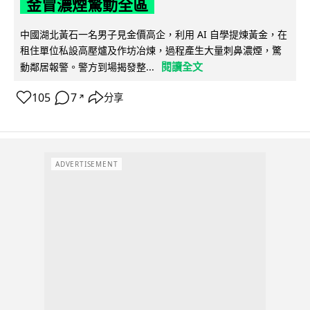
金冒濃煙驚動全區
中國湖北黃石一名男子見金價高企，利用 AI 自學提煉黃金，在
租住單位私設高壓爐及作坊冶煉，過程產生大量刺鼻濃煙，驚
閱讀全文
動鄰居報警。警方到場揭發整...
105
7
分享
↗
ADVERTISEMENT