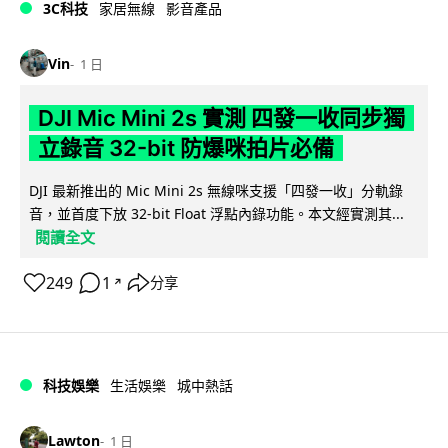
3C科技
家居無線
影音產品
Vin
1 日
DJI Mic Mini 2s 實測 四發一收同步獨
立錄音 32-bit 防爆咪拍片必備
DJI 最新推出的 Mic Mini 2s 無線咪支援「四發一收」分軌錄
音，並首度下放 32-bit Float 浮點內錄功能。本文經實測其...
閱讀全文
249
1
分享
↗
科技娛樂
生活娛樂
城中熱話
Lawton
1 日