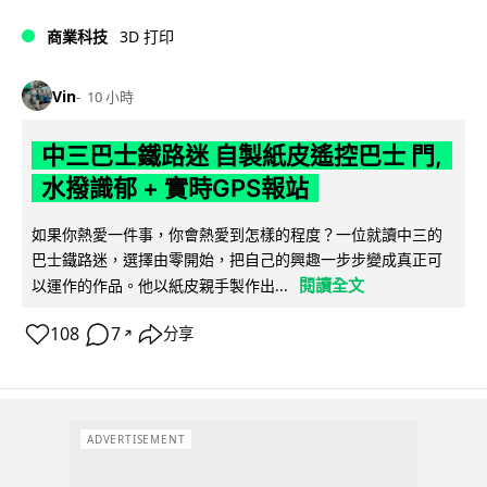
商業科技
3D 打印
Vin
10 小時
中三巴士鐵路迷 自製紙皮遙控巴士 門,
水撥識郁 + 實時GPS報站
如果你熱愛一件事，你會熱愛到怎樣的程度？一位就讀中三的
巴士鐵路迷，選擇由零開始，把自己的興趣一步步變成真正可
閱讀全文
以運作的作品。他以紙皮親手製作出...
108
7
分享
↗
ADVERTISEMENT