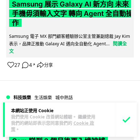
Samsung 展示 Galaxy AI 新方向 未來
手機毋須輸入文字 轉向 Agent 全自動操
作
Samsung 電子 MX 部門顧客體驗辦公室主管兼副總裁 Jay Kim
閱讀全
表示，品牌正推動 Galaxy AI 邁向全自動化 Agent...
文
27
4
分享
↗
科技娛樂
生活娛樂
城中熱話
本網站正使用 Cookie
Lawton
1 日
我們使用 Cookie 改善網站體驗。 繼續使用
我們的網站即表示您同意我們的
Cookie 政
策
。
港夫婦澳門的士拾相機 據為己有被的士