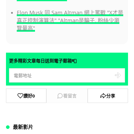
Elon Musk 同 Sam Altman 網上罵戰 "X才是
真正控制演算法" "Altman是騙子, 粉絲少瀏
覽量高"
📮
更多精彩文章每日送到電子郵箱
讚好
0
看留言
分享
最新影片