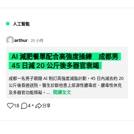
人工智能
arthur
20 小時
AI 減肥餐單配合高強度操練 成都男
45 日減 20 公斤後多器官衰竭
成都一名男子跟隨 AI 制訂高強度減脂計劃，45 日內減去約 20
公斤後昏迷送院。醫生診斷他患上尿源性膿毒症、膿毒性休克
閱讀全文
及多器官功能障礙。...
18
4
分享
↗