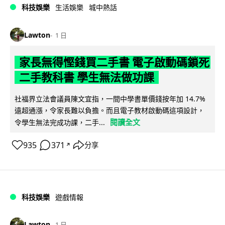
科技娛樂
生活娛樂
城中熱話
Lawton
1 日
家長無得慳錢買二手書 電子啟動碼鎖死
二手教科書 學生無法做功課
社福界立法會議員陳文宜指，一間中學書單價錢按年加 14.7%
遠超通漲，令家長難以負擔。而且電子教材啟動碼這項設計，
閱讀全文
令學生無法完成功課，二手...
935
371
分享
↗
科技娛樂
遊戲情報
Lawton
1 日