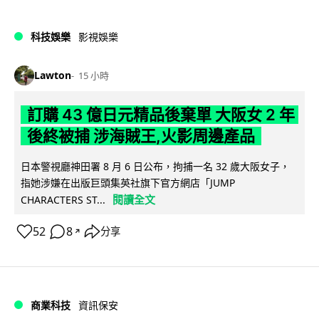
科技娛樂
影視娛樂
Lawton
15 小時
訂購 43 億日元精品後棄單 大阪女 2 年
後終被捕 涉海賊王,火影周邊產品
日本警視廳神田署 8 月 6 日公布，拘捕一名 32 歲大阪女子，
指她涉嫌在出版巨頭集英社旗下官方網店「JUMP
閱讀全文
CHARACTERS ST...
52
8
分享
↗
商業科技
資訊保安