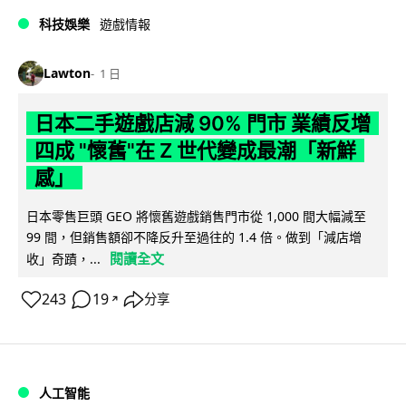
科技娛樂
遊戲情報
Lawton
1 日
日本二手遊戲店減 90% 門市 業績反增
四成 "懷舊"在 Z 世代變成最潮「新鮮
感」
日本零售巨頭 GEO 將懷舊遊戲銷售門市從 1,000 間大幅減至
99 間，但銷售額卻不降反升至過往的 1.4 倍。做到「減店增
閱讀全文
收」奇蹟，...
243
19
分享
↗
人工智能