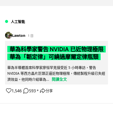
人工智能
Lawton
1 日
華為科學家警告 NVIDIA 已近物理極限
華為「韜定律」可繞過摩爾定律瓶頸
華為半導體首席科學家廖恒罕見接受近 5 小時專訪，警告
NVIDIA 等西方晶片巨頭正逼近物理極限，傳統製程升級已失經
閱讀全文
濟效益。他同時介紹華為...
1,546
593
分享
↗