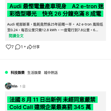
Audi 最慳電量產車現身 A2 e-tron 迷
彩造型曝光 快充 26 分鐘充滿 8 成電
Audi 呢部新車，能耗竟然係25年前嘅一半。 A2 e-tron 風阻低
至0.24，每百公里只需12.8 kWh，一度電行到7.8公里。6...
閱讀全文
7
1
分享
↗
科技娛樂
生活娛樂
城中熱話
Vin
1 日
法國 8 月 11 日出新例 未經同意嚴禁
Cold Call 違規企業最高罰 345 萬