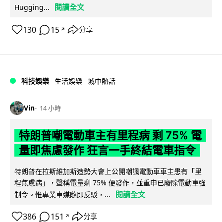
閱讀全文
Hugging...
130
15
分享
↗
科技娛樂
生活娛樂
城中熱話
Vin
14 小時
特朗普嘲電動車主有里程病 剩 75% 電
量即焦慮發作 狂言一手終結電車指令
特朗普在拉斯維加斯造勢大會上公開嘲諷電動車車主患有「里
程焦慮病」，聲稱電量剩 75% 便發作，並重申已廢除電動車強
閱讀全文
制令。惟專業車媒隨即反駁，...
386
151
分享
↗