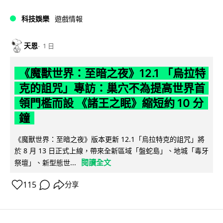
科技娛樂
遊戲情報
天恩
1 日
《魔獸世界：至暗之夜》12.1 「烏拉特
克的詛咒」專訪：巢穴不為提高世界首
領門檻而設 《諸王之眠》縮短約 10 分
鐘
《魔獸世界：至暗之夜》版本更新 12.1「烏拉特克的詛咒」將
於 8 月 13 日正式上線，帶來全新區域「盤蛇島」、地城「毒牙
閱讀全文
祭壇」、新型態世...
115
分享