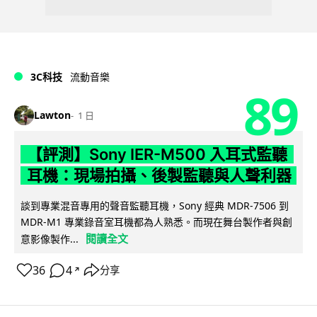
3C科技
流動音樂
89
Lawton
1 日
【評測】Sony IER-M500 入耳式監聽
耳機：現場拍攝、後製監聽與人聲利器
談到專業混音專用的聲音監聽耳機，Sony 經典 MDR-7506 到
MDR-M1 專業錄音室耳機都為人熟悉。而現在舞台製作者與創
閱讀全文
意影像製作...
36
4
分享
↗