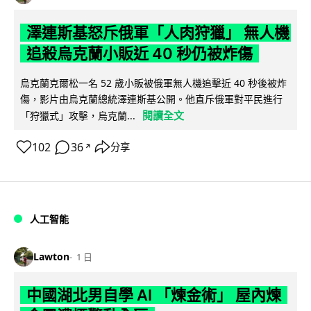
澤連斯基怒斥俄軍「人肉狩獵」 無人機
追殺烏克蘭小販近 40 秒仍被炸傷
烏克蘭克爾松一名 52 歲小販被俄軍無人機追擊近 40 秒後被炸
傷，影片由烏克蘭總統澤連斯基公開。他直斥俄軍對平民進行
閱讀全文
「狩獵式」攻擊，烏克蘭...
102
36
分享
↗
人工智能
Lawton
1 日
中國湖北男自學 AI 「煉金術」 屋內煉