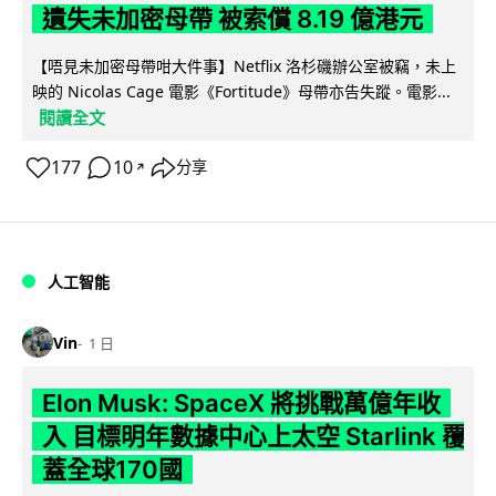
遺失未加密母帶 被索償 8.19 億港元
【唔見未加密母帶咁大件事】Netflix 洛杉磯辦公室被竊，未上
映的 Nicolas Cage 電影《Fortitude》母帶亦告失蹤。電影...
閱讀全文
177
10
分享
↗
人工智能
Vin
1 日
Elon Musk: SpaceX 將挑戰萬億年收
入 目標明年數據中心上太空 Starlink 覆
蓋全球170國