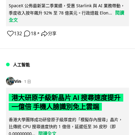
SpaceX 公佈最新第二季業績，受惠 Starlink 與 AI 業務帶動，
閱讀
季度收入按年飆升 92% 至 78 億美元。行政總裁 Elon...
全文
132
18
分享
↗
人工智能
Vin
1 日
港大研原子級新晶片 AI 搜尋速度提升
一億倍 手機人臉識別免上雲端
香港大學團隊成功研發原子級厚度的「模擬存內搜尋」晶片，
比傳統 CPU 搜尋速度快約 1 億倍，延遲低至 36 皮秒（即
閱讀全文
0.00000000...