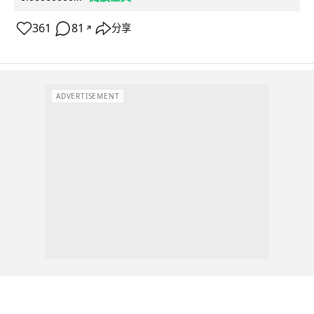
361
81
分享
↗
ADVERTISEMENT