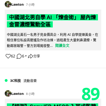
Lawton
7 小時
中國湖北男自學 AI 「煉金術」 屋內煉
金冒濃煙驚動全區
中國湖北黃石一名男子見金價高企，利用 AI 自學提煉黃金，在
租住單位私設高壓爐及作坊冶煉，過程產生大量刺鼻濃煙，驚
閱讀全文
動鄰居報警。警方到場揭發整...
62
6
分享
↗
3C科技
流動音樂
89
Lawton
8 小時