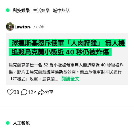
科技娛樂
生活娛樂
城中熱話
Lawton
7 小時
澤連斯基怒斥俄軍「人肉狩獵」 無人機
追殺烏克蘭小販近 40 秒仍被炸傷
烏克蘭克爾松一名 52 歲小販被俄軍無人機追擊近 40 秒後被炸
傷，影片由烏克蘭總統澤連斯基公開。他直斥俄軍對平民進行
閱讀全文
「狩獵式」攻擊，烏克蘭...
38
12
分享
↗
人工智能