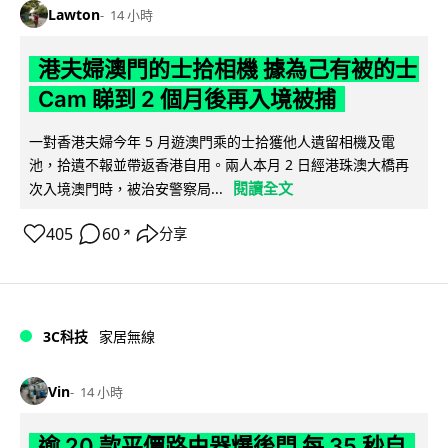
Lawton
14 小時
港夫婦澳門的士拾相機 據為己有被的士
Cam 睇到 2 個月後再入境被捕
一對香港夫婦今年 5 月遊澳門乘的士拾獲他人遺留相機及電
池，拾遺不報並帶返香港自用。兩人本月 2 日經港珠澳大橋再
閱讀全文
次入境澳門時，被治安警察局...
405
60
分享
↗
3C科技
家居無線
Vin
14 小時
逾 20 款平價路由器爆後門 每 35 秒自