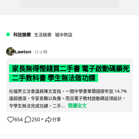
科技娛樂
生活娛樂
城中熱話
Lawton
12 小時
家長無得慳錢買二手書 電子啟動碼鎖死
二手教科書 學生無法做功課
社福界立法會議員陳文宜指，一間中學書單價錢按年加 14.7%
遠超通漲，令家長難以負擔。而且電子教材啟動碼這項設計，
閱讀全文
令學生無法完成功課，二手...
654
250
分享
↗