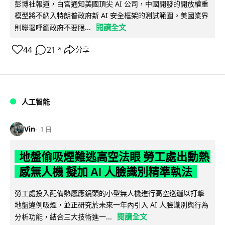
彭博社報道，白宮通知美國頂尖 AI 公司，中國開發的開放權重
模型將不納入特朗普政府新 AI 安全框架的測試範圍。美國業界
閱讀全文
則聯署呼籲政府不要限...
44
21
分享
↗
人工智能
Vin
1 日
地盤偷吸煙難逃高空法眼 勞工處出動熱
感無人機 擬加 AI 人臉識別精準執法
勞工處投入配備熱感應鏡頭的小型無人機進行高空巡邏以打擊
地盤違例吸煙，並正研究於未來一年內引入 AI 人臉識別與行為
閱讀全文
分析功能，結合三大技術進一...