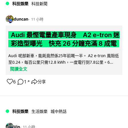
科技娛樂
科技新聞
duncan
11 小時
Audi 最慳電量產車現身 A2 e-tron 迷
彩造型曝光 快充 26 分鐘充滿 8 成電
Audi 呢部新車，能耗竟然係25年前嘅一半。 A2 e-tron 風阻低
至0.24，每百公里只需12.8 kWh，一度電行到7.8公里。6...
閱讀全文
6
1
分享
↗
科技娛樂
生活娛樂
城中熱話
Vin
11 小時