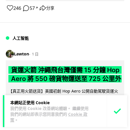
246
57
分享
↗
人工智能
Lawton
1 日
貨運火箭 沖繩飛台灣僅需 15 分鐘 Hop
Aero 將 550 磅貨物運送至 725 公里外
【真正用火箭送貨】美國初創 Hop Aero 公開自動駕駛貨運火
箭，聲稱可在 15 分鐘內將 250 公斤物資投送 750 公里外，並
本網站正使用 Cookie
閱讀全文
以沖繩...
我們使用 Cookie 改善網站體驗。 繼續使用
我們的網站即表示您同意我們的
Cookie 政
55
6
分享
↗
策
。