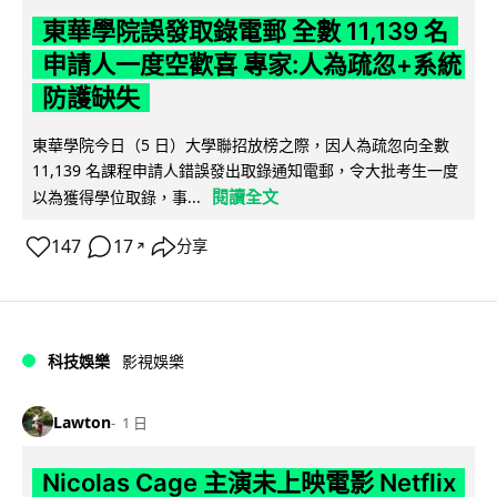
東華學院誤發取錄電郵 全數 11,139 名
申請人一度空歡喜 專家:人為疏忽+系統
防護缺失
東華學院今日（5 日）大學聯招放榜之際，因人為疏忽向全數
11,139 名課程申請人錯誤發出取錄通知電郵，令大批考生一度
閱讀全文
以為獲得學位取錄，事...
147
17
分享
↗
科技娛樂
影視娛樂
Lawton
1 日
Nicolas Cage 主演未上映電影 Netflix