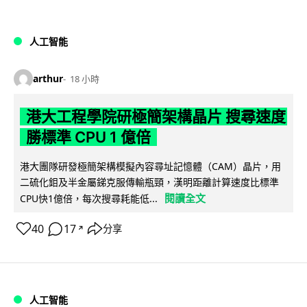
人工智能
arthur
18 小時
港大工程學院研極簡架構晶片 搜尋速度
勝標準 CPU 1 億倍
港大團隊研發極簡架構模擬內容尋址記憶體（CAM）晶片，用
二硫化鉬及半金屬銻克服傳輸瓶頸，漢明距離計算速度比標準
閱讀全文
CPU快1億倍，每次搜尋耗能低...
40
17
分享
↗
人工智能