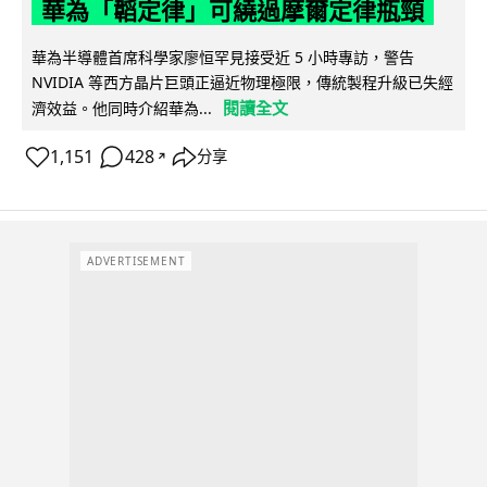
華為「韜定律」可繞過摩爾定律瓶頸
華為半導體首席科學家廖恒罕見接受近 5 小時專訪，警告
NVIDIA 等西方晶片巨頭正逼近物理極限，傳統製程升級已失經
閱讀全文
濟效益。他同時介紹華為...
1,151
428
分享
↗
ADVERTISEMENT