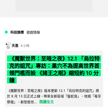
科技娛樂
遊戲情報
天恩
8 小時
《魔獸世界：至暗之夜》12.1 「烏拉特
克的詛咒」專訪：巢穴不為提高世界首
領門檻而設 《諸王之眠》縮短約 10 分
鐘
《魔獸世界：至暗之夜》版本更新 12.1「烏拉特克的詛咒」將
於 8 月 13 日正式上線，帶來全新區域「盤蛇島」、地城「毒牙
閱讀全文
祭壇」、新型態世...