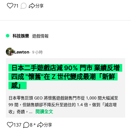
71
分享
科技娛樂
遊戲情報
Lawton
9 小時
日本二手遊戲店減 90% 門市 業績反增
四成 "懷舊"在 Z 世代變成最潮「新鮮
感」
日本零售巨頭 GEO 將懷舊遊戲銷售門市從 1,000 間大幅減至
99 間，但銷售額卻不降反升至過往的 1.4 倍。做到「減店增
閱讀全文
收」奇蹟，...
137
8
分享
↗