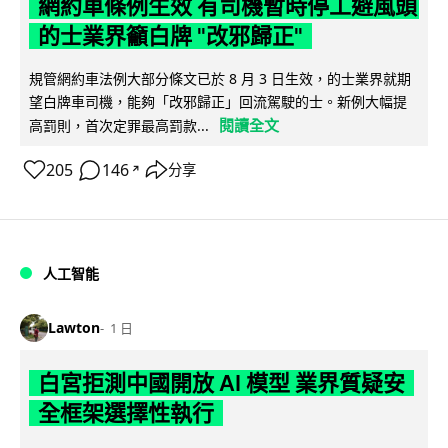
網約車條例生效 有司機暫時停工避風頭
的士業界籲白牌 "改邪歸正"
規管網約車法例大部分條文已於 8 月 3 日生效，的士業界就期
望白牌車司機，能夠「改邪歸正」回流駕駛的士。新例大幅提
閱讀全文
高罰則，首次定罪最高罰款...
205
146
分享
↗
人工智能
Lawton
1 日
白宮拒測中國開放 AI 模型 業界質疑安
全框架選擇性執行