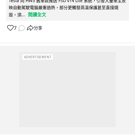
Tesla 向 HW3 舊車款推送 FSD v14 Lite 系統，引發大量車主反
映自動駕駛電腦嚴重過熱，部分更觸發高溫保護甚至直接燒
閱讀全文
毀，須...
7
分享
ADVERTISEMENT