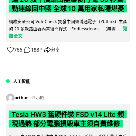
動連線回中國 全球 10 萬用家私隱堪憂
網絡安全公司 VulnCheck 揭發中國智博通電子（Zbtlink）生產
閱
的 20 多款路由器內置後門程式「Endlessdoors」（無盡...
讀全文
766
188
分享
↗
人工智能
arthur
17 小時
Tesla HW3 舊硬件裝 FSD v14 Lite 頻
現過熱 部分電腦損毀車主須自費維修