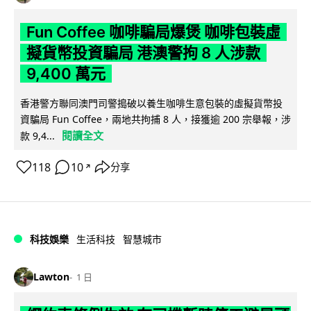
Fun Coffee 咖啡騙局爆煲 咖啡包裝虛
擬貨幣投資騙局 港澳警拘 8 人涉款
9,400 萬元
香港警方聯同澳門司警搗破以養生咖啡生意包裝的虛擬貨幣投
資騙局 Fun Coffee，兩地共拘捕 8 人，接獲逾 200 宗舉報，涉
閱讀全文
款 9,4...
118
10
分享
↗
科技娛樂
生活科技
智慧城市
Lawton
1 日