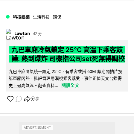
科技娛樂
生活科技
環保
Lawton
42 分
九巴車廂冷氣鎖定 25°C 高溫下乘客鼓
譟: 熱到爆炸 司機指公司set死無得調校
九巴車廂冷氣統一設定 25°C，有乘客乘搭 60M 線期間拍片投
訴車廂悶熱，批評管理層漠視乘客感受，事件正值天文台錄得
閱讀全文
史上最高氣溫。翻查資料...
分享
ADVERTISEMENT