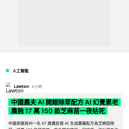
人工智能
Lawton
4 小時
中國農夫 AI 開錯除草配方 AI 幻覺累老
農蝕 17 萬 150 畝芝麻苗一夜枯死
中國安徽滁州一名 67 歲農民按 AI 生成農藥配方為芝麻田除