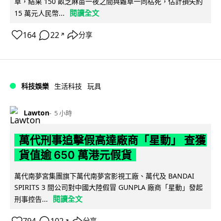
草，結果 150 畝芝麻苗一夜之間與雜草一同枯死，估計損失約
閱讀全文
15 萬元人民幣...
164
22
分享
↗
科技娛樂
生活科技
玩具
Lawton
5 小時
萬代刑事追擊假高達廠商「星動」 查獲
貨值逾 650 萬港元假貨
萬代南夢宮集團旗下萬代南夢宮影視工廠、萬代及 BANDAI
SPIRITS 3 間公司對中國大陸假冒 GUNPLA 廠商「星動」發起
閱讀全文
刑事控告...
分享
↗