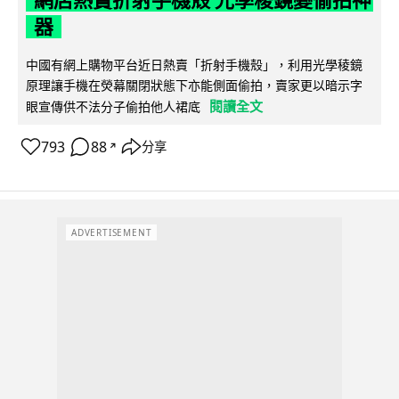
網店熱賣折射手機殼 光學稜鏡變偷拍神
器
中國有網上購物平台近日熱賣「折射手機殼」，利用光學稜鏡
原理讓手機在熒幕關閉狀態下亦能側面偷拍，賣家更以暗示字
閱讀全文
眼宣傳供不法分子偷拍他人裙底
793
88
分享
↗
ADVERTISEMENT