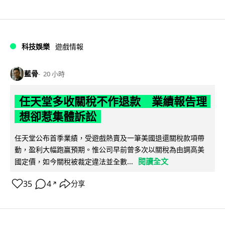
科技娛樂
遊戲情報
藍骨
20 小時
任天堂多收關稅不作退款 業績報告理
想卻惹集體訴訟
任天堂公布首季業績，受遊戲熱賣及一筆美國退還關稅款項帶
動，盈利大幅跑贏預期。惟公司早前曾多次以關稅為由調高美
閱讀全文
國定價，如今關稅被裁定違法並全數...
35
4
分享
↗