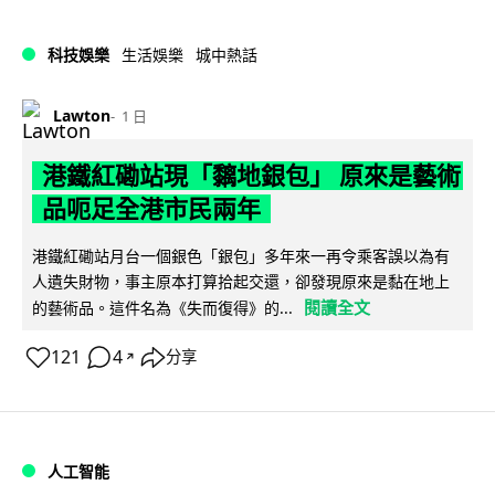
科技娛樂
生活娛樂
城中熱話
Lawton
1 日
港鐵紅磡站現「黐地銀包」 原來是藝術
品呃足全港市民兩年
港鐵紅磡站月台一個銀色「銀包」多年來一再令乘客誤以為有
人遺失財物，事主原本打算拾起交還，卻發現原來是黏在地上
閱讀全文
的藝術品。這件名為《失而復得》的...
121
4
分享
↗
人工智能