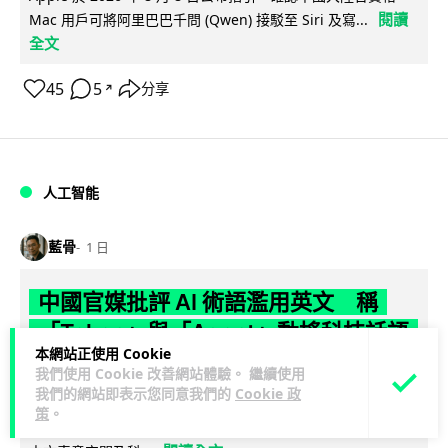
閱讀
Mac 用戶可將阿里巴巴千問 (Qwen) 接駁至 Siri 及寫...
全文
45
5
分享
↗
人工智能
藍骨
1 日
中國官媒批評 AI 術語濫用英文 稱
「Token」與「Agent」動搖科技話語
本網站正使用 Cookie
權
我們使用 Cookie 改善網站體驗。 繼續使用
我們的網站即表示您同意我們的
Cookie 政
人民網旗下評論於 8 月 6 日發表文章，批評中國廣泛使用
策
。
「Token」、「Agent」及「LLM」等英文術語，認為做法侵蝕