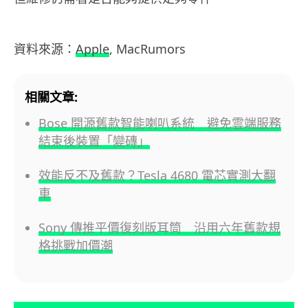
資料來源：
Apple
, MacRumors
相關文章:
Bose 開源舊款智能喇叭系統 避免雲端服務
結束後裝置「變磚」
效能反不及舊款？Tesla 4680 電芯實測大翻
車
Sony 傳推平價復刻版耳筒 沿用六年舊款規
格挑戰加價潮