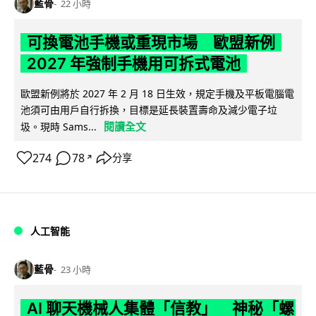
藍骨
22 小時
可換電池手機或重現市場 歐盟新例
2027 年強制手機用可拆式電池
歐盟新例將於 2027 年 2 月 18 日生效，規定手機及平板電腦電
池須可由用戶自行拆換，目標是延長裝置壽命及減少電子垃
閱讀全文
圾。現時 Sams...
274
78
分享
↗
人工智能
藍骨
23 小時
AI 聊天機械人集體「信教」 神秘「螺