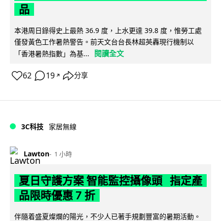
品
本港周日錄得史上最熱 36.9 度，上水更達 39.8 度，惟勞工處
僅發黃色工作暑熱警告。前天文台台長林超英轟現行機制以
閱讀全文
「香港暑熱指數」為基...
62
19
分享
↗
3C科技
家居無線
Lawton
1 小時
夏日守護方案 智能監控攝像頭 指定產
品限時優惠 7 折
伴隨着盛夏燦爛的陽光，不少人已著手規劃豐富的暑期活動。