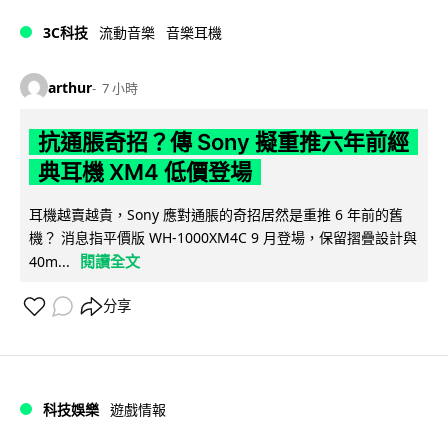
3C科技
流動音樂
音樂耳機
arthur
7 小時
抗通脹奇招？傳 Sony 擬重推六年前經
典耳機 XM4 低價登場
耳機越賣越貴，Sony 應對通脹的奇招居然是重推 6 年前的舊
機？ 消息指平價版 WH-1000XM4C 9 月登場，保留摺疊設計與
閱讀全文
40m...
分享
科技娛樂
遊戲情報