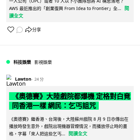
一人公司（OPC）或者 10 人以下小團隊想將 AI 構思落地？
閱
AWS 最近推出的「創業復興 From Idea to Frontier」全...
讀全文
分享
科技娛樂
影視娛樂
Lawton
24 分
《奧德賽》大陸戲院都爆機 定格對白竟
同香港一樣 網民：乞丐詛咒
《奧德賽》繼香港、台灣後，大陸蘇州戲院 8 月 9 日亦傳出在
播放時發生意外，戲院出現機器冒煙情況，而播放停止時的畫
閱讀全文
格，字幕「來人把這些乞丐...