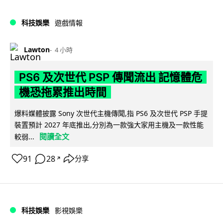
科技娛樂
遊戲情報
Lawton
4 小時
PS6 及次世代 PSP 傳聞流出 記憶體危
機恐拖累推出時間
爆料媒體披露 Sony 次世代主機傳聞,指 PS6 及次世代 PSP 手提
裝置預計 2027 年底推出,分別為一款強大家用主機及一款性能
閱讀全文
較弱...
91
28
分享
↗
科技娛樂
影視娛樂