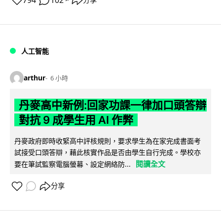
794
102
人工智能
arthur
6 小時
丹麥高中新例:回家功課一律加口頭答辯
對抗 9 成學生用 AI 作弊
丹麥政府即時收緊高中評核規則，要求學生為在家完成書面考
試接受口頭答辯，藉此核實作品是否由學生自行完成。學校亦
閱讀全文
要在筆試監察電腦螢幕、設定網絡防...
分享