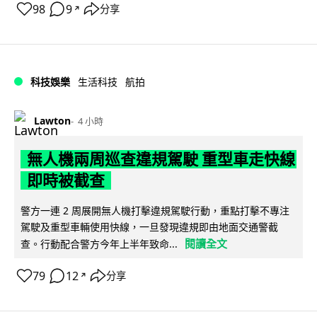
98
9
分享
↗
科技娛樂
生活科技
航拍
Lawton
4 小時
無人機兩周巡查違規駕駛 重型車走快線
即時被截查
警方一連 2 周展開無人機打擊違規駕駛行動，重點打擊不專注
駕駛及重型車輛使用快線，一旦發現違規即由地面交通警截
閱讀全文
查。行動配合警方今年上半年致命...
79
12
分享
↗