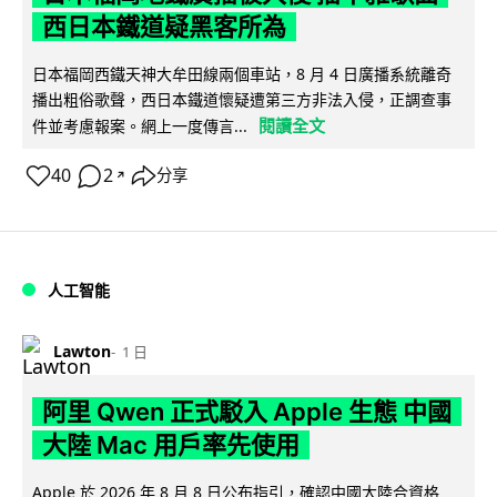
西日本鐵道疑黑客所為
日本福岡西鐵天神大牟田線兩個車站，8 月 4 日廣播系統離奇
播出粗俗歌聲，西日本鐵道懷疑遭第三方非法入侵，正調查事
閱讀全文
件並考慮報案。網上一度傳言...
40
2
分享
↗
人工智能
Lawton
1 日
阿里 Qwen 正式駁入 Apple 生態 中國
大陸 Mac 用戶率先使用
Apple 於 2026 年 8 月 8 日公布指引，確認中國大陸合資格