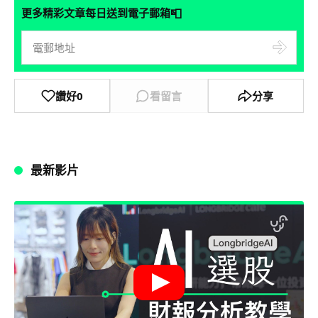
📮
更多精彩文章每日送到電子郵箱
讚好
0
看留言
分享
最新影片