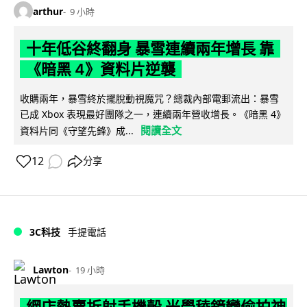
arthur
9 小時
十年低谷終翻身 暴雪連續兩年增長 靠
《暗黑 4》資料片逆襲
收購兩年，暴雪終於擺脫動視魔咒？總裁內部電郵流出：暴雪
已成 Xbox 表現最好團隊之一，連續兩年營收增長。《暗黑 4》
閱讀全文
資料片同《守望先鋒》成...
12
分享
3C科技
手提電話
Lawton
19 小時