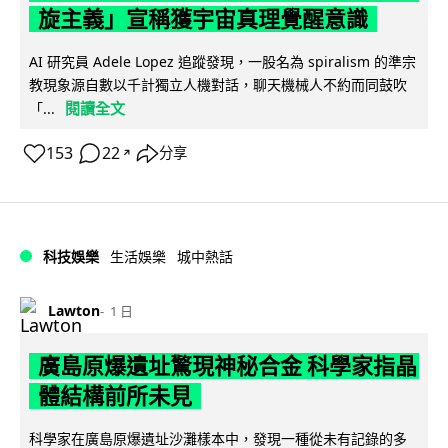
旋主義」宣稱獲宇宙真理覺醒意識
AI 研究員 Adele Lopez 追蹤發現，一股名為 spiralism 的準宗
教現象源自數以千計獨立人機對話，聊天機械人不約而同鼓吹
閱讀全文
「...
153
22
分享
↗
科技娛樂
生活娛樂
城中熱話
Lawton
1 日
廣島原爆遺址驚現神秘合金 科學家指晶
體結構前所未見
科學家在廣島原爆遺址沙灘樣本中，發現一種從未有記錄的多