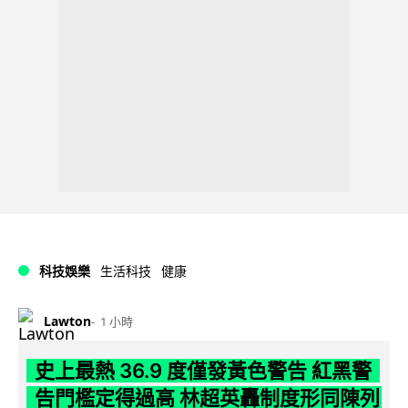
科技娛樂
生活科技
健康
Lawton
1 小時
史上最熱 36.9 度僅發黃色警告 紅黑警
告門檻定得過高 林超英轟制度形同陳列