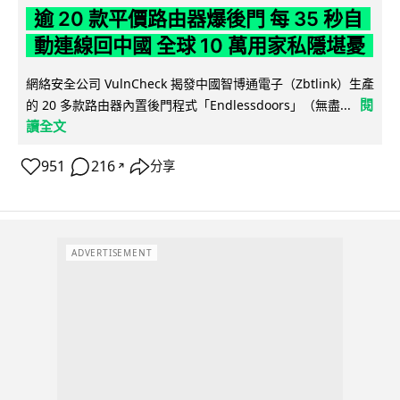
逾 20 款平價路由器爆後門 每 35 秒自
動連線回中國 全球 10 萬用家私隱堪憂
網絡安全公司 VulnCheck 揭發中國智博通電子（Zbtlink）生產
閱
的 20 多款路由器內置後門程式「Endlessdoors」（無盡...
讀全文
951
216
分享
↗
ADVERTISEMENT