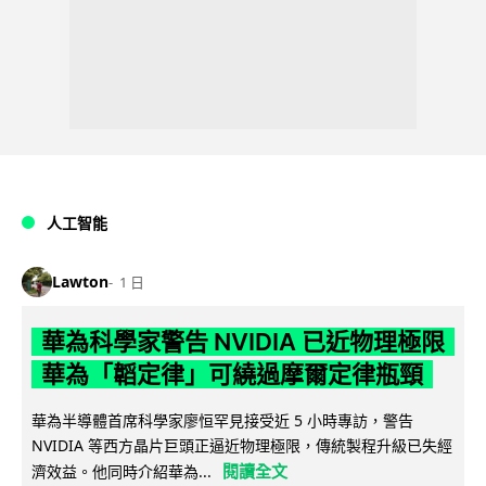
人工智能
Lawton
1 日
華為科學家警告 NVIDIA 已近物理極限
華為「韜定律」可繞過摩爾定律瓶頸
華為半導體首席科學家廖恒罕見接受近 5 小時專訪，警告
NVIDIA 等西方晶片巨頭正逼近物理極限，傳統製程升級已失經
閱讀全文
濟效益。他同時介紹華為...