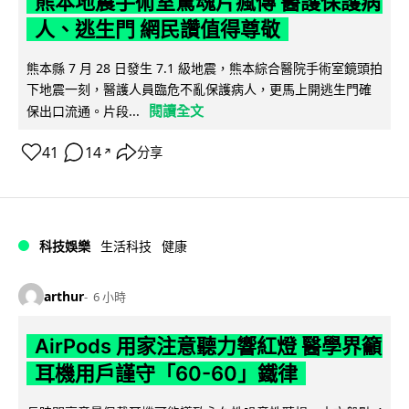
熊本地震手術室驚魂片瘋傳 醫護保護病
人、逃生門 網民讚值得尊敬
熊本縣 7 月 28 日發生 7.1 級地震，熊本綜合醫院手術室鏡頭拍
下地震一刻，醫護人員臨危不亂保護病人，更馬上開逃生門確
閱讀全文
保出口流通。片段...
41
14
分享
↗
科技娛樂
生活科技
健康
arthur
6 小時
AirPods 用家注意聽力響紅燈 醫學界籲
耳機用戶謹守「60-60」鐵律