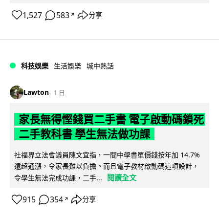
1,527
583
分享
↗
科技娛樂
生活娛樂
城中熱話
Lawton
1 日
家長無得慳錢買二手書 電子啟動碼鎖死
二手教科書 學生無法做功課
社福界立法會議員陳文宜指，一間中學書單價錢按年加 14.7%
遠超通漲，令家長難以負擔。而且電子教材啟動碼這項設計，
閱讀全文
令學生無法完成功課，二手...
915
354
分享
↗