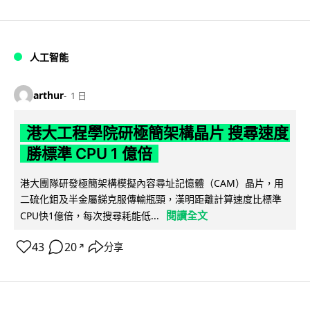
人工智能
arthur
1 日
港大工程學院研極簡架構晶片 搜尋速度
勝標準 CPU 1 億倍
港大團隊研發極簡架構模擬內容尋址記憶體（CAM）晶片，用
二硫化鉬及半金屬銻克服傳輸瓶頸，漢明距離計算速度比標準
閱讀全文
CPU快1億倍，每次搜尋耗能低...
43
20
分享
↗