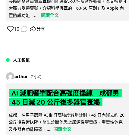
長時間高音量佩戴耳機可能導致永久性噪音性聽損。本文盤點 4
大聽力受損警號，介紹科學護耳的「60-60 原則」及 Apple 內
閱讀全文
置防護功能，...
10
分享
人工智能
arthur
7 小時
AI 減肥餐單配合高強度操練 成都男
45 日減 20 公斤後多器官衰竭
成都一名男子跟隨 AI 制訂高強度減脂計劃，45 日內減去約 20
公斤後昏迷送院。醫生診斷他患上尿源性膿毒症、膿毒性休克
閱讀全文
及多器官功能障礙。...