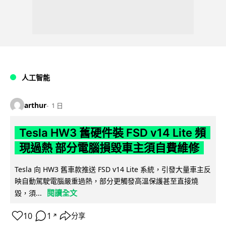
人工智能
arthur
1 日
Tesla HW3 舊硬件裝 FSD v14 Lite 頻
現過熱 部分電腦損毀車主須自費維修
Tesla 向 HW3 舊車款推送 FSD v14 Lite 系統，引發大量車主反
映自動駕駛電腦嚴重過熱，部分更觸發高溫保護甚至直接燒
閱讀全文
毀，須...
10
1
分享
↗