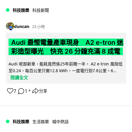
科技娛樂
科技新聞
duncan
23 小時
Audi 最慳電量產車現身 A2 e-tron 迷
彩造型曝光 快充 26 分鐘充滿 8 成電
Audi 呢部新車，能耗竟然係25年前嘅一半。 A2 e-tron 風阻低
至0.24，每百公里只需12.8 kWh，一度電行到7.8公里。6...
閱讀全文
7
1
分享
↗
科技娛樂
生活娛樂
城中熱話