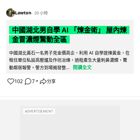
Lawton
20 小時
中國湖北男自學 AI 「煉金術」 屋內煉
金冒濃煙驚動全區
中國湖北黃石一名男子見金價高企，利用 AI 自學提煉黃金，在
租住單位私設高壓爐及作坊冶煉，過程產生大量刺鼻濃煙，驚
閱讀全文
動鄰居報警。警方到場揭發整...
102
7
分享
↗
ADVERTISEMENT