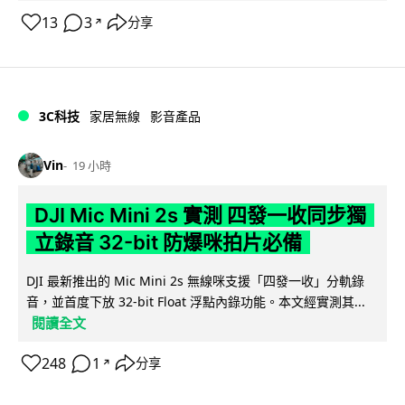
13
3
分享
↗
3C科技
家居無線
影音產品
Vin
19 小時
DJI Mic Mini 2s 實測 四發一收同步獨
立錄音 32-bit 防爆咪拍片必備
DJI 最新推出的 Mic Mini 2s 無線咪支援「四發一收」分軌錄
音，並首度下放 32-bit Float 浮點內錄功能。本文經實測其...
閱讀全文
248
1
分享
↗