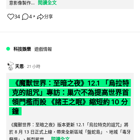
閱讀全文
意影像製作...
34
4
分享
↗
科技娛樂
遊戲情報
天恩
21 小時
《魔獸世界：至暗之夜》12.1 「烏拉特
克的詛咒」專訪：巢穴不為提高世界首
領門檻而設 《諸王之眠》縮短約 10 分
鐘
《魔獸世界：至暗之夜》版本更新 12.1「烏拉特克的詛咒」將
於 8 月 13 日正式上線，帶來全新區域「盤蛇島」、地城「毒牙
閱讀全文
祭壇」、新型態世...