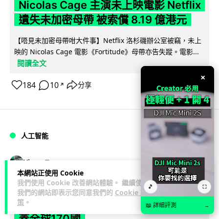
Nicolas Cage 主演未上映電影 Netflix
遺失未加密母帶 被索償 8.19 億港元
【唔見未加密母帶咁大件事】Netflix 洛杉磯辦公室被竊，未上
映的 Nicolas Cage 電影《Fortitude》母帶亦告失蹤。電影...
閱讀全文
×
184
10
分享
↗
人工智能
Vin
1 日
本網站正使用 Cookie
我們使用 Cookie 改善網站體驗。 繼續使用
🎵
Elon Musk: SpaceX 將挑戰萬億年收
⛶
我們的網站即表示您同意我們的
Cookie 政
入 目標明年數據中心上太空 Starlink 覆
策
。
📖 詳細評測
→
蓋全球170國