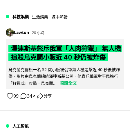
科技娛樂
生活娛樂
城中熱話
Lawton
20 小時
澤連斯基怒斥俄軍「人肉狩獵」 無人機
追殺烏克蘭小販近 40 秒仍被炸傷
烏克蘭克爾松一名 52 歲小販被俄軍無人機追擊近 40 秒後被炸
傷，影片由烏克蘭總統澤連斯基公開。他直斥俄軍對平民進行
閱讀全文
「狩獵式」攻擊，烏克蘭...
99
34
分享
↗
人工智能