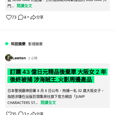
閱讀全文
門...
73
4
分享
↗
科技娛樂
影視娛樂
Lawton
2 小時
訂購 43 億日元精品後棄單 大阪女 2 年
後終被捕 涉海賊王,火影周邊產品
日本警視廳神田署 8 月 6 日公布，拘捕一名 32 歲大阪女子，
指她涉嫌在出版巨頭集英社旗下官方網店「JUMP
閱讀全文
CHARACTERS ST...
35
3
分享
↗