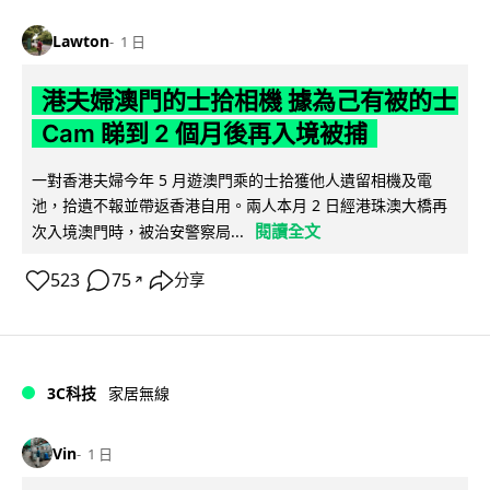
Lawton
1 日
港夫婦澳門的士拾相機 據為己有被的士
Cam 睇到 2 個月後再入境被捕
一對香港夫婦今年 5 月遊澳門乘的士拾獲他人遺留相機及電
池，拾遺不報並帶返香港自用。兩人本月 2 日經港珠澳大橋再
閱讀全文
次入境澳門時，被治安警察局...
523
75
分享
↗
3C科技
家居無線
Vin
1 日