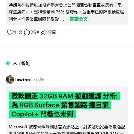
特朗普在拉斯維加斯造勢大會上公開嘲諷電動車車主患有「里
程焦慮病」，聲稱電量剩 75% 便發作，並重申已廢除電動車強
閱讀全文
制令。惟專業車媒隨即反駁，...
118
25
分享
↗
人工智能
Lawton
2 小時
微軟刪走 32GB RAM 遊戲建議 分析:
為 8GB Surface 銷售鋪路 連自家
Copilot+ 門檻也未到
Microsoft 被發現靜靜刪除官方網站上，對遊戲玩家要為電腦配
置 32GB RAM 的建議。分析指微軟同時新推出的 8GB RAM 入