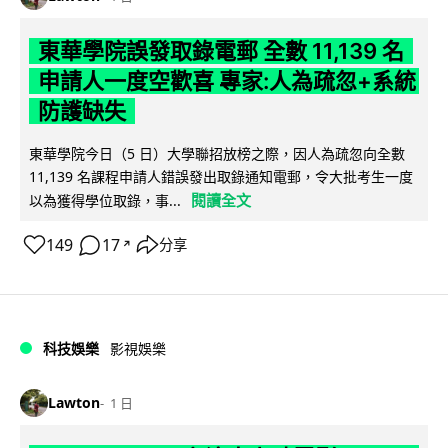
東華學院誤發取錄電郵 全數 11,139 名
申請人一度空歡喜 專家:人為疏忽+系統
防護缺失
東華學院今日（5 日）大學聯招放榜之際，因人為疏忽向全數
11,139 名課程申請人錯誤發出取錄通知電郵，令大批考生一度
閱讀全文
以為獲得學位取錄，事...
149
17
分享
↗
科技娛樂
影視娛樂
Lawton
1 日