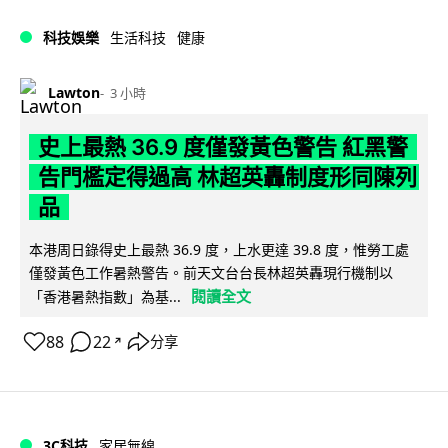
科技娛樂
生活科技
健康
Lawton
3 小時
史上最熱 36.9 度僅發黃色警告 紅黑警
告門檻定得過高 林超英轟制度形同陳列
品
本港周日錄得史上最熱 36.9 度，上水更達 39.8 度，惟勞工處
僅發黃色工作暑熱警告。前天文台台長林超英轟現行機制以
閱讀全文
「香港暑熱指數」為基...
88
22
分享
↗
3C科技
家居無線