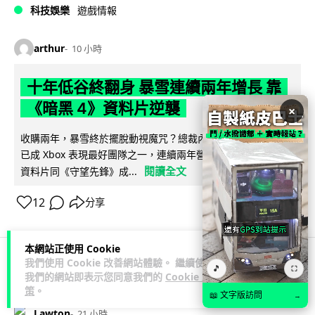
科技娛樂
遊戲情報
arthur
10 小時
十年低谷終翻身 暴雪連續兩年增長 靠
《暗黑 4》資料片逆襲
×
收購兩年，暴雪終於擺脫動視魔咒？總裁內部電郵流出：暴雪
已成 Xbox 表現最好團隊之一，連續兩年營收增長。《暗黑 4》
閱讀全文
資料片同《守望先鋒》成...
12
分享
本網站正使用 Cookie
我們使用 Cookie 改善網站體驗。 繼續使用
🎵
⛶
3C科技
手提電話
我們的網站即表示您同意我們的
Cookie 政
策
。
📖 文字版訪問
→
Lawton
21 小時