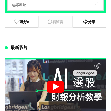
讚好
0
看留言
分享
最新影片