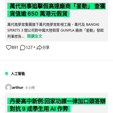
萬代刑事追擊假高達廠商「星動」 查獲
貨值逾 650 萬港元假貨
萬代南夢宮集團旗下萬代南夢宮影視工廠、萬代及 BANDAI
SPIRITS 3 間公司對中國大陸假冒 GUNPLA 廠商「星動」發起
閱讀全文
刑事控告...
891
127
分享
↗
人工智能
arthur
8 小時
丹麥高中新例:回家功課一律加口頭答辯
對抗 9 成學生用 AI 作弊