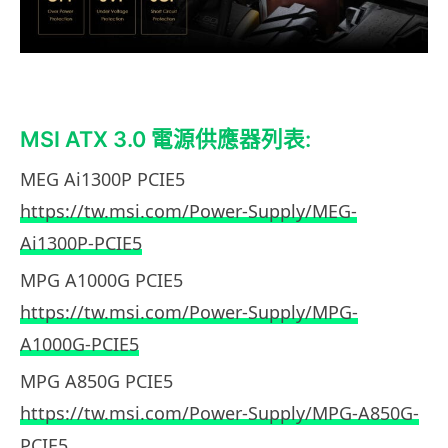
MSI ATX 3.0 電源供應器列表:
MEG Ai1300P PCIE5
https://tw.msi.com/Power-Supply/MEG-
Ai1300P-PCIE5
MPG A1000G PCIE5
https://tw.msi.com/Power-Supply/MPG-
A1000G-PCIE5
MPG A850G PCIE5
https://tw.msi.com/Power-Supply/MPG-A850G-
PCIE5