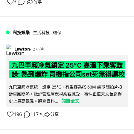
3
分享
科技娛樂
生活科技
環保
Lawton
2 小時
九巴車廂冷氣鎖定 25°C 高溫下乘客鼓
譟: 熱到爆炸 司機指公司set死無得調校
九巴車廂冷氣統一設定 25°C，有乘客乘搭 60M 線期間拍片投
訴車廂悶熱，批評管理層漠視乘客感受，事件正值天文台錄得
閱讀全文
史上最高氣溫。翻查資料...
196
117
分享
↗