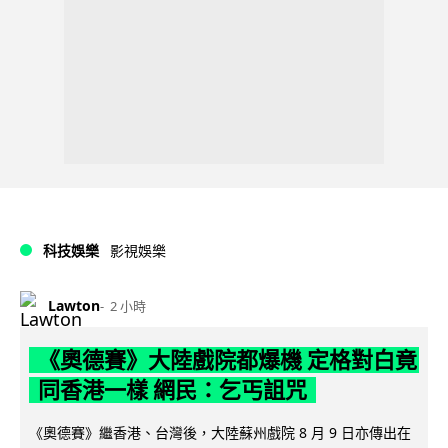
科技娛樂
影視娛樂
Lawton
2 小時
《奧德賽》大陸戲院都爆機 定格對白竟
同香港一樣 網民：乞丐詛咒
《奧德賽》繼香港、台灣後，大陸蘇州戲院 8 月 9 日亦傳出在