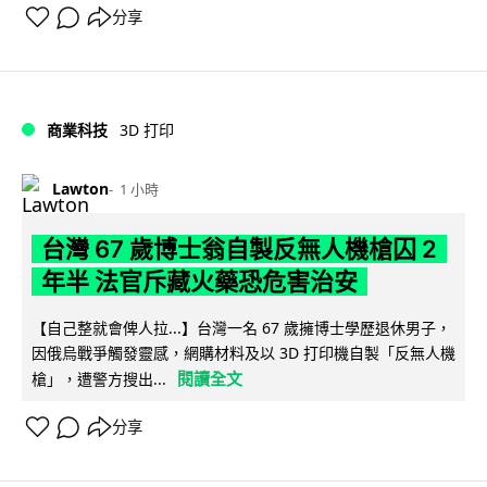
分享
商業科技
3D 打印
Lawton
1 小時
台灣 67 歲博士翁自製反無人機槍囚 2
年半 法官斥藏火藥恐危害治安
【自己整就會俾人拉...】台灣一名 67 歲擁博士學歷退休男子，
因俄烏戰爭觸發靈感，網購材料及以 3D 打印機自製「反無人機
閱讀全文
槍」，遭警方搜出...
分享