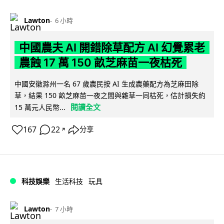
Lawton
6 小時
中國農夫 AI 開錯除草配方 AI 幻覺累老
農蝕 17 萬 150 畝芝麻苗一夜枯死
中國安徽滁州一名 67 歲農民按 AI 生成農藥配方為芝麻田除
草，結果 150 畝芝麻苗一夜之間與雜草一同枯死，估計損失約
閱讀全文
15 萬元人民幣...
167
22
分享
↗
科技娛樂
生活科技
玩具
Lawton
7 小時