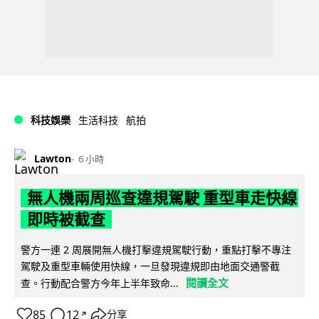
科技娛樂
生活科技
航拍
Lawton
6 小時
無人機兩周巡查違規駕駛 重型車走快線
即時被截查
警方一連 2 周展開無人機打擊違規駕駛行動，重點打擊不專注
駕駛及重型車輛使用快線，一旦發現違規即由地面交通警截
閱讀全文
查。行動配合警方今年上半年致命...
85
12
分享
↗