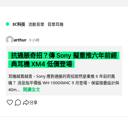
3C科技
流動音樂
音樂耳機
arthur
9 小時
抗通脹奇招？傳 Sony 擬重推六年前經
典耳機 XM4 低價登場
耳機越賣越貴，Sony 應對通脹的奇招居然是重推 6 年前的舊
機？ 消息指平價版 WH-1000XM4C 9 月登場，保留摺疊設計與
閱讀全文
40m...
分享