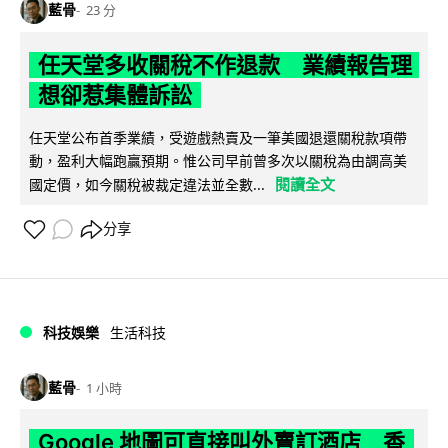
藍骨
23 分
任天堂多收關稅不作退款 業績報告理
想卻惹集體訴訟
任天堂公布首季業績，受遊戲熱賣及一筆美國退還關稅款項帶
動，盈利大幅跑贏預期。惟公司早前曾多次以關稅為由調高美
閱讀全文
國定價，如今關稅被裁定違法並全數...
分享
科技娛樂
生活科技
藍骨
1 小時
Google 地圖可直接叫外賣訂酒店 香