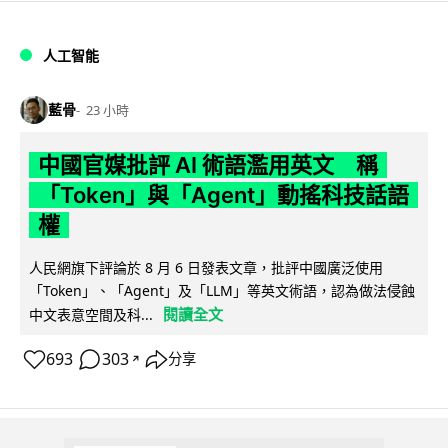
人工智能
藍骨
23 小時
中國官媒批評 AI 術語濫用英文 稱
「Token」與「Agent」動搖科技話語
權
人民網旗下評論於 8 月 6 日發表文章，批評中國廣泛使用
「Token」、「Agent」及「LLM」等英文術語，認為做法侵蝕
閱讀全文
中文表意空間及科...
693
303
分享
↗