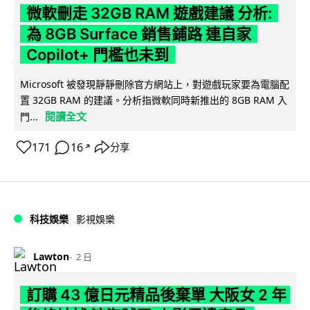
微軟刪走 32GB RAM 遊戲建議 分析:
為 8GB Surface 銷售鋪路 連自家
Copilot+ 門檻也未到
Microsoft 被發現靜靜刪除官方網站上，對遊戲玩家要為電腦配
置 32GB RAM 的建議。分析指微軟同時新推出的 8GB RAM 入
閱讀全文
門...
171
16
分享
↗
科技娛樂
影視娛樂
Lawton
2 日
訂購 43 億日元精品後棄單 大阪女 2 年