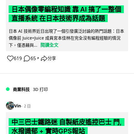
日本偶像零編程知識 靠 AI 搞了一整個
直播系統 在日本技術界成為話題
日本 AI 技術界近日出現了一個引發廣泛討論的熱門話題：日本
偶像前 Juice=Juice 成員宮本佳林在完全沒有編程經驗的情況
閱讀全文
下，僅憑藉與...
619
65
分享
↗
商業科技
3D 打印
Vin
2 日
中三巴士鐵路迷 自製紙皮遙控巴士 門,
水撥識郁 + 實時GPS報站