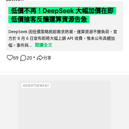
低價不再！DeepSeek 大幅加價在即
低價搶客反釀運算資源告急
DeepSeek 因低價策略掀起需求熱潮，運算資源不勝負荷，官
方於 8 月 6 日宣布即將大幅上調 API 收費，惟未公布具體加
閱讀全文
幅。事件與...
69
20
分享
↗
ADVERTISEMENT