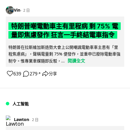
Vin
2 日
特朗普嘲電動車主有里程病 剩 75% 電
量即焦慮發作 狂言一手終結電車指令
特朗普在拉斯維加斯造勢大會上公開嘲諷電動車車主患有「里
程焦慮病」，聲稱電量剩 75% 便發作，並重申已廢除電動車強
閱讀全文
制令。惟專業車媒隨即反駁，...
639
279
分享
↗
人工智能
Lawton
2 日