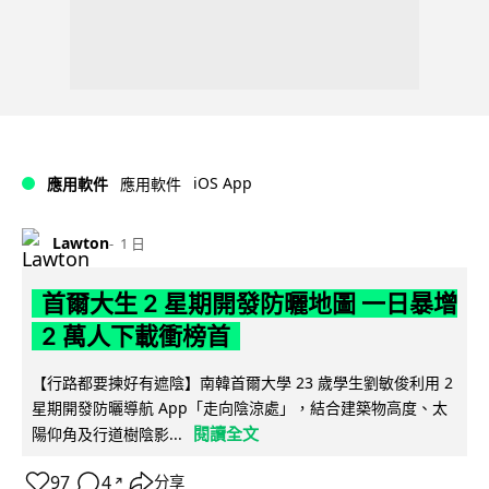
iOS App
應用軟件
應用軟件
Lawton
1 日
首爾大生 2 星期開發防曬地圖 一日暴增
2 萬人下載衝榜首
【行路都要揀好有遮陰】南韓首爾大學 23 歲學生劉敏俊利用 2
星期開發防曬導航 App「走向陰涼處」，結合建築物高度、太
閱讀全文
陽仰角及行道樹陰影...
97
4
分享
↗