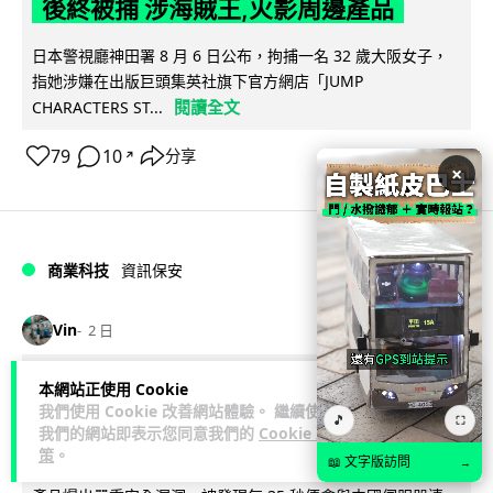
後終被捕 涉海賊王,火影周邊產品
日本警視廳神田署 8 月 6 日公布，拘捕一名 32 歲大阪女子，
指她涉嫌在出版巨頭集英社旗下官方網店「JUMP
閱讀全文
CHARACTERS ST...
79
10
分享
↗
×
商業科技
資訊保安
Vin
2 日
智博通路由器爆後門 官方緊急下架止血
本網站正使用 Cookie
我們使用 Cookie 改善網站體驗。 繼續使用
稱漏洞是功能在維修時使用
🎵
⛶
我們的網站即表示您同意我們的
Cookie 政
策
。
📖 文字版訪問
→
中國網通廠商智博通電子（Zbtlink Electronics）旗下的路由器