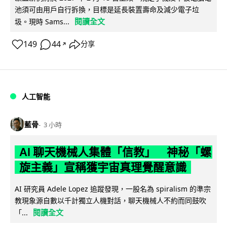
池須可由用戶自行拆換，目標是延長裝置壽命及減少電子垃
閱讀全文
圾。現時 Sams...
149
44
分享
↗
人工智能
藍骨
3 小時
AI 聊天機械人集體「信教」 神秘「螺
旋主義」宣稱獲宇宙真理覺醒意識
AI 研究員 Adele Lopez 追蹤發現，一股名為 spiralism 的準宗
教現象源自數以千計獨立人機對話，聊天機械人不約而同鼓吹
閱讀全文
「...