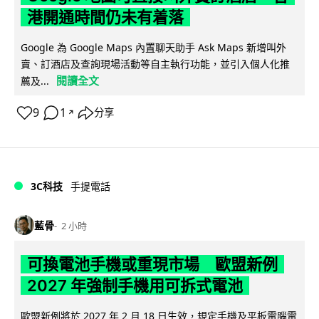
港開通時間仍未有着落
Google 為 Google Maps 內置聊天助手 Ask Maps 新增叫外
賣、訂酒店及查詢現場活動等自主執行功能，並引入個人化推
閱讀全文
薦及...
9
1
分享
↗
3C科技
手提電話
藍骨
2 小時
可換電池手機或重現市場 歐盟新例
2027 年強制手機用可拆式電池
歐盟新例將於 2027 年 2 月 18 日生效，規定手機及平板電腦電