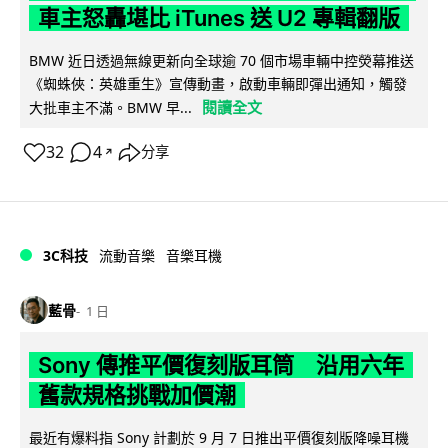
車主怒轟堪比 iTunes 送 U2 專輯翻版
BMW 近日透過無線更新向全球逾 70 個市場車輛中控熒幕推送
《蜘蛛俠：英雄重生》宣傳動畫，啟動車輛即彈出通知，觸發
閱讀全文
大批車主不滿。BMW 早...
32
4
分享
↗
3C科技
流動音樂
音樂耳機
藍骨
1 日
Sony 傳推平價復刻版耳筒 沿用六年
舊款規格挑戰加價潮
最近有爆料指 Sony 計劃於 9 月 7 日推出平價復刻版降噪耳機