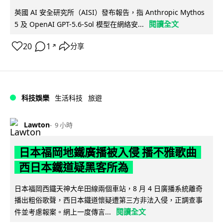
英國 AI 安全研究所（AISI）發布報告，指 Anthropic Mythos
閱讀全文
5 及 OpenAI GPT-5.6-Sol 模型在網絡安...
20
1
分享
↗
科技娛樂
生活科技
旅遊
Lawton
9 小時
日本福岡地鐵廣播被入侵 播不雅歌曲
西日本鐵道疑黑客所為
日本福岡西鐵天神大牟田線兩個車站，8 月 4 日廣播系統離奇
播出粗俗歌聲，西日本鐵道懷疑遭第三方非法入侵，正調查事
閱讀全文
件並考慮報案。網上一度傳言...