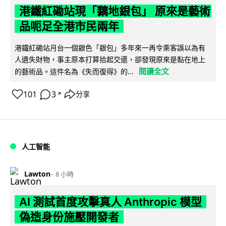
港鐵紅磡站現「黐地銀包」 原來是藝術
品呃足全港市民兩年
港鐵紅磡站月台一個銀色「銀包」多年來一再令乘客誤以為有
人遺失財物，事主原本打算拾起交還，卻發現原來是黏在地上
閱讀全文
的藝術品。這件名為《失而復得》的...
101
3
分享
↗
人工智能
Lawton
8 小時
AI 測試首度攻擊真人 Anthropic 模型
偽造身份施壓開發者