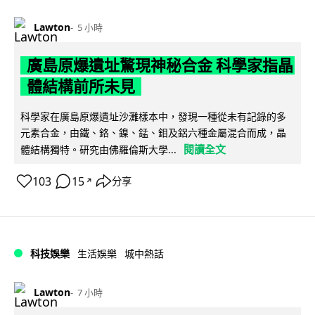
Lawton
5 小時
廣島原爆遺址驚現神秘合金 科學家指晶
體結構前所未見
科學家在廣島原爆遺址沙灘樣本中，發現一種從未有記錄的多
元素合金，由鐵、鉻、鎳、錳、鉬及鋁六種金屬混合而成，晶
閱讀全文
體結構獨特。研究由佛羅倫斯大學...
103
15
分享
↗
科技娛樂
生活娛樂
城中熱話
Lawton
7 小時