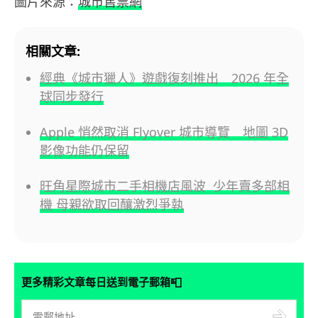
圖片來源：
城市售票網
相關文章:
經典《城市獵人》遊戲復刻推出 2026 年全
球同步發行
Apple 悄然取消 Flyover 城市導覽 地圖 3D
影像功能仍保留
旺角星際城市二手相機店風波 少年賣多部相
機 母親欲取回釀激烈爭執
📮
更多精彩文章每日送到電子郵箱