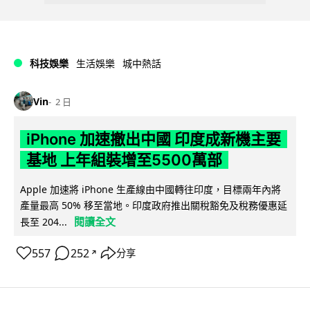
科技娛樂
生活娛樂
城中熱話
Vin
2 日
iPhone 加速撤出中國 印度成新機主要
基地 上年組裝增至5500萬部
Apple 加速將 iPhone 生產線由中國轉往印度，目標兩年內將
產量最高 50% 移至當地。印度政府推出關稅豁免及稅務優惠延
閱讀全文
長至 204...
557
252
分享
↗