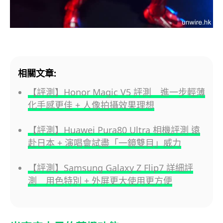
相關文章:
【評測】Honor Magic V5 評測 進一步輕薄
化手感更佳 + 人像拍攝效果理想
【評測】Huawei Pura80 Ultra 相機評測 遠
赴日本 + 演唱會試盡「一鏡雙目」威力
【評測】Samsung Galaxy Z Flip7 詳細評
測 用色特別 + 外屏更大使用更方便