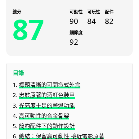
總分
可動性
可玩性
配件
87
90
84
82
細節度
92
目錄
標題清晰的可開掀式外盒
忠於原著的酒紅色裝甲
光亮度十足的著燈功能
高可動性的合金骨架
簡約配件下的動作設計
總結：保留高可動性 接近電影原著