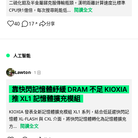
二硫化鉬及半金屬銻克服傳輸瓶頸，漢明距離計算速度比標準
閱讀全文
CPU快1億倍，每次搜尋耗能低...
40
17
分享
↗
人工智能
Lawton
1 日
靠快閃記憶體紓緩 DRAM 不足 KIOXIA
推 XL1 記憶體擴充模組
KIOXIA 發表全新記憶體擴充模組 XL1 系列，結合低延遲快閃記
憶體 XL-FLASH 與 CXL 介面，將快閃記憶體轉化為記憶體擴充
閱讀全文
方...