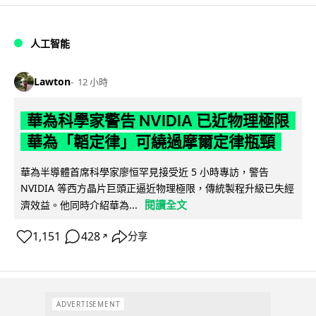
人工智能
Lawton
12 小時
華為科學家警告 NVIDIA 已近物理極限
華為「韜定律」可繞過摩爾定律瓶頸
華為半導體首席科學家廖恒罕見接受近 5 小時專訪，警告
NVIDIA 等西方晶片巨頭正逼近物理極限，傳統製程升級已失經
閱讀全文
濟效益。他同時介紹華為...
1,151
428
分享
↗
ADVERTISEMENT