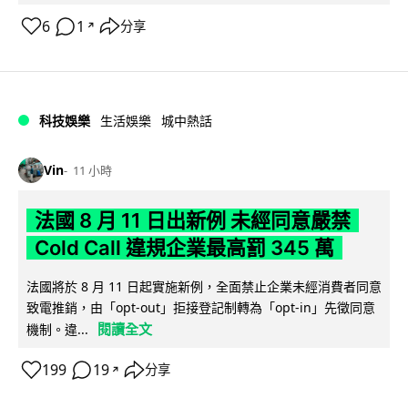
6
1
分享
↗
科技娛樂
生活娛樂
城中熱話
Vin
11 小時
法國 8 月 11 日出新例 未經同意嚴禁
Cold Call 違規企業最高罰 345 萬
法國將於 8 月 11 日起實施新例，全面禁止企業未經消費者同意
致電推銷，由「opt-out」拒接登記制轉為「opt-in」先徵同意
閱讀全文
機制。違...
199
19
分享
↗