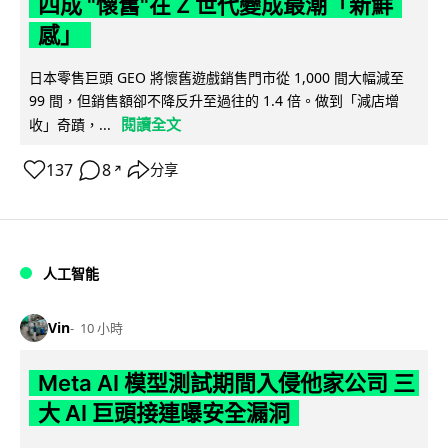
四成 "懷舊"在 Z 世代變成最潮「新鮮
感」
日本零售巨頭 GEO 將懷舊遊戲銷售門市從 1,000 間大幅減至
99 間，但銷售額卻不降反升至過往的 1.4 倍。做到「減店增
閱讀全文
收」奇蹟，...
137
8
分享
↗
人工智能
Vin
10 小時
Meta AI 模型測試期間入侵他家公司 三
大 AI 巨頭接連曝安全漏洞