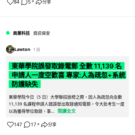
84
5
分享
↗
商業科技
資訊保安
Lawton
1 日
東華學院誤發取錄電郵 全數 11,139 名
申請人一度空歡喜 專家:人為疏忽+系統
防護缺失
東華學院今日（5 日）大學聯招放榜之際，因人為疏忽向全數
11,139 名課程申請人錯誤發出取錄通知電郵，令大批考生一度
閱讀全文
以為獲得學位取錄，事...
147
17
分享
↗