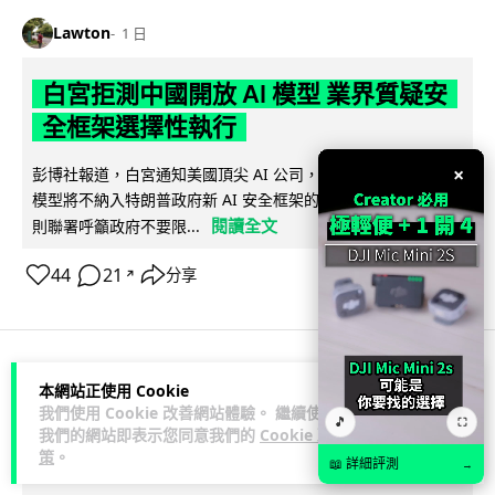
Lawton
1 日
白宮拒測中國開放 AI 模型 業界質疑安
全框架選擇性執行
×
彭博社報道，白宮通知美國頂尖 AI 公司，中國開發的開放權重
模型將不納入特朗普政府新 AI 安全框架的測試範圍。美國業界
閱讀全文
則聯署呼籲政府不要限...
44
21
分享
↗
人工智能
本網站正使用 Cookie
我們使用 Cookie 改善網站體驗。 繼續使用
🎵
⛶
我們的網站即表示您同意我們的
Cookie 政
Vin
1 日
策
。
📖 詳細評測
→