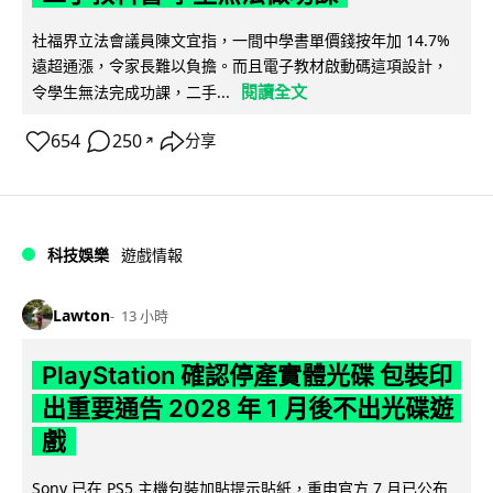
社福界立法會議員陳文宜指，一間中學書單價錢按年加 14.7%
遠超通漲，令家長難以負擔。而且電子教材啟動碼這項設計，
閱讀全文
令學生無法完成功課，二手...
654
250
分享
↗
科技娛樂
遊戲情報
Lawton
13 小時
PlayStation 確認停產實體光碟 包裝印
出重要通告 2028 年 1 月後不出光碟遊
戲
Sony 已在 PS5 主機包裝加貼提示貼紙，重申官方 7 月已公布