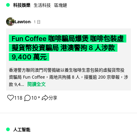
科技娛樂
生活科技
區塊鏈
Lawton
1 日
Fun Coffee 咖啡騙局爆煲 咖啡包裝虛
擬貨幣投資騙局 港澳警拘 8 人涉款
9,400 萬元
香港警方聯同澳門司警搗破以養生咖啡生意包裝的虛擬貨幣投
資騙局 Fun Coffee，兩地共拘捕 8 人，接獲逾 200 宗舉報，涉
閱讀全文
款 9,4...
118
10
分享
↗
人工智能