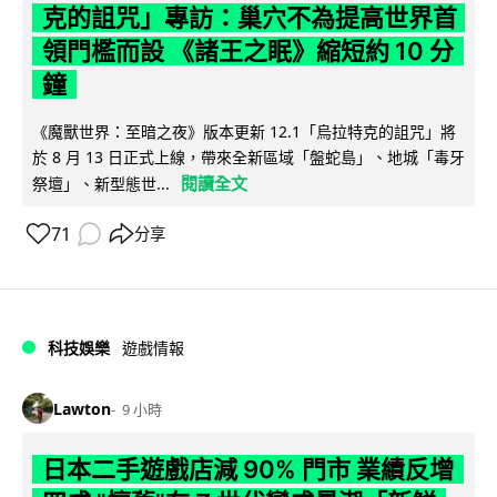
克的詛咒」專訪：巢穴不為提高世界首
領門檻而設 《諸王之眠》縮短約 10 分
鐘
《魔獸世界：至暗之夜》版本更新 12.1「烏拉特克的詛咒」將
於 8 月 13 日正式上線，帶來全新區域「盤蛇島」、地城「毒牙
閱讀全文
祭壇」、新型態世...
71
分享
科技娛樂
遊戲情報
Lawton
9 小時
日本二手遊戲店減 90% 門市 業績反增