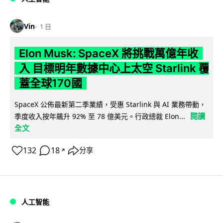
Vin
1 日
Elon Musk: SpaceX 將挑戰萬億年收
入 目標明年數據中心上太空 Starlink 覆
蓋全球170國
SpaceX 公佈最新第二季業績，受惠 Starlink 與 AI 業務帶動，
閱讀
季度收入按年飆升 92% 至 78 億美元。行政總裁 Elon...
全文
132
18
分享
↗
人工智能