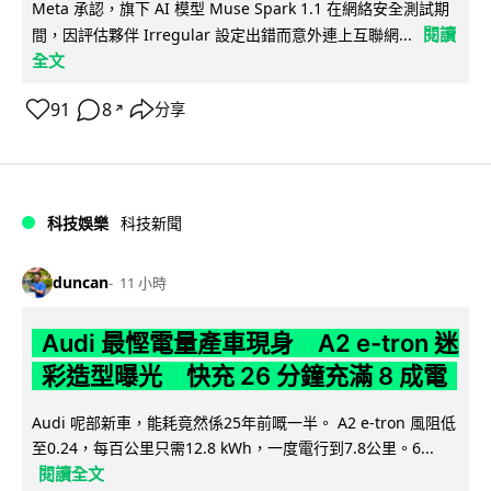
Meta 承認，旗下 AI 模型 Muse Spark 1.1 在網絡安全測試期
閱讀
間，因評估夥伴 Irregular 設定出錯而意外連上互聯網...
全文
91
8
分享
↗
科技娛樂
科技新聞
duncan
11 小時
Audi 最慳電量產車現身 A2 e-tron 迷
彩造型曝光 快充 26 分鐘充滿 8 成電
Audi 呢部新車，能耗竟然係25年前嘅一半。 A2 e-tron 風阻低
至0.24，每百公里只需12.8 kWh，一度電行到7.8公里。6...
閱讀全文