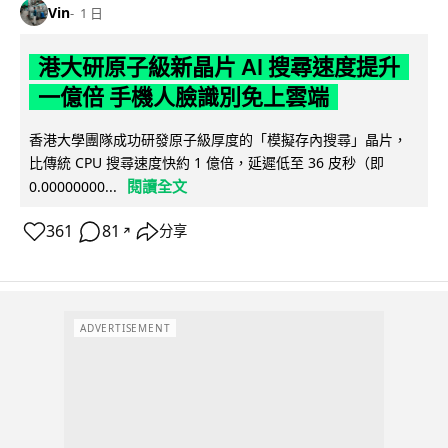
Vin
1 日
港大研原子級新晶片 AI 搜尋速度提升
一億倍 手機人臉識別免上雲端
香港大學團隊成功研發原子級厚度的「模擬存內搜尋」晶片，
比傳統 CPU 搜尋速度快約 1 億倍，延遲低至 36 皮秒（即
閱讀全文
0.00000000...
361
81
分享
↗
ADVERTISEMENT