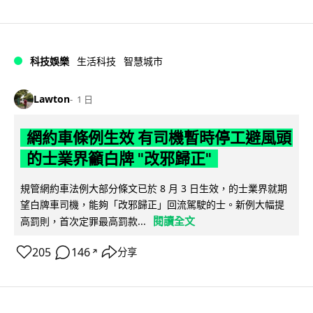
科技娛樂
生活科技
智慧城市
Lawton
1 日
網約車條例生效 有司機暫時停工避風頭
的士業界籲白牌 "改邪歸正"
規管網約車法例大部分條文已於 8 月 3 日生效，的士業界就期
望白牌車司機，能夠「改邪歸正」回流駕駛的士。新例大幅提
閱讀全文
高罰則，首次定罪最高罰款...
205
146
分享
↗