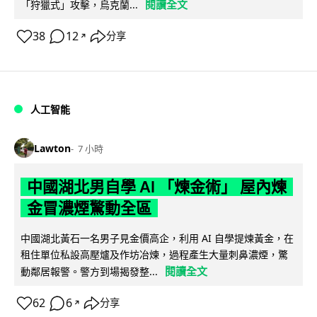
閱讀全文
「狩獵式」攻擊，烏克蘭...
38
12
分享
↗
人工智能
Lawton
7 小時
中國湖北男自學 AI 「煉金術」 屋內煉
金冒濃煙驚動全區
中國湖北黃石一名男子見金價高企，利用 AI 自學提煉黃金，在
租住單位私設高壓爐及作坊冶煉，過程產生大量刺鼻濃煙，驚
閱讀全文
動鄰居報警。警方到場揭發整...
62
6
分享
↗