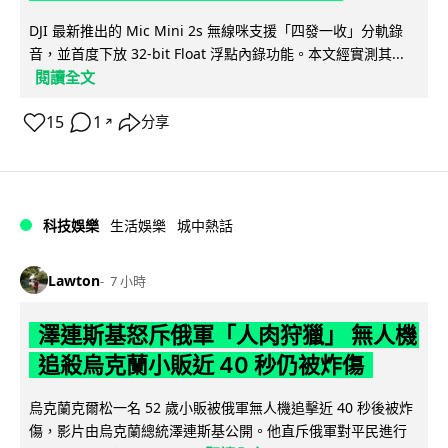
DJI 最新推出的 Mic Mini 2s 無線咪支援「四發一收」分軌錄
音，並首度下放 32-bit Float 浮點內錄功能。本文經實測其...
閱讀全文
15
1
分享
↗
科技娛樂
生活娛樂
城中熱話
Lawton
7 小時
澤連斯基怒斥俄軍「人肉狩獵」 無人機
追殺烏克蘭小販近 40 秒仍被炸傷
烏克蘭克爾松一名 52 歲小販被俄軍無人機追擊近 40 秒後被炸
傷，影片由烏克蘭總統澤連斯基公開。他直斥俄軍對平民進行