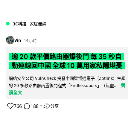
3C科技
家居無線
Vin
14 小時
逾 20 款平價路由器爆後門 每 35 秒自
動連線回中國 全球 10 萬用家私隱堪憂
網絡安全公司 VulnCheck 揭發中國智博通電子（Zbtlink）生產
閱
的 20 多款路由器內置後門程式「Endlessdoors」（無盡...
讀全文
766
188
分享
↗