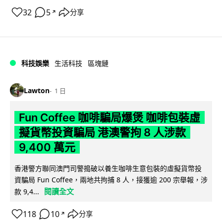
32
5
分享
↗
科技娛樂
生活科技
區塊鏈
Lawton
1 日
Fun Coffee 咖啡騙局爆煲 咖啡包裝虛
擬貨幣投資騙局 港澳警拘 8 人涉款
9,400 萬元
香港警方聯同澳門司警搗破以養生咖啡生意包裝的虛擬貨幣投
資騙局 Fun Coffee，兩地共拘捕 8 人，接獲逾 200 宗舉報，涉
閱讀全文
款 9,4...
118
10
分享
↗