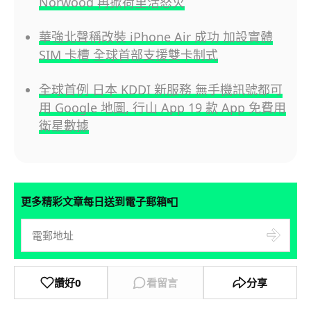
Norwood 再掀荷里活怒火
華強北聲稱改裝 iPhone Air 成功 加設實體
SIM 卡槽 全球首部支援雙卡制式
全球首例 日本 KDDI 新服務 無手機訊號都可
用 Google 地圖, 行山 App 19 款 App 免費用
衛星數據
📮
更多精彩文章每日送到電子郵箱
讚好
0
看留言
分享