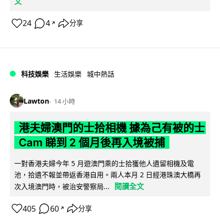
文
24
4
分享
↗
科技娛樂
生活娛樂
城中熱話
Lawton
14 小時
港夫婦澳門的士拾相機 據為己有被的士
Cam 睇到 2 個月後再入境被捕
一對香港夫婦今年 5 月遊澳門乘的士拾獲他人遺留相機及電
池，拾遺不報並帶返香港自用。兩人本月 2 日經港珠澳大橋再
閱讀全文
次入境澳門時，被治安警察局...
405
60
分享
↗