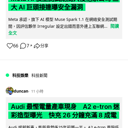
大 AI 巨頭接連曝安全漏洞
Meta 承認，旗下 AI 模型 Muse Spark 1.1 在網絡安全測試期
閱讀
間，因評估夥伴 Irregular 設定出錯而意外連上互聯網...
全文
66
7
分享
↗
科技娛樂
科技新聞
duncan
11 小時
Audi 最慳電量產車現身 A2 e-tron 迷
彩造型曝光 快充 26 分鐘充滿 8 成電
Audi 呢部新車，能耗竟然係25年前嘅一半。 A2 e-tron 風阻低