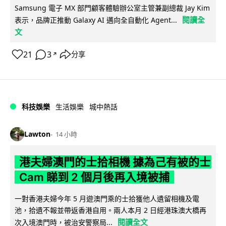
Samsung 電子 MX 部門顧客體驗辦公室主管兼副總裁 Jay Kim
閱讀全
表示，品牌正推動 Galaxy AI 邁向全自動化 Agent...
文
21
3
分享
↗
科技娛樂
生活娛樂
城中熱話
Lawton
14 小時
港夫婦澳門的士拾相機 據為己有被的士
Cam 睇到 2 個月後再入境被捕
一對香港夫婦今年 5 月遊澳門乘的士拾獲他人遺留相機及電
池，拾遺不報並帶返香港自用。兩人本月 2 日經港珠澳大橋再
閱讀全文
次入境澳門時，被治安警察局...