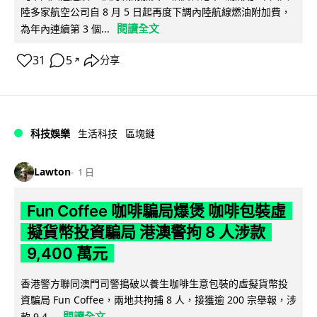
陸多家航空公司自 8 月 5 日起再度下調內陸航線燃油附加費，
閱讀全文
為年內連續第 3 個...
31
5
分享
↗
科技娛樂
生活科技
區塊鏈
Lawton
1 日
Fun Coffee 咖啡騙局爆煲 咖啡包裝虛
擬貨幣投資騙局 港澳警拘 8 人涉款
9,400 萬元
香港警方聯同澳門司警搗破以養生咖啡生意包裝的虛擬貨幣投
資騙局 Fun Coffee，兩地共拘捕 8 人，接獲逾 200 宗舉報，涉
閱讀全文
款 9,4...