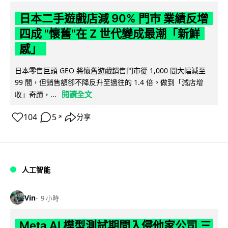
日本二手遊戲店減 90% 門市 業績反增
四成 "懷舊"在 Z 世代變成最潮「新鮮
感」
日本零售巨頭 GEO 將懷舊遊戲銷售門市從 1,000 間大幅減至
99 間，但銷售額卻不降反升至過往的 1.4 倍。做到「減店增
閱讀全文
收」奇蹟，...
104
5
分享
↗
人工智能
Vin
9 小時
Meta AI 模型測試期間入侵他家公司 三