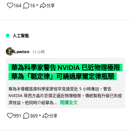
164
16
分享
↗
人工智能
Lawton
12 小時
華為科學家警告 NVIDIA 已近物理極限
華為「韜定律」可繞過摩爾定律瓶頸
華為半導體首席科學家廖恒罕見接受近 5 小時專訪，警告
NVIDIA 等西方晶片巨頭正逼近物理極限，傳統製程升級已失經
閱讀全文
濟效益。他同時介紹華為...
991
369
分享
↗