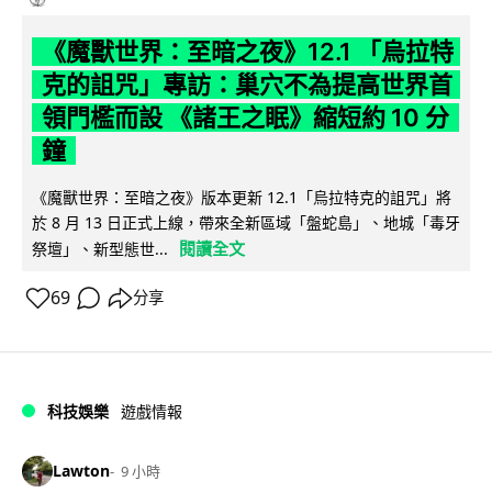
《魔獸世界：至暗之夜》12.1 「烏拉特
克的詛咒」專訪：巢穴不為提高世界首
領門檻而設 《諸王之眠》縮短約 10 分
鐘
《魔獸世界：至暗之夜》版本更新 12.1「烏拉特克的詛咒」將
於 8 月 13 日正式上線，帶來全新區域「盤蛇島」、地城「毒牙
閱讀全文
祭壇」、新型態世...
69
分享
科技娛樂
遊戲情報
Lawton
9 小時