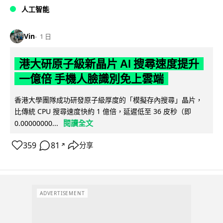
人工智能
Vin
1 日
港大研原子級新晶片 AI 搜尋速度提升
一億倍 手機人臉識別免上雲端
香港大學團隊成功研發原子級厚度的「模擬存內搜尋」晶片，
比傳統 CPU 搜尋速度快約 1 億倍，延遲低至 36 皮秒（即
閱讀全文
0.00000000...
359
81
分享
↗
ADVERTISEMENT