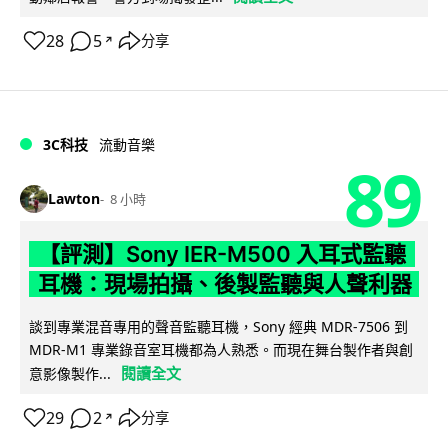
28
5
分享
↗
3C科技
流動音樂
89
Lawton
8 小時
【評測】Sony IER-M500 入耳式監聽
耳機：現場拍攝、後製監聽與人聲利器
談到專業混音專用的聲音監聽耳機，Sony 經典 MDR-7506 到
MDR-M1 專業錄音室耳機都為人熟悉。而現在舞台製作者與創
閱讀全文
意影像製作...
29
2
分享
↗