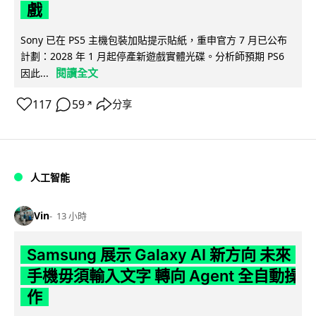
戲
Sony 已在 PS5 主機包裝加貼提示貼紙，重申官方 7 月已公布
計劃：2028 年 1 月起停產新遊戲實體光碟。分析師預期 PS6
閱讀全文
因此...
117
59
分享
↗
人工智能
Vin
13 小時
Samsung 展示 Galaxy AI 新方向 未來
手機毋須輸入文字 轉向 Agent 全自動操
作