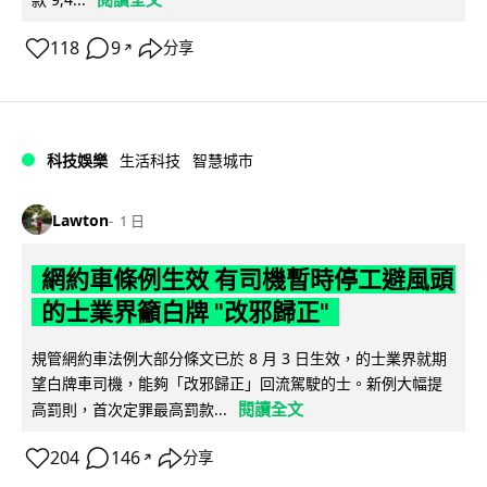
118
9
分享
↗
科技娛樂
生活科技
智慧城市
Lawton
1 日
網約車條例生效 有司機暫時停工避風頭
的士業界籲白牌 "改邪歸正"
規管網約車法例大部分條文已於 8 月 3 日生效，的士業界就期
望白牌車司機，能夠「改邪歸正」回流駕駛的士。新例大幅提
閱讀全文
高罰則，首次定罪最高罰款...
204
146
分享
↗