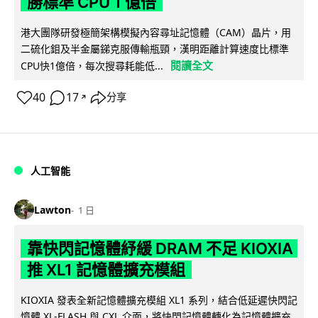
勝標準 CPU 1 億倍
港大團隊研發極簡架構模擬內容尋址記憶體（CAM）晶片，用
二硫化鉬及半金屬銻克服傳輸瓶頸，漢明距離計算速度比標準
閱讀全文
CPU快1億倍，每次搜尋耗能低...
40
17
分享
↗
人工智能
Lawton
1 日
靠快閃記憶體紓緩 DRAM 不足 KIOXIA
推 XL1 記憶體擴充模組
KIOXIA 發表全新記憶體擴充模組 XL1 系列，結合低延遲快閃記
憶體 XL-FLASH 與 CXL 介面，將快閃記憶體轉化為記憶體擴充