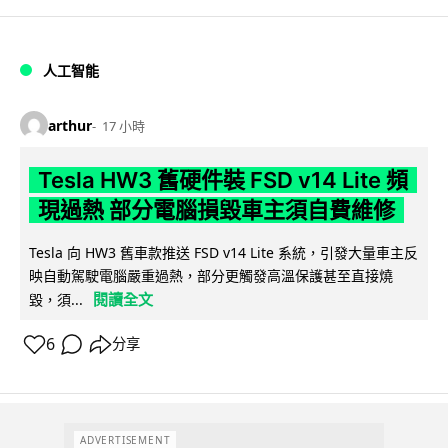
人工智能
arthur
17 小時
Tesla HW3 舊硬件裝 FSD v14 Lite 頻
現過熱 部分電腦損毀車主須自費維修
Tesla 向 HW3 舊車款推送 FSD v14 Lite 系統，引發大量車主反
映自動駕駛電腦嚴重過熱，部分更觸發高溫保護甚至直接燒
閱讀全文
毀，須...
6
分享
ADVERTISEMENT