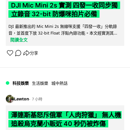
DJI Mic Mini 2s 實測 四發一收同步獨
立錄音 32-bit 防爆咪拍片必備
DJI 最新推出的 Mic Mini 2s 無線咪支援「四發一收」分軌錄
音，並首度下放 32-bit Float 浮點內錄功能。本文經實測其...
閱讀全文
分享
科技娛樂
生活娛樂
城中熱話
Lawton
7 小時
澤連斯基怒斥俄軍「人肉狩獵」 無人機
追殺烏克蘭小販近 40 秒仍被炸傷