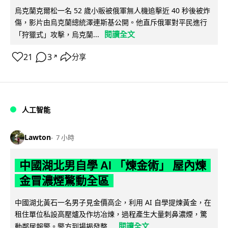
烏克蘭克爾松一名 52 歲小販被俄軍無人機追擊近 40 秒後被炸
傷，影片由烏克蘭總統澤連斯基公開。他直斥俄軍對平民進行
閱讀全文
「狩獵式」攻擊，烏克蘭...
21
3
分享
↗
人工智能
Lawton
7 小時
中國湖北男自學 AI 「煉金術」 屋內煉
金冒濃煙驚動全區
中國湖北黃石一名男子見金價高企，利用 AI 自學提煉黃金，在
租住單位私設高壓爐及作坊冶煉，過程產生大量刺鼻濃煙，驚
閱讀全文
動鄰居報警。警方到場揭發整...