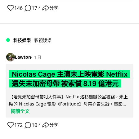
146
17
分享
↗
科技娛樂
影視娛樂
Lawton
1 日
Nicolas Cage 主演未上映電影 Netflix
遺失未加密母帶 被索償 8.19 億港元
【唔見未加密母帶咁大件事】Netflix 洛杉磯辦公室被竊，未上
映的 Nicolas Cage 電影《Fortitude》母帶亦告失蹤。電影...
閱讀全文
172
10
分享
↗