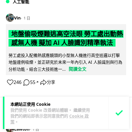
人工智能
Vin
1 日
地盤偷吸煙難逃高空法眼 勞工處出動熱
感無人機 擬加 AI 人臉識別精準執法
勞工處投入配備熱感應鏡頭的小型無人機進行高空巡邏以打擊
地盤違例吸煙，並正研究於未來一年內引入 AI 人臉識別與行為
閱讀全文
分析功能，結合三大技術進一...
246
55
分享
↗
本網站正使用 Cookie
我們使用 Cookie 改善網站體驗。 繼續使用
人工智能
我們的網站即表示您同意我們的
Cookie 政
策
。
Lawton
1 日