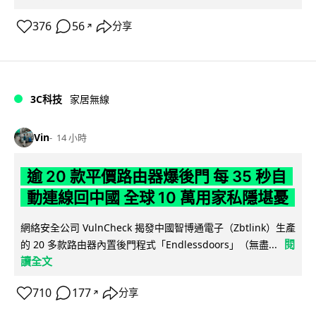
376
56
分享
↗
3C科技
家居無線
Vin
14 小時
逾 20 款平價路由器爆後門 每 35 秒自
動連線回中國 全球 10 萬用家私隱堪憂
網絡安全公司 VulnCheck 揭發中國智博通電子（Zbtlink）生產
閱
的 20 多款路由器內置後門程式「Endlessdoors」（無盡...
讀全文
710
177
分享
↗