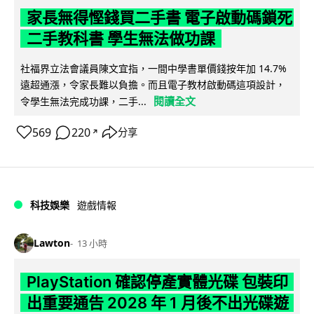
家長無得慳錢買二手書 電子啟動碼鎖死
二手教科書 學生無法做功課
社福界立法會議員陳文宜指，一間中學書單價錢按年加 14.7%
遠超通漲，令家長難以負擔。而且電子教材啟動碼這項設計，
閱讀全文
令學生無法完成功課，二手...
569
220
分享
↗
科技娛樂
遊戲情報
Lawton
13 小時
PlayStation 確認停產實體光碟 包裝印
出重要通告 2028 年 1 月後不出光碟遊