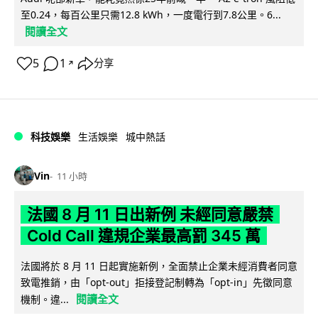
至0.24，每百公里只需12.8 kWh，一度電行到7.8公里。6...
閱讀全文
5
1
分享
↗
科技娛樂
生活娛樂
城中熱話
Vin
11 小時
法國 8 月 11 日出新例 未經同意嚴禁
Cold Call 違規企業最高罰 345 萬
法國將於 8 月 11 日起實施新例，全面禁止企業未經消費者同意
致電推銷，由「opt-out」拒接登記制轉為「opt-in」先徵同意
閱讀全文
機制。違...