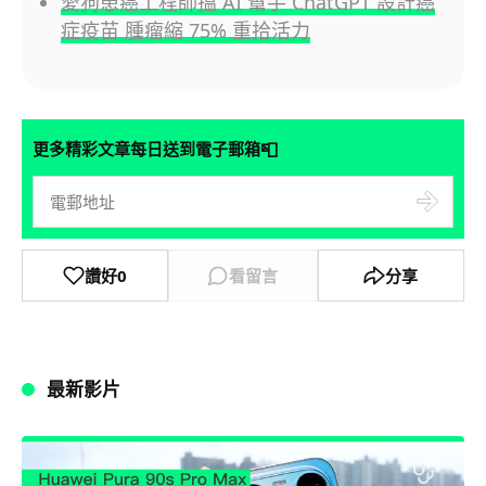
愛狗患癌工程師搵 AI 幫手 ChatGPT 設計癌
症疫苗 腫瘤縮 75% 重拾活力
📮
更多精彩文章每日送到電子郵箱
讚好
0
看留言
分享
最新影片