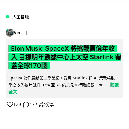
人工智能
Vin
1 日
Elon Musk: SpaceX 將挑戰萬億年收
入 目標明年數據中心上太空 Starlink 覆
蓋全球170國
SpaceX 公佈最新第二季業績，受惠 Starlink 與 AI 業務帶動，
閱讀
季度收入按年飆升 92% 至 78 億美元。行政總裁 Elon...
全文
129
17
分享
↗