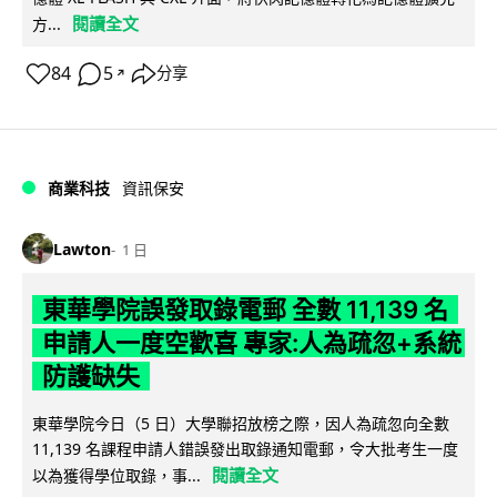
閱讀全文
方...
84
5
分享
↗
商業科技
資訊保安
Lawton
1 日
東華學院誤發取錄電郵 全數 11,139 名
申請人一度空歡喜 專家:人為疏忽+系統
防護缺失
東華學院今日（5 日）大學聯招放榜之際，因人為疏忽向全數
11,139 名課程申請人錯誤發出取錄通知電郵，令大批考生一度
閱讀全文
以為獲得學位取錄，事...