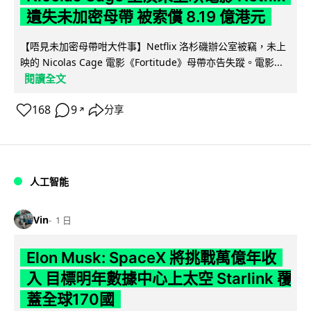
遺失未加密母帶 被索償 8.19 億港元
【唔見未加密母帶咁大件事】Netflix 洛杉磯辦公室被竊，未上
映的 Nicolas Cage 電影《Fortitude》母帶亦告失蹤。電影...
閱讀全文
168
9
分享
↗
人工智能
Vin
1 日
Elon Musk: SpaceX 將挑戰萬億年收
入 目標明年數據中心上太空 Starlink 覆
蓋全球170國