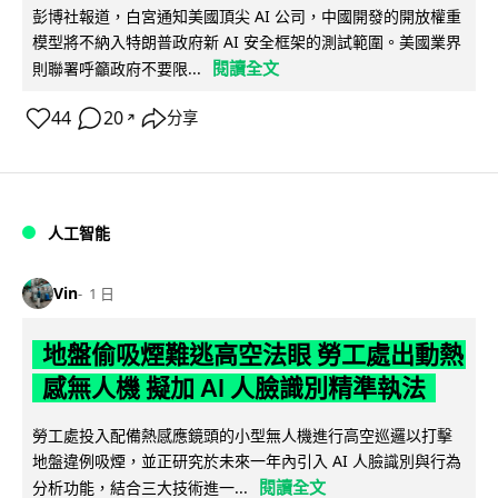
彭博社報道，白宮通知美國頂尖 AI 公司，中國開發的開放權重
模型將不納入特朗普政府新 AI 安全框架的測試範圍。美國業界
閱讀全文
則聯署呼籲政府不要限...
44
20
分享
↗
人工智能
Vin
1 日
地盤偷吸煙難逃高空法眼 勞工處出動熱
感無人機 擬加 AI 人臉識別精準執法
勞工處投入配備熱感應鏡頭的小型無人機進行高空巡邏以打擊
地盤違例吸煙，並正研究於未來一年內引入 AI 人臉識別與行為
閱讀全文
分析功能，結合三大技術進一...