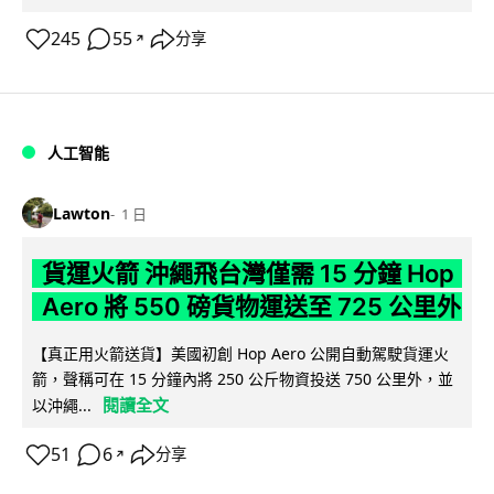
245
55
分享
↗
人工智能
Lawton
1 日
貨運火箭 沖繩飛台灣僅需 15 分鐘 Hop
Aero 將 550 磅貨物運送至 725 公里外
【真正用火箭送貨】美國初創 Hop Aero 公開自動駕駛貨運火
箭，聲稱可在 15 分鐘內將 250 公斤物資投送 750 公里外，並
閱讀全文
以沖繩...
51
6
分享
↗