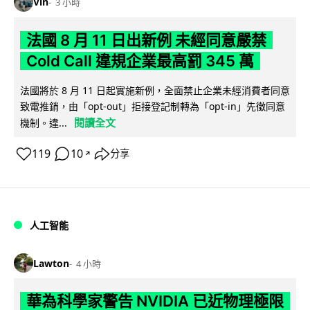
Vin
3 小時
法國 8 月 11 日出新例 未經同意嚴禁
Cold Call 違規企業最高罰 345 萬
法國將於 8 月 11 日起實施新例，全面禁止企業未經消費者同意
致電推銷，由「opt-out」拒接登記制轉為「opt-in」先徵同意
閱讀全文
機制。違...
119
10
分享
↗
人工智能
Lawton
4 小時
華為科學家警告 NVIDIA 已近物理極限