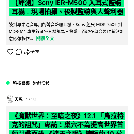
【評測】Sony IER-M500 入耳式監聽
耳機：現場拍攝、後製監聽與人聲利器
談到專業混音專用的聲音監聽耳機，Sony 經典 MDR-7506 到
MDR-M1 專業錄音室耳機都為人熟悉。而現在舞台製作者與創
閱讀全文
意影像製作...
分享
科技娛樂
遊戲情報
天恩
1 小時
《魔獸世界：至暗之夜》12.1 「烏拉特
克的詛咒」專訪：巢穴不為提高世界首
領門檻而設 《諸王之眠》縮短約 10 分