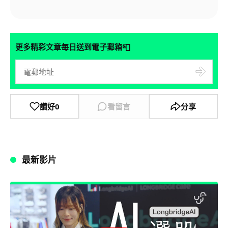
📮
更多精彩文章每日送到電子郵箱
讚好
0
看留言
分享
最新影片