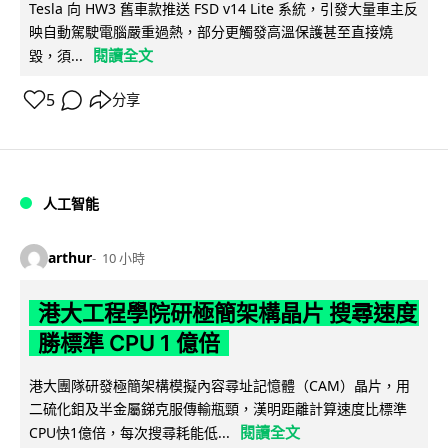
Tesla 向 HW3 舊車款推送 FSD v14 Lite 系統，引發大量車主反
映自動駕駛電腦嚴重過熱，部分更觸發高溫保護甚至直接燒
閱讀全文
毀，須...
5
分享
人工智能
arthur
10 小時
港大工程學院研極簡架構晶片 搜尋速度
勝標準 CPU 1 億倍
港大團隊研發極簡架構模擬內容尋址記憶體（CAM）晶片，用
二硫化鉬及半金屬銻克服傳輸瓶頸，漢明距離計算速度比標準
閱讀全文
CPU快1億倍，每次搜尋耗能低...