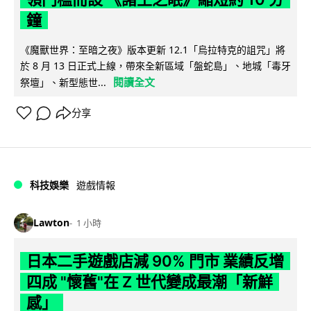
鐘
《魔獸世界：至暗之夜》版本更新 12.1「烏拉特克的詛咒」將
於 8 月 13 日正式上線，帶來全新區域「盤蛇島」、地城「毒牙
閱讀全文
祭壇」、新型態世...
分享
科技娛樂
遊戲情報
Lawton
1 小時
日本二手遊戲店減 90% 門市 業績反增
四成 "懷舊"在 Z 世代變成最潮「新鮮
感」