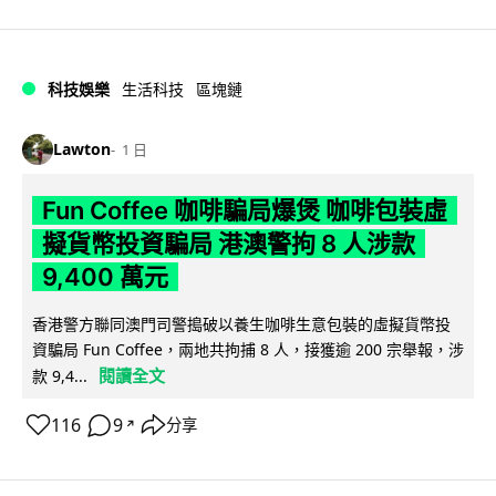
科技娛樂
生活科技
區塊鏈
Lawton
1 日
Fun Coffee 咖啡騙局爆煲 咖啡包裝虛
擬貨幣投資騙局 港澳警拘 8 人涉款
9,400 萬元
香港警方聯同澳門司警搗破以養生咖啡生意包裝的虛擬貨幣投
資騙局 Fun Coffee，兩地共拘捕 8 人，接獲逾 200 宗舉報，涉
閱讀全文
款 9,4...
116
9
分享
↗