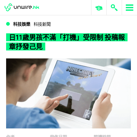
WWDC 2026
GenAI 與雲端科技專區
ERP 與商業 AI
日11歲男孩不滿「打機」受限制 投稿報章抒發己見
科技娛樂
科技新聞
日11歲男孩不滿「打機」受限制 投稿報
章抒發己見
作者
發佈日期
閱讀時間