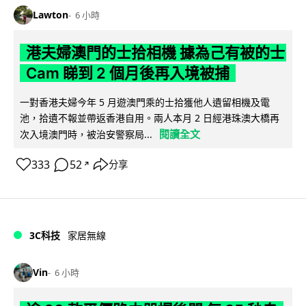
Lawton
6 小時
港夫婦澳門的士拾相機 據為己有被的士
Cam 睇到 2 個月後再入境被捕
一對香港夫婦今年 5 月遊澳門乘的士拾獲他人遺留相機及電
池，拾遺不報並帶返香港自用。兩人本月 2 日經港珠澳大橋再
閱讀全文
次入境澳門時，被治安警察局...
333
52
分享
↗
3C科技
家居無線
Vin
6 小時