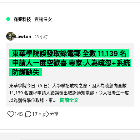
商業科技
資訊保安
Lawton
23 小時
東華學院誤發取錄電郵 全數 11,139 名
申請人一度空歡喜 專家:人為疏忽+系統
防護缺失
東華學院今日（5 日）大學聯招放榜之際，因人為疏忽向全數
11,139 名課程申請人錯誤發出取錄通知電郵，令大批考生一度
閱讀全文
以為獲得學位取錄，事...
145
17
分享
↗