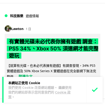
科技娛樂
遊戲情報
Lawton
1 日
有實體光碟未必代表你擁有遊戲 調查：
PS5 34%、Xbox 50% 須連網才能完整
遊玩
【就算有光碟，也未必代表擁有遊戲】有調查發現，34% PS5
實體遊戲及 50% Xbox Series X 實體遊戲在完全斷網下無法完
閱讀全文
整遊...
本網站正使用 Cookie
215
113
分享
↗
我們使用 Cookie 改善網站體驗。 繼續使用
我們的網站即表示您同意我們的
Cookie 政
策
。