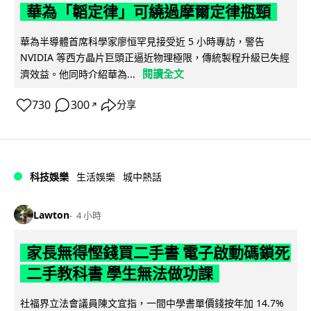
華為「韜定律」可繞過摩爾定律瓶頸
華為半導體首席科學家廖恒罕見接受近 5 小時專訪，警告
NVIDIA 等西方晶片巨頭正逼近物理極限，傳統製程升級已失經
閱讀全文
濟效益。他同時介紹華為...
730
300
分享
↗
科技娛樂
生活娛樂
城中熱話
Lawton
4 小時
家長無得慳錢買二手書 電子啟動碼鎖死
二手教科書 學生無法做功課
社福界立法會議員陳文宜指，一間中學書單價錢按年加 14.7%