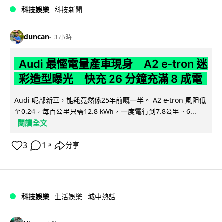
科技娛樂
科技新聞
duncan
3 小時
Audi 最慳電量產車現身 A2 e-tron 迷
彩造型曝光 快充 26 分鐘充滿 8 成電
Audi 呢部新車，能耗竟然係25年前嘅一半。 A2 e-tron 風阻低
至0.24，每百公里只需12.8 kWh，一度電行到7.8公里。6...
閱讀全文
3
1
分享
↗
科技娛樂
生活娛樂
城中熱話