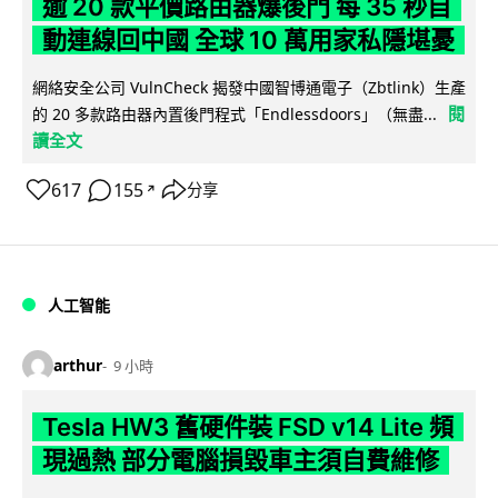
逾 20 款平價路由器爆後門 每 35 秒自
動連線回中國 全球 10 萬用家私隱堪憂
網絡安全公司 VulnCheck 揭發中國智博通電子（Zbtlink）生產
閱
的 20 多款路由器內置後門程式「Endlessdoors」（無盡...
讀全文
617
155
分享
↗
人工智能
arthur
9 小時
Tesla HW3 舊硬件裝 FSD v14 Lite 頻
現過熱 部分電腦損毀車主須自費維修