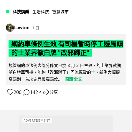
科技娛樂
生活科技
智慧城市
Lawton
1 日
網約車條例生效 有司機暫時停工避風頭
的士業界籲白牌 "改邪歸正"
規管網約車法例大部分條文已於 8 月 3 日生效，的士業界就期
望白牌車司機，能夠「改邪歸正」回流駕駛的士。新例大幅提
閱讀全文
高罰則，首次定罪最高罰款...
200
142
分享
↗
ADVERTISEMENT