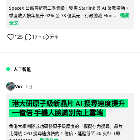
SpaceX 公佈最新第二季業績，受惠 Starlink 與 AI 業務帶動，
閱讀
季度收入按年飆升 92% 至 78 億美元。行政總裁 Elon...
全文
125
17
分享
↗
人工智能
Vin
1 日
港大研原子級新晶片 AI 搜尋速度提升
一億倍 手機人臉識別免上雲端
香港大學團隊成功研發原子級厚度的「模擬存內搜尋」晶片，
比傳統 CPU 搜尋速度快約 1 億倍，延遲低至 36 皮秒（即