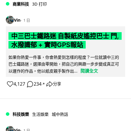
商業科技
3D 打印
Vin
1 日
中三巴士鐵路迷 自製紙皮遙控巴士 門,
水撥識郁 + 實時GPS報站
如果你熱愛一件事，你會熱愛到怎樣的程度？一位就讀中三的
巴士鐵路迷，選擇由零開始，把自己的興趣一步步變成真正可
閱讀全文
以運作的作品。他以紙皮親手製作出...
4,127
234
分享
↗
科技娛樂
生活娛樂
城中熱話
Vin
1 日