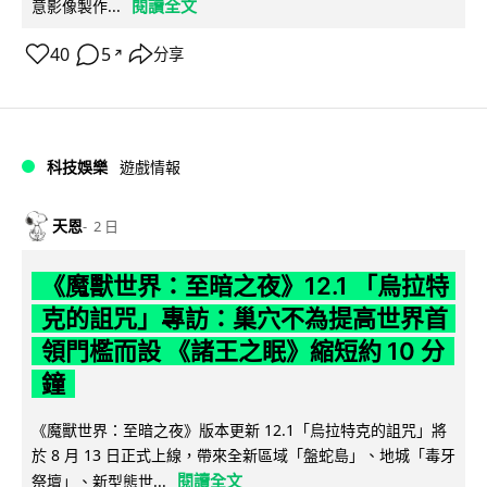
閱讀全文
意影像製作...
40
5
分享
↗
科技娛樂
遊戲情報
天恩
2 日
《魔獸世界：至暗之夜》12.1 「烏拉特
克的詛咒」專訪：巢穴不為提高世界首
領門檻而設 《諸王之眠》縮短約 10 分
鐘
《魔獸世界：至暗之夜》版本更新 12.1「烏拉特克的詛咒」將
於 8 月 13 日正式上線，帶來全新區域「盤蛇島」、地城「毒牙
閱讀全文
祭壇」、新型態世...