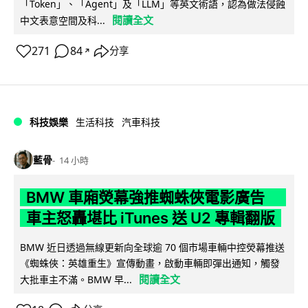
「Token」、「Agent」及「LLM」等英文術語，認為做法侵蝕
閱讀全文
中文表意空間及科...
271
84
分享
↗
科技娛樂
生活科技
汽車科技
藍骨
14 小時
BMW 車廂熒幕強推蜘蛛俠電影廣告
車主怒轟堪比 iTunes 送 U2 專輯翻版
BMW 近日透過無線更新向全球逾 70 個市場車輛中控熒幕推送
《蜘蛛俠：英雄重生》宣傳動畫，啟動車輛即彈出通知，觸發
閱讀全文
大批車主不滿。BMW 早...