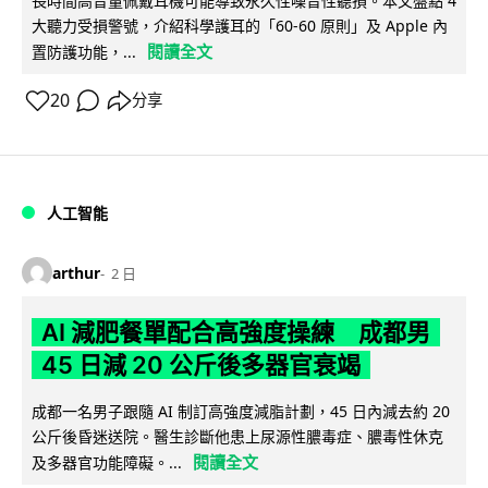
長時間高音量佩戴耳機可能導致永久性噪音性聽損。本文盤點 4
大聽力受損警號，介紹科學護耳的「60-60 原則」及 Apple 內
閱讀全文
置防護功能，...
20
分享
人工智能
arthur
2 日
AI 減肥餐單配合高強度操練 成都男
45 日減 20 公斤後多器官衰竭
成都一名男子跟隨 AI 制訂高強度減脂計劃，45 日內減去約 20
公斤後昏迷送院。醫生診斷他患上尿源性膿毒症、膿毒性休克
閱讀全文
及多器官功能障礙。...