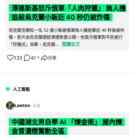
澤連斯基怒斥俄軍「人肉狩獵」 無人機
追殺烏克蘭小販近 40 秒仍被炸傷
烏克蘭克爾松一名 52 歲小販被俄軍無人機追擊近 40 秒後被炸
傷，影片由烏克蘭總統澤連斯基公開。他直斥俄軍對平民進行
閱讀全文
「狩獵式」攻擊，烏克蘭...
133
41
分享
↗
人工智能
Lawton
2 日
中國湖北男自學 AI 「煉金術」 屋內煉
金冒濃煙驚動全區