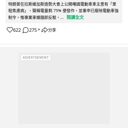
特朗普在拉斯維加斯造勢大會上公開嘲諷電動車車主患有「里
程焦慮病」，聲稱電量剩 75% 便發作，並重申已廢除電動車強
閱讀全文
制令。惟專業車媒隨即反駁，...
622
275
分享
↗
ADVERTISEMENT