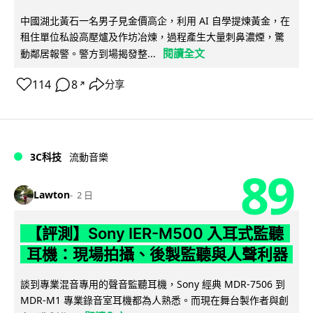
中國湖北黃石一名男子見金價高企，利用 AI 自學提煉黃金，在
租住單位私設高壓爐及作坊冶煉，過程產生大量刺鼻濃煙，驚
閱讀全文
動鄰居報警。警方到場揭發整...
114
8
分享
↗
3C科技
流動音樂
89
Lawton
2 日
【評測】Sony IER-M500 入耳式監聽
耳機：現場拍攝、後製監聽與人聲利器
談到專業混音專用的聲音監聽耳機，Sony 經典 MDR-7506 到
MDR-M1 專業錄音室耳機都為人熟悉。而現在舞台製作者與創