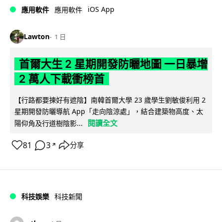
iOS App
應用軟件
應用軟件
Lawton
1 日
首爾大生 2 星期開發防曬地圖 一日暴增
2 萬人下載衝榜首
【行路都要揀好有遮陰】南韓首爾大學 23 歲學生劉敏俊利用 2
星期開發防曬導航 App「走向陰涼處」，結合建築物高度、太
閱讀全文
陽仰角及行道樹陰影...
81
3
分享
↗
科技娛樂
科技新聞