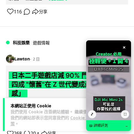
116
分享
科技娛樂
遊戲情報
×
Lawton
2 日
日本二手遊戲店減 90% 門市 業績反增
四成 "懷舊"在 Z 世代變成最潮「新鮮
感」
本網站正使用 Cookie
日本零售巨頭 GEO 將懷舊遊戲銷售門市從 1,000 間大幅減至
我們使用 Cookie 改善網站體驗。 繼續使用
99 間，但銷售額卻不降反升至過往的 1.4 倍。做到「減店增
🎵
⛶
我們的網站即表示您同意我們的
Cookie 政
閱讀全文
收」奇蹟，...
策
。
📖 詳細評測
→
268
20
分享
↗