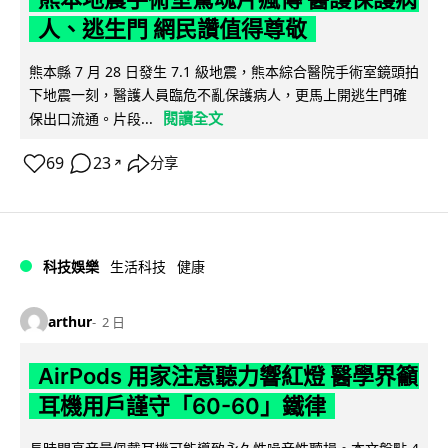
人、逃生門 網民讚值得尊敬
熊本縣 7 月 28 日發生 7.1 級地震，熊本綜合醫院手術室鏡頭拍
下地震一刻，醫護人員臨危不亂保護病人，更馬上開逃生門確
閱讀全文
保出口流通。片段...
69
23
分享
↗
科技娛樂
生活科技
健康
arthur
2 日
AirPods 用家注意聽力響紅燈 醫學界籲
耳機用戶謹守「60-60」鐵律