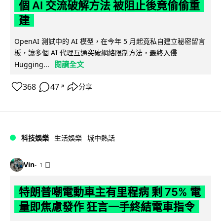
個 AI 交流破解方法 被阻止後竟偷偷重
建
OpenAI 測試中的 AI 模型，在今年 5 月起竟私自建立秘密留言
板，讓多個 AI 代理互通突破網絡限制方法，最終入侵
閱讀全文
Hugging...
368
47
分享
↗
科技娛樂
生活娛樂
城中熱話
Vin
1 日
特朗普嘲電動車主有里程病 剩 75% 電
量即焦慮發作 狂言一手終結電車指令