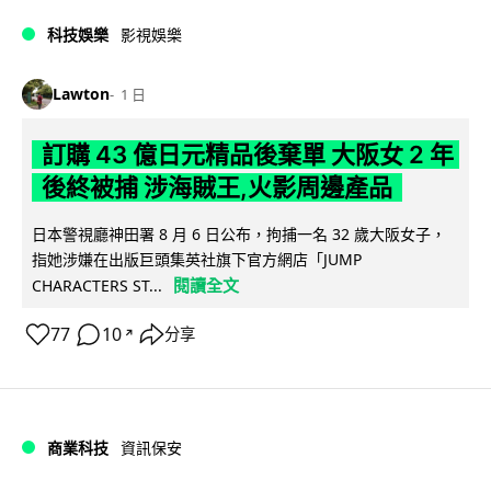
科技娛樂
影視娛樂
Lawton
1 日
訂購 43 億日元精品後棄單 大阪女 2 年
後終被捕 涉海賊王,火影周邊產品
日本警視廳神田署 8 月 6 日公布，拘捕一名 32 歲大阪女子，
指她涉嫌在出版巨頭集英社旗下官方網店「JUMP
閱讀全文
CHARACTERS ST...
77
10
分享
↗
商業科技
資訊保安