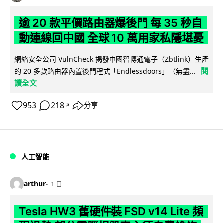
逾 20 款平價路由器爆後門 每 35 秒自
動連線回中國 全球 10 萬用家私隱堪憂
網絡安全公司 VulnCheck 揭發中國智博通電子（Zbtlink）生產
閱
的 20 多款路由器內置後門程式「Endlessdoors」（無盡...
讀全文
953
218
分享
↗
人工智能
arthur
1 日
Tesla HW3 舊硬件裝 FSD v14 Lite 頻