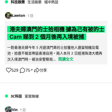
科技娛樂
生活娛樂
城中熱話
Lawton
1 日
港夫婦澳門的士拾相機 據為己有被的士
Cam 睇到 2 個月後再入境被捕
一對香港夫婦今年 5 月遊澳門乘的士拾獲他人遺留相機及電
池，拾遺不報並帶返香港自用。兩人本月 2 日經港珠澳大橋再
閱讀全文
次入境澳門時，被治安警察局...
529
75
分享
↗
3C科技
家居無線
Vin
1 日