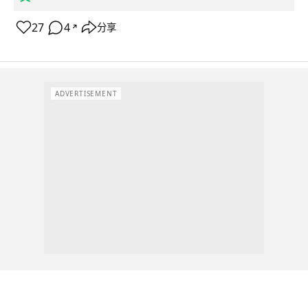
27
4
分享
↗
ADVERTISEMENT