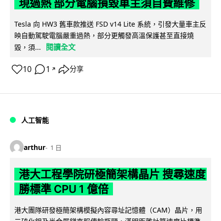
現過熱 部分電腦損毀車主須自費維修
Tesla 向 HW3 舊車款推送 FSD v14 Lite 系統，引發大量車主反
映自動駕駛電腦嚴重過熱，部分更觸發高溫保護甚至直接燒
閱讀全文
毀，須...
10
1
分享
↗
人工智能
arthur
1 日
港大工程學院研極簡架構晶片 搜尋速度
勝標準 CPU 1 億倍
港大團隊研發極簡架構模擬內容尋址記憶體（CAM）晶片，用