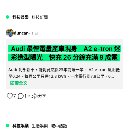
科技娛樂
科技新聞
duncan
1 日
Audi 最慳電量產車現身 A2 e-tron 迷
彩造型曝光 快充 26 分鐘充滿 8 成電
Audi 呢部新車，能耗竟然係25年前嘅一半。 A2 e-tron 風阻低
至0.24，每百公里只需12.8 kWh，一度電行到7.8公里。6...
閱讀全文
7
1
分享
↗
科技娛樂
生活娛樂
城中熱話