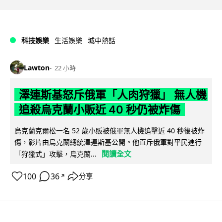
科技娛樂
生活娛樂
城中熱話
Lawton
22 小時
澤連斯基怒斥俄軍「人肉狩獵」 無人機
追殺烏克蘭小販近 40 秒仍被炸傷
烏克蘭克爾松一名 52 歲小販被俄軍無人機追擊近 40 秒後被炸
傷，影片由烏克蘭總統澤連斯基公開。他直斥俄軍對平民進行
閱讀全文
「狩獵式」攻擊，烏克蘭...
100
36
分享
↗