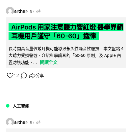
arthur
8 小時
AirPods 用家注意聽力響紅燈 醫學界籲
耳機用戶謹守「60-60」鐵律
長時間高音量佩戴耳機可能導致永久性噪音性聽損。本文盤點 4
大聽力受損警號，介紹科學護耳的「60-60 原則」及 Apple 內
閱讀全文
置防護功能，...
12
分享
人工智能
arthur
9 小時