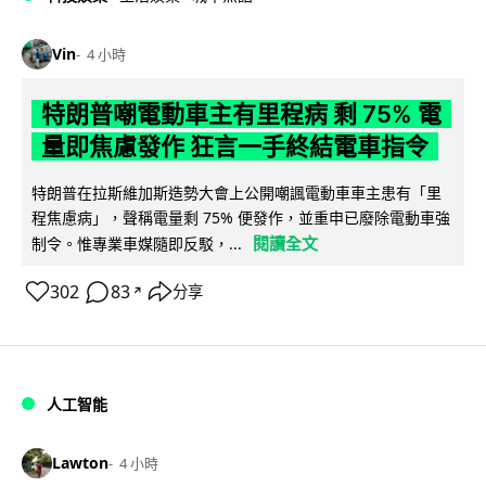
Vin
4 小時
特朗普嘲電動車主有里程病 剩 75% 電
量即焦慮發作 狂言一手終結電車指令
特朗普在拉斯維加斯造勢大會上公開嘲諷電動車車主患有「里
程焦慮病」，聲稱電量剩 75% 便發作，並重申已廢除電動車強
閱讀全文
制令。惟專業車媒隨即反駁，...
302
83
分享
↗
人工智能
Lawton
4 小時