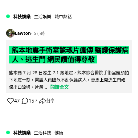
科技娛樂
生活娛樂
城中熱話
Lawton
5 小時
熊本地震手術室驚魂片瘋傳 醫護保護病
人、逃生門 網民讚值得尊敬
熊本縣 7 月 28 日發生 7.1 級地震，熊本綜合醫院手術室鏡頭拍
下地震一刻，醫護人員臨危不亂保護病人，更馬上開逃生門確
閱讀全文
保出口流通。片段...
47
15
分享
↗
科技娛樂
生活科技
健康