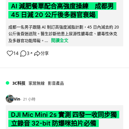
AI 減肥餐單配合高強度操練 成都男
45 日減 20 公斤後多器官衰竭
成都一名男子跟隨 AI 制訂高強度減脂計劃，45 日內減去約 20
公斤後昏迷送院。醫生診斷他患上尿源性膿毒症、膿毒性休克
閱讀全文
及多器官功能障礙。...
14
3
分享
↗
3C科技
家居無線
影音產品
Vin
21 小時
DJI Mic Mini 2s 實測 四發一收同步獨
立錄音 32-bit 防爆咪拍片必備