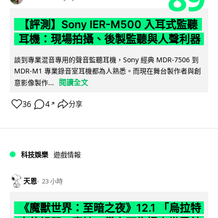
【評測】Sony IER-M500 入耳式監聽
耳機：現場拍攝、後製監聽與人聲利器
談到專業混音專用的聲音監聽耳機，Sony 經典 MDR-7506 到
MDR-M1 專業錄音室耳機都為人熟悉。而現在舞台製作者與創
閱讀全文
意影像製作...
36
4
分享
↗
科技娛樂
遊戲情報
天恩
23 小時
《魔獸世界：至暗之夜》12.1 「烏拉特