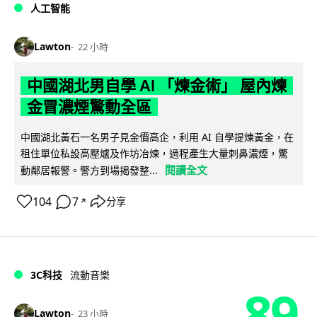
人工智能
Lawton
22 小時
中國湖北男自學 AI 「煉金術」 屋內煉
金冒濃煙驚動全區
中國湖北黃石一名男子見金價高企，利用 AI 自學提煉黃金，在
租住單位私設高壓爐及作坊冶煉，過程產生大量刺鼻濃煙，驚
閱讀全文
動鄰居報警。警方到場揭發整...
104
7
分享
↗
3C科技
流動音樂
89
Lawton
23 小時