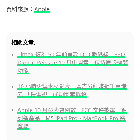
資料來源：
Apple
相關文章:
Timex 復刻 50 年前首款 LCD 數碼錶 SSQ
Digital Reissue 10 月中開售 保持原版極簡
功能
10 小時火燒木材影片 廣告分紅賺近千萬港
元 「慢電視」成功因素拆解
Apple 10 月發表會倒數 FCC 文件披露一系
列新產品 M5 iPad Pro、MacBook Pro 將
登場