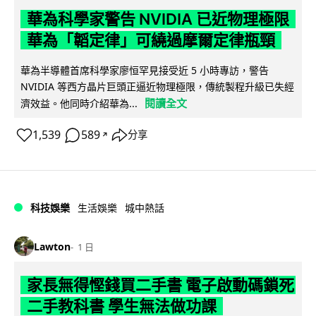
華為科學家警告 NVIDIA 已近物理極限
華為「韜定律」可繞過摩爾定律瓶頸
華為半導體首席科學家廖恒罕見接受近 5 小時專訪，警告
NVIDIA 等西方晶片巨頭正逼近物理極限，傳統製程升級已失經
閱讀全文
濟效益。他同時介紹華為...
1,539
589
分享
↗
科技娛樂
生活娛樂
城中熱話
Lawton
1 日
家長無得慳錢買二手書 電子啟動碼鎖死
二手教科書 學生無法做功課