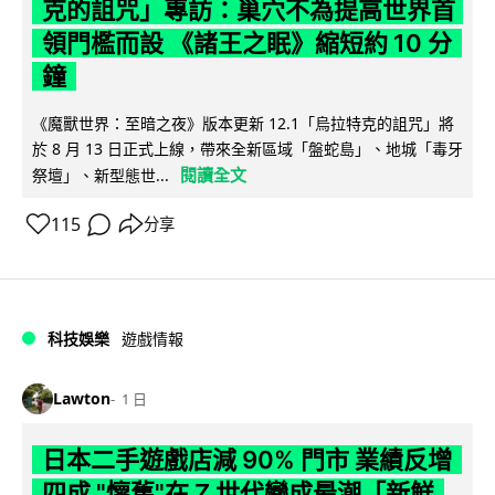
克的詛咒」專訪：巢穴不為提高世界首
領門檻而設 《諸王之眠》縮短約 10 分
鐘
《魔獸世界：至暗之夜》版本更新 12.1「烏拉特克的詛咒」將
於 8 月 13 日正式上線，帶來全新區域「盤蛇島」、地城「毒牙
閱讀全文
祭壇」、新型態世...
115
分享
科技娛樂
遊戲情報
Lawton
1 日
日本二手遊戲店減 90% 門市 業績反增
四成 "懷舊"在 Z 世代變成最潮「新鮮