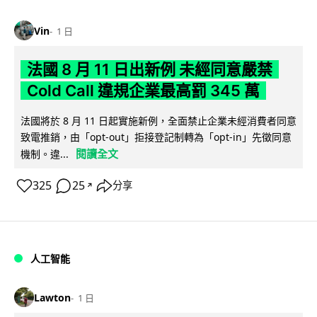
Vin
1 日
法國 8 月 11 日出新例 未經同意嚴禁
Cold Call 違規企業最高罰 345 萬
法國將於 8 月 11 日起實施新例，全面禁止企業未經消費者同意
致電推銷，由「opt-out」拒接登記制轉為「opt-in」先徵同意
閱讀全文
機制。違...
325
25
分享
↗
人工智能
Lawton
1 日