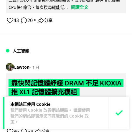
二硫化鉬及半金屬銻克服傳輸瓶頸，漢明距離計算速度比標準
閱讀全文
CPU快1億倍，每次搜尋耗能低...
43
20
分享
↗
人工智能
Lawton
1 日
靠快閃記憶體紓緩 DRAM 不足 KIOXIA
推 XL1 記憶體擴充模組
本網站正使用 Cookie
KIOXIA 發表全新記憶體擴充模組 XL1 系列，結合低延遲快閃記
我們使用 Cookie 改善網站體驗。 繼續使用
憶體 XL-FLASH 與 CXL 介面，將快閃記憶體轉化為記憶體擴充
我們的網站即表示您同意我們的
Cookie 政
閱讀全文
方...
策
。
86
5
分享
↗