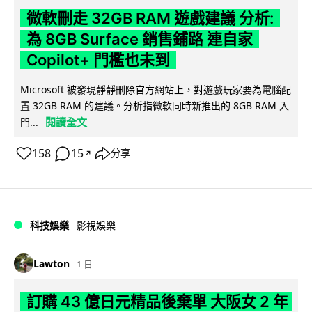
微軟刪走 32GB RAM 遊戲建議 分析:
為 8GB Surface 銷售鋪路 連自家
Copilot+ 門檻也未到
Microsoft 被發現靜靜刪除官方網站上，對遊戲玩家要為電腦配
置 32GB RAM 的建議。分析指微軟同時新推出的 8GB RAM 入
閱讀全文
門...
158
15
分享
↗
科技娛樂
影視娛樂
Lawton
1 日
訂購 43 億日元精品後棄單 大阪女 2 年