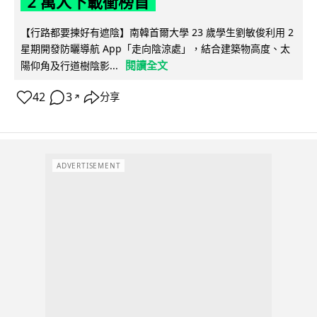
2 萬人下載衝榜首
【行路都要揀好有遮陰】南韓首爾大學 23 歲學生劉敏俊利用 2
星期開發防曬導航 App「走向陰涼處」，結合建築物高度、太
閱讀全文
陽仰角及行道樹陰影...
42
3
分享
↗
ADVERTISEMENT