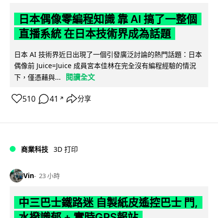
日本偶像零編程知識 靠 AI 搞了一整個
直播系統 在日本技術界成為話題
日本 AI 技術界近日出現了一個引發廣泛討論的熱門話題：日本
偶像前 Juice=Juice 成員宮本佳林在完全沒有編程經驗的情況
閱讀全文
下，僅憑藉與...
510
41
分享
↗
商業科技
3D 打印
Vin
23 小時
中三巴士鐵路迷 自製紙皮遙控巴士 門,
水撥識郁 + 實時GPS報站