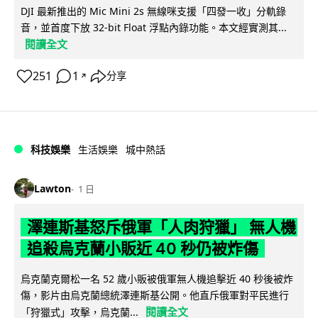
DJI 最新推出的 Mic Mini 2s 無線咪支援「四發一收」分軌錄
音，並首度下放 32-bit Float 浮點內錄功能。本文經實測其...
閱讀全文
251
1
分享
↗
科技娛樂
生活娛樂
城中熱話
Lawton
1 日
澤連斯基怒斥俄軍「人肉狩獵」 無人機
追殺烏克蘭小販近 40 秒仍被炸傷
烏克蘭克爾松一名 52 歲小販被俄軍無人機追擊近 40 秒後被炸
傷，影片由烏克蘭總統澤連斯基公開。他直斥俄軍對平民進行
閱讀全文
「狩獵式」攻擊，烏克蘭...