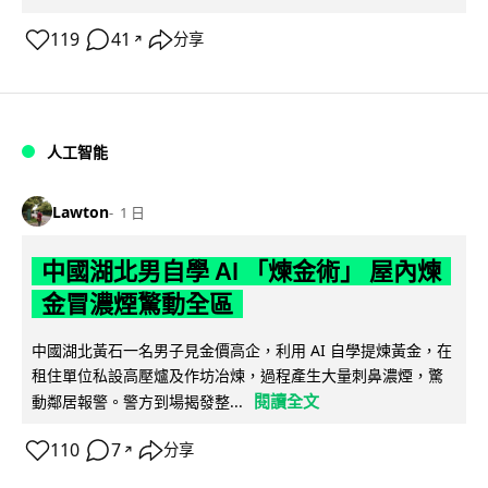
119
41
分享
↗
人工智能
Lawton
1 日
中國湖北男自學 AI 「煉金術」 屋內煉
金冒濃煙驚動全區
中國湖北黃石一名男子見金價高企，利用 AI 自學提煉黃金，在
租住單位私設高壓爐及作坊冶煉，過程產生大量刺鼻濃煙，驚
閱讀全文
動鄰居報警。警方到場揭發整...
110
7
分享
↗