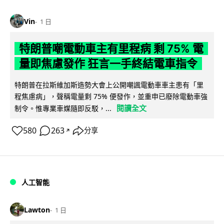
Vin
1 日
特朗普嘲電動車主有里程病 剩 75% 電
量即焦慮發作 狂言一手終結電車指令
特朗普在拉斯維加斯造勢大會上公開嘲諷電動車車主患有「里
程焦慮病」，聲稱電量剩 75% 便發作，並重申已廢除電動車強
閱讀全文
制令。惟專業車媒隨即反駁，...
580
263
分享
↗
人工智能
Lawton
1 日