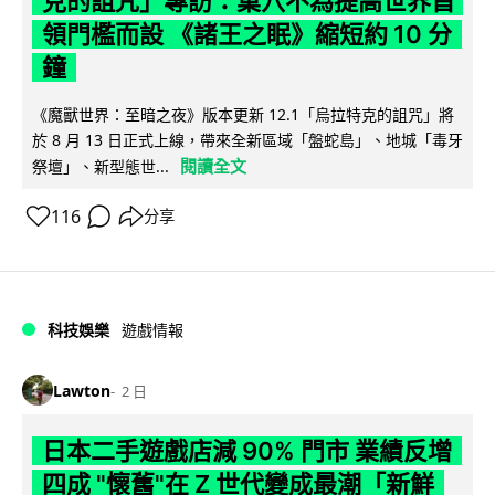
克的詛咒」專訪：巢穴不為提高世界首
領門檻而設 《諸王之眠》縮短約 10 分
鐘
《魔獸世界：至暗之夜》版本更新 12.1「烏拉特克的詛咒」將
於 8 月 13 日正式上線，帶來全新區域「盤蛇島」、地城「毒牙
閱讀全文
祭壇」、新型態世...
116
分享
科技娛樂
遊戲情報
Lawton
2 日
日本二手遊戲店減 90% 門市 業績反增
四成 "懷舊"在 Z 世代變成最潮「新鮮