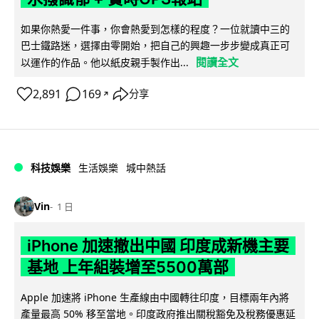
如果你熱愛一件事，你會熱愛到怎樣的程度？一位就讀中三的
巴士鐵路迷，選擇由零開始，把自己的興趣一步步變成真正可
閱讀全文
以運作的作品。他以紙皮親手製作出...
2,891
169
分享
↗
科技娛樂
生活娛樂
城中熱話
Vin
1 日
iPhone 加速撤出中國 印度成新機主要
基地 上年組裝增至5500萬部
Apple 加速將 iPhone 生產線由中國轉往印度，目標兩年內將
產量最高 50% 移至當地。印度政府推出關稅豁免及稅務優惠延