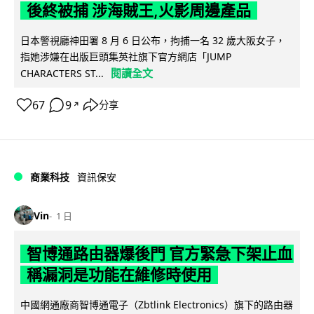
後終被捕 涉海賊王,火影周邊產品
日本警視廳神田署 8 月 6 日公布，拘捕一名 32 歲大阪女子，
指她涉嫌在出版巨頭集英社旗下官方網店「JUMP
閱讀全文
CHARACTERS ST...
67
9
分享
↗
商業科技
資訊保安
Vin
1 日
智博通路由器爆後門 官方緊急下架止血
稱漏洞是功能在維修時使用
中國網通廠商智博通電子（Zbtlink Electronics）旗下的路由器