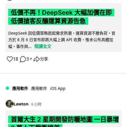
低價不再！DeepSeek 大幅加價在即
低價搶客反釀運算資源告急
DeepSeek 因低價策略掀起需求熱潮，運算資源不勝負荷，官
方於 8 月 6 日宣布即將大幅上調 API 收費，惟未公布具體加
閱讀全文
幅。事件與...
18
3
分享
↗
iOS App
應用軟件
應用軟件
Lawton
6 小時
首爾大生 2 星期開發防曬地圖 一日暴增