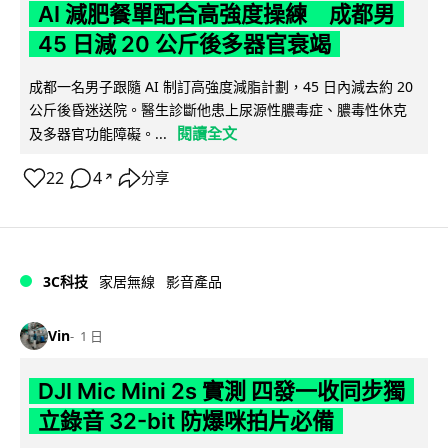
AI 減肥餐單配合高強度操練 成都男
45 日減 20 公斤後多器官衰竭
成都一名男子跟隨 AI 制訂高強度減脂計劃，45 日內減去約 20
公斤後昏迷送院。醫生診斷他患上尿源性膿毒症、膿毒性休克
閱讀全文
及多器官功能障礙。...
22
4
分享
↗
3C科技
家居無線
影音產品
Vin
1 日
DJI Mic Mini 2s 實測 四發一收同步獨
立錄音 32-bit 防爆咪拍片必備