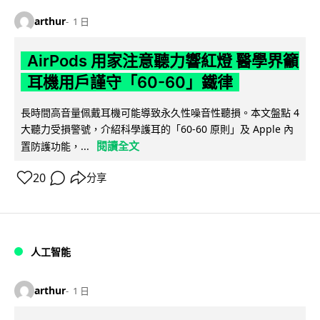
arthur
1 日
AirPods 用家注意聽力響紅燈 醫學界籲
耳機用戶謹守「60-60」鐵律
長時間高音量佩戴耳機可能導致永久性噪音性聽損。本文盤點 4
大聽力受損警號，介紹科學護耳的「60-60 原則」及 Apple 內
閱讀全文
置防護功能，...
20
分享
人工智能
arthur
1 日