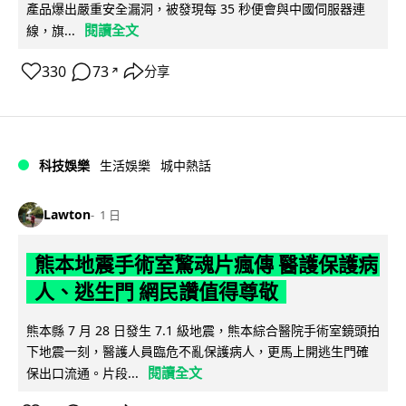
產品爆出嚴重安全漏洞，被發現每 35 秒便會與中國伺服器連
閱讀全文
線，旗...
330
73
分享
↗
科技娛樂
生活娛樂
城中熱話
Lawton
1 日
熊本地震手術室驚魂片瘋傳 醫護保護病
人、逃生門 網民讚值得尊敬
熊本縣 7 月 28 日發生 7.1 級地震，熊本綜合醫院手術室鏡頭拍
下地震一刻，醫護人員臨危不亂保護病人，更馬上開逃生門確
閱讀全文
保出口流通。片段...