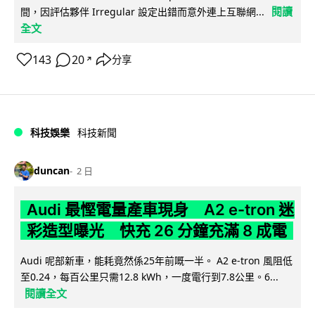
閱讀
間，因評估夥伴 Irregular 設定出錯而意外連上互聯網...
全文
143
20
分享
↗
科技娛樂
科技新聞
duncan
2 日
Audi 最慳電量產車現身 A2 e-tron 迷
彩造型曝光 快充 26 分鐘充滿 8 成電
Audi 呢部新車，能耗竟然係25年前嘅一半。 A2 e-tron 風阻低
至0.24，每百公里只需12.8 kWh，一度電行到7.8公里。6...
閱讀全文