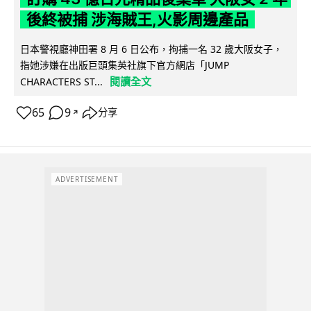
後終被捕 涉海賊王,火影周邊產品
日本警視廳神田署 8 月 6 日公布，拘捕一名 32 歲大阪女子，
指她涉嫌在出版巨頭集英社旗下官方網店「JUMP
閱讀全文
CHARACTERS ST...
65
9
分享
↗
ADVERTISEMENT