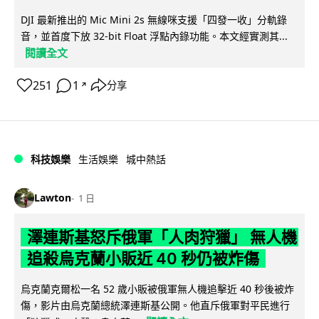
DJI 最新推出的 Mic Mini 2s 無線咪支援「四發一收」分軌錄
音，並首度下放 32-bit Float 浮點內錄功能。本文經實測其...
閱讀全文
251
1
分享
↗
科技娛樂
生活娛樂
城中熱話
Lawton
1 日
澤連斯基怒斥俄軍「人肉狩獵」 無人機
追殺烏克蘭小販近 40 秒仍被炸傷
烏克蘭克爾松一名 52 歲小販被俄軍無人機追擊近 40 秒後被炸
傷，影片由烏克蘭總統澤連斯基公開。他直斥俄軍對平民進行