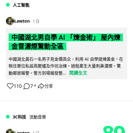
人工智能
Lawton
1 日
中國湖北男自學 AI 「煉金術」 屋內煉
金冒濃煙驚動全區
中國湖北黃石一名男子見金價高企，利用 AI 自學提煉黃金，在
租住單位私設高壓爐及作坊冶煉，過程產生大量刺鼻濃煙，驚
閱讀全文
動鄰居報警。警方到場揭發整...
110
7
分享
↗
3C科技
流動音樂
89
Lawton