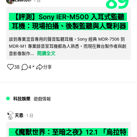
1 日
【評測】Sony IER-M500 入耳式監聽
耳機：現場拍攝、後製監聽與人聲利器
談到專業混音專用的聲音監聽耳機，Sony 經典 MDR-7506 到
MDR-M1 專業錄音室耳機都為人熟悉。而現在舞台製作者與創
閱讀全文
意影像製作...
38
4
分享
↗
科技娛樂
遊戲情報
天恩
1 日
《魔獸世界：至暗之夜》12.1 「烏拉特