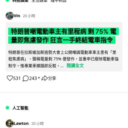
科技娛樂
生活娛樂
城中熱話
Vin
20 小時
特朗普嘲電動車主有里程病 剩 75% 電
量即焦慮發作 狂言一手終結電車指令
特朗普在拉斯維加斯造勢大會上公開嘲諷電動車車主患有「里
程焦慮病」，聲稱電量剩 75% 便發作，並重申已廢除電動車強
閱讀全文
制令。惟專業車媒隨即反駁，...
531
243
分享
↗
人工智能
Lawton
20 小時