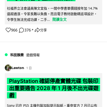
社福界立法會議員陳文宜指，一間中學書單價錢按年加 14.7%
遠超通漲，令家長難以負擔。而且電子教材啟動碼這項設計，
閱讀全文
令學生無法完成功課，二手...
966
376
分享
↗
科技娛樂
遊戲情報
Lawton
1 日
PlayStation 確認停產實體光碟 包裝印
出重要通告 2028 年 1 月後不出光碟遊
戲
Sony 已在 PS5 主機包裝加貼提示貼紙，重申官方 7 月已公布