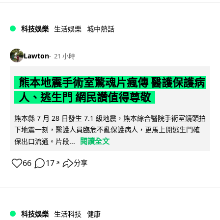
科技娛樂
生活娛樂
城中熱話
Lawton
21 小時
熊本地震手術室驚魂片瘋傳 醫護保護病
人、逃生門 網民讚值得尊敬
熊本縣 7 月 28 日發生 7.1 級地震，熊本綜合醫院手術室鏡頭拍
下地震一刻，醫護人員臨危不亂保護病人，更馬上開逃生門確
閱讀全文
保出口流通。片段...
66
17
分享
↗
科技娛樂
生活科技
健康