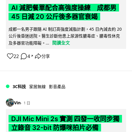
AI 減肥餐單配合高強度操練 成都男
45 日減 20 公斤後多器官衰竭
成都一名男子跟隨 AI 制訂高強度減脂計劃，45 日內減去約 20
公斤後昏迷送院。醫生診斷他患上尿源性膿毒症、膿毒性休克
閱讀全文
及多器官功能障礙。...
22
4
分享
↗
3C科技
家居無線
影音產品
Vin
1 日
DJI Mic Mini 2s 實測 四發一收同步獨
立錄音 32-bit 防爆咪拍片必備