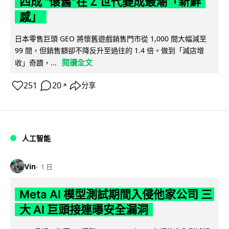
四成 "懷舊"在 Z 世代變成最潮「新鮮
感」
日本零售巨頭 GEO 將懷舊遊戲銷售門市從 1,000 間大幅減至
99 間，但銷售額卻不降反升至過往的 1.4 倍。做到「減店增
閱讀全文
收」奇蹟，...
251
20
分享
↗
人工智能
Vin
1 日
Meta AI 模型測試期間入侵他家公司 三
大 AI 巨頭接連曝安全漏洞