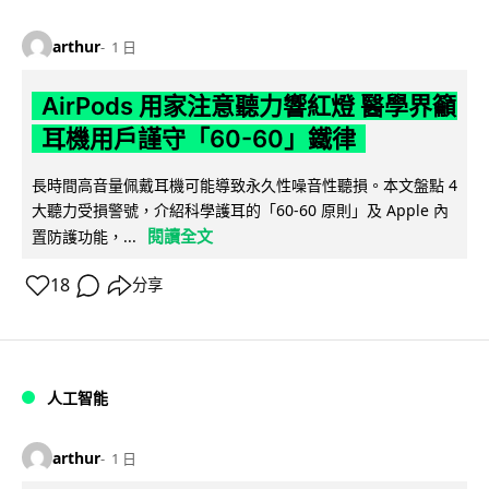
arthur
1 日
AirPods 用家注意聽力響紅燈 醫學界籲
耳機用戶謹守「60-60」鐵律
長時間高音量佩戴耳機可能導致永久性噪音性聽損。本文盤點 4
大聽力受損警號，介紹科學護耳的「60-60 原則」及 Apple 內
閱讀全文
置防護功能，...
18
分享
人工智能
arthur
1 日