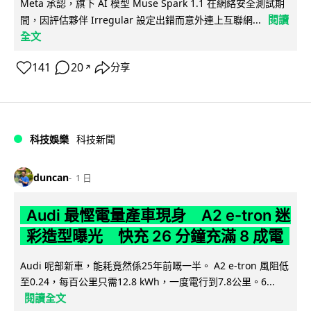
Meta 承認，旗下 AI 模型 Muse Spark 1.1 在網絡安全測試期
閱讀
間，因評估夥伴 Irregular 設定出錯而意外連上互聯網...
全文
141
20
分享
↗
科技娛樂
科技新聞
duncan
1 日
Audi 最慳電量產車現身 A2 e-tron 迷
彩造型曝光 快充 26 分鐘充滿 8 成電
Audi 呢部新車，能耗竟然係25年前嘅一半。 A2 e-tron 風阻低
至0.24，每百公里只需12.8 kWh，一度電行到7.8公里。6...
閱讀全文