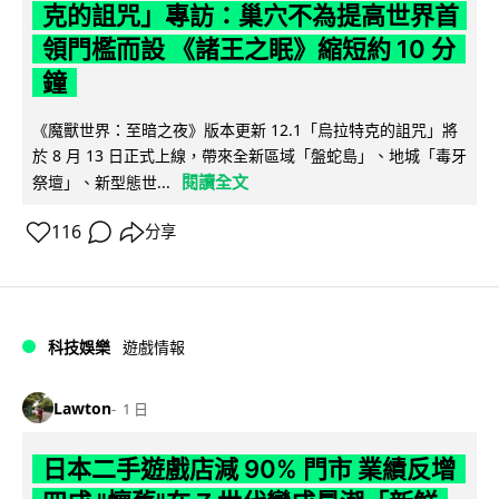
克的詛咒」專訪：巢穴不為提高世界首
領門檻而設 《諸王之眠》縮短約 10 分
鐘
《魔獸世界：至暗之夜》版本更新 12.1「烏拉特克的詛咒」將
於 8 月 13 日正式上線，帶來全新區域「盤蛇島」、地城「毒牙
閱讀全文
祭壇」、新型態世...
116
分享
科技娛樂
遊戲情報
Lawton
1 日
日本二手遊戲店減 90% 門市 業績反增