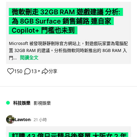
微軟刪走 32GB RAM 遊戲建議 分析:
為 8GB Surface 銷售鋪路 連自家
Copilot+ 門檻也未到
Microsoft 被發現靜靜刪除官方網站上，對遊戲玩家要為電腦配
置 32GB RAM 的建議。分析指微軟同時新推出的 8GB RAM 入
閱讀全文
門...
150
13
分享
↗
科技娛樂
影視娛樂
Lawton
21 小時
訂購 43 億日元精品後棄單 大阪女 2 年