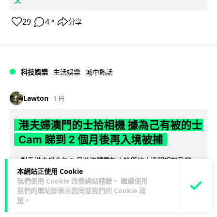
29
4
分享
↗
科技娛樂
生活娛樂
城中熱話
Lawton
1 日
港夫婦澳門的士拾相機 據為己有被的士
Cam 睇到 2 個月後再入境被捕
一對香港夫婦今年 5 月遊澳門乘的士拾獲他人遺留相機及電
池，拾遺不報並帶返香港自用。兩人本月 2 日經港珠澳大橋再
本網站正使用 Cookie
我們使用 Cookie 改善網站體驗。 繼續使用
閱讀全文
次入境澳門時，被治安警察局...
我們的網站即表示您同意我們的
Cookie 政
策
。
548
75
分享
↗