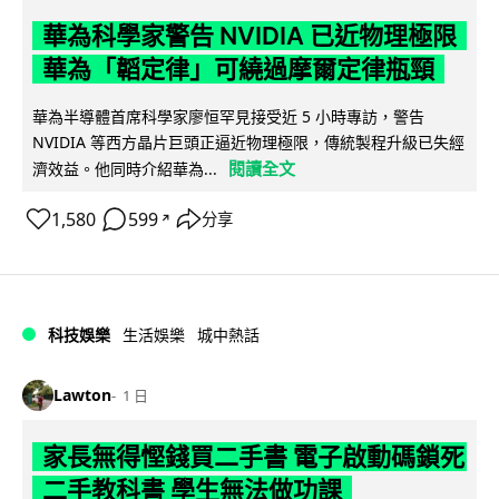
華為科學家警告 NVIDIA 已近物理極限
華為「韜定律」可繞過摩爾定律瓶頸
華為半導體首席科學家廖恒罕見接受近 5 小時專訪，警告
NVIDIA 等西方晶片巨頭正逼近物理極限，傳統製程升級已失經
閱讀全文
濟效益。他同時介紹華為...
1,580
599
分享
↗
科技娛樂
生活娛樂
城中熱話
Lawton
1 日
家長無得慳錢買二手書 電子啟動碼鎖死
二手教科書 學生無法做功課