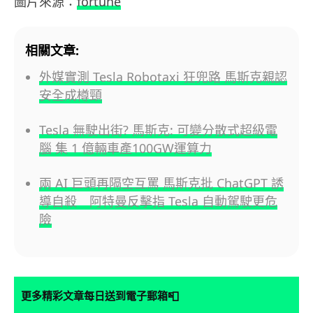
圖片來源：
fortune
相關文章:
外媒實測 Tesla Robotaxi 狂兜路 馬斯克親認
安全成樽頸
Tesla 無駛出街? 馬斯克: 可變分散式超級電
腦 集 1 億輛車產100GW運算力
兩 AI 巨頭再隔空互罵 馬斯克批 ChatGPT 誘
導自殺 阿特曼反擊指 Tesla 自動駕駛更危
險
📮
更多精彩文章每日送到電子郵箱