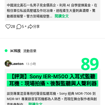
中國湖北黃石一名男子見金價高企，利用 AI 自學提煉黃金，在
租住單位私設高壓爐及作坊冶煉，過程產生大量刺鼻濃煙，驚
閱讀全文
動鄰居報警。警方到場揭發整...
28
5
分享
↗
3C科技
流動音樂
89
Lawton
13 小時
【評測】Sony IER-M500 入耳式監聽
耳機：現場拍攝、後製監聽與人聲利器
談到專業混音專用的聲音監聽耳機，Sony 經典 MDR-7506 到
MDR-M1 專業錄音室耳機都為人熟悉。而現在舞台製作者與創
閱讀全文
意影像製作...