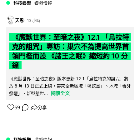
科技娛樂
遊戲情報
天恩
13 小時
《魔獸世界：至暗之夜》12.1 「烏拉特
克的詛咒」專訪：巢穴不為提高世界首
領門檻而設 《諸王之眠》縮短約 10 分
鐘
《魔獸世界：至暗之夜》版本更新 12.1「烏拉特克的詛咒」將
於 8 月 13 日正式上線，帶來全新區域「盤蛇島」、地城「毒牙
閱讀全文
祭壇」、新型態世...
69
分享
科技娛樂
遊戲情報