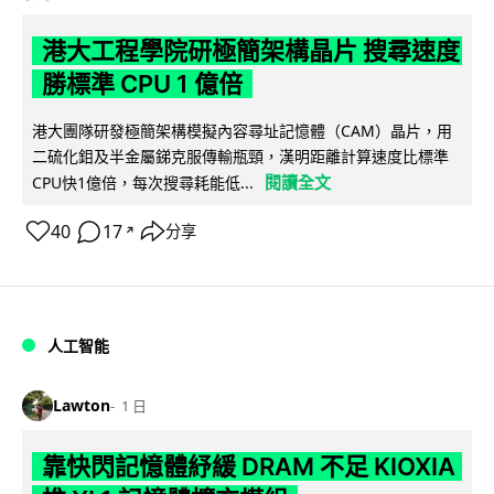
港大工程學院研極簡架構晶片 搜尋速度
勝標準 CPU 1 億倍
港大團隊研發極簡架構模擬內容尋址記憶體（CAM）晶片，用
二硫化鉬及半金屬銻克服傳輸瓶頸，漢明距離計算速度比標準
閱讀全文
CPU快1億倍，每次搜尋耗能低...
40
17
分享
↗
人工智能
Lawton
1 日
靠快閃記憶體紓緩 DRAM 不足 KIOXIA