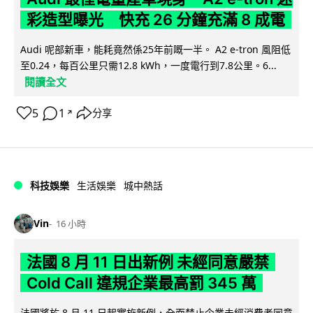
彩造型曝光 快充 26 分鐘充滿 8 成電
Audi 呢部新車，能耗竟然係25年前嘅一半。 A2 e-tron 風阻低
至0.24，每百公里只需12.8 kWh，一度電行到7.8公里。6...
閱讀全文
5
1
分享
↗
科技娛樂
生活娛樂
城中熱話
Vin
16 小時
法國 8 月 11 日出新例 未經同意嚴禁
Cold Call 違規企業最高罰 345 萬
法國將於 8 月 11 日起實施新例，全面禁止企業未經消費者同意