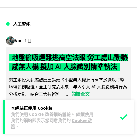
人工智能
Vin
1 日
地盤偷吸煙難逃高空法眼 勞工處出動熱
感無人機 擬加 AI 人臉識別精準執法
勞工處投入配備熱感應鏡頭的小型無人機進行高空巡邏以打擊
地盤違例吸煙，並正研究於未來一年內引入 AI 人臉識別與行為
閱讀全文
分析功能，結合三大技術進一...
246
55
分享
本網站正使用 Cookie
↗
我們使用 Cookie 改善網站體驗。 繼續使用
我們的網站即表示您同意我們的
Cookie 政
策
。