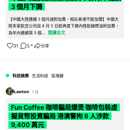
3 個月下調
【中國大陸連續 3 個月減附加費，相反香港不斷加價】中國大
陸多家航空公司自 8 月 5 日起再度下調內陸航線燃油附加費，
閱讀全文
為年內連續第 3 個...
31
5
分享
↗
科技娛樂
生活科技
區塊鏈
Lawton
1 日
Fun Coffee 咖啡騙局爆煲 咖啡包裝虛
擬貨幣投資騙局 港澳警拘 8 人涉款
9,400 萬元