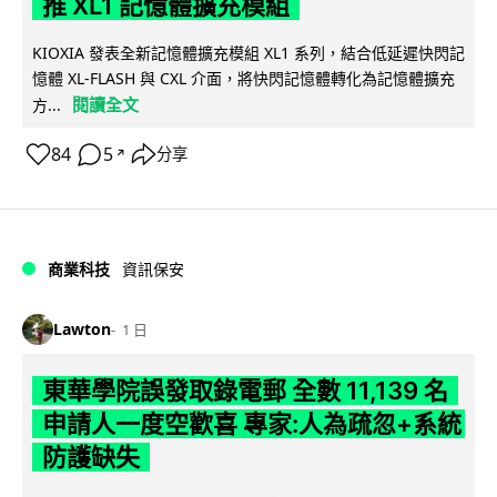
推 XL1 記憶體擴充模組
KIOXIA 發表全新記憶體擴充模組 XL1 系列，結合低延遲快閃記
憶體 XL-FLASH 與 CXL 介面，將快閃記憶體轉化為記憶體擴充
閱讀全文
方...
84
5
分享
↗
商業科技
資訊保安
Lawton
1 日
東華學院誤發取錄電郵 全數 11,139 名
申請人一度空歡喜 專家:人為疏忽+系統
防護缺失