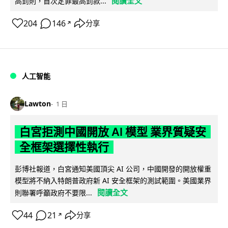
閱讀全文
高罰則，首次定罪最高罰款...
204
146
分享
↗
人工智能
Lawton
1 日
白宮拒測中國開放 AI 模型 業界質疑安
全框架選擇性執行
彭博社報道，白宮通知美國頂尖 AI 公司，中國開發的開放權重
模型將不納入特朗普政府新 AI 安全框架的測試範圍。美國業界
閱讀全文
則聯署呼籲政府不要限...
44
21
分享
↗