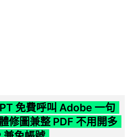
GPT 免費呼叫 Adobe 一句
體修圖兼整 PDF 不用開多
P 兼免帳號