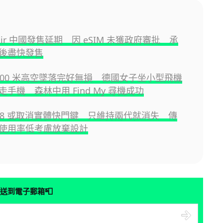
e Air 中國發售延期 因 eSIM 未獲政府審批 承
後盡快發售
e 800 米高空墜落完好無損 德國女子坐小型飛機
手機 森林中用 Find My 尋機成功
e 18 或取消實體快門鍵 只維持兩代就消失 傳
 因使用率低考慮放棄設計
📮
送到電子郵箱