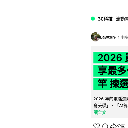
3C科技
流動
Lawton
1 小時
202
享最多
竿 揀
2026 年的電
身美學」、「AI算
讀全文
分享