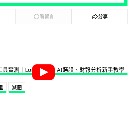
看留言
分享
里
減肥