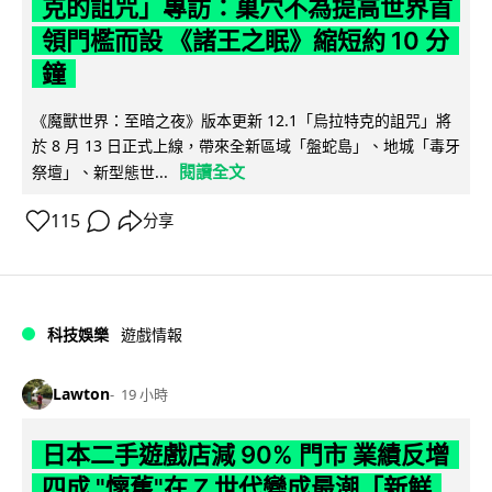
克的詛咒」專訪：巢穴不為提高世界首
領門檻而設 《諸王之眠》縮短約 10 分
鐘
《魔獸世界：至暗之夜》版本更新 12.1「烏拉特克的詛咒」將
於 8 月 13 日正式上線，帶來全新區域「盤蛇島」、地城「毒牙
閱讀全文
祭壇」、新型態世...
115
分享
科技娛樂
遊戲情報
Lawton
19 小時
日本二手遊戲店減 90% 門市 業績反增
四成 "懷舊"在 Z 世代變成最潮「新鮮