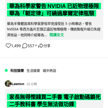
華為科學家警告 NVIDIA 已近物理極限
華為「韜定律」可繞過摩爾定律瓶頸
華為半導體首席科學家廖恒罕見接受近 5 小時專訪，警告
NVIDIA 等西方晶片巨頭正逼近物理極限，傳統製程升級已失經
閱讀全文
濟效益。他同時介紹華為...
1,499
557
分享
↗
科技娛樂
生活娛樂
城中熱話
Lawton
22 小時
家長無得慳錢買二手書 電子啟動碼鎖死
二手教科書 學生無法做功課