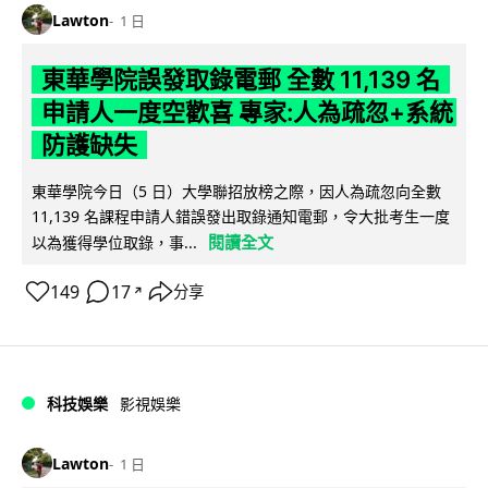
Lawton
1 日
東華學院誤發取錄電郵 全數 11,139 名
申請人一度空歡喜 專家:人為疏忽+系統
防護缺失
東華學院今日（5 日）大學聯招放榜之際，因人為疏忽向全數
11,139 名課程申請人錯誤發出取錄通知電郵，令大批考生一度
閱讀全文
以為獲得學位取錄，事...
149
17
分享
↗
科技娛樂
影視娛樂
Lawton
1 日