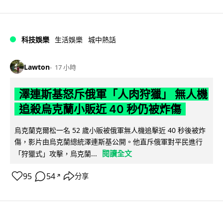
科技娛樂
生活娛樂
城中熱話
Lawton
17 小時
澤連斯基怒斥俄軍「人肉狩獵」 無人機
追殺烏克蘭小販近 40 秒仍被炸傷
烏克蘭克爾松一名 52 歲小販被俄軍無人機追擊近 40 秒後被炸
傷，影片由烏克蘭總統澤連斯基公開。他直斥俄軍對平民進行
閱讀全文
「狩獵式」攻擊，烏克蘭...
95
54
分享
↗