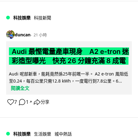
科技娛樂
科技新聞
duncan
21 小時
Audi 最慳電量產車現身 A2 e-tron 迷
彩造型曝光 快充 26 分鐘充滿 8 成電
Audi 呢部新車，能耗竟然係25年前嘅一半。 A2 e-tron 風阻低
至0.24，每百公里只需12.8 kWh，一度電行到7.8公里。6...
閱讀全文
7
1
分享
↗
科技娛樂
生活娛樂
城中熱話