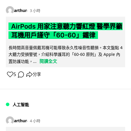
arthur
3 小時
AirPods 用家注意聽力響紅燈 醫學界籲
耳機用戶謹守「60-60」鐵律
長時間高音量佩戴耳機可能導致永久性噪音性聽損。本文盤點 4
大聽力受損警號，介紹科學護耳的「60-60 原則」及 Apple 內
閱讀全文
置防護功能，...
5
分享
人工智能
arthur
4 小時