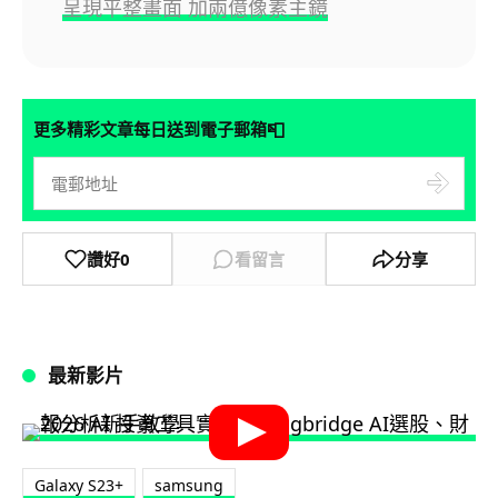
呈現平整畫面 加兩億像素主鏡
📮
更多精彩文章每日送到電子郵箱
讚好
0
看留言
分享
最新影片
Galaxy S23+
samsung