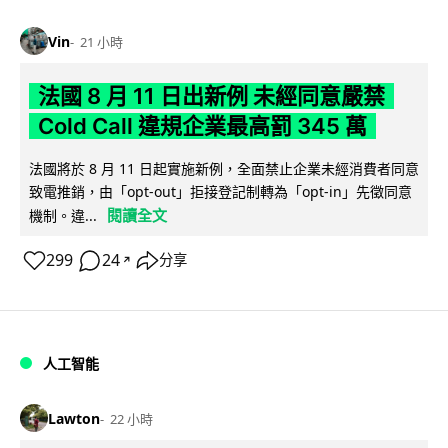
Vin
21 小時
法國 8 月 11 日出新例 未經同意嚴禁
Cold Call 違規企業最高罰 345 萬
法國將於 8 月 11 日起實施新例，全面禁止企業未經消費者同意
致電推銷，由「opt-out」拒接登記制轉為「opt-in」先徵同意
閱讀全文
機制。違...
299
24
分享
↗
人工智能
Lawton
22 小時