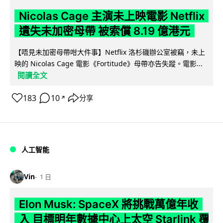
Nicolas Cage 主演未上映電影 Netflix
遺失未加密母帶 被索償 8.19 億港元
【唔見未加密母帶咁大件事】Netflix 洛杉磯辦公室被竊，未上
映的 Nicolas Cage 電影《Fortitude》母帶亦告失蹤。電影...
閱讀全文
183
10
分享
↗
人工智能
Vin
1 日
Elon Musk: SpaceX 將挑戰萬億年收
入 目標明年數據中心上太空 Starlink 覆