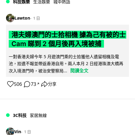
科技娛樂
生活娛樂
城中熱話
Lawton
1 日
港夫婦澳門的士拾相機 據為己有被的士
Cam 睇到 2 個月後再入境被捕
一對香港夫婦今年 5 月遊澳門乘的士拾獲他人遺留相機及電
池，拾遺不報並帶返香港自用。兩人本月 2 日經港珠澳大橋再
閱讀全文
次入境澳門時，被治安警察局...
506
73
分享
↗
3C科技
家居無線
Vin
1 日