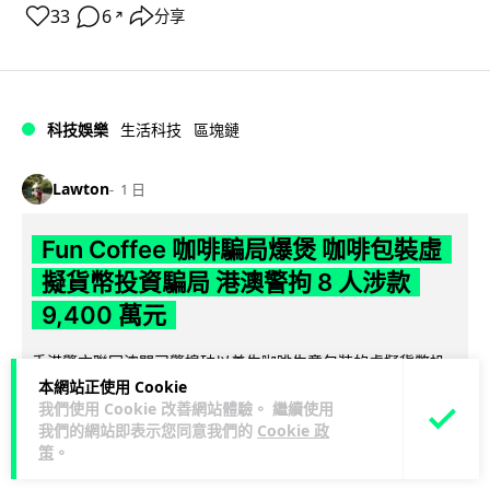
33
6
分享
↗
科技娛樂
生活科技
區塊鏈
Lawton
1 日
Fun Coffee 咖啡騙局爆煲 咖啡包裝虛
擬貨幣投資騙局 港澳警拘 8 人涉款
9,400 萬元
香港警方聯同澳門司警搗破以養生咖啡生意包裝的虛擬貨幣投
資騙局 Fun Coffee，兩地共拘捕 8 人，接獲逾 200 宗舉報，涉
本網站正使用 Cookie
我們使用 Cookie 改善網站體驗。 繼續使用
閱讀全文
款 9,4...
我們的網站即表示您同意我們的
Cookie 政
策
。
119
10
分享
↗