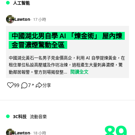
人工智能
Lawton
17 小時
中國湖北男自學 AI 「煉金術」 屋內煉
金冒濃煙驚動全區
中國湖北黃石一名男子見金價高企，利用 AI 自學提煉黃金，在
租住單位私設高壓爐及作坊冶煉，過程產生大量刺鼻濃煙，驚
閱讀全文
動鄰居報警。警方到場揭發整...
99
7
分享
↗
3C科技
流動音樂
89
Lawton
18 小時