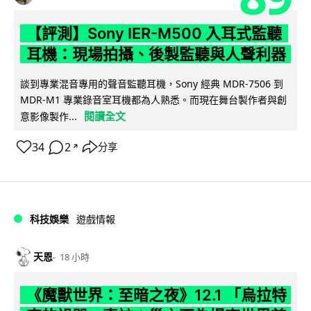
【評測】Sony IER-M500 入耳式監聽
耳機：現場拍攝、後製監聽與人聲利器
談到專業混音專用的聲音監聽耳機，Sony 經典 MDR-7506 到
MDR-M1 專業錄音室耳機都為人熟悉。而現在舞台製作者與創
閱讀全文
意影像製作...
34
2
分享
↗
科技娛樂
遊戲情報
天恩
18 小時
《魔獸世界：至暗之夜》12.1 「烏拉特