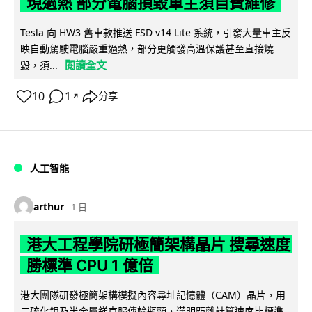
現過熱 部分電腦損毀車主須自費維修
Tesla 向 HW3 舊車款推送 FSD v14 Lite 系統，引發大量車主反
映自動駕駛電腦嚴重過熱，部分更觸發高溫保護甚至直接燒
閱讀全文
毀，須...
10
1
分享
↗
人工智能
arthur
1 日
港大工程學院研極簡架構晶片 搜尋速度
勝標準 CPU 1 億倍
港大團隊研發極簡架構模擬內容尋址記憶體（CAM）晶片，用
二硫化鉬及半金屬銻克服傳輸瓶頸，漢明距離計算速度比標準