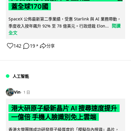
蓋全球170國
SpaceX 公佈最新第二季業績，受惠 Starlink 與 AI 業務帶動，
閱讀
季度收入按年飆升 92% 至 78 億美元。行政總裁 Elon...
全文
142
19
分享
↗
人工智能
Vin
1 日
港大研原子級新晶片 AI 搜尋速度提升
一億倍 手機人臉識別免上雲端
香港大學團隊成功研發原子級厚度的「模擬存內搜尋」晶片，