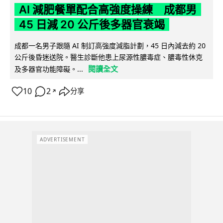
AI 減肥餐單配合高強度操練 成都男
45 日減 20 公斤後多器官衰竭
成都一名男子跟隨 AI 制訂高強度減脂計劃，45 日內減去約 20
公斤後昏迷送院。醫生診斷他患上尿源性膿毒症、膿毒性休克
閱讀全文
及多器官功能障礙。...
10
2
分享
↗
ADVERTISEMENT