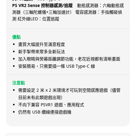
PS VR2 Sense 控制器感測/追蹤
動態感測器：六軸動態感
測器（三軸陀螺儀+三軸加速計） 電容感測器：手指觸碰偵
測 紅外線LED：位置追蹤
優點
畫質大幅提升至滿意程度
新手掣帶來眾多全新玩法
加入眼睛與熒幕距離調節功能，老花近視都有清晰畫面
安裝簡易，只需要插一條 USB Type-C 線
注意點
需要設定 2 米 x 2 米環境才可玩到空間感應遊戲（儘管
目前未有此類遊戲出現）
不向下兼容 PSVR1 遊戲、應用程式
仍然有 USB 纜線連接遊戲機