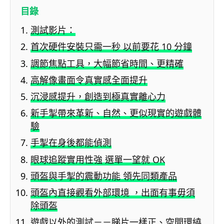
目錄
測試影片：
首次硬件安裝只需一秒 以前要花 10 分鐘
調節焦點工具，大幅節省時間、更精確
高解像畫面令真實感全面提升
沉浸感提升，創造到極真實離心力
新手掣帶來革新、自然、更似現實的遊戲體
驗
手掣在身後都能偵測
眼球追蹤實用性強 選單一望就 OK
頭盔與手掣的震動功能 領先同類產品
頭盔內直接觀看外部環境 ，出面有事毋須
除頭盔
遊戲以外的測試－－睇片一樣正、空間環繞