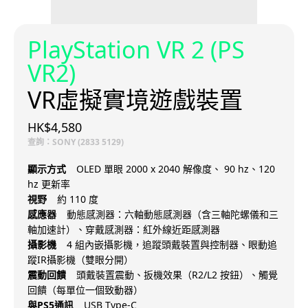
PlayStation VR 2 (PS
VR2)
VR虛擬實境遊戲裝置
HK$4,580
查詢：SONY (2833 5129)
顯示方式
OLED 單眼 2000 x 2040 解像度、 90 hz、120
hz 更新率
視野
約 110 度
感應器
動態感測器：六軸動態感測器（含三軸陀螺儀和三
軸加速計）、穿戴感測器：紅外線近距感測器
攝影機
4 組內嵌攝影機，追蹤頭戴裝置與控制器、眼動追
蹤IR攝影機（雙眼分開）
震動回饋
頭戴裝置震動、扳機效果（R2/L2 按鈕）、觸覺
回饋（每單位一個致動器）
與PS5通訊
USB Type-C