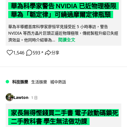
華為科學家警告 NVIDIA 已近物理極限
華為「韜定律」可繞過摩爾定律瓶頸
華為半導體首席科學家廖恒罕見接受近 5 小時專訪，警告
NVIDIA 等西方晶片巨頭正逼近物理極限，傳統製程升級已失經
閱讀全文
濟效益。他同時介紹華為...
1,546
593
分享
↗
科技娛樂
生活娛樂
城中熱話
Lawton
1 日
家長無得慳錢買二手書 電子啟動碼鎖死
二手教科書 學生無法做功課