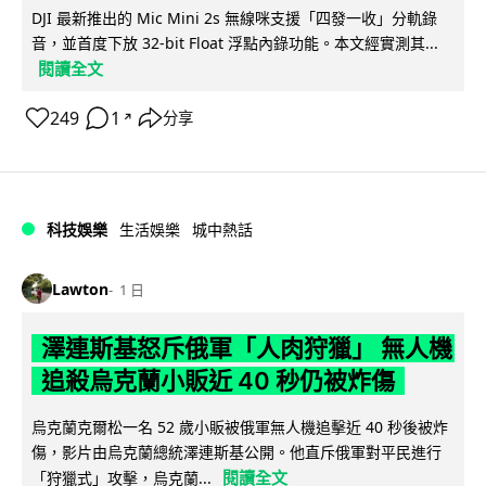
DJI 最新推出的 Mic Mini 2s 無線咪支援「四發一收」分軌錄
音，並首度下放 32-bit Float 浮點內錄功能。本文經實測其...
閱讀全文
249
1
分享
↗
科技娛樂
生活娛樂
城中熱話
Lawton
1 日
澤連斯基怒斥俄軍「人肉狩獵」 無人機
追殺烏克蘭小販近 40 秒仍被炸傷
烏克蘭克爾松一名 52 歲小販被俄軍無人機追擊近 40 秒後被炸
傷，影片由烏克蘭總統澤連斯基公開。他直斥俄軍對平民進行
閱讀全文
「狩獵式」攻擊，烏克蘭...