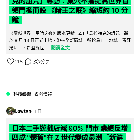
克的詛咒」專訪：巢穴不為提高世界首
領門檻而設 《諸王之眠》縮短約 10 分
鐘
《魔獸世界：至暗之夜》版本更新 12.1「烏拉特克的詛咒」將
於 8 月 13 日正式上線，帶來全新區域「盤蛇島」、地城「毒牙
閱讀全文
祭壇」、新型態世...
115
分享
科技娛樂
遊戲情報
Lawton
1 日
日本二手遊戲店減 90% 門市 業績反增
四成 "懷舊"在 Z 世代變成最潮「新鮮