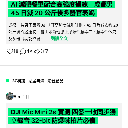
AI 減肥餐單配合高強度操練 成都男
45 日減 20 公斤後多器官衰竭
成都一名男子跟隨 AI 制訂高強度減脂計劃，45 日內減去約 20
公斤後昏迷送院。醫生診斷他患上尿源性膿毒症、膿毒性休克
閱讀全文
及多器官功能障礙。...
18
4
分享
↗
3C科技
家居無線
影音產品
Vin
1 日
DJI Mic Mini 2s 實測 四發一收同步獨
立錄音 32-bit 防爆咪拍片必備