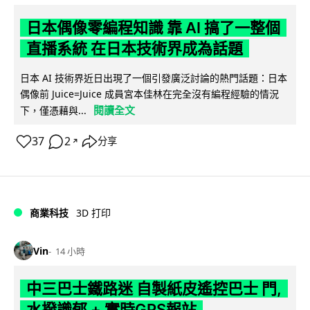
日本偶像零編程知識 靠 AI 搞了一整個
直播系統 在日本技術界成為話題
日本 AI 技術界近日出現了一個引發廣泛討論的熱門話題：日本
偶像前 Juice=Juice 成員宮本佳林在完全沒有編程經驗的情況
閱讀全文
下，僅憑藉與...
37
2
分享
↗
商業科技
3D 打印
Vin
14 小時
中三巴士鐵路迷 自製紙皮遙控巴士 門,
水撥識郁 + 實時GPS報站