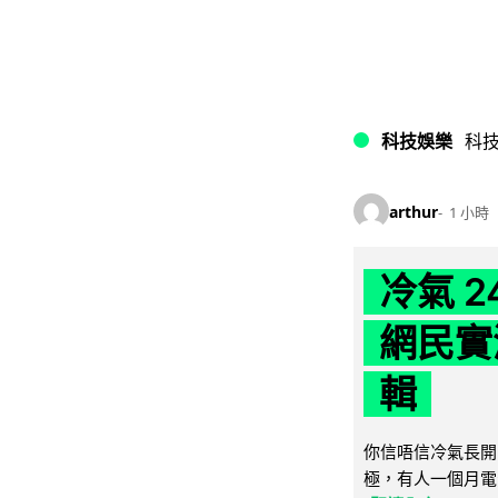
科技娛樂
科
arthur
1 小時
冷氣 
網民實
輯
你信唔信冷氣長開
極，有人一個月電費