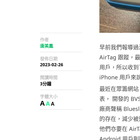
作者
唐美鳳
早前我們報導過
AirTag 跟蹤
發佈日期
2023-02-26
用戶，所以收到了
iPhone 用戶
閱讀時間
3分鐘
最近在眾籌網站 Kic
字體大小
表， 開發的 B
A
A
A
廠商聲稱 Blues
的存在，減少被追
他們亦要在 Ai
Android 