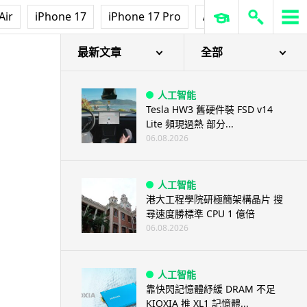
Air
iPhone 17
iPhone 17 Pro
AirPods Pro 3
Ap
最新文章
全部
人工智能
Tesla HW3 舊硬件裝 FSD v14
Lite 頻現過熱 部分...
06.08.2026
人工智能
港大工程學院研極簡架構晶片 搜
尋速度勝標準 CPU 1 億倍
06.08.2026
人工智能
靠快閃記憶體紓緩 DRAM 不足
KIOXIA 推 XL1 記憶體...