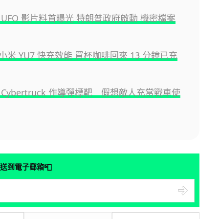
 UFO 影片料首曝光 特朗普政府啟動 機密檔案
米 YU7 快充效能 買杯咖啡回來 13 分鐘已充
Cybertruck 作導彈標靶 假想敵人充當戰車使
📮
送到電子郵箱