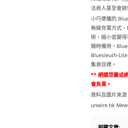
法商人甚至會銷售
小巧便攜的 Blues
無線充電方式，
術，縮小並變得可負
隨時備用。Blues
Bluesleuth
集資目標。
** 網購眾籌
會負責。
資料及圖片來源
unwire.hk M
相關文章: