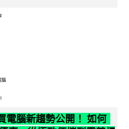
享
電腦
時
6 買電腦新趨勢公開！ 如何