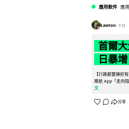
應用軟件
應
Lawton
9 分
首爾大
日暴增
【行路都要揀好有遮
導航 App「走向
文
分享