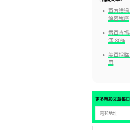
軍方遭遇
解密程序
雷軍直播小
滿 80%
美軍採購 
用
更多精彩文章每日