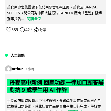
萬代南夢宮集團旗下萬代南夢宮影視工廠、萬代及 BANDAI
SPIRITS 3 間公司對中國大陸假冒 GUNPLA 廠商「星動」發起
閱讀全文
刑事控告...
389
42
分享
↗
人工智能
arthur
3 小時
丹麥高中新例:回家功課一律加口頭答辯
對抗 9 成學生用 AI 作弊
丹麥政府即時收緊高中評核規則，要求學生為在家完成書面考
試接受口頭答辯，藉此核實作品是否由學生自行完成。學校亦