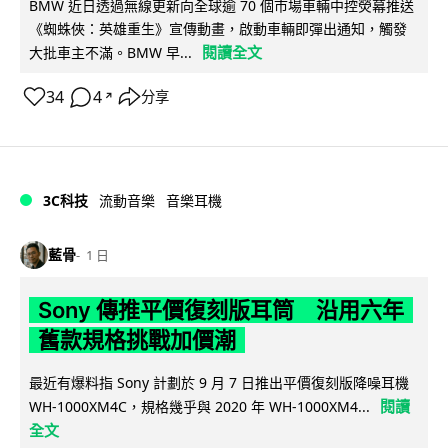
BMW 近日透過無線更新向全球逾 70 個市場車輛中控熒幕推送
《蜘蛛俠：英雄重生》宣傳動畫，啟動車輛即彈出通知，觸發
閱讀全文
大批車主不滿。BMW 早...
34
4
分享
↗
3C科技
流動音樂
音樂耳機
藍骨
1 日
Sony 傳推平價復刻版耳筒 沿用六年
舊款規格挑戰加價潮
最近有爆料指 Sony 計劃於 9 月 7 日推出平價復刻版降噪耳機
閱讀
WH-1000XM4C，規格幾乎與 2020 年 WH-1000XM4...
全文