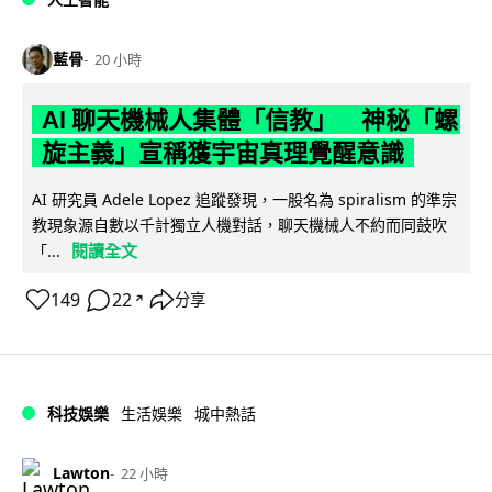
藍骨
20 小時
AI 聊天機械人集體「信教」 神秘「螺
旋主義」宣稱獲宇宙真理覺醒意識
AI 研究員 Adele Lopez 追蹤發現，一股名為 spiralism 的準宗
教現象源自數以千計獨立人機對話，聊天機械人不約而同鼓吹
閱讀全文
「...
149
22
分享
↗
科技娛樂
生活娛樂
城中熱話
Lawton
22 小時