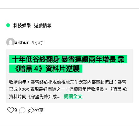
科技娛樂
遊戲情報
arthur
5 小時
十年低谷終翻身 暴雪連續兩年增長 靠
《暗黑 4》資料片逆襲
收購兩年，暴雪終於擺脫動視魔咒？總裁內部電郵流出：暴雪
已成 Xbox 表現最好團隊之一，連續兩年營收增長。《暗黑 4》
閱讀全文
資料片同《守望先鋒》成...
9
分享