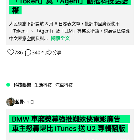
「Token」與「Agent」動搖科技話語
權
人民網旗下評論於 8 月 6 日發表文章，批評中國廣泛使用
「Token」、「Agent」及「LLM」等英文術語，認為做法侵蝕
閱讀全文
中文表意空間及科...
786
340
分享
↗
科技娛樂
生活科技
汽車科技
藍骨
1 日
BMW 車廂熒幕強推蜘蛛俠電影廣告
車主怒轟堪比 iTunes 送 U2 專輯翻版