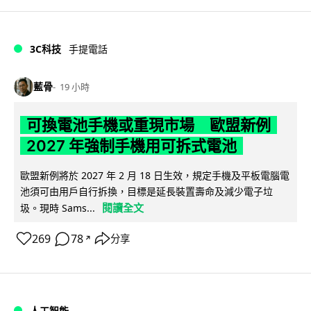
3C科技
手提電話
藍骨
19 小時
可換電池手機或重現市場 歐盟新例
2027 年強制手機用可拆式電池
歐盟新例將於 2027 年 2 月 18 日生效，規定手機及平板電腦電
池須可由用戶自行拆換，目標是延長裝置壽命及減少電子垃
閱讀全文
圾。現時 Sams...
269
78
分享
↗
人工智能