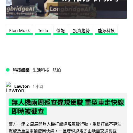
Elon Musk
Tesla
儲能
投資趨勢
能源科技
科技娛樂
生活科技
航拍
Lawton
1 小時
無人機兩周巡查違規駕駛 重型車走快線
即時被截查
警方一連 2 周展開無人機打擊違規駕駛行動，重點打擊不專注
駕駛及重型車輛使用快線，一旦發現違規即由地面交通警截