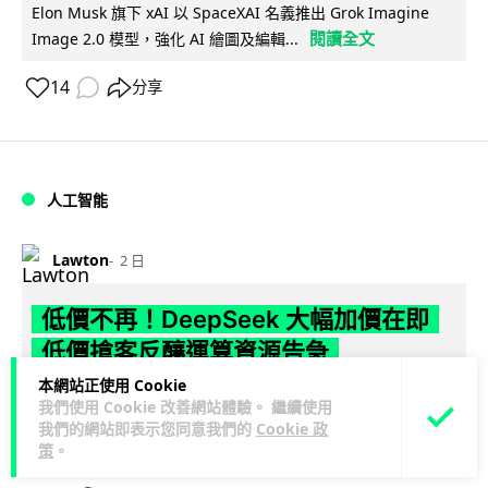
Elon Musk 旗下 xAI 以 SpaceXAI 名義推出 Grok Imagine
閱讀全文
Image 2.0 模型，強化 AI 繪圖及編輯...
14
分享
人工智能
Lawton
2 日
低價不再！DeepSeek 大幅加價在即
低價搶客反釀運算資源告急
本網站正使用 Cookie
DeepSeek 因低價策略掀起需求熱潮，運算資源不勝負荷，官
我們使用 Cookie 改善網站體驗。 繼續使用
方於 8 月 6 日宣布即將大幅上調 API 收費，惟未公布具體加
我們的網站即表示您同意我們的
Cookie 政
閱讀全文
幅。事件與...
策
。