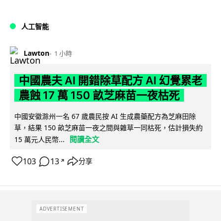
人工智能
Lawton
1 小時
中國農夫 AI 開錯除草配方 AI 幻覺累老
農蝕 17 萬 150 畝芝麻苗一夜枯死
中國安徽滁州一名 67 歲農民按 AI 生成農藥配方為芝麻田除
草，結果 150 畝芝麻苗一夜之間與雜草一同枯死，估計損失約
閱讀全文
15 萬元人民幣...
103
13
分享
↗
ADVERTISEMENT