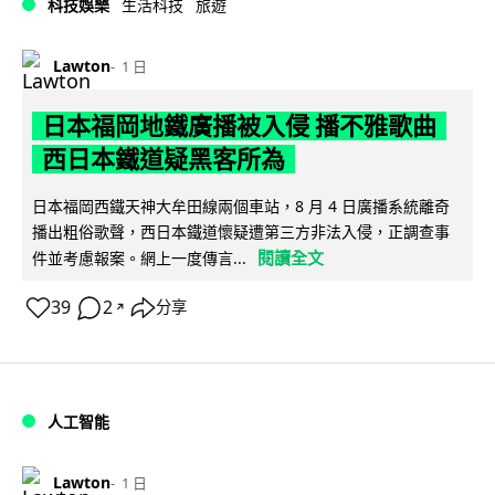
科技娛樂
生活科技
旅遊
Lawton
1 日
日本福岡地鐵廣播被入侵 播不雅歌曲
西日本鐵道疑黑客所為
日本福岡西鐵天神大牟田線兩個車站，8 月 4 日廣播系統離奇
播出粗俗歌聲，西日本鐵道懷疑遭第三方非法入侵，正調查事
閱讀全文
件並考慮報案。網上一度傳言...
39
2
分享
↗
人工智能
Lawton
1 日