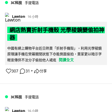
3C科技
手提電話
Lawton
16 小時
網店熱賣折射手機殼 光學稜鏡變偷拍神
器
中國有網上購物平台近日熱賣「折射手機殼」，利用光學稜鏡
原理讓手機在熒幕關閉狀態下亦能側面偷拍，賣家更以暗示字
閱讀全文
眼宣傳供不法分子偷拍他人裙底
307
31
分享
↗
3C科技
手提電話
Lawton
16 小時