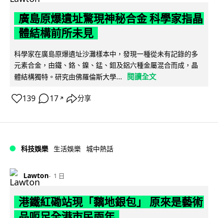
廣島原爆遺址驚現神秘合金 科學家指晶
體結構前所未見
科學家在廣島原爆遺址沙灘樣本中，發現一種從未有記錄的多
元素合金，由鐵、鉻、鎳、錳、鉬及鋁六種金屬混合而成，晶
閱讀全文
體結構獨特。研究由佛羅倫斯大學...
139
17
分享
↗
科技娛樂
生活娛樂
城中熱話
Lawton
1 日
港鐵紅磡站現「黐地銀包」 原來是藝術
品呃足全港市民兩年