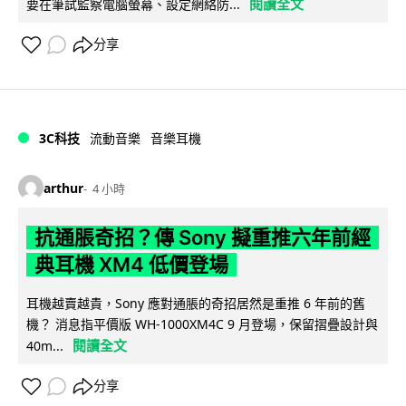
閱讀全文
要在筆試監察電腦螢幕、設定網絡防...
分享
3C科技
流動音樂
音樂耳機
arthur
4 小時
抗通脹奇招？傳 Sony 擬重推六年前經
典耳機 XM4 低價登場
耳機越賣越貴，Sony 應對通脹的奇招居然是重推 6 年前的舊
機？ 消息指平價版 WH-1000XM4C 9 月登場，保留摺疊設計與
閱讀全文
40m...
分享