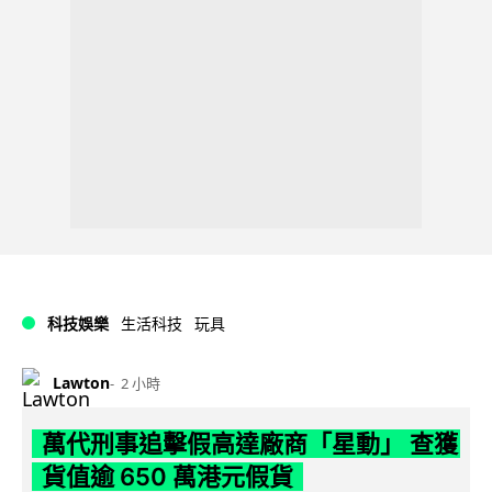
科技娛樂
生活科技
玩具
Lawton
2 小時
萬代刑事追擊假高達廠商「星動」 查獲
貨值逾 650 萬港元假貨