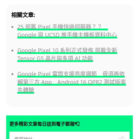
相關文章:
25 部舊 Pixel 手機快過伺服器？？
Google 與 UCSD 推手機主機板資料中心
Google Pixel 10 系列正式發佈 搭載全新
Tensor G5 晶片與多項 AI 功能
Google Pixel 電筒支援亮度調節 毋須再依
賴第三方 App Android 16 QPR2 測試版率
先體驗
📮
更多精彩文章每日送到電子郵箱