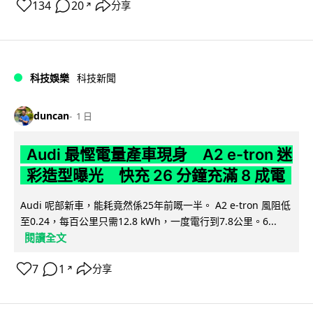
134
20
分享
↗
科技娛樂
科技新聞
duncan
1 日
Audi 最慳電量產車現身 A2 e-tron 迷
彩造型曝光 快充 26 分鐘充滿 8 成電
Audi 呢部新車，能耗竟然係25年前嘅一半。 A2 e-tron 風阻低
至0.24，每百公里只需12.8 kWh，一度電行到7.8公里。6...
閱讀全文
7
1
分享
↗