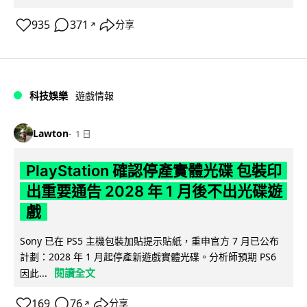
935
371
分享
↗
科技娛樂
遊戲情報
Lawton
1 日
PlayStation 確認停產實體光碟 包裝印
出重要通告 2028 年 1 月後不出光碟遊
戲
Sony 已在 PS5 主機包裝加貼提示貼紙，重申官方 7 月已公布
計劃：2028 年 1 月起停產新遊戲實體光碟。分析師預期 PS6
閱讀全文
因此...
169
76
分享
↗