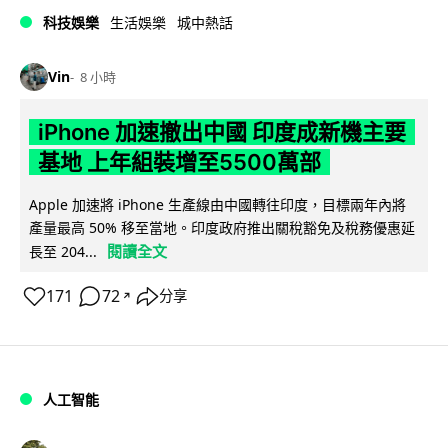
科技娛樂
生活娛樂
城中熱話
Vin
8 小時
iPhone 加速撤出中國 印度成新機主要
基地 上年組裝增至5500萬部
Apple 加速將 iPhone 生產線由中國轉往印度，目標兩年內將
產量最高 50% 移至當地。印度政府推出關稅豁免及稅務優惠延
閱讀全文
長至 204...
171
72
分享
↗
人工智能