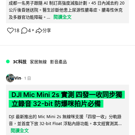
成都一名男子跟隨 AI 制訂高強度減脂計劃，45 日內減去約 20
公斤後昏迷送院。醫生診斷他患上尿源性膿毒症、膿毒性休克
閱讀全文
及多器官功能障礙。...
18
4
分享
↗
3C科技
家居無線
影音產品
Vin
1 日
DJI Mic Mini 2s 實測 四發一收同步獨
立錄音 32-bit 防爆咪拍片必備
DJI 最新推出的 Mic Mini 2s 無線咪支援「四發一收」分軌錄
音，並首度下放 32-bit Float 浮點內錄功能。本文經實測其...
閱讀全文