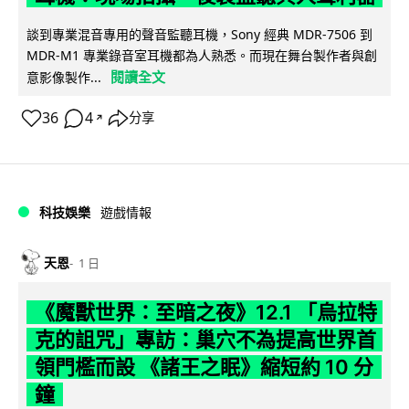
談到專業混音專用的聲音監聽耳機，Sony 經典 MDR-7506 到
MDR-M1 專業錄音室耳機都為人熟悉。而現在舞台製作者與創
閱讀全文
意影像製作...
36
4
分享
↗
科技娛樂
遊戲情報
天恩
1 日
《魔獸世界：至暗之夜》12.1 「烏拉特
克的詛咒」專訪：巢穴不為提高世界首
領門檻而設 《諸王之眠》縮短約 10 分
鐘