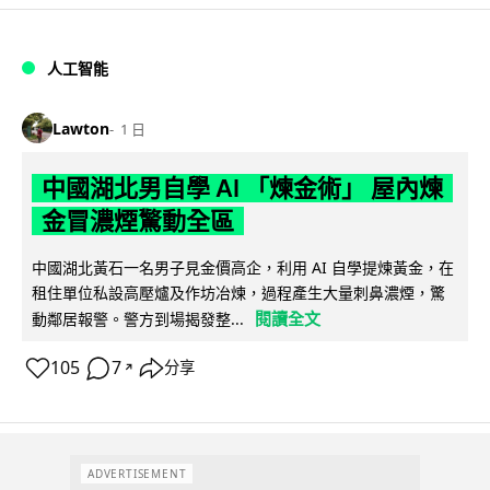
人工智能
Lawton
1 日
中國湖北男自學 AI 「煉金術」 屋內煉
金冒濃煙驚動全區
中國湖北黃石一名男子見金價高企，利用 AI 自學提煉黃金，在
租住單位私設高壓爐及作坊冶煉，過程產生大量刺鼻濃煙，驚
閱讀全文
動鄰居報警。警方到場揭發整...
105
7
分享
↗
ADVERTISEMENT