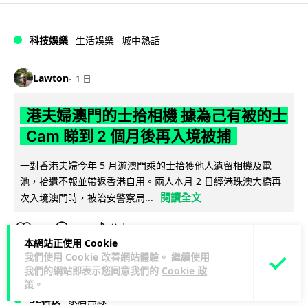
科技娛樂
生活娛樂
城中熱話
Lawton
1 日
港夫婦澳門的士拾相機 據為己有被的士
Cam 睇到 2 個月後再入境被捕
一對香港夫婦今年 5 月遊澳門乘的士拾獲他人遺留相機及電
池，拾遺不報並帶返香港自用。兩人本月 2 日經港珠澳大橋再
閱讀全文
次入境澳門時，被治安警察局...
532
75
分享
↗
本網站正使用 Cookie
我們使用 Cookie 改善網站體驗。 繼續使用
我們的網站即表示您同意我們的
Cookie 政
策
。
3C科技
家居無線