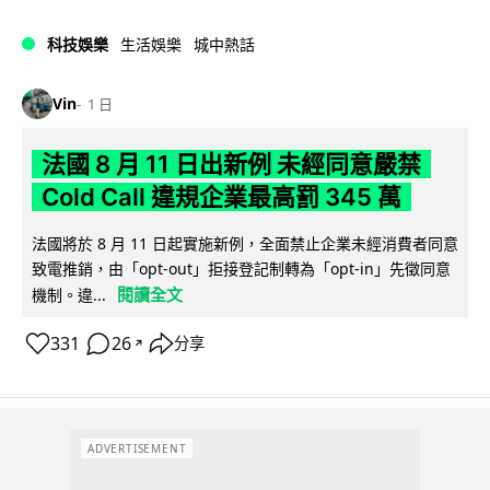
科技娛樂
生活娛樂
城中熱話
Vin
1 日
法國 8 月 11 日出新例 未經同意嚴禁
Cold Call 違規企業最高罰 345 萬
法國將於 8 月 11 日起實施新例，全面禁止企業未經消費者同意
致電推銷，由「opt-out」拒接登記制轉為「opt-in」先徵同意
閱讀全文
機制。違...
331
26
分享
↗
ADVERTISEMENT