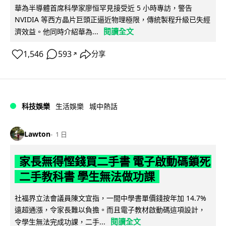
華為半導體首席科學家廖恒罕見接受近 5 小時專訪，警告
NVIDIA 等西方晶片巨頭正逼近物理極限，傳統製程升級已失經
閱讀全文
濟效益。他同時介紹華為...
1,546
593
分享
↗
科技娛樂
生活娛樂
城中熱話
Lawton
1 日
家長無得慳錢買二手書 電子啟動碼鎖死
二手教科書 學生無法做功課
社福界立法會議員陳文宜指，一間中學書單價錢按年加 14.7%
遠超通漲，令家長難以負擔。而且電子教材啟動碼這項設計，
閱讀全文
令學生無法完成功課，二手...