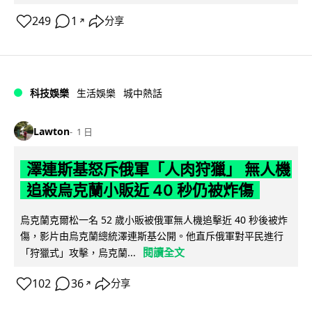
249
1
分享
↗
科技娛樂
生活娛樂
城中熱話
Lawton
1 日
澤連斯基怒斥俄軍「人肉狩獵」 無人機
追殺烏克蘭小販近 40 秒仍被炸傷
烏克蘭克爾松一名 52 歲小販被俄軍無人機追擊近 40 秒後被炸
傷，影片由烏克蘭總統澤連斯基公開。他直斥俄軍對平民進行
閱讀全文
「狩獵式」攻擊，烏克蘭...
102
36
分享
↗