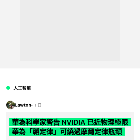
人工智能
Lawton
1 日
華為科學家警告 NVIDIA 已近物理極限
華為「韜定律」可繞過摩爾定律瓶頸