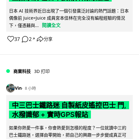
日本 AI 技術界近日出現了一個引發廣泛討論的熱門話題：日本
偶像前 Juice=Juice 成員宮本佳林在完全沒有編程經驗的情況
閱讀全文
下，僅憑藉與...
37
2
分享
↗
商業科技
3D 打印
Vin
8 小時
中三巴士鐵路迷 自製紙皮遙控巴士 門,
水撥識郁 + 實時GPS報站
如果你熱愛一件事，你會熱愛到怎樣的程度？一位就讀中三的
巴士鐵路迷，選擇由零開始，把自己的興趣一步步變成真正可