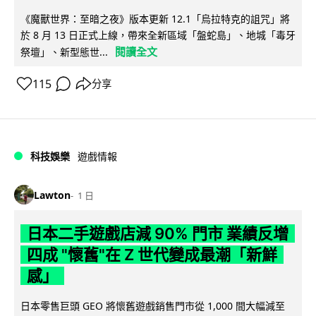
《魔獸世界：至暗之夜》版本更新 12.1「烏拉特克的詛咒」將
於 8 月 13 日正式上線，帶來全新區域「盤蛇島」、地城「毒牙
閱讀全文
祭壇」、新型態世...
115
分享
科技娛樂
遊戲情報
Lawton
1 日
日本二手遊戲店減 90% 門市 業績反增
四成 "懷舊"在 Z 世代變成最潮「新鮮
感」
日本零售巨頭 GEO 將懷舊遊戲銷售門市從 1,000 間大幅減至