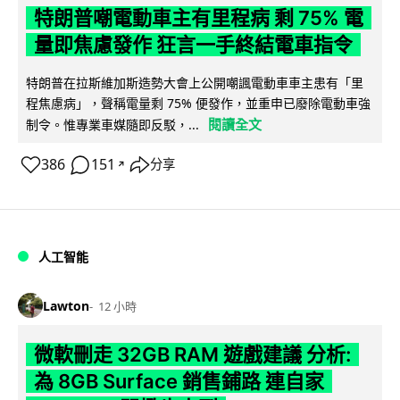
特朗普嘲電動車主有里程病 剩 75% 電
量即焦慮發作 狂言一手終結電車指令
特朗普在拉斯維加斯造勢大會上公開嘲諷電動車車主患有「里
程焦慮病」，聲稱電量剩 75% 便發作，並重申已廢除電動車強
閱讀全文
制令。惟專業車媒隨即反駁，...
386
151
分享
↗
人工智能
Lawton
12 小時
微軟刪走 32GB RAM 遊戲建議 分析:
為 8GB Surface 銷售鋪路 連自家