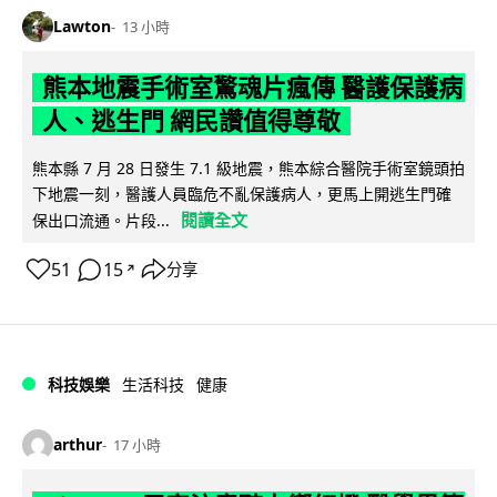
Lawton
13 小時
熊本地震手術室驚魂片瘋傳 醫護保護病
人、逃生門 網民讚值得尊敬
熊本縣 7 月 28 日發生 7.1 級地震，熊本綜合醫院手術室鏡頭拍
下地震一刻，醫護人員臨危不亂保護病人，更馬上開逃生門確
閱讀全文
保出口流通。片段...
51
15
分享
↗
科技娛樂
生活科技
健康
arthur
17 小時