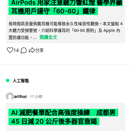
AirPods 用家注意聽力響紅燈 醫學界籲
耳機用戶謹守「60-60」鐵律
長時間高音量佩戴耳機可能導致永久性噪音性聽損。本文盤點 4
大聽力受損警號，介紹科學護耳的「60-60 原則」及 Apple 內
閱讀全文
置防護功能，...
14
分享
人工智能
arthur
17 小時
AI 減肥餐單配合高強度操練 成都男
45 日減 20 公斤後多器官衰竭