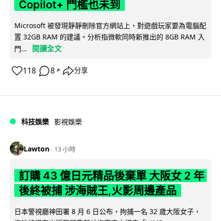
Copilot+ 門檻也未到
Microsoft 被發現靜靜刪除官方網站上，對遊戲玩家要為電腦配
置 32GB RAM 的建議。分析指微軟同時新推出的 8GB RAM 入
閱讀全文
門...
118
8
分享
↗
科技娛樂
影視娛樂
Lawton
13 小時
訂購 43 億日元精品後棄單 大阪女 2 年
後終被捕 涉海賊王,火影周邊產品
日本警視廳神田署 8 月 6 日公布，拘捕一名 32 歲大阪女子，