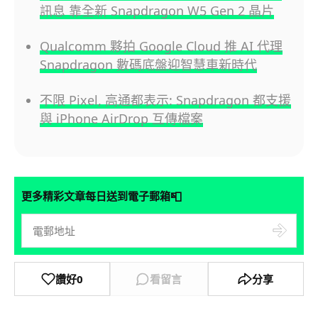
訊息 靠全新 Snapdragon W5 Gen 2 晶片
Qualcomm 夥拍 Google Cloud 推 AI 代理
Snapdragon 數碼底盤迎智慧車新時代
不限 Pixel, 高通都表示: Snapdragon 都支援
與 iPhone AirDrop 互傳檔案
📮
更多精彩文章每日送到電子郵箱
讚好
0
看留言
分享