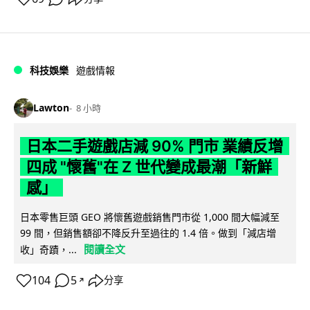
科技娛樂
遊戲情報
Lawton
8 小時
日本二手遊戲店減 90% 門市 業績反增
四成 "懷舊"在 Z 世代變成最潮「新鮮
感」
日本零售巨頭 GEO 將懷舊遊戲銷售門市從 1,000 間大幅減至
99 間，但銷售額卻不降反升至過往的 1.4 倍。做到「減店增
閱讀全文
收」奇蹟，...
104
5
分享
↗