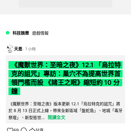
科技娛樂
遊戲情報
天恩
7 小時
《魔獸世界：至暗之夜》12.1 「烏拉特
克的詛咒」專訪：巢穴不為提高世界首
領門檻而設 《諸王之眠》縮短約 10 分
鐘
《魔獸世界：至暗之夜》版本更新 12.1「烏拉特克的詛咒」將
於 8 月 13 日正式上線，帶來全新區域「盤蛇島」、地城「毒牙
閱讀全文
祭壇」、新型態世...
69
分享