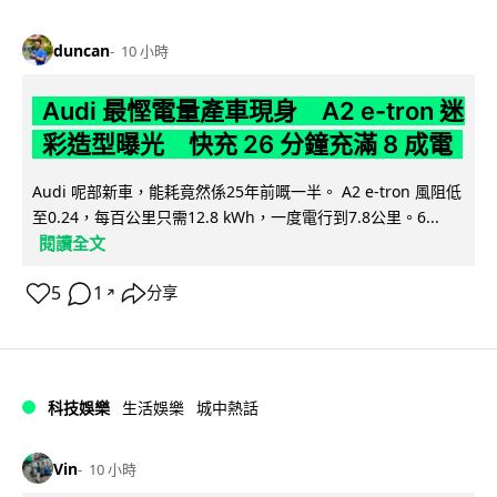
duncan
10 小時
Audi 最慳電量產車現身 A2 e-tron 迷
彩造型曝光 快充 26 分鐘充滿 8 成電
Audi 呢部新車，能耗竟然係25年前嘅一半。 A2 e-tron 風阻低
至0.24，每百公里只需12.8 kWh，一度電行到7.8公里。6...
閱讀全文
5
1
分享
↗
科技娛樂
生活娛樂
城中熱話
Vin
10 小時