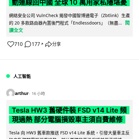
動連線回中國 全球 10 萬用家私隱堪憂
網絡安全公司 VulnCheck 揭發中國智博通電子（Zbtlink）生產
閱
的 20 多款路由器內置後門程式「Endlessdoors」（無盡...
讀全文
710
177
分享
↗
人工智能
arthur
16 小時
Tesla HW3 舊硬件裝 FSD v14 Lite 頻
現過熱 部分電腦損毀車主須自費維修
Tesla 向 HW3 舊車款推送 FSD v14 Lite 系統，引發大量車主反