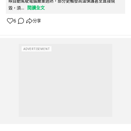
映自動駕駛電腦嚴重過熱，部分更觸發高溫保護甚至直接燒
閱讀全文
毀，須...
6
分享
ADVERTISEMENT