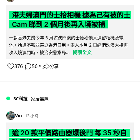
港夫婦澳門的士拾相機 據為己有被的士
Cam 睇到 2 個月後再入境被捕
一對香港夫婦今年 5 月遊澳門乘的士拾獲他人遺留相機及電
池，拾遺不報並帶返香港自用。兩人本月 2 日經港珠澳大橋再
閱讀全文
次入境澳門時，被治安警察局...
376
56
分享
↗
3C科技
家居無線
Vin
13 小時
逾 20 款平價路由器爆後門 每 35 秒自