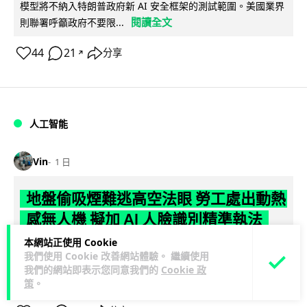
模型將不納入特朗普政府新 AI 安全框架的測試範圍。美國業界
閱讀全文
則聯署呼籲政府不要限...
44
21
分享
↗
人工智能
Vin
1 日
地盤偷吸煙難逃高空法眼 勞工處出動熱
感無人機 擬加 AI 人臉識別精準執法
本網站正使用 Cookie
勞工處投入配備熱感應鏡頭的小型無人機進行高空巡邏以打擊
我們使用 Cookie 改善網站體驗。 繼續使用
地盤違例吸煙，並正研究於未來一年內引入 AI 人臉識別與行為
我們的網站即表示您同意我們的
Cookie 政
閱讀全文
分析功能，結合三大技術進一...
策
。