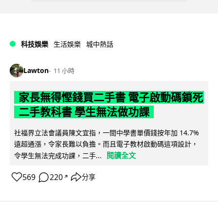
科技娛樂
生活娛樂
城中熱話
Lawton
11 小時
家長無得慳錢買二手書 電子啟動碼鎖死
二手教科書 學生無法做功課
社福界立法會議員陳文宜指，一間中學書單價錢按年加 14.7%
遠超通漲，令家長難以負擔。而且電子教材啟動碼這項設計，
閱讀全文
令學生無法完成功課，二手...
569
220
分享
↗