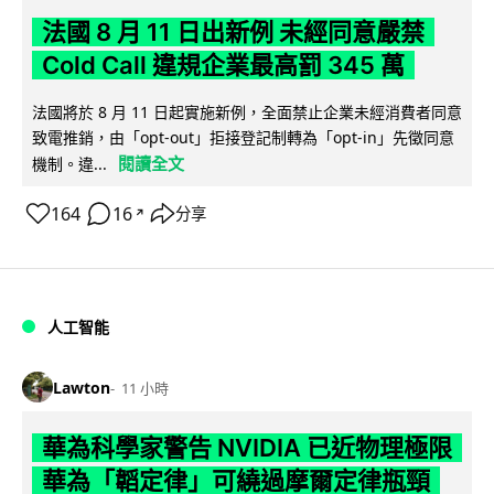
法國 8 月 11 日出新例 未經同意嚴禁
Cold Call 違規企業最高罰 345 萬
法國將於 8 月 11 日起實施新例，全面禁止企業未經消費者同意
致電推銷，由「opt-out」拒接登記制轉為「opt-in」先徵同意
閱讀全文
機制。違...
164
16
分享
↗
人工智能
Lawton
11 小時
華為科學家警告 NVIDIA 已近物理極限
華為「韜定律」可繞過摩爾定律瓶頸