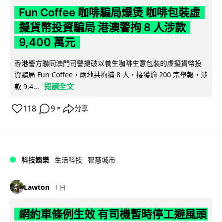
Fun Coffee 咖啡騙局爆煲 咖啡包裝虛
擬貨幣投資騙局 港澳警拘 8 人涉款
9,400 萬元
香港警方聯同澳門司警搗破以養生咖啡生意包裝的虛擬貨幣投
資騙局 Fun Coffee，兩地共拘捕 8 人，接獲逾 200 宗舉報，涉
閱讀全文
款 9,4...
118
9
分享
↗
科技娛樂
生活科技
智慧城市
Lawton
1 日
網約車條例生效 有司機暫時停工避風頭