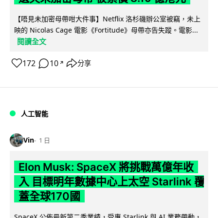
【唔見未加密母帶咁大件事】Netflix 洛杉磯辦公室被竊，未上
映的 Nicolas Cage 電影《Fortitude》母帶亦告失蹤。電影...
閱讀全文
172
10
分享
↗
人工智能
Vin
1 日
Elon Musk: SpaceX 將挑戰萬億年收
入 目標明年數據中心上太空 Starlink 覆
蓋全球170國
SpaceX 公佈最新第二季業績，受惠 Starlink 與 AI 業務帶動，