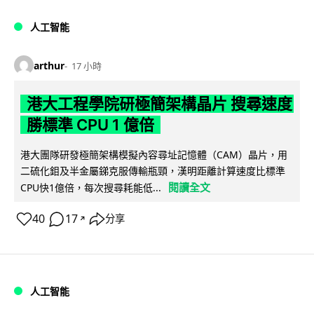
人工智能
arthur
17 小時
港大工程學院研極簡架構晶片 搜尋速度
勝標準 CPU 1 億倍
港大團隊研發極簡架構模擬內容尋址記憶體（CAM）晶片，用
二硫化鉬及半金屬銻克服傳輸瓶頸，漢明距離計算速度比標準
閱讀全文
CPU快1億倍，每次搜尋耗能低...
40
17
分享
↗
人工智能