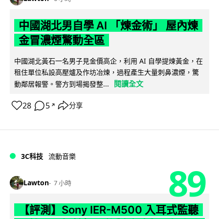
中國湖北男自學 AI 「煉金術」 屋內煉
金冒濃煙驚動全區
中國湖北黃石一名男子見金價高企，利用 AI 自學提煉黃金，在
租住單位私設高壓爐及作坊冶煉，過程產生大量刺鼻濃煙，驚
閱讀全文
動鄰居報警。警方到場揭發整...
28
5
分享
↗
3C科技
流動音樂
89
Lawton
7 小時
【評測】Sony IER-M500 入耳式監聽