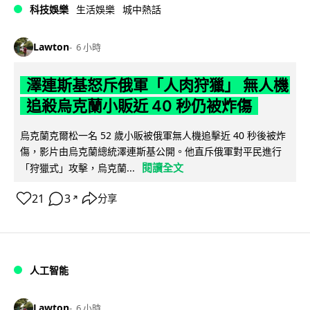
科技娛樂
生活娛樂
城中熱話
Lawton
6 小時
澤連斯基怒斥俄軍「人肉狩獵」 無人機
追殺烏克蘭小販近 40 秒仍被炸傷
烏克蘭克爾松一名 52 歲小販被俄軍無人機追擊近 40 秒後被炸
傷，影片由烏克蘭總統澤連斯基公開。他直斥俄軍對平民進行
閱讀全文
「狩獵式」攻擊，烏克蘭...
21
3
分享
↗
人工智能
Lawton
6 小時