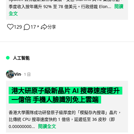
閱讀
季度收入按年飆升 92% 至 78 億美元。行政總裁 Elon...
全文
129
17
分享
↗
人工智能
Vin
1 日
港大研原子級新晶片 AI 搜尋速度提升
一億倍 手機人臉識別免上雲端
香港大學團隊成功研發原子級厚度的「模擬存內搜尋」晶片，
比傳統 CPU 搜尋速度快約 1 億倍，延遲低至 36 皮秒（即
閱讀全文
0.00000000...