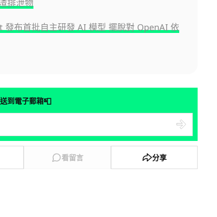
渣排泄物
oft 發布首批自主研發 AI 模型 擺脫對 OpenAI 依
📮
送到電子郵箱
看留言
分享