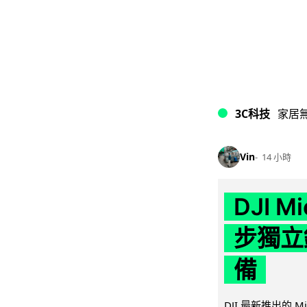
3C科技
家居
Vin
14 小時
DJI M
步獨立錄
備
DJI 最新推出的 