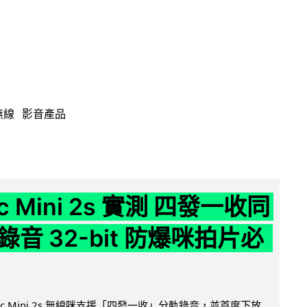
無線
影音產品
ic Mini 2s 實測 四發一收同
音 32-bit 防爆咪拍片必
Mic Mini 2s 無線咪支援「四發一收」分軌錄音，並首度下放