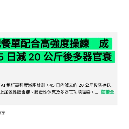
減肥餐單配合高強度操練 成
5 日減 20 公斤後多器官衰
AI 制訂高強度減脂計劃，45 日內減去約 20 公斤後昏迷送
上尿源性膿毒症、膿毒性休克及多器官功能障礙。...
閱讀全
分享