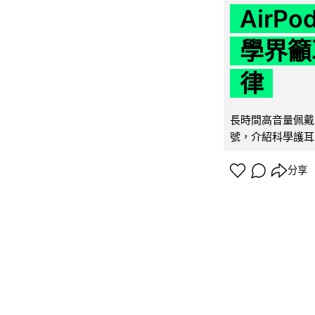
AirP
學界籲
律
長時間高音量佩戴
號，介紹科學護耳的「
分享