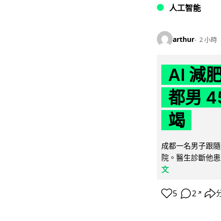
人工智能
arthur
2 小時
AI 
都男 4
竭
成都一名男子跟隨 
院。醫生診斷他患
文
5
2
↗