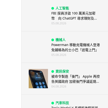
人工智能
FBI 探員涉盜 100 萬美元加密
幣 向 ChatGPT 尋求理財及...
05.08.2026
機械人
Powerman 移動充電機械人登港
免鋪樁為的士小巴「送電上門」
05.08.2026
資訊保安
被命令製造「後門」 Apple 再控
告英國政府 加密後門爭議延燒...
04.08.2026
汽車科技
Tesla Model Y 長續航後驅版抵