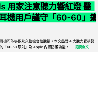
ods 用家注意聽力響紅燈 醫
耳機用戶謹守「60-60」鐵
耳機可能導致永久性噪音性聽損。本文盤點 4 大聽力受損警
60-60 原則」及 Apple 內置防護功能，...
閱讀全文