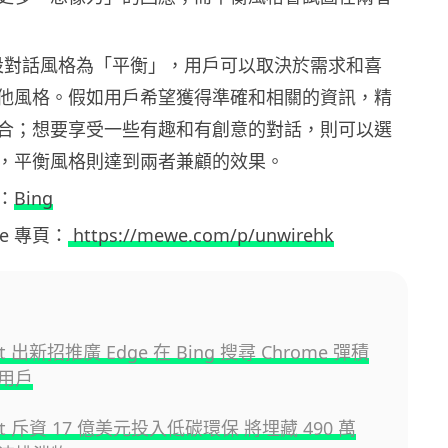
 預設對話風格為「平衡」，用戶可以取決於需求和喜
他風格。假如用戶希望獲得準確和相關的資訊，精
合；想要享受一些有趣和有創意的對話，則可以選
，平衡風格則達到兩者兼顧的效果。
：
Bing
ewe 專頁：
https://mewe.com/p/unwirehk
oft 出新招推廣 Edge 在 Bing 搜尋 Chrome 彈積
用戶
oft 斥資 17 億美元投入低碳環保 將埋藏 490 萬