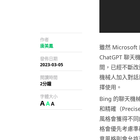
作者
唐美鳳
雖然 Microso
ChatGPT 
發佈日期
2023-03-05
間，已經不斷改進和
機械人加入對話風格
閱讀時間
2分鐘
擇使用。
字體大小
Bing 的聊天機
A
A
A
和精確（Prec
風格會獲得不同的
格會優先考慮準
意風格則會允許