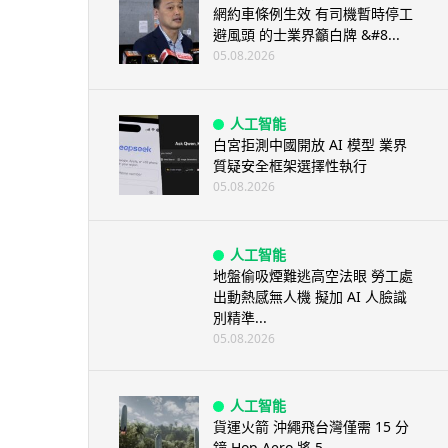
網約車條例生效 有司機暫時停工
避風頭 的士業界籲白牌 &#8...
05.08.2026
人工智能
白宮拒測中國開放 AI 模型 業界
質疑安全框架選擇性執行
05.08.2026
人工智能
地盤偷吸煙難逃高空法眼 勞工處
出動熱感無人機 擬加 AI 人臉識
別精準...
05.08.2026
人工智能
貨運火箭 沖繩飛台灣僅需 15 分
鐘 Hop Aero 將 5...