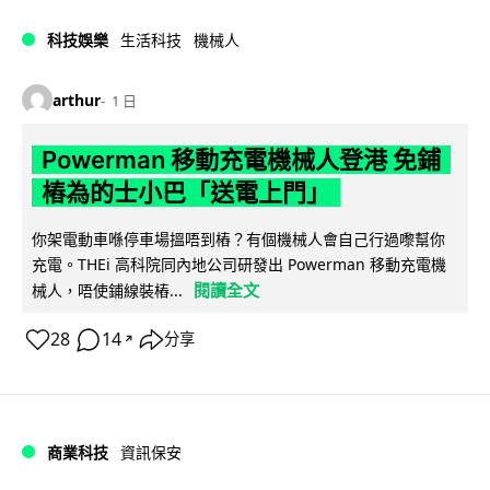
科技娛樂
生活科技
機械人
arthur
1 日
Powerman 移動充電機械人登港 免鋪
樁為的士小巴「送電上門」
你架電動車喺停車場搵唔到樁？有個機械人會自己行過嚟幫你
充電。THEi 高科院同內地公司研發出 Powerman 移動充電機
閱讀全文
械人，唔使鋪線裝樁...
28
14
分享
↗
商業科技
資訊保安