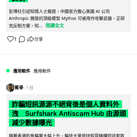
彭博社引述知情人士報道，中國官方擔心美國 AI 公司
Anthropic 開發的頂級模型 Mythos 可被用作攻擊武器，正研
閱讀全文
究反制方案。知...
1
分享
應用軟件
應用軟件
藍骨
1 日
詐騙短訊源源不絕背後是個人資料外
洩 Surfshark Antiscam Hub 由源頭
減少數據曝光
隨著香港釣魚騙案大幅上升，騙徒大量發送假冒機構短訊套取