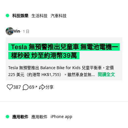
科技娛樂
生活科技
汽車科技
Vin
1 日
Tesla 無預警推出兒童車 無電池電機一
樣秒殺 炒至約港幣39萬
Tesla 無預警推出 Balance Bike for Kids 兒童平衡車，定價
閱讀全文
225 美元（約港幣 HK$1,755）。雖然車身並無...
387
69
分享
↗
iPhone app
應用軟件
應用軟件