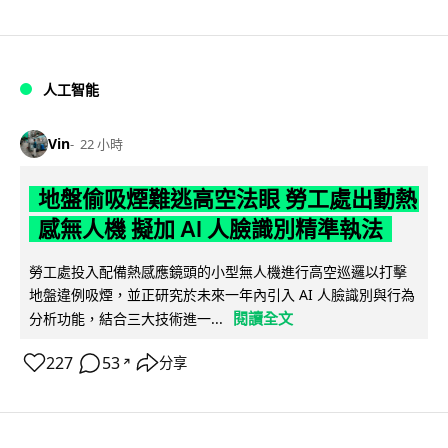
人工智能
Vin
22 小時
地盤偷吸煙難逃高空法眼 勞工處出動熱
感無人機 擬加 AI 人臉識別精準執法
勞工處投入配備熱感應鏡頭的小型無人機進行高空巡邏以打擊
地盤違例吸煙，並正研究於未來一年內引入 AI 人臉識別與行為
閱讀全文
分析功能，結合三大技術進一...
227
53
分享
↗