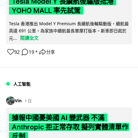
Tesla Model Y 長續航後驅版抵港
YOHO MALL 率先試駕
Tesla 香港推出 Model Y Premium 長續航後輪驅動版，續航最
高達 691 公里，為家族中續航最長單摩打版本。新車即日起於
閱讀全文
元...
92
19
分享
↗
人工智能
Vin
1 日
據報中國憂美國 AI 變武器 不滿
Anthropic 拒正常存取 擬列實體清單作
反制