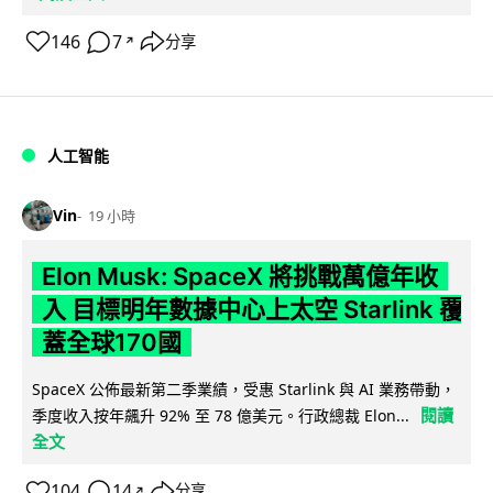
146
7
分享
↗
人工智能
Vin
19 小時
Elon Musk: SpaceX 將挑戰萬億年收
入 目標明年數據中心上太空 Starlink 覆
蓋全球170國
SpaceX 公佈最新第二季業績，受惠 Starlink 與 AI 業務帶動，
閱讀
季度收入按年飆升 92% 至 78 億美元。行政總裁 Elon...
全文
104
14
分享
↗