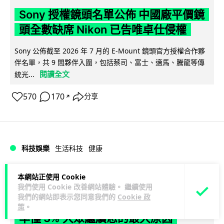
Sony 授權鏡頭名單公佈 中國廠平價鏡
頭全數缺席 Nikon 已告唯卓仕侵權
Sony 公佈截至 2026 年 7 月的 E-Mount 鏡頭官方授權合作夥
伴名單，共 9 間夥伴入圍，包括蔡司、富士、適馬、騰龍等傳
閱讀全文
統光...
570
170
分享
↗
科技娛樂
生活科技
健康
Lawton
1 日
本網站正使用 Cookie
我們使用 Cookie 改善網站體驗。 繼續使用
我們的網站即表示您同意我們的
Cookie 政
室內空氣 40 度暑熱難耐 德國空調普及
策
。
率僅 3% 大眾繼續忍的最大原因