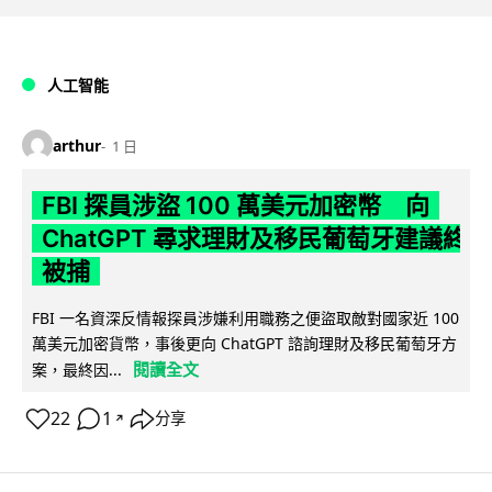
人工智能
arthur
1 日
FBI 探員涉盜 100 萬美元加密幣 向
ChatGPT 尋求理財及移民葡萄牙建議終
被捕
FBI 一名資深反情報探員涉嫌利用職務之便盜取敵對國家近 100
萬美元加密貨幣，事後更向 ChatGPT 諮詢理財及移民葡萄牙方
閱讀全文
案，最終因...
22
1
分享
↗