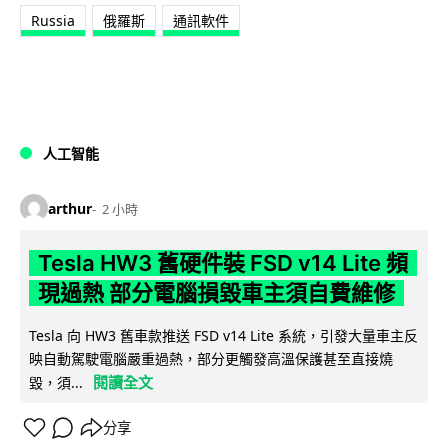
Russia
俄羅斯
通訊軟件
人工智能
arthur
2 小時
Tesla HW3 舊硬件裝 FSD v14 Lite 頻
現過熱 部分電腦損毀車主須自費維修
Tesla 向 HW3 舊車款推送 FSD v14 Lite 系統，引發大量車主反
映自動駕駛電腦嚴重過熱，部分更觸發高溫保護甚至直接燒
閱讀全文
毀，須...
分享