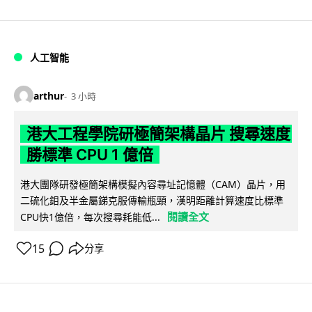
人工智能
arthur
3 小時
港大工程學院研極簡架構晶片 搜尋速度
勝標準 CPU 1 億倍
港大團隊研發極簡架構模擬內容尋址記憶體（CAM）晶片，用
二硫化鉬及半金屬銻克服傳輸瓶頸，漢明距離計算速度比標準
閱讀全文
CPU快1億倍，每次搜尋耗能低...
15
分享