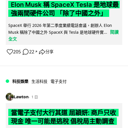
Elon Musk 稱 SpaceX Tesla 是地球最
強兩間硬件公司 「除了中國之外」
SpaceX 舉行 2026 年第二季度業績電話會議，創辦人 Elon
閱讀
Musk 稱除了中國之外 SpaceX 與 Tesla 是地球硬件實...
全文
205
22
分享
↗
科技娛樂
生活科技
電子支付
Lawton
1 日
當電子支付大行其道 屈穎妍: 商戶只收
現金 唯一可能是逃稅 倡稅局主動調查