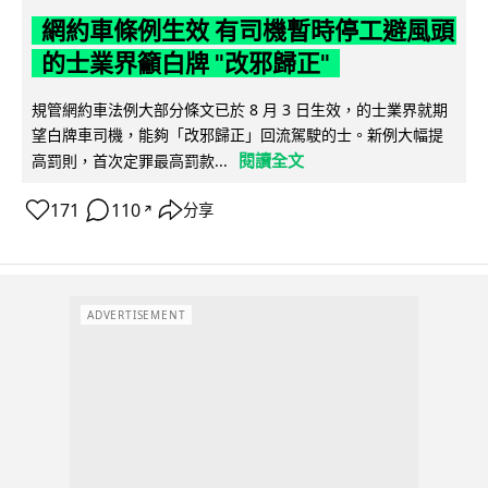
網約車條例生效 有司機暫時停工避風頭
的士業界籲白牌 "改邪歸正"
規管網約車法例大部分條文已於 8 月 3 日生效，的士業界就期
望白牌車司機，能夠「改邪歸正」回流駕駛的士。新例大幅提
閱讀全文
高罰則，首次定罪最高罰款...
171
110
分享
↗
ADVERTISEMENT