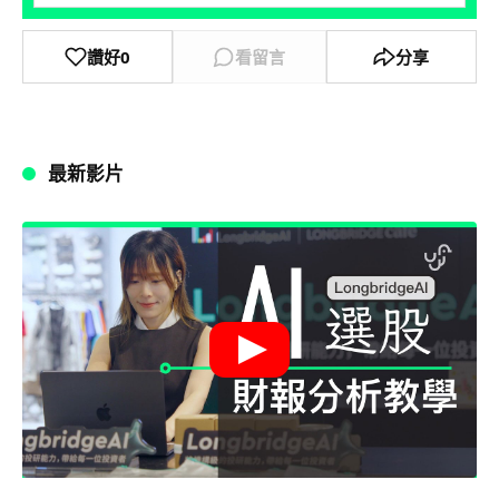
讚好
0
看留言
分享
最新影片