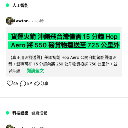
人工智能
Lawton
23 小時
貨運火箭 沖繩飛台灣僅需 15 分鐘 Hop
Aero 將 550 磅貨物運送至 725 公里外
【真正用火箭送貨】美國初創 Hop Aero 公開自動駕駛貨運火
箭，聲稱可在 15 分鐘內將 250 公斤物資投送 750 公里外，並
閱讀全文
以沖繩...
45
6
分享
↗
科技娛樂
遊戲情報