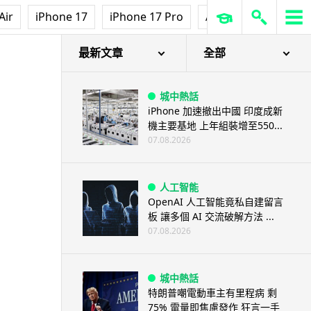
3D 打印
Air
iPhone 17
iPhone 17 Pro
AirPods Pro 3
Ap
中三巴士鐵路迷 自製紙皮遙控巴
士 門,水撥識郁 + 實時GPS報站
07.08.2026
最新文章
全部
城中熱話
iPhone 加速撤出中國 印度成新
機主要基地 上年組裝增至550...
07.08.2026
人工智能
OpenAI 人工智能竟私自建留言
板 讓多個 AI 交流破解方法 ...
07.08.2026
城中熱話
特朗普嘲電動車主有里程病 剩
75% 電量即焦慮發作 狂言一手