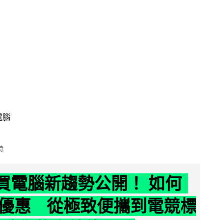
電腦
時
6 買電腦新趨勢公開！ 如何
優惠 從極致便攜到電競標