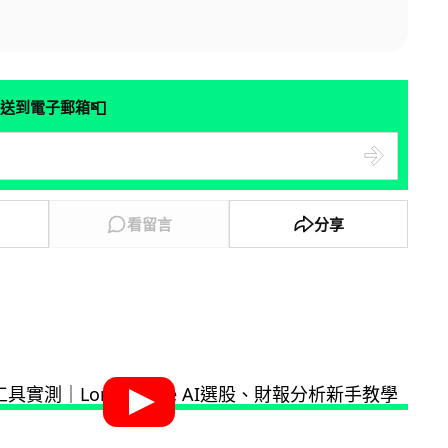
📮
送到電子郵箱
看留言
分享