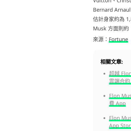
Vuitton、Chr
Bernard Ar
估計身家約為 1,8
Musk 方面則約 
來源：
Fortune
相關文章:
超越 Elo
雲端合約
Elon M
費 App
Elon 
App S