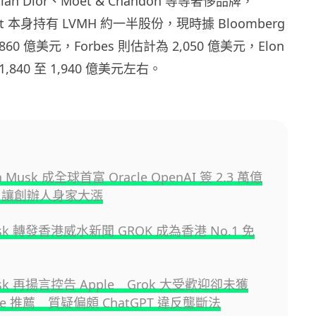
istian Dior、Moët & Chandon 等等奢侈品牌，
nault 本身持有 LVMH 約一半股份，現時據 Bloomberg
60 億美元，Forbes 則估計為 2,050 億美元，Elon
1,840 至 1,940 億美元左右。
n Musk 成全球首富 Oracle OpenAI 簽 2.3 萬億
 讓創辦人身家大漲
usk 轉發香港威水新聞 GROK 成為香港 No.1 免
Musk 再揚言控告 Apple Grok 大受歡迎卻未獲
tore 推薦 質疑偏頗 ChatGPT 違反壟斷法