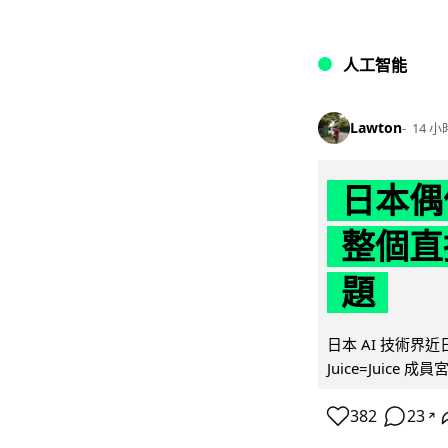
人工智能
Lawton
14 小
日本偶
整個直
題
日本 AI 技術
Juice=Juic
382
23
↗