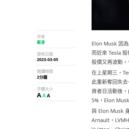
作者
藍骨
Elon Musk
而近來 Tesla
發佈日期
2023-03-05
股價又再波動，令 
閱讀時間
在上星期三，Tes
2分鐘
此重新奪回失去一
字體大小
資者日活動後，
A
A
A
5%，Elon 
與 Elon Mus
Arnault，L