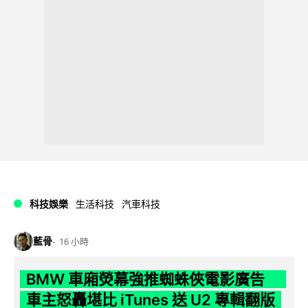
科技娛樂
生活科技
汽車科技
藍骨
16 小時
BMW 車廂熒幕強推蜘蛛俠電影廣告
車主怒轟堪比 iTunes 送 U2 專輯翻版