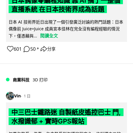
日本偶像零編程知識 靠 AI 搞了一整個
直播系統 在日本技術界成為話題
日本 AI 技術界近日出現了一個引發廣泛討論的熱門話題：日本
偶像前 Juice=Juice 成員宮本佳林在完全沒有編程經驗的情況
閱讀全文
下，僅憑藉與...
601
50
分享
↗
商業科技
3D 打印
Vin
1 日
中三巴士鐵路迷 自製紙皮遙控巴士 門,
水撥識郁 + 實時GPS報站