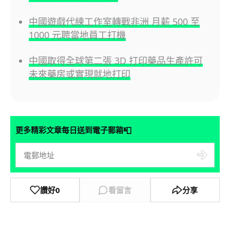
中國遊戲代練工作室轉戰非洲 月薪 500 至
1000 元聘當地員工打機
中國取得全球第二張 3D 打印藥品生產許可
未來藥房或實現就地打印
📮
更多精彩文章每日送到電子郵箱
讚好
0
看留言
分享