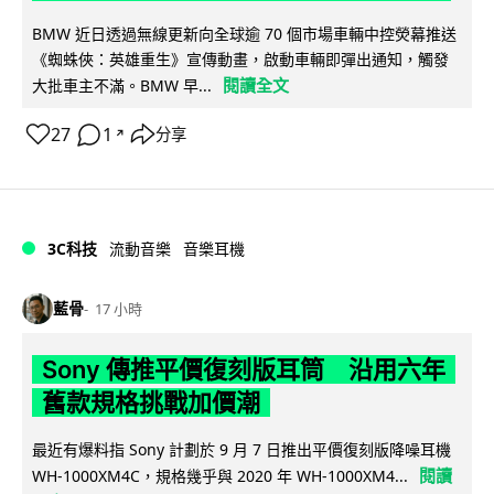
BMW 近日透過無線更新向全球逾 70 個市場車輛中控熒幕推送
《蜘蛛俠：英雄重生》宣傳動畫，啟動車輛即彈出通知，觸發
閱讀全文
大批車主不滿。BMW 早...
27
1
分享
↗
3C科技
流動音樂
音樂耳機
藍骨
17 小時
Sony 傳推平價復刻版耳筒 沿用六年
舊款規格挑戰加價潮
最近有爆料指 Sony 計劃於 9 月 7 日推出平價復刻版降噪耳機
閱讀
WH-1000XM4C，規格幾乎與 2020 年 WH-1000XM4...