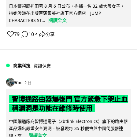
日本警視廳神田署 8 月 6 日公布，拘捕一名 32 歲大阪女子，
指她涉嫌在出版巨頭集英社旗下官方網店「JUMP
閱讀全文
CHARACTERS ST...
79
10
分享
↗
商業科技
資訊保安
Vin
2 日
智博通路由器爆後門 官方緊急下架止血
稱漏洞是功能在維修時使用
中國網通廠商智博通電子（Zbtlink Electronics）旗下的路由器
產品爆出嚴重安全漏洞，被發現每 35 秒便會與中國伺服器連
閱讀全文
線，旗...