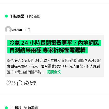
科技娛樂
科技新聞
arthur
1 日
冷氣 24 小時長開電費更平？內地網民
自測結果兩極 專家拆解慳電邏輯
你信唔信冷氣長開 24 小時，電費反而平過開開關關？內地網民
實測結果兩極，有人一個月電費只需 118 元人民幣，有人飆到
閱讀全文
過千。電力部門話不能...
36
分享
3C科技
流動電腦