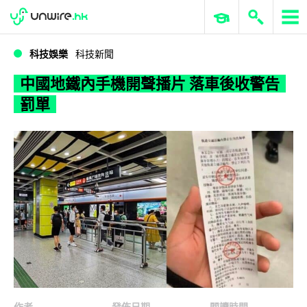
WWDC 2026
GenAI 與雲端科技專區
ERP 與商業 AI
中國地鐵內手機開聲播片 落車後收警告罰單
科技娛樂
科技新聞
中國地鐵內手機開聲播片 落車後收警告
罰單
作者
發佈日期
閱讀時間