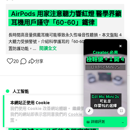
AirPods 用家注意聽力響紅燈 醫學界籲
耳機用戶謹守「60-60」鐵律
長時間高音量佩戴耳機可能導致永久性噪音性聽損。本文盤點 4
大聽力受損警號，介紹科學護耳的「60-60 原則」及 Apple 內
×
閱讀全文
置防護功能，...
20
分享
人工智能
本網站正使用 Cookie
arthur
2 日
我們使用 Cookie 改善網站體驗。 繼續使用
🎵
⛶
我們的網站即表示您同意我們的
Cookie 政
策
。
AI 減肥餐單配合高強度操練 成都男
📖 詳細評測
→