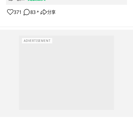
371
83
分享
↗
ADVERTISEMENT