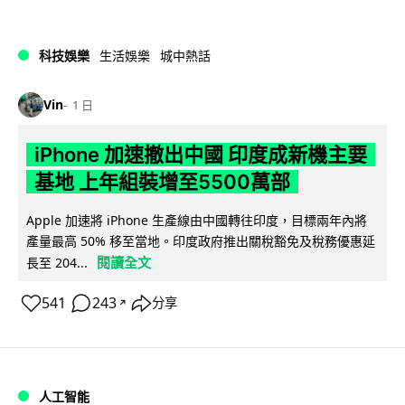
科技娛樂
生活娛樂
城中熱話
Vin
1 日
iPhone 加速撤出中國 印度成新機主要
基地 上年組裝增至5500萬部
Apple 加速將 iPhone 生產線由中國轉往印度，目標兩年內將
產量最高 50% 移至當地。印度政府推出關稅豁免及稅務優惠延
閱讀全文
長至 204...
541
243
分享
↗
人工智能