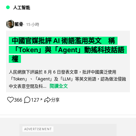
人工智能
藍骨
15 小時
中國官媒批評 AI 術語濫用英文 稱
「Token」與「Agent」動搖科技話語
權
人民網旗下評論於 8 月 6 日發表文章，批評中國廣泛使用
「Token」、「Agent」及「LLM」等英文術語，認為做法侵蝕
閱讀全文
中文表意空間及科...
366
127
分享
↗
ADVERTISEMENT