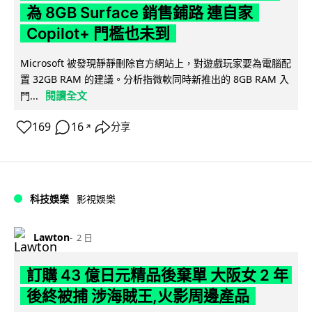
為 8GB Surface 銷售鋪路 連自家
Copilot+ 門檻也未到
Microsoft 被發現靜靜刪除官方網站上，對遊戲玩家要為電腦配
置 32GB RAM 的建議。分析指微軟同時新推出的 8GB RAM 入
閱讀全文
門...
169
16
分享
↗
科技娛樂
影視娛樂
Lawton
2 日
訂購 43 億日元精品後棄單 大阪女 2 年
後終被捕 涉海賊王,火影周邊產品