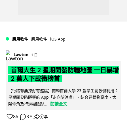
iOS App
應用軟件
應用軟件
Lawton
1 日
首爾大生 2 星期開發防曬地圖 一日暴增
2 萬人下載衝榜首
【行路都要揀好有遮陰】南韓首爾大學 23 歲學生劉敏俊利用 2
星期開發防曬導航 App「走向陰涼處」，結合建築物高度、太
閱讀全文
陽仰角及行道樹陰影...
86
3
分享
↗