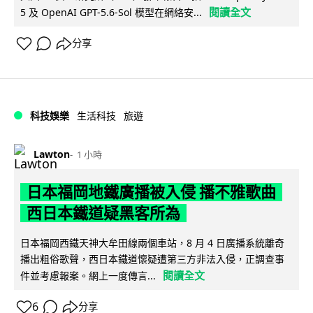
閱讀全文
5 及 OpenAI GPT-5.6-Sol 模型在網絡安...
分享
科技娛樂
生活科技
旅遊
Lawton
1 小時
日本福岡地鐵廣播被入侵 播不雅歌曲
西日本鐵道疑黑客所為
日本福岡西鐵天神大牟田線兩個車站，8 月 4 日廣播系統離奇
播出粗俗歌聲，西日本鐵道懷疑遭第三方非法入侵，正調查事
閱讀全文
件並考慮報案。網上一度傳言...
6
分享