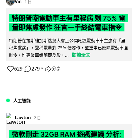
Vin
1 日
特朗普嘲電動車主有里程病 剩 75% 電
量即焦慮發作 狂言一手終結電車指令
特朗普在拉斯維加斯造勢大會上公開嘲諷電動車車主患有「里
程焦慮病」，聲稱電量剩 75% 便發作，並重申已廢除電動車強
閱讀全文
制令。惟專業車媒隨即反駁，...
629
279
分享
↗
人工智能
Lawton
2 日
微軟刪走 32GB RAM 遊戲建議 分析: