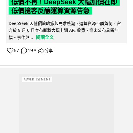
低價不再！DeepSeek 大幅加價在即
低價搶客反釀運算資源告急
DeepSeek 因低價策略掀起需求熱潮，運算資源不勝負荷，官
方於 8 月 6 日宣布即將大幅上調 API 收費，惟未公布具體加
閱讀全文
幅。事件與...
67
19
分享
↗
ADVERTISEMENT