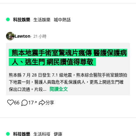
科技娛樂
生活娛樂
城中熱話
Lawton
21 小時
熊本地震手術室驚魂片瘋傳 醫護保護病
人、逃生門 網民讚值得尊敬
熊本縣 7 月 28 日發生 7.1 級地震，熊本綜合醫院手術室鏡頭拍
下地震一刻，醫護人員臨危不亂保護病人，更馬上開逃生門確
閱讀全文
保出口流通。片段...
66
17
分享
↗
科技娛樂
生活科技
健康