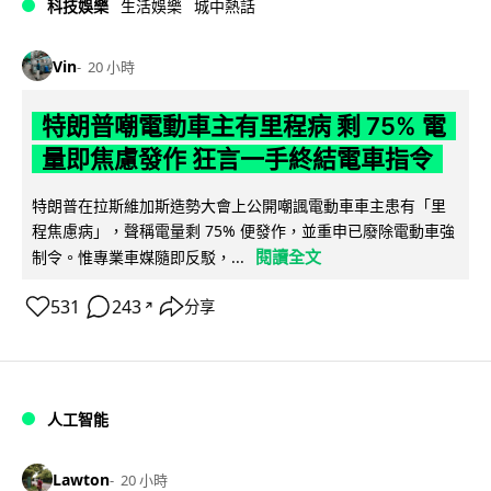
科技娛樂
生活娛樂
城中熱話
Vin
20 小時
特朗普嘲電動車主有里程病 剩 75% 電
量即焦慮發作 狂言一手終結電車指令
特朗普在拉斯維加斯造勢大會上公開嘲諷電動車車主患有「里
程焦慮病」，聲稱電量剩 75% 便發作，並重申已廢除電動車強
閱讀全文
制令。惟專業車媒隨即反駁，...
531
243
分享
↗
人工智能
Lawton
20 小時