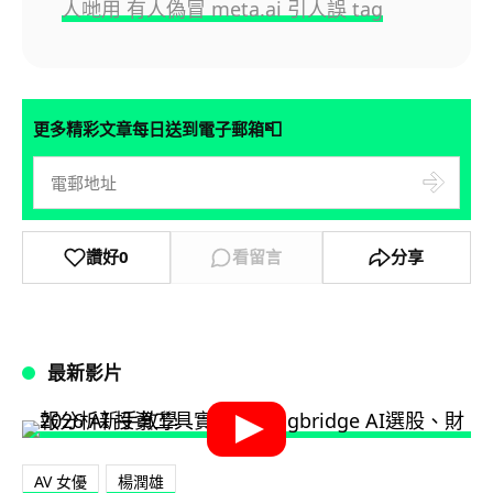
人哋用 有人偽冒 meta.ai 引人誤 tag
📮
更多精彩文章每日送到電子郵箱
讚好
0
看留言
分享
最新影片
AV 女優
楊潤雄