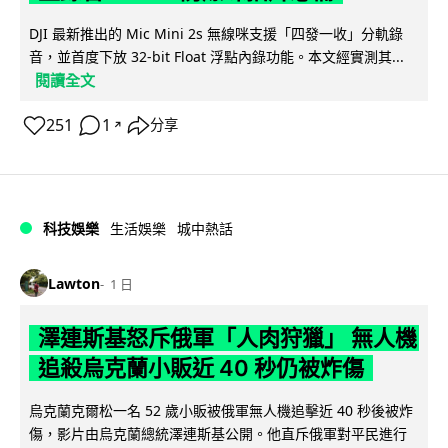
DJI 最新推出的 Mic Mini 2s 無線咪支援「四發一收」分軌錄
音，並首度下放 32-bit Float 浮點內錄功能。本文經實測其...
閱讀全文
251
1
分享
↗
科技娛樂
生活娛樂
城中熱話
Lawton
1 日
澤連斯基怒斥俄軍「人肉狩獵」 無人機
追殺烏克蘭小販近 40 秒仍被炸傷
烏克蘭克爾松一名 52 歲小販被俄軍無人機追擊近 40 秒後被炸
傷，影片由烏克蘭總統澤連斯基公開。他直斥俄軍對平民進行