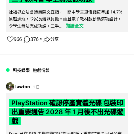
社福界立法會議員陳文宜指，一間中學書單價錢按年加 14.7%
遠超通漲，令家長難以負擔。而且電子教材啟動碼這項設計，
閱讀全文
令學生無法完成功課，二手...
966
376
分享
↗
科技娛樂
遊戲情報
Lawton
1 日
PlayStation 確認停產實體光碟 包裝印
出重要通告 2028 年 1 月後不出光碟遊
戲
Sony 已在 PS5 主機包裝加貼提示貼紙，重申官方 7 月已公布