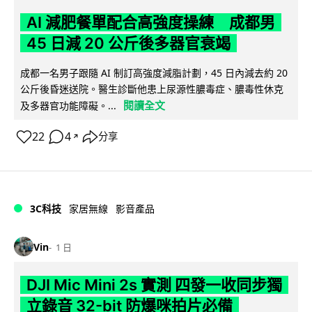
AI 減肥餐單配合高強度操練 成都男
45 日減 20 公斤後多器官衰竭
成都一名男子跟隨 AI 制訂高強度減脂計劃，45 日內減去約 20
公斤後昏迷送院。醫生診斷他患上尿源性膿毒症、膿毒性休克
閱讀全文
及多器官功能障礙。...
22
4
分享
↗
3C科技
家居無線
影音產品
Vin
1 日
DJI Mic Mini 2s 實測 四發一收同步獨
立錄音 32-bit 防爆咪拍片必備