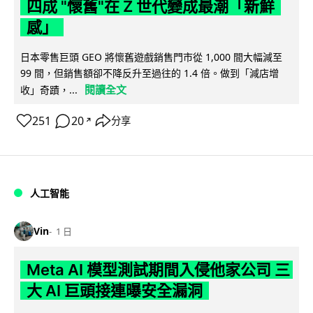
四成 "懷舊"在 Z 世代變成最潮「新鮮
感」
日本零售巨頭 GEO 將懷舊遊戲銷售門市從 1,000 間大幅減至
99 間，但銷售額卻不降反升至過往的 1.4 倍。做到「減店增
閱讀全文
收」奇蹟，...
251
20
分享
↗
人工智能
Vin
1 日
Meta AI 模型測試期間入侵他家公司 三
大 AI 巨頭接連曝安全漏洞