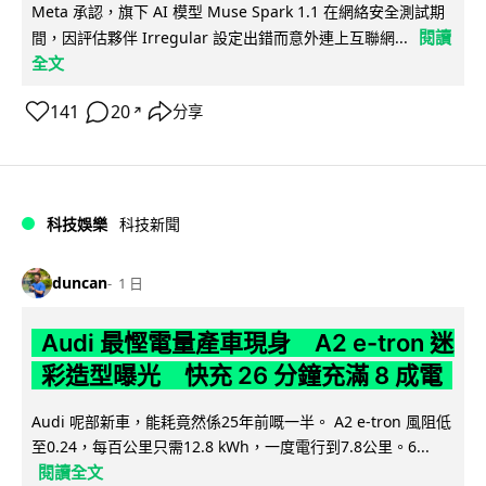
Meta 承認，旗下 AI 模型 Muse Spark 1.1 在網絡安全測試期
閱讀
間，因評估夥伴 Irregular 設定出錯而意外連上互聯網...
全文
141
20
分享
↗
科技娛樂
科技新聞
duncan
1 日
Audi 最慳電量產車現身 A2 e-tron 迷
彩造型曝光 快充 26 分鐘充滿 8 成電
Audi 呢部新車，能耗竟然係25年前嘅一半。 A2 e-tron 風阻低
至0.24，每百公里只需12.8 kWh，一度電行到7.8公里。6...
閱讀全文