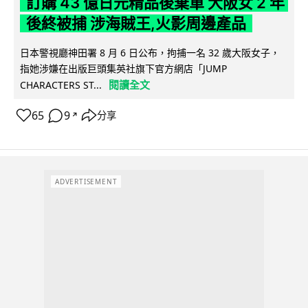
訂購 43 億日元精品後棄單 大阪女 2 年
後終被捕 涉海賊王,火影周邊產品
日本警視廳神田署 8 月 6 日公布，拘捕一名 32 歲大阪女子，
指她涉嫌在出版巨頭集英社旗下官方網店「JUMP
閱讀全文
CHARACTERS ST...
65
9
分享
↗
ADVERTISEMENT