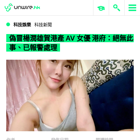
WWDC 2026
GenAI 與雲端科技專區
ERP 與商業 AI
偽冒楊潤雄賀港產 AV 女優 港府：絕無此事、已報警處理
科技娛樂
科技新聞
偽冒楊潤雄賀港產 AV 女優 港府：絕無此
事、已報警處理
作者
發佈日期
閱讀時間