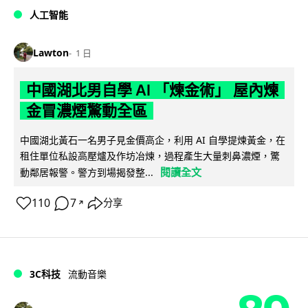
人工智能
Lawton
1 日
中國湖北男自學 AI 「煉金術」 屋內煉
金冒濃煙驚動全區
中國湖北黃石一名男子見金價高企，利用 AI 自學提煉黃金，在
租住單位私設高壓爐及作坊冶煉，過程產生大量刺鼻濃煙，驚
閱讀全文
動鄰居報警。警方到場揭發整...
110
7
分享
↗
3C科技
流動音樂