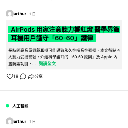
arthur
1 日
AirPods 用家注意聽力響紅燈 醫學界籲
耳機用戶謹守「60-60」鐵律
長時間高音量佩戴耳機可能導致永久性噪音性聽損。本文盤點 4
大聽力受損警號，介紹科學護耳的「60-60 原則」及 Apple 內
閱讀全文
置防護功能，...
18
分享
人工智能
arthur
1 日