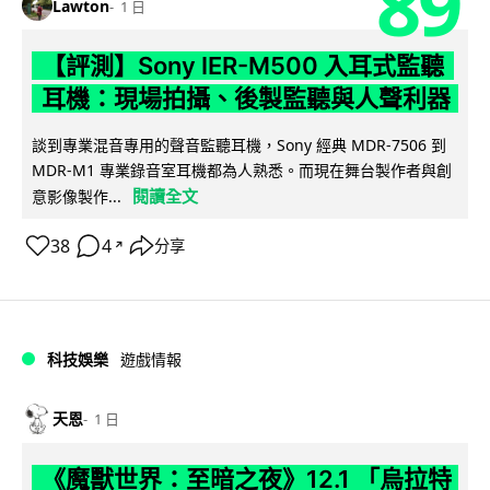
89
Lawton
1 日
【評測】Sony IER-M500 入耳式監聽
耳機：現場拍攝、後製監聽與人聲利器
談到專業混音專用的聲音監聽耳機，Sony 經典 MDR-7506 到
MDR-M1 專業錄音室耳機都為人熟悉。而現在舞台製作者與創
閱讀全文
意影像製作...
38
4
分享
↗
科技娛樂
遊戲情報
天恩
1 日
《魔獸世界：至暗之夜》12.1 「烏拉特