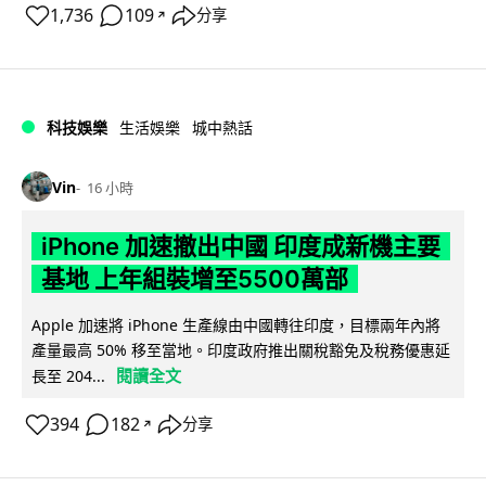
1,736
109
分享
↗
科技娛樂
生活娛樂
城中熱話
Vin
16 小時
iPhone 加速撤出中國 印度成新機主要
基地 上年組裝增至5500萬部
Apple 加速將 iPhone 生產線由中國轉往印度，目標兩年內將
產量最高 50% 移至當地。印度政府推出關稅豁免及稅務優惠延
閱讀全文
長至 204...
394
182
分享
↗