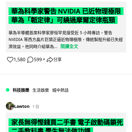
華為科學家警告 NVIDIA 已近物理極限
華為「韜定律」可繞過摩爾定律瓶頸
華為半導體首席科學家廖恒罕見接受近 5 小時專訪，警告
NVIDIA 等西方晶片巨頭正逼近物理極限，傳統製程升級已失經
閱讀全文
濟效益。他同時介紹華為...
1,580
599
分享
↗
科技娛樂
生活娛樂
城中熱話
Lawton
1 日
家長無得慳錢買二手書 電子啟動碼鎖死
二手教科書 學生無法做功課