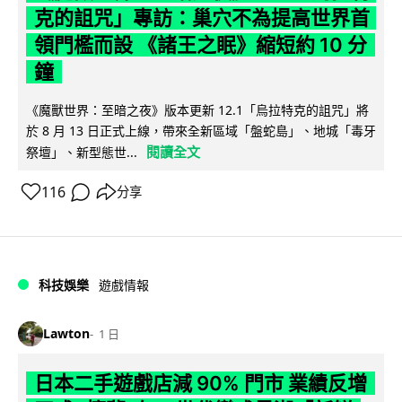
克的詛咒」專訪：巢穴不為提高世界首
領門檻而設 《諸王之眠》縮短約 10 分
鐘
《魔獸世界：至暗之夜》版本更新 12.1「烏拉特克的詛咒」將
於 8 月 13 日正式上線，帶來全新區域「盤蛇島」、地城「毒牙
閱讀全文
祭壇」、新型態世...
116
分享
科技娛樂
遊戲情報
Lawton
1 日
日本二手遊戲店減 90% 門市 業績反增