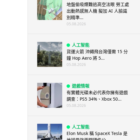
地盤偷吸煙難逃高空法眼 勞工處
出動熱感無人機 擬加 AI 人臉識
別精準...
05.08.2026
人工智能
貨運火箭 沖繩飛台灣僅需 15 分
鐘 Hop Aero 將 5...
05.08.2026
遊戲情報
有實體光碟未必代表你擁有遊戲
調查：PS5 34%、Xbox 50...
05.08.2026
人工智能
Elon Musk 稱 SpaceX Tesla 是
地球最強兩間硬件公...