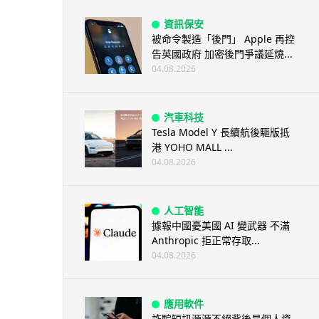
資訊保安
被命令製造「後門」 Apple 再控
告英國政府 加密後門爭議延燒...
04.08.2026
汽車科技
Tesla Model Y 長續航後驅版抵
港 YOHO MALL ...
04.08.2026
人工智能
據報中國憂美國 AI 變武器 不滿
Anthropic 拒正常存取...
04.08.2026
應用軟件
詐騙短訊源源不絕背後是個人資