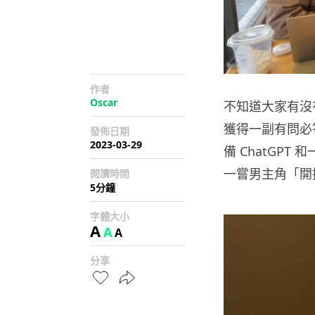
作者
Oscar
不知道大家有沒
獲得一副有問必
發佈日期
2023-03-29
備 ChatGPT 
一嘗男主角「開
閱讀時間
5分鐘
字體大小
A
A
A
分享