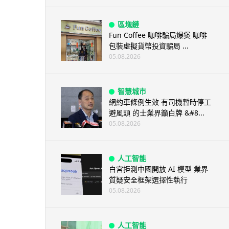
區塊鏈
Fun Coffee 咖啡騙局爆煲 咖啡
包裝虛擬貨幣投資騙局 ...
05.08.2026
智慧城市
網約車條例生效 有司機暫時停工
避風頭 的士業界籲白牌 &#8...
05.08.2026
人工智能
白宮拒測中國開放 AI 模型 業界
質疑安全框架選擇性執行
05.08.2026
人工智能