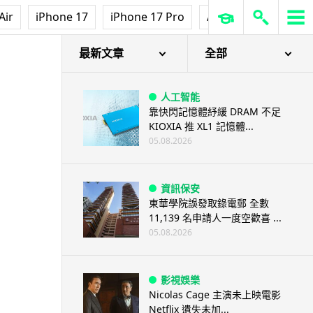
Air
iPhone 17
iPhone 17 Pro
AirPods Pro 3
Ap
最新文章
全部
人工智能
靠快閃記憶體紓緩 DRAM 不足
KIOXIA 推 XL1 記憶體...
05.08.2026
資訊保安
東華學院誤發取錄電郵 全數
11,139 名申請人一度空歡喜 ...
05.08.2026
影視娛樂
Nicolas Cage 主演未上映電影
Netflix 遺失未加...