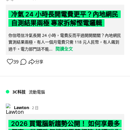
冷氣 24 小時長開電費更平？內地網民
自測結果兩極 專家拆解慳電邏輯
你信唔信冷氣長開 24 小時，電費反而平過開開關關？內地網民
實測結果兩極，有人一個月電費只需 118 元人民幣，有人飆到
閱讀全文
過千。電力部門話不能...
39
分享
3C科技
流動電腦
Lawton
2 日
2026 買電腦新趨勢公開！ 如何享最多