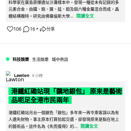
科學家在廣島原爆遺址沙灘樣本中，發現一種從未有記錄的多
元素合金，由鐵、鉻、鎳、錳、鉬及鋁六種金屬混合而成，晶
閱讀全文
體結構獨特。研究由佛羅倫斯大學...
106
16
分享
↗
科技娛樂
生活娛樂
城中熱話
Lawton
8 小時
港鐵紅磡站現「黐地銀包」 原來是藝術
品呃足全港市民兩年
港鐵紅磡站月台一個銀色「銀包」多年來一再令乘客誤以為有
人遺失財物，事主原本打算拾起交還，卻發現原來是黏在地上
閱讀全文
的藝術品。這件名為《失而復得》的...