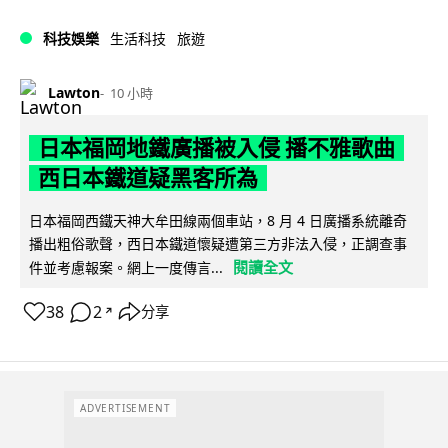
科技娛樂
生活科技
旅遊
Lawton
10 小時
日本福岡地鐵廣播被入侵 播不雅歌曲
西日本鐵道疑黑客所為
日本福岡西鐵天神大牟田線兩個車站，8 月 4 日廣播系統離奇
播出粗俗歌聲，西日本鐵道懷疑遭第三方非法入侵，正調查事
閱讀全文
件並考慮報案。網上一度傳言...
38
2
分享
↗
ADVERTISEMENT