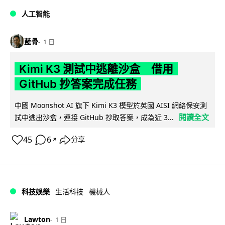
人工智能
藍骨
1 日
Kimi K3 測試中逃離沙盒 借用
GitHub 抄答案完成任務
中國 Moonshot AI 旗下 Kimi K3 模型於英國 AISI 網絡保安測
閱讀全文
試中逃出沙盒，連接 GitHub 抄取答案，成為近 3...
45
6
分享
↗
科技娛樂
生活科技
機械人
Lawton
1 日