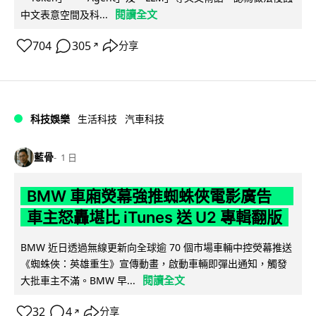
閱讀全文
中文表意空間及科...
704
305
分享
↗
科技娛樂
生活科技
汽車科技
藍骨
1 日
BMW 車廂熒幕強推蜘蛛俠電影廣告
車主怒轟堪比 iTunes 送 U2 專輯翻版
BMW 近日透過無線更新向全球逾 70 個市場車輛中控熒幕推送
《蜘蛛俠：英雄重生》宣傳動畫，啟動車輛即彈出通知，觸發
閱讀全文
大批車主不滿。BMW 早...
32
4
分享
↗