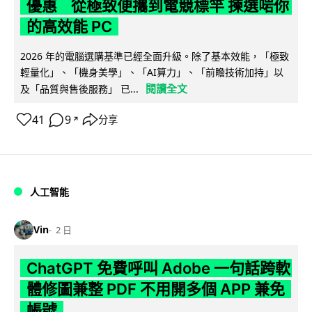
優惠 從極致便攜到電競標竿 揀選啱你
的高效能 PC
2026 年的電腦選購基準已經全面升級。除了基本效能，「極致
輕量化」、「機身美學」、「AI算力」、「前瞻技術加持」以
閱讀全文
及「品質與售後服務」 已...
41
9
分享
↗
人工智能
Vin
2 日
ChatGPT 免費呼叫 Adobe 一句話跨軟
體修圖兼整 PDF 不用開多個 APP 兼免
帳號