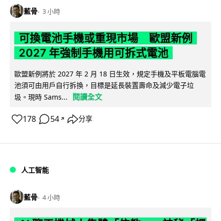
藍骨
3 小時
可換電池手機或重現市場 歐盟新例
2027 年強制手機用可拆式電池
歐盟新例將於 2027 年 2 月 18 日生效，規定手機及平板電腦電
池須可由用戶自行拆換，目標是延長裝置壽命及減少電子垃
閱讀全文
圾。現時 Sams...
178
54
分享
↗
人工智能
藍骨
4 小時