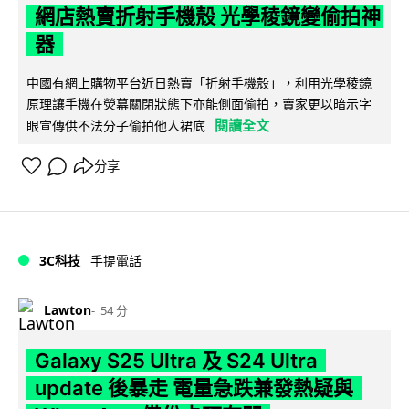
網店熱賣折射手機殼 光學稜鏡變偷拍神
器
中國有網上購物平台近日熱賣「折射手機殼」，利用光學稜鏡
原理讓手機在熒幕關閉狀態下亦能側面偷拍，賣家更以暗示字
閱讀全文
眼宣傳供不法分子偷拍他人裙底
分享
3C科技
手提電話
Lawton
54 分
Galaxy S25 Ultra 及 S24 Ultra
update 後暴走 電量急跌兼發熱疑與