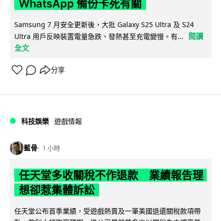
WhatsApp 備份卡死有關
Samsung 7 月安全更新後，大批 Galaxy S25 Ultra 及 S24
閱讀
Ultra 用戶反映裝置電量急跌、發熱甚至充電變慢。有...
全文
分享
科技娛樂
遊戲情報
藍骨
1 小時
任天堂多收關稅不作退款 業績報告理
想卻惹集體訴訟
任天堂公布首季業績，受遊戲熱賣及一筆美國退還關稅款項帶