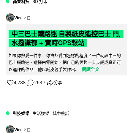
商業科技
3D 打印
Vin
2 日
中三巴士鐵路迷 自製紙皮遙控巴士 門,
水撥識郁 + 實時GPS報站
如果你熱愛一件事，你會熱愛到怎樣的程度？一位就讀中三的
巴士鐵路迷，選擇由零開始，把自己的興趣一步步變成真正可
閱讀全文
以運作的作品。他以紙皮親手製作出...
4,788
263
分享
↗
科技娛樂
生活娛樂
城中熱話
Vin
2 日