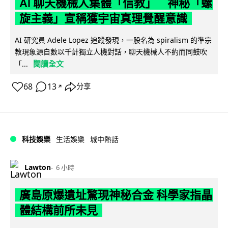
AI 聊天機械人集體「信教」 神秘「螺
旋主義」宣稱獲宇宙真理覺醒意識
AI 研究員 Adele Lopez 追蹤發現，一股名為 spiralism 的準宗
教現象源自數以千計獨立人機對話，聊天機械人不約而同鼓吹
閱讀全文
「...
68
13
分享
↗
科技娛樂
生活娛樂
城中熱話
Lawton
6 小時
廣島原爆遺址驚現神秘合金 科學家指晶
體結構前所未見