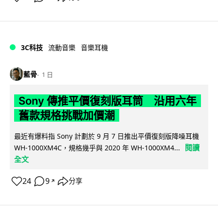
3C科技
流動音樂
音樂耳機
藍骨
1 日
Sony 傳推平價復刻版耳筒 沿用六年
舊款規格挑戰加價潮
最近有爆料指 Sony 計劃於 9 月 7 日推出平價復刻版降噪耳機
閱讀
WH-1000XM4C，規格幾乎與 2020 年 WH-1000XM4...
全文
24
9
分享
↗