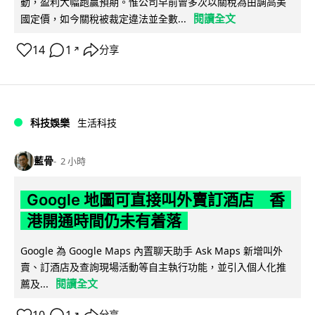
動，盈利大幅跑贏預期。惟公司早前曾多次以關稅為由調高美
閱讀全文
國定價，如今關稅被裁定違法並全數...
14
1
分享
↗
科技娛樂
生活科技
藍骨
2 小時
Google 地圖可直接叫外賣訂酒店 香
港開通時間仍未有着落
Google 為 Google Maps 內置聊天助手 Ask Maps 新增叫外
賣、訂酒店及查詢現場活動等自主執行功能，並引入個人化推
閱讀全文
薦及...
分享
↗