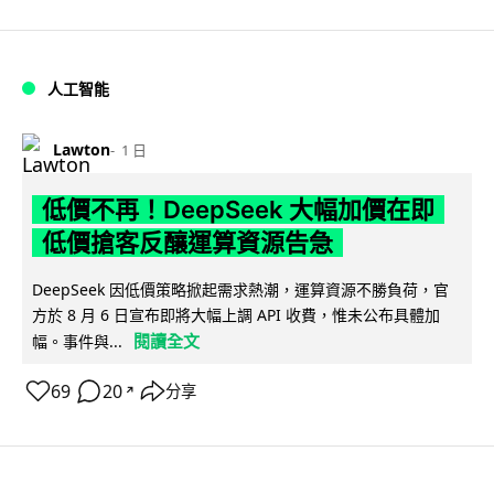
人工智能
Lawton
1 日
低價不再！DeepSeek 大幅加價在即
低價搶客反釀運算資源告急
DeepSeek 因低價策略掀起需求熱潮，運算資源不勝負荷，官
方於 8 月 6 日宣布即將大幅上調 API 收費，惟未公布具體加
閱讀全文
幅。事件與...
69
20
分享
↗