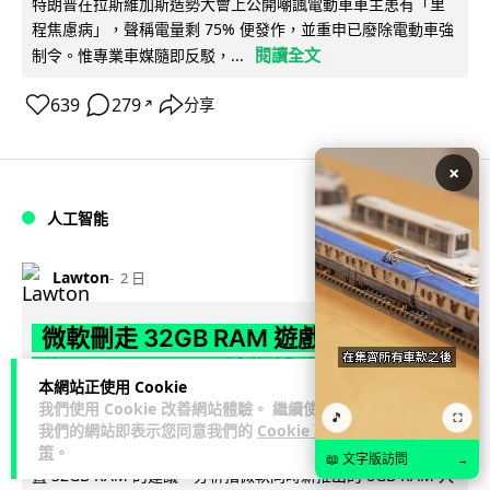
特朗普在拉斯維加斯造勢大會上公開嘲諷電動車車主患有「里
程焦慮病」，聲稱電量剩 75% 便發作，並重申已廢除電動車強
閱讀全文
制令。惟專業車媒隨即反駁，...
639
279
分享
↗
×
人工智能
Lawton
2 日
微軟刪走 32GB RAM 遊戲建議 分析:
為 8GB Surface 銷售鋪路 連自家
本網站正使用 Cookie
Copilot+ 門檻也未到
我們使用 Cookie 改善網站體驗。 繼續使用
🎵
⛶
我們的網站即表示您同意我們的
Cookie 政
Microsoft 被發現靜靜刪除官方網站上，對遊戲玩家要為電腦配
策
。
📖 文字版訪問
→
置 32GB RAM 的建議。分析指微軟同時新推出的 8GB RAM 入