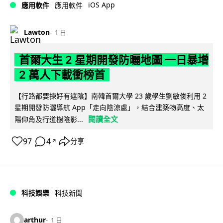
iOS App
應用軟件
應用軟件
Lawton
1 日
首爾大生 2 星期開發防曬地圖 一日暴增
2 萬人下載衝榜首
【行路都要揀好有遮陰】南韓首爾大學 23 歲學生劉敏俊利用 2
星期開發防曬導航 App「走向陰涼處」，結合建築物高度、太
閱讀全文
陽仰角及行道樹陰影...
97
4
分享
↗
科技娛樂
科技新聞
arthur
1 日