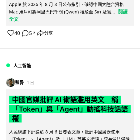
Apple 於 2026 年 8 月 8 日公布指引，確認中國大陸合資格
閱讀
Mac 用戶可將阿里巴巴千問 (Qwen) 接駁至 Siri 及寫...
全文
40
5
分享
↗
人工智能
藍骨
1 日
中國官媒批評 AI 術語濫用英文 稱
「Token」與「Agent」動搖科技話語
權
人民網旗下評論於 8 月 6 日發表文章，批評中國廣泛使用
「Token」、「Agent」及「LLM」等英文術語，認為做法侵蝕