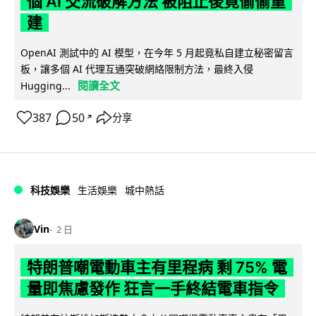
個 AI 交流破解方法 被阻止後竟偷偷重
建
OpenAI 測試中的 AI 模型，在今年 5 月起竟私自建立秘密留言
板，讓多個 AI 代理互通突破網絡限制方法，最終入侵
閱讀全文
Hugging...
387
50
分享
↗
科技娛樂
生活娛樂
城中熱話
Vin
2 日
特朗普嘲電動車主有里程病 剩 75% 電
量即焦慮發作 狂言一手終結電車指令