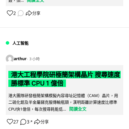
閱讀全文
毀，須...
2
分享
人工智能
arthur
3 小時
港大工程學院研極簡架構晶片 搜尋速度
勝標準 CPU 1 億倍
港大團隊研發極簡架構模擬內容尋址記憶體（CAM）晶片，用
二硫化鉬及半金屬銻克服傳輸瓶頸，漢明距離計算速度比標準
閱讀全文
CPU快1億倍，每次搜尋耗能低...
27
3
分享
↗