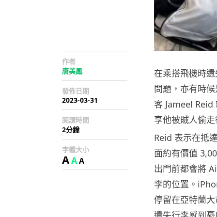
作者
唐美鳳
在乘搭飛機時遺
問題，亦有時候
發佈日期
2023-03-31
客 Jameel Re
享他被賊人偷走行
閱讀時間
2分鐘
Reid 表示
字體大小
面約有價值 3,0
A
A
A
出門前都會將 A
李的位置。iPh
停留在亞特蘭大
遺失行李感到憂慮