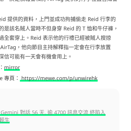
eid 提供的資料，上門並成功拘捕偷走 Reid 行李的
是該名賊人當時不但身穿 Reid 的 T 恤和牛仔褲，
過全套穿上。Reid 表示他的行禮已經被賊人搜掠
AirTag，他向節目主持解釋指一定會在行李放置
為他深信可能有一天會有機會用上。
：
mirror
ewe 專頁：
https://mewe.com/p/unwirehk
emini 對話 56 天, 逾 4700 訊息交流 終陷入
輕生