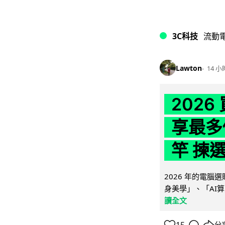
3C科技
流動
Lawton
14 小
202
享最多
竿 揀
2026 年的電
身美學」、「AI算
讀全文
分