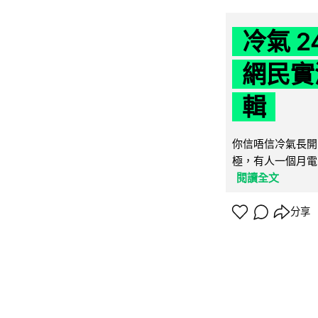
冷氣 
網民實
輯
你信唔信冷氣長開
極，有人一個月電費
閱讀全文
分享