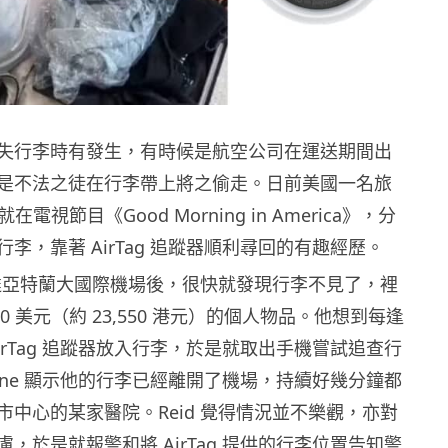
失行李時有發生，有時候是航空公司在運送期間出
是不法之徒在行李帶上將之偷走。日前美國一名旅
id 就在電視節目《Good Morning in America》，分
李，靠著 AirTag 追蹤器順利尋回的有趣經歷。
在抵達亞特蘭大國際機場後，很快就發現行李不見了，裡
00 美元（約 23,550 港元）的個人物品。他想到每逢
irTag 追蹤器放入行李，於是就取出手機嘗試追查行
one 顯示他的行李已經離開了機場，持續好幾分鐘都
市中心的某家醫院。Reid 覺得情況並不樂觀，亦對
，於是就報警和將 AirTag 提供的行李位置告知警