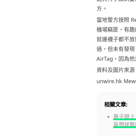
方。
當地警方按照 R
機場竊匪，有趣的
就連襪子都不放
過，但未有發現 
AirTag，因
資料及圖片來源
unwire.hk M
相關文章:
男子戀上 G
妄想狀態