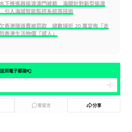
水下推進器偷渡澳門被截 海關針對新型偷渡
 引入海域智能監控系統等技術
欠香港隧道費被罰款 總數接近 20 萬宣佈「走
怨香港生活物價「感人」
📮
送到電子郵箱
看留言
分享