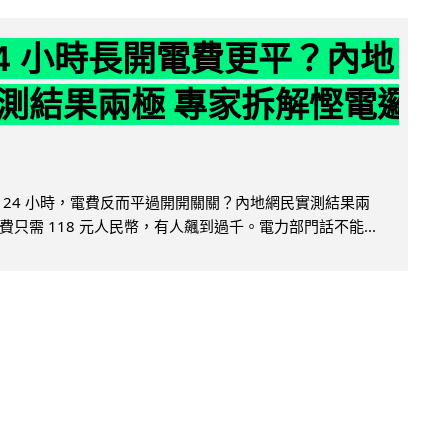
24 小時長開電費更平？內地
測結果兩極 專家拆解慳電邏
 24 小時，電費反而平過開開關關？內地網民實測結果兩
只需 118 元人民幣，有人飆到過千。電力部門話不能...