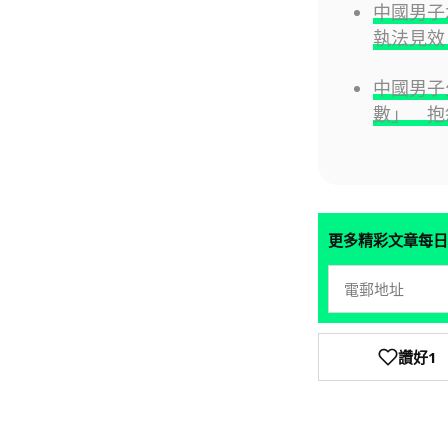
中國男子
執法見效
中國男子
數」 抱
更多精彩文章每日
讚好
1