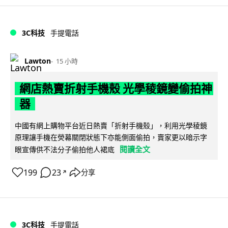
3C科技
手提電話
Lawton
15 小時
網店熱賣折射手機殼 光學稜鏡變偷拍神
器
中國有網上購物平台近日熱賣「折射手機殼」，利用光學稜鏡
原理讓手機在熒幕關閉狀態下亦能側面偷拍，賣家更以暗示字
閱讀全文
眼宣傳供不法分子偷拍他人裙底
199
23
分享
↗
3C科技
手提電話