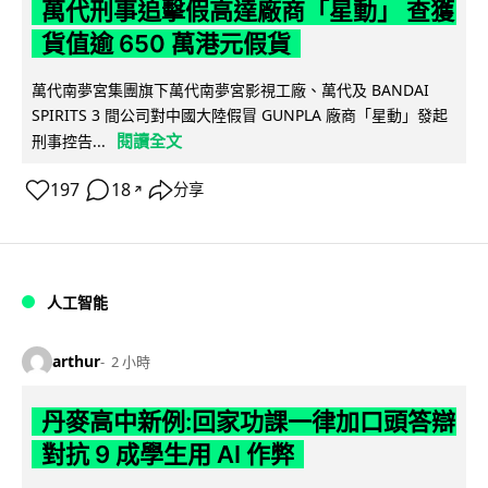
萬代刑事追擊假高達廠商「星動」 查獲
貨值逾 650 萬港元假貨
萬代南夢宮集團旗下萬代南夢宮影視工廠、萬代及 BANDAI
SPIRITS 3 間公司對中國大陸假冒 GUNPLA 廠商「星動」發起
閱讀全文
刑事控告...
197
18
分享
↗
人工智能
arthur
2 小時
丹麥高中新例:回家功課一律加口頭答辯
對抗 9 成學生用 AI 作弊