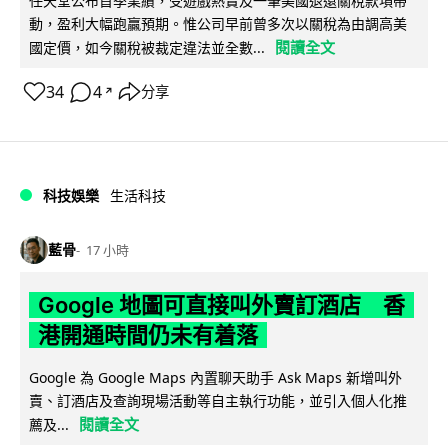
任天堂公布首季業績，受遊戲熱賣及一筆美國退還關稅款項帶
動，盈利大幅跑贏預期。惟公司早前曾多次以關稅為由調高美
閱讀全文
國定價，如今關稅被裁定違法並全數...
34
4
分享
↗
科技娛樂
生活科技
藍骨
17 小時
Google 地圖可直接叫外賣訂酒店 香
港開通時間仍未有着落
Google 為 Google Maps 內置聊天助手 Ask Maps 新增叫外
賣、訂酒店及查詢現場活動等自主執行功能，並引入個人化推
閱讀全文
薦及...