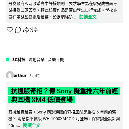
丹麥政府即時收緊高中評核規則，要求學生為在家完成書面考
試接受口頭答辯，藉此核實作品是否由學生自行完成。學校亦
閱讀全文
要在筆試監察電腦螢幕、設定網絡防...
分享
3C科技
流動音樂
音樂耳機
arthur
3 小時
抗通脹奇招？傳 Sony 擬重推六年前經
典耳機 XM4 低價登場
耳機越賣越貴，Sony 應對通脹的奇招居然是重推 6 年前的舊
機？ 消息指平價版 WH-1000XM4C 9 月登場，保留摺疊設計與
閱讀全文
40m...