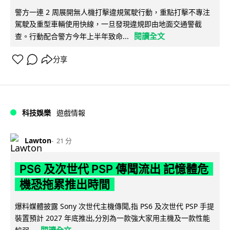
警方一連 2 周展開無人機打擊違規駕駛行動，重點打擊不專注
駕駛及重型車輛使用快線，一旦發現違規即由地面交通警截
閱讀全文
查。行動配合警方今年上半年致命...
分享
科技娛樂
遊戲情報
Lawton
21 分
PS6 及次世代 PSP 傳聞流出 記憶體危
機恐拖累推出時間
爆料媒體披露 Sony 次世代主機傳聞,指 PS6 及次世代 PSP 手提
裝置預計 2027 年底推出,分別為一款強大家用主機及一款性能
閱讀全文