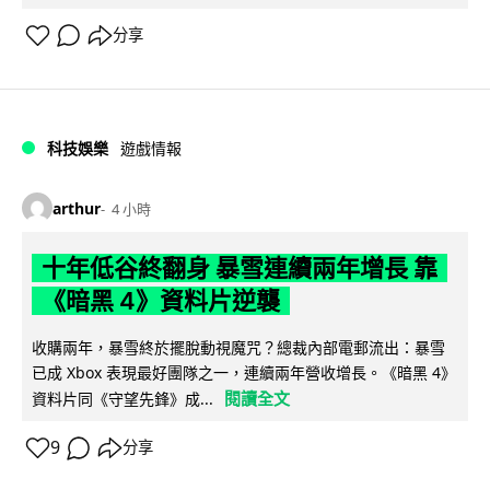
分享
科技娛樂
遊戲情報
arthur
4 小時
十年低谷終翻身 暴雪連續兩年增長 靠
《暗黑 4》資料片逆襲
收購兩年，暴雪終於擺脫動視魔咒？總裁內部電郵流出：暴雪
已成 Xbox 表現最好團隊之一，連續兩年營收增長。《暗黑 4》
閱讀全文
資料片同《守望先鋒》成...
9
分享