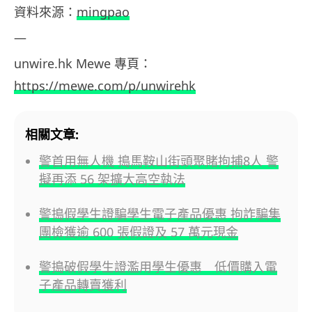
資料來源：
mingpao
—
unwire.hk Mewe
專頁：
https://mewe.com/p/unwirehk
相關文章:
警首用無人機 搗馬鞍山街頭聚賭拘捕8人 警
擬再添 56 架擴大高空執法
警搗假學生證騙學生電子產品優惠 拘詐騙集
團檢獲逾 600 張假證及 57 萬元現金
警搗破假學生證濫用學生優惠 低價購入電
子產品轉賣獲利