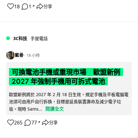
18
1
分享
↗
3C科技
手提電話
藍骨
18 小時
可換電池手機或重現市場 歐盟新例
2027 年強制手機用可拆式電池
歐盟新例將於 2027 年 2 月 18 日生效，規定手機及平板電腦電
池須可由用戶自行拆換，目標是延長裝置壽命及減少電子垃
閱讀全文
圾。現時 Sams...
265
77
分享
↗