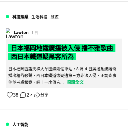
科技娛樂
生活科技
旅遊
Lawton
1 日
日本福岡地鐵廣播被入侵 播不雅歌曲
西日本鐵道疑黑客所為
日本福岡西鐵天神大牟田線兩個車站，8 月 4 日廣播系統離奇
播出粗俗歌聲，西日本鐵道懷疑遭第三方非法入侵，正調查事
閱讀全文
件並考慮報案。網上一度傳言...
38
2
分享
↗
人工智能