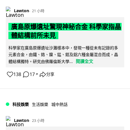
Lawton
21 小時
廣島原爆遺址驚現神秘合金 科學家指晶
體結構前所未見
科學家在廣島原爆遺址沙灘樣本中，發現一種從未有記錄的多
元素合金，由鐵、鉻、鎳、錳、鉬及鋁六種金屬混合而成，晶
閱讀全文
體結構獨特。研究由佛羅倫斯大學...
138
17
分享
↗
科技娛樂
生活娛樂
城中熱話
Lawton
23 小時