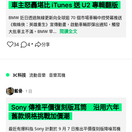
車主怒轟堪比 iTunes 送 U2 專輯翻版
BMW 近日透過無線更新向全球逾 70 個市場車輛中控熒幕推送
《蜘蛛俠：英雄重生》宣傳動畫，啟動車輛即彈出通知，觸發
閱讀全文
大批車主不滿。BMW 早...
34
4
分享
↗
3C科技
流動音樂
音樂耳機
藍骨
1 日
Sony 傳推平價復刻版耳筒 沿用六年
舊款規格挑戰加價潮
最近有爆料指 Sony 計劃於 9 月 7 日推出平價復刻版降噪耳機