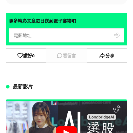
📮
更多精彩文章每日送到電子郵箱
讚好
0
看留言
分享
最新影片