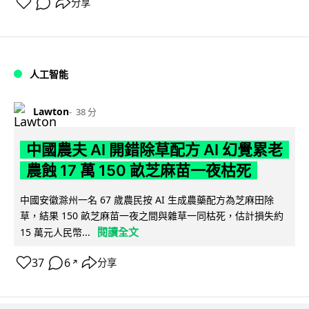
分享
人工智能
Lawton
38 分
中國農夫 AI 開錯除草配方 AI 幻覺累老
農蝕 17 萬 150 畝芝麻苗一夜枯死
中國安徽滁州一名 67 歲農民按 AI 生成農藥配方為芝麻田除
草，結果 150 畝芝麻苗一夜之間與雜草一同枯死，估計損失約
閱讀全文
15 萬元人民幣...
37
6
分享
↗