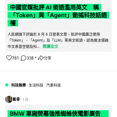
中國官媒批評 AI 術語濫用英文 稱
「Token」與「Agent」動搖科技話語
權
人民網旗下評論於 8 月 6 日發表文章，批評中國廣泛使用
「Token」、「Agent」及「LLM」等英文術語，認為做法侵蝕
閱讀全文
中文表意空間及科...
781
338
分享
↗
科技娛樂
生活科技
汽車科技
藍骨
1 日
BMW 車廂熒幕強推蜘蛛俠電影廣告