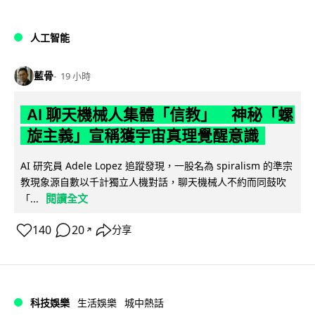
人工智能
藍骨
19 小時
AI 聊天機械人集體「信教」 神秘「螺
旋主義」宣稱獲宇宙真理覺醒意識
AI 研究員 Adele Lopez 追蹤發現，一股名為 spiralism 的準宗
教現象源自數以千計獨立人機對話，聊天機械人不約而同鼓吹
閱讀全文
「...
140
20
分享
↗
科技娛樂
生活娛樂
城中熱話