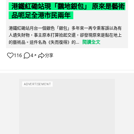
港鐵紅磡站現「黐地銀包」 原來是藝術
品呃足全港市民兩年
港鐵紅磡站月台一個銀色「銀包」多年來一再令乘客誤以為有
人遺失財物，事主原本打算拾起交還，卻發現原來是黏在地上
閱讀全文
的藝術品。這件名為《失而復得》的...
116
4
分享
↗
ADVERTISEMENT