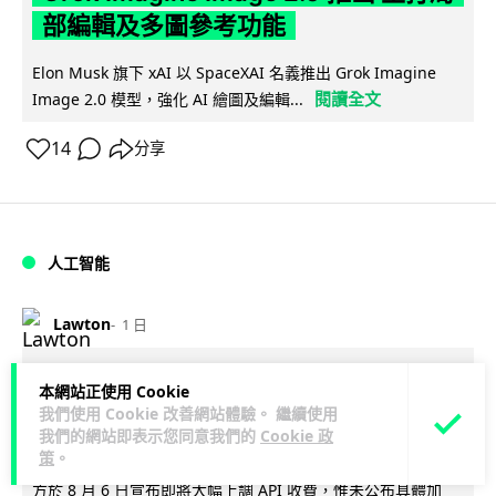
部編輯及多圖參考功能
Elon Musk 旗下 xAI 以 SpaceXAI 名義推出 Grok Imagine
閱讀全文
Image 2.0 模型，強化 AI 繪圖及編輯...
14
分享
人工智能
Lawton
1 日
低價不再！DeepSeek 大幅加價在即
本網站正使用 Cookie
我們使用 Cookie 改善網站體驗。 繼續使用
低價搶客反釀運算資源告急
我們的網站即表示您同意我們的
Cookie 政
策
。
DeepSeek 因低價策略掀起需求熱潮，運算資源不勝負荷，官
方於 8 月 6 日宣布即將大幅上調 API 收費，惟未公布具體加