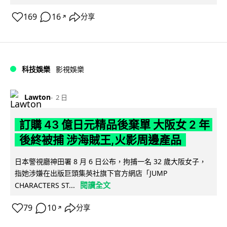
169
16
分享
↗
科技娛樂
影視娛樂
Lawton
2 日
訂購 43 億日元精品後棄單 大阪女 2 年
後終被捕 涉海賊王,火影周邊產品
日本警視廳神田署 8 月 6 日公布，拘捕一名 32 歲大阪女子，
指她涉嫌在出版巨頭集英社旗下官方網店「JUMP
閱讀全文
CHARACTERS ST...
79
10
分享
↗