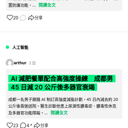
閱讀全文
置防護功能，...
20
分享
人工智能
arthur
2 日
AI 減肥餐單配合高強度操練 成都男
45 日減 20 公斤後多器官衰竭
成都一名男子跟隨 AI 制訂高強度減脂計劃，45 日內減去約 20
公斤後昏迷送院。醫生診斷他患上尿源性膿毒症、膿毒性休克
閱讀全文
及多器官功能障礙。...
23
4
分享
↗