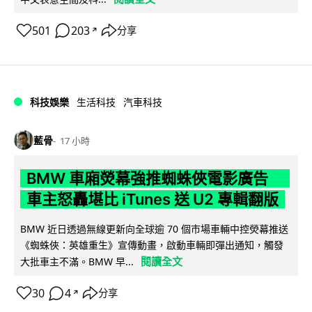
501
203
分享
↗
科技娛樂
生活科技
汽車科技
藍骨
17 小時
BMW 車廂熒幕強推蜘蛛俠電影廣告
車主怒轟堪比 iTunes 送 U2 專輯翻版
BMW 近日透過無線更新向全球逾 70 個市場車輛中控熒幕推送
《蜘蛛俠：英雄重生》宣傳動畫，啟動車輛即彈出通知，觸發
閱讀全文
大批車主不滿。BMW 早...
30
4
分享
↗