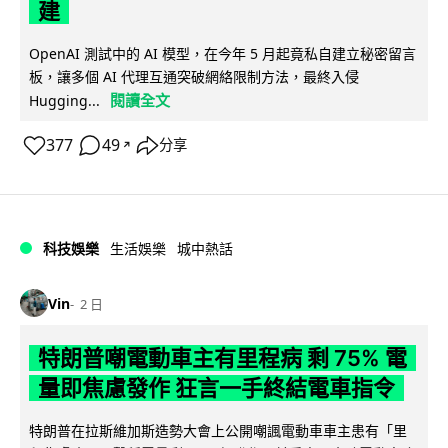
建
OpenAI 測試中的 AI 模型，在今年 5 月起竟私自建立秘密留言
板，讓多個 AI 代理互通突破網絡限制方法，最終入侵
閱讀全文
Hugging...
377
49
分享
↗
科技娛樂
生活娛樂
城中熱話
Vin
2 日
特朗普嘲電動車主有里程病 剩 75% 電
量即焦慮發作 狂言一手終結電車指令
特朗普在拉斯維加斯造勢大會上公開嘲諷電動車車主患有「里