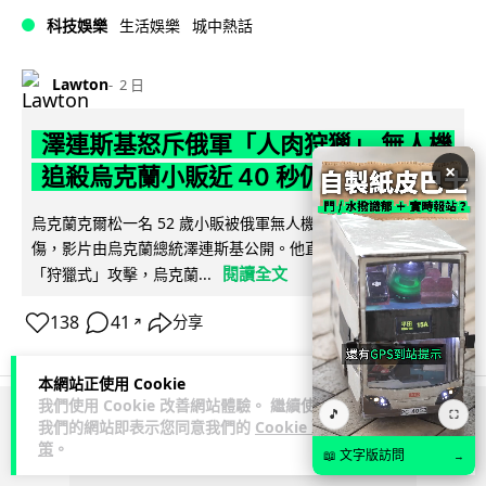
科技娛樂
生活娛樂
城中熱話
Lawton
2 日
澤連斯基怒斥俄軍「人肉狩獵」 無人機
×
追殺烏克蘭小販近 40 秒仍被炸傷
烏克蘭克爾松一名 52 歲小販被俄軍無人機追擊近 40 秒後被炸
傷，影片由烏克蘭總統澤連斯基公開。他直斥俄軍對平民進行
閱讀全文
「狩獵式」攻擊，烏克蘭...
138
41
分享
↗
本網站正使用 Cookie
我們使用 Cookie 改善網站體驗。 繼續使用
🎵
⛶
我們的網站即表示您同意我們的
Cookie 政
ADVERTISEMENT
策
。
📖 文字版訪問
→