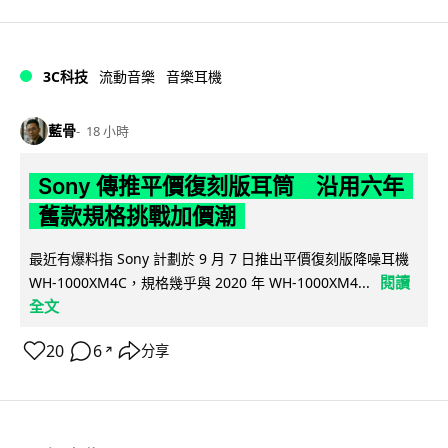
3C科技
流動音樂
音樂耳機
藍骨
18 小時
Sony 傳推平價復刻版耳筒 沿用六年
舊款規格挑戰加價潮
最近有爆料指 Sony 計劃於 9 月 7 日推出平價復刻版降噪耳機
閱讀
WH-1000XM4C，規格幾乎與 2020 年 WH-1000XM4...
全文
20
6
分享
↗