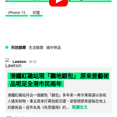
iPhone 15
印度
科技娛樂
生活娛樂
城中熱話
Lawton
39 分
港鐵紅磡站現「黐地銀包」 原來是藝術
品呃足全港市民兩年
港鐵紅磡站月台一個銀色「銀包」多年來一再令乘客誤以為有
人遺失財物，事主原本打算拾起交還，卻發現原來是黏在地上
閱讀全文
的藝術品。這件名為《失而復得》的...