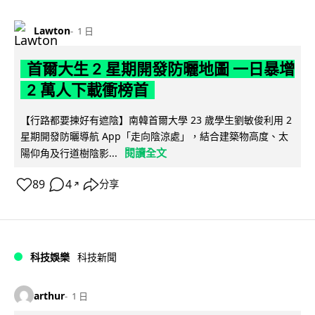
Lawton
1 日
首爾大生 2 星期開發防曬地圖 一日暴增
2 萬人下載衝榜首
【行路都要揀好有遮陰】南韓首爾大學 23 歲學生劉敏俊利用 2
星期開發防曬導航 App「走向陰涼處」，結合建築物高度、太
閱讀全文
陽仰角及行道樹陰影...
89
4
分享
↗
科技娛樂
科技新聞
arthur
1 日