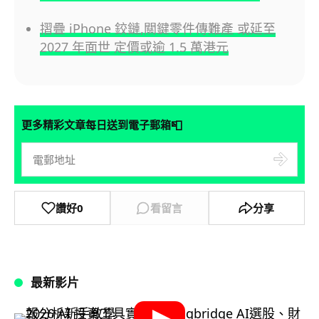
摺疊 iPhone 鉸鏈,關鍵零件傳難產 或延至
2027 年面世 定價或逾 1.5 萬港元
📮
更多精彩文章每日送到電子郵箱
讚好
0
看留言
分享
最新影片