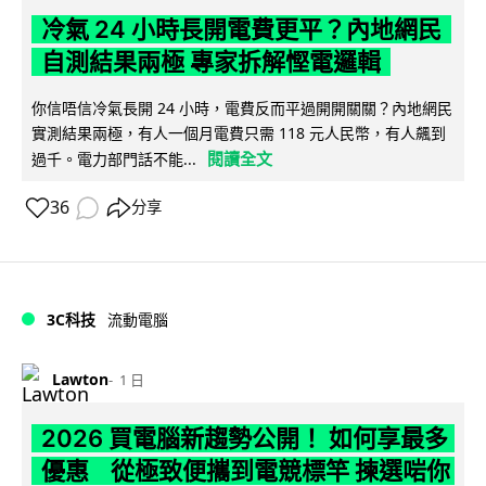
冷氣 24 小時長開電費更平？內地網民
自測結果兩極 專家拆解慳電邏輯
你信唔信冷氣長開 24 小時，電費反而平過開開關關？內地網民
實測結果兩極，有人一個月電費只需 118 元人民幣，有人飆到
閱讀全文
過千。電力部門話不能...
36
分享
3C科技
流動電腦
Lawton
1 日
2026 買電腦新趨勢公開！ 如何享最多
優惠 從極致便攜到電競標竿 揀選啱你