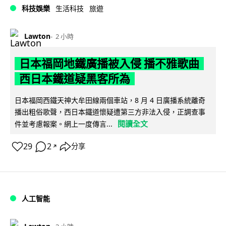
科技娛樂
生活科技
旅遊
Lawton
2 小時
日本福岡地鐵廣播被入侵 播不雅歌曲
西日本鐵道疑黑客所為
日本福岡西鐵天神大牟田線兩個車站，8 月 4 日廣播系統離奇
播出粗俗歌聲，西日本鐵道懷疑遭第三方非法入侵，正調查事
閱讀全文
件並考慮報案。網上一度傳言...
29
2
分享
↗
人工智能