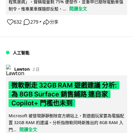
程焦慮病」，聲稱電量剩 75% 便發作，並重申已廢除電動車強
閱讀全文
制令。惟專業車媒隨即反駁，...
632
279
分享
↗
人工智能
Lawton
2 日
微軟刪走 32GB RAM 遊戲建議 分析:
為 8GB Surface 銷售鋪路 連自家
Copilot+ 門檻也未到
Microsoft 被發現靜靜刪除官方網站上，對遊戲玩家要為電腦配
置 32GB RAM 的建議。分析指微軟同時新推出的 8GB RAM 入
閱讀全文
門...