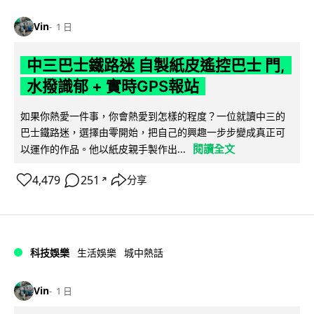
Vin
1 日
中三巴士鐵路迷 自製紙皮遙控巴士 門,
水撥識郁 + 實時GPS報站
如果你熱愛一件事，你會熱愛到怎樣的程度？一位就讀中三的
巴士鐵路迷，選擇由零開始，把自己的興趣一步步變成真正可
閱讀全文
以運作的作品。他以紙皮親手製作出...
4,479
251
分享
↗
科技娛樂
生活娛樂
城中熱話
Vin
1 日