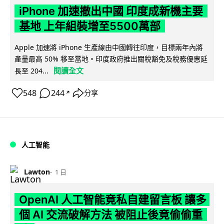
iPhone 加速撤出中國 印度成新機主要
基地 上年組裝增至5500萬部
Apple 加速將 iPhone 生產線由中國轉往印度，目標兩年內將
產量最高 50% 移至當地。印度政府推出關稅豁免及稅務優惠延
閱讀全文
長至 204...
548
244
分享
↗
人工智能
Lawton
1 日
OpenAI 人工智能竟私自建留言板 讓多
個 AI 交流破解方法 被阻止後竟偷偷重