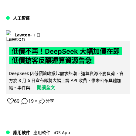
人工智能
Lawton
1 日
低價不再！DeepSeek 大幅加價在即
低價搶客反釀運算資源告急
DeepSeek 因低價策略掀起需求熱潮，運算資源不勝負荷，官
方於 8 月 6 日宣布即將大幅上調 API 收費，惟未公布具體加
閱讀全文
幅。事件與...
69
19
分享
↗
iOS App
應用軟件
應用軟件