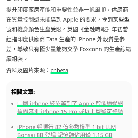
提升印度廠房產能和重要性並非一帆風順，供應商
在質量控制還未能達到 Apple 的要求，令到某些型
號和機身顏色生產受限。英國《金融時報》年初曾
經指印度供應商 Tata 生產的 iPhone 外殼質量參
差，導致只有極少量能夠交予 Foxconn 的生產線繼
續組裝。
資料及圖片來源：
cnbeta
相關文章:
中國 iPhone 終於等到了 Apple 智能通過網
信辦審批 iPhone 15 Pro 或以上型號可體驗
iPhone 暢順行 82 億參數模型 1 bit LLM
Bonsai 8B 登場 記憶體佔用僅 1.15 GB