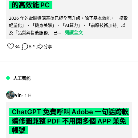
的高效能 PC
2026 年的電腦選購基準已經全面升級。除了基本效能，「極致
輕量化」、「機身美學」、「AI算力」、「前瞻技術加持」以
閱讀全文
及「品質與售後服務」 已...
34
8
分享
↗
人工智能
Vin
1 日
ChatGPT 免費呼叫 Adobe 一句話跨軟
體修圖兼整 PDF 不用開多個 APP 兼免
帳號