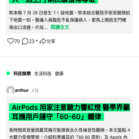
熊本縣 7 月 28 日發生 7.1 級地震，熊本綜合醫院手術室鏡頭拍
下地震一刻，醫護人員臨危不亂保護病人，更馬上開逃生門確
閱讀全文
保出口流通。片段...
70
23
分享
↗
科技娛樂
生活科技
健康
arthur
2 日
AirPods 用家注意聽力響紅燈 醫學界籲
耳機用戶謹守「60-60」鐵律
長時間高音量佩戴耳機可能導致永久性噪音性聽損。本文盤點 4
大聽力受損警號，介紹科學護耳的「60-60 原則」及 Apple 內