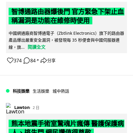
智博通路由器爆後門 官方緊急下架止血
稱漏洞是功能在維修時使用
中國網通廠商智博通電子（Zbtlink Electronics）旗下的路由器
產品爆出嚴重安全漏洞，被發現每 35 秒便會與中國伺服器連
閱讀全文
線，旗...
374
84
分享
↗
科技娛樂
生活娛樂
城中熱話
Lawton
2 日
熊本地震手術室驚魂片瘋傳 醫護保護病
人、逃生門 網民讚值得尊敬