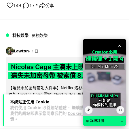
149
17
分享
↗
科技娛樂
影視娛樂
×
Lawton
1 日
Nicolas Cage 主演未上映電影 Netflix
遺失未加密母帶 被索償 8.19 億港元
【唔見未加密母帶咁大件事】Netflix 洛杉磯辦公室被竊，未上
映的 Nicolas Cage 電影《Fortitude》母帶亦告失蹤。電影...
閱讀全文
本網站正使用 Cookie
我們使用 Cookie 改善網站體驗。 繼續使用
🎵
⛶
我們的網站即表示您同意我們的
Cookie 政
184
10
分享
↗
策
。
📖 詳細評測
→