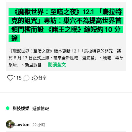
《魔獸世界：至暗之夜》12.1 「烏拉特
克的詛咒」專訪：巢穴不為提高世界首
領門檻而設 《諸王之眠》縮短約 10 分
鐘
《魔獸世界：至暗之夜》版本更新 12.1「烏拉特克的詛咒」將
於 8 月 13 日正式上線，帶來全新區域「盤蛇島」、地城「毒牙
閱讀全文
祭壇」、新型態世...
115
分享
科技娛樂
遊戲情報
Lawton
22 小時