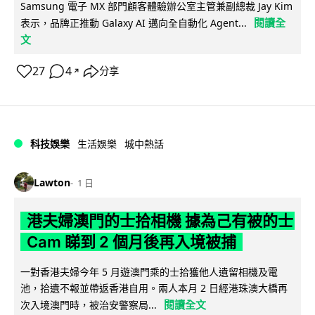
Samsung 電子 MX 部門顧客體驗辦公室主管兼副總裁 Jay Kim
閱讀全
表示，品牌正推動 Galaxy AI 邁向全自動化 Agent...
文
27
4
分享
↗
科技娛樂
生活娛樂
城中熱話
Lawton
1 日
港夫婦澳門的士拾相機 據為己有被的士
Cam 睇到 2 個月後再入境被捕
一對香港夫婦今年 5 月遊澳門乘的士拾獲他人遺留相機及電
池，拾遺不報並帶返香港自用。兩人本月 2 日經港珠澳大橋再
閱讀全文
次入境澳門時，被治安警察局...