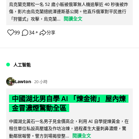
烏克蘭克爾松一名 52 歲小販被俄軍無人機追擊近 40 秒後被炸
傷，影片由烏克蘭總統澤連斯基公開。他直斥俄軍對平民進行
閱讀全文
「狩獵式」攻擊，烏克蘭...
99
34
分享
↗
人工智能
Lawton
20 小時
中國湖北男自學 AI 「煉金術」 屋內煉
金冒濃煙驚動全區
中國湖北黃石一名男子見金價高企，利用 AI 自學提煉黃金，在
租住單位私設高壓爐及作坊冶煉，過程產生大量刺鼻濃煙，驚
閱讀全文
動鄰居報警。警方到場揭發整...