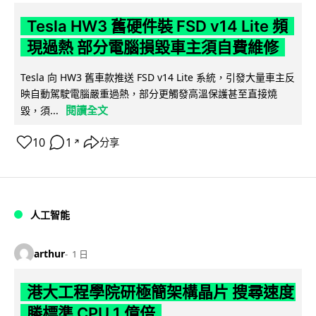
Tesla HW3 舊硬件裝 FSD v14 Lite 頻
現過熱 部分電腦損毀車主須自費維修
Tesla 向 HW3 舊車款推送 FSD v14 Lite 系統，引發大量車主反
映自動駕駛電腦嚴重過熱，部分更觸發高溫保護甚至直接燒
閱讀全文
毀，須...
10
1
分享
↗
人工智能
arthur
1 日
港大工程學院研極簡架構晶片 搜尋速度
勝標準 CPU 1 億倍