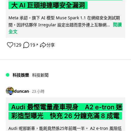
大 AI 巨頭接連曝安全漏洞
Meta 承認，旗下 AI 模型 Muse Spark 1.1 在網絡安全測試期
閱讀
間，因評估夥伴 Irregular 設定出錯而意外連上互聯網...
全文
129
19
分享
↗
科技娛樂
科技新聞
duncan
23 小時
Audi 最慳電量產車現身 A2 e-tron 迷
彩造型曝光 快充 26 分鐘充滿 8 成電
Audi 呢部新車，能耗竟然係25年前嘅一半。 A2 e-tron 風阻低