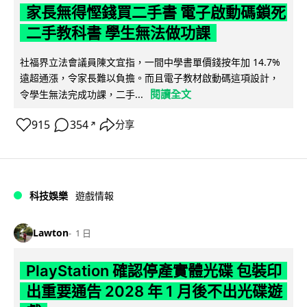
家長無得慳錢買二手書 電子啟動碼鎖死
二手教科書 學生無法做功課
社福界立法會議員陳文宜指，一間中學書單價錢按年加 14.7%
遠超通漲，令家長難以負擔。而且電子教材啟動碼這項設計，
閱讀全文
令學生無法完成功課，二手...
915
354
分享
↗
科技娛樂
遊戲情報
Lawton
1 日
PlayStation 確認停產實體光碟 包裝印
出重要通告 2028 年 1 月後不出光碟遊