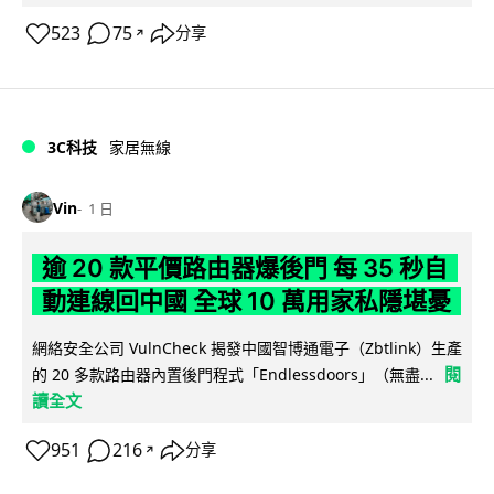
523
75
分享
↗
3C科技
家居無線
Vin
1 日
逾 20 款平價路由器爆後門 每 35 秒自
動連線回中國 全球 10 萬用家私隱堪憂
網絡安全公司 VulnCheck 揭發中國智博通電子（Zbtlink）生產
閱
的 20 多款路由器內置後門程式「Endlessdoors」（無盡...
讀全文
951
216
分享
↗