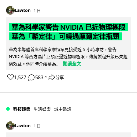
Lawton
1 日
華為科學家警告 NVIDIA 已近物理極限
華為「韜定律」可繞過摩爾定律瓶頸
華為半導體首席科學家廖恒罕見接受近 5 小時專訪，警告
NVIDIA 等西方晶片巨頭正逼近物理極限，傳統製程升級已失經
閱讀全文
濟效益。他同時介紹華為...
1,527
583
分享
↗
科技娛樂
生活娛樂
城中熱話
Lawton
1 日