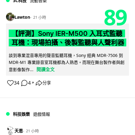
3C科技
流動音樂
89
Lawton
21 小時
【評測】Sony IER-M500 入耳式監聽
耳機：現場拍攝、後製監聽與人聲利器
談到專業混音專用的聲音監聽耳機，Sony 經典 MDR-7506 到
MDR-M1 專業錄音室耳機都為人熟悉。而現在舞台製作者與創
閱讀全文
意影像製作...
34
4
分享
↗
科技娛樂
遊戲情報
天恩
21 小時