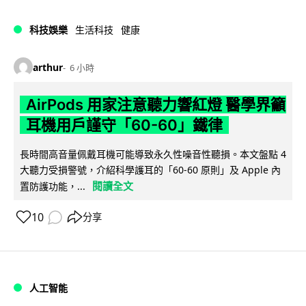
科技娛樂
生活科技
健康
arthur
6 小時
AirPods 用家注意聽力響紅燈 醫學界籲
耳機用戶謹守「60-60」鐵律
長時間高音量佩戴耳機可能導致永久性噪音性聽損。本文盤點 4
大聽力受損警號，介紹科學護耳的「60-60 原則」及 Apple 內
閱讀全文
置防護功能，...
10
分享
人工智能