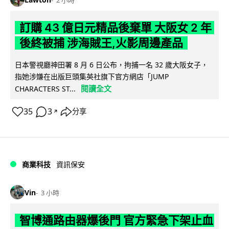
訂購 43 億日元精品後棄單 大阪女 2 年
後終被捕 涉海賊王,火影周邊產品
日本警視廳神田署 8 月 6 日公布，拘捕一名 32 歲大阪女子，
指她涉嫌在出版巨頭集英社旗下官方網店「JUMP
閱讀全文
CHARACTERS ST...
35
3
分享
↗
商業科技
資訊保安
Vin
3 小時
智博通路由器爆後門 官方緊急下架止血