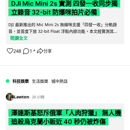
DJI Mic Mini 2s 實測 四發一收同步獨
立錄音 32-bit 防爆咪拍片必備
DJI 最新推出的 Mic Mini 2s 無線咪支援「四發一收」分軌錄
音，並首度下放 32-bit Float 浮點內錄功能。本文經實測其...
閱讀全文
248
1
分享
↗
科技娛樂
生活娛樂
城中熱話
Lawton
20 小時
澤連斯基怒斥俄軍「人肉狩獵」 無人機
追殺烏克蘭小販近 40 秒仍被炸傷