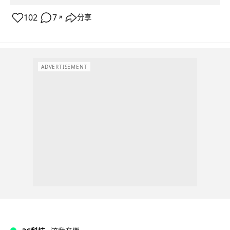
102
7
分享
↗
ADVERTISEMENT