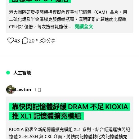
港大團隊研發極簡架構模擬內容尋址記憶體（CAM）晶片，用
二硫化鉬及半金屬銻克服傳輸瓶頸，漢明距離計算速度比標準
閱讀全文
CPU快1億倍，每次搜尋耗能低...
43
20
分享
↗
人工智能
Lawton
1 日
靠快閃記憶體紓緩 DRAM 不足 KIOXIA
推 XL1 記憶體擴充模組
KIOXIA 發表全新記憶體擴充模組 XL1 系列，結合低延遲快閃記
憶體 XL-FLASH 與 CXL 介面，將快閃記憶體轉化為記憶體擴充