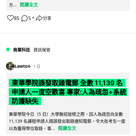
閱讀全文
方...
85
5
分享
↗
商業科技
資訊保安
Lawton
1 日
東華學院誤發取錄電郵 全數 11,139 名
申請人一度空歡喜 專家:人為疏忽+系統
防護缺失
東華學院今日（5 日）大學聯招放榜之際，因人為疏忽向全數
11,139 名課程申請人錯誤發出取錄通知電郵，令大批考生一度
閱讀全文
以為獲得學位取錄，事...