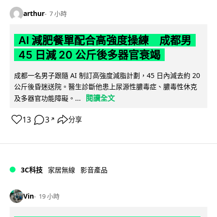
arthur
7 小時
AI 減肥餐單配合高強度操練 成都男
45 日減 20 公斤後多器官衰竭
成都一名男子跟隨 AI 制訂高強度減脂計劃，45 日內減去約 20
公斤後昏迷送院。醫生診斷他患上尿源性膿毒症、膿毒性休克
閱讀全文
及多器官功能障礙。...
13
3
分享
↗
3C科技
家居無線
影音產品
Vin
19 小時