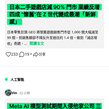
日本二手遊戲店減 90% 門市 業績反增
四成 "懷舊"在 Z 世代變成最潮「新鮮
感」
日本零售巨頭 GEO 將懷舊遊戲銷售門市從 1,000 間大幅減至
99 間，但銷售額卻不降反升至過往的 1.4 倍。做到「減店增
閱讀全文
收」奇蹟，...
233
19
分享
↗
人工智能
Vin
22 小時
Meta AI 模型測試期間入侵他家公司 三