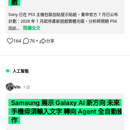
戲
Sony 已在 PS5 主機包裝加貼提示貼紙，重申官方 7 月已公布
計劃：2028 年 1 月起停產新遊戲實體光碟。分析師預期 PS6
閱讀全文
因此...
164
76
分享
↗
人工智能
Vin
1 日
Samsung 展示 Galaxy AI 新方向 未來
手機毋須輸入文字 轉向 Agent 全自動操
作