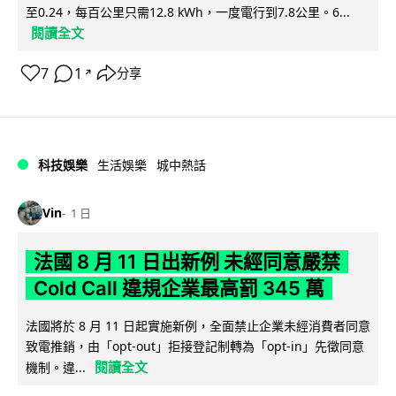
至0.24，每百公里只需12.8 kWh，一度電行到7.8公里。6...
閱讀全文
7
1
分享
↗
科技娛樂
生活娛樂
城中熱話
Vin
1 日
法國 8 月 11 日出新例 未經同意嚴禁
Cold Call 違規企業最高罰 345 萬
法國將於 8 月 11 日起實施新例，全面禁止企業未經消費者同意
致電推銷，由「opt-out」拒接登記制轉為「opt-in」先徵同意
閱讀全文
機制。違...