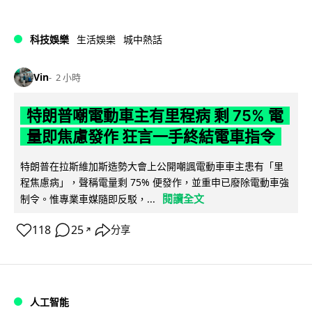
科技娛樂
生活娛樂
城中熱話
Vin
2 小時
特朗普嘲電動車主有里程病 剩 75% 電
量即焦慮發作 狂言一手終結電車指令
特朗普在拉斯維加斯造勢大會上公開嘲諷電動車車主患有「里
程焦慮病」，聲稱電量剩 75% 便發作，並重申已廢除電動車強
閱讀全文
制令。惟專業車媒隨即反駁，...
118
25
分享
↗
人工智能