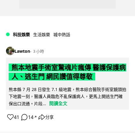
科技娛樂
生活娛樂
城中熱話
Lawton
3 小時
熊本地震手術室驚魂片瘋傳 醫護保護病
人、逃生門 網民讚值得尊敬
熊本縣 7 月 28 日發生 7.1 級地震，熊本綜合醫院手術室鏡頭拍
下地震一刻，醫護人員臨危不亂保護病人，更馬上開逃生門確
閱讀全文
保出口流通。片段...
41
14
分享
↗