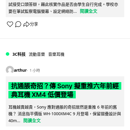
試接受口頭答辯，藉此核實作品是否由學生自行完成。學校亦
閱讀全文
要在筆試監察電腦螢幕、設定網絡防...
分享
3C科技
流動音樂
音樂耳機
arthur
1 小時
抗通脹奇招？傳 Sony 擬重推六年前經
典耳機 XM4 低價登場
耳機越賣越貴，Sony 應對通脹的奇招居然是重推 6 年前的舊
機？ 消息指平價版 WH-1000XM4C 9 月登場，保留摺疊設計與
閱讀全文
40m...