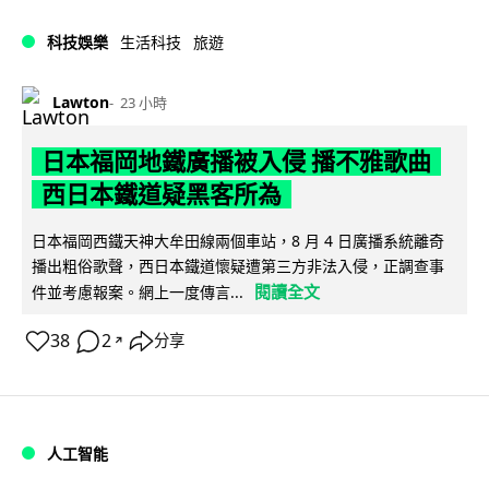
科技娛樂
生活科技
旅遊
Lawton
23 小時
日本福岡地鐵廣播被入侵 播不雅歌曲
西日本鐵道疑黑客所為
日本福岡西鐵天神大牟田線兩個車站，8 月 4 日廣播系統離奇
播出粗俗歌聲，西日本鐵道懷疑遭第三方非法入侵，正調查事
閱讀全文
件並考慮報案。網上一度傳言...
38
2
分享
↗
人工智能