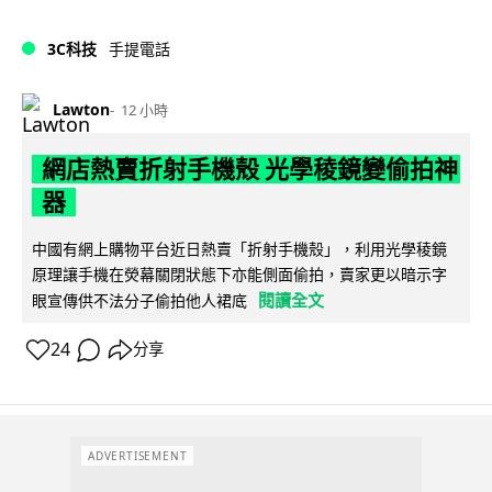
3C科技
手提電話
Lawton
12 小時
網店熱賣折射手機殼 光學稜鏡變偷拍神
器
中國有網上購物平台近日熱賣「折射手機殼」，利用光學稜鏡
原理讓手機在熒幕關閉狀態下亦能側面偷拍，賣家更以暗示字
閱讀全文
眼宣傳供不法分子偷拍他人裙底
24
分享
ADVERTISEMENT