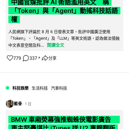
中國官媒批評 AI 術語濫用英文 稱
「Token」與「Agent」動搖科技話語
權
人民網旗下評論於 8 月 6 日發表文章，批評中國廣泛使用
「Token」、「Agent」及「LLM」等英文術語，認為做法侵蝕
閱讀全文
中文表意空間及科...
779
337
分享
↗
科技娛樂
生活科技
汽車科技
藍骨
1 日
BMW 車廂熒幕強推蜘蛛俠電影廣告
車主怒轟堪比 iTunes 送 U2 專輯翻版