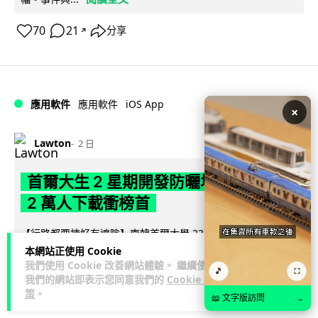
70
21
分享
↗
iOS App
應用軟件
應用軟件
×
Lawton
2 日
首爾大生 2 星期開發防曬地圖 一日暴增
2 萬人下載衝榜首
【行路都要揀好有遮陰】南韓首爾大學 23 歲學生劉敏俊利用 2
星期開發防曬導航 App「走向陰涼處」，結合建築物高度、太
本網站正使用 Cookie
我們使用 Cookie 改善網站體驗。 繼續使用
閱讀全文
陽仰角及行道樹陰影...
🎵
⛶
我們的網站即表示您同意我們的
Cookie 政
策
。
100
4
分享
↗
📖 文字版訪問
→