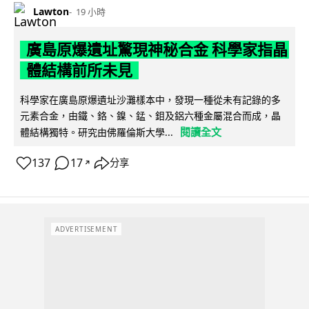
Lawton
19 小時
廣島原爆遺址驚現神秘合金 科學家指晶
體結構前所未見
科學家在廣島原爆遺址沙灘樣本中，發現一種從未有記錄的多
元素合金，由鐵、鉻、鎳、錳、鉬及鋁六種金屬混合而成，晶
閱讀全文
體結構獨特。研究由佛羅倫斯大學...
137
17
分享
↗
ADVERTISEMENT