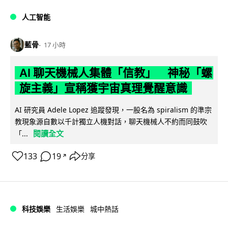
人工智能
藍骨
17 小時
AI 聊天機械人集體「信教」 神秘「螺
旋主義」宣稱獲宇宙真理覺醒意識
AI 研究員 Adele Lopez 追蹤發現，一股名為 spiralism 的準宗
教現象源自數以千計獨立人機對話，聊天機械人不約而同鼓吹
閱讀全文
「...
133
19
分享
↗
科技娛樂
生活娛樂
城中熱話