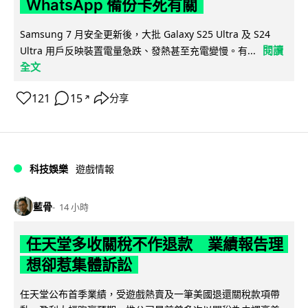
WhatsApp 備份卡死有關
Samsung 7 月安全更新後，大批 Galaxy S25 Ultra 及 S24
閱讀
Ultra 用戶反映裝置電量急跌、發熱甚至充電變慢。有...
全文
121
15
分享
↗
科技娛樂
遊戲情報
藍骨
14 小時
任天堂多收關稅不作退款 業績報告理
想卻惹集體訴訟
任天堂公布首季業績，受遊戲熱賣及一筆美國退還關稅款項帶