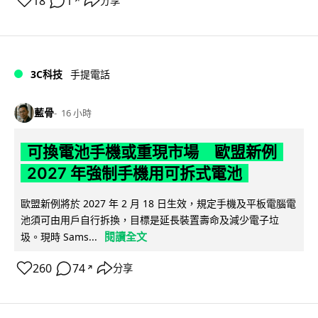
18
1
分享
↗
3C科技
手提電話
藍骨
16 小時
可換電池手機或重現市場 歐盟新例
2027 年強制手機用可拆式電池
歐盟新例將於 2027 年 2 月 18 日生效，規定手機及平板電腦電
池須可由用戶自行拆換，目標是延長裝置壽命及減少電子垃
閱讀全文
圾。現時 Sams...
260
74
分享
↗