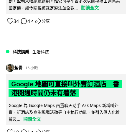
動，盈利大幅跑贏預期。惟公司早前曾多次以關稅為由調高美
閱讀全文
國定價，如今關稅被裁定違法並全數...
34
4
分享
↗
科技娛樂
生活科技
藍骨
15 小時
Google 地圖可直接叫外賣訂酒店 香
港開通時間仍未有着落
Google 為 Google Maps 內置聊天助手 Ask Maps 新增叫外
賣、訂酒店及查詢現場活動等自主執行功能，並引入個人化推
閱讀全文
薦及...