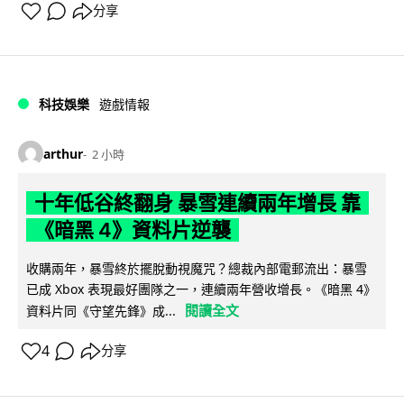
分享
科技娛樂
遊戲情報
arthur
2 小時
十年低谷終翻身 暴雪連續兩年增長 靠
《暗黑 4》資料片逆襲
收購兩年，暴雪終於擺脫動視魔咒？總裁內部電郵流出：暴雪
已成 Xbox 表現最好團隊之一，連續兩年營收增長。《暗黑 4》
閱讀全文
資料片同《守望先鋒》成...
4
分享