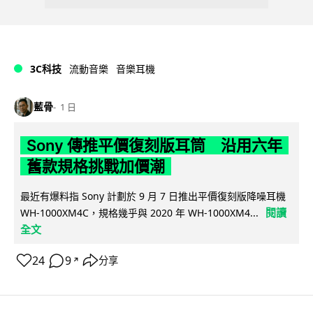
3C科技
流動音樂
音樂耳機
藍骨
1 日
Sony 傳推平價復刻版耳筒 沿用六年
舊款規格挑戰加價潮
最近有爆料指 Sony 計劃於 9 月 7 日推出平價復刻版降噪耳機
閱讀
WH-1000XM4C，規格幾乎與 2020 年 WH-1000XM4...
全文
24
9
分享
↗