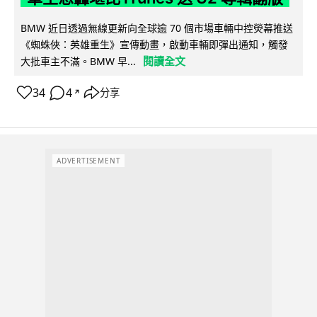
BMW 近日透過無線更新向全球逾 70 個市場車輛中控熒幕推送
《蜘蛛俠：英雄重生》宣傳動畫，啟動車輛即彈出通知，觸發
閱讀全文
大批車主不滿。BMW 早...
34
4
分享
↗
ADVERTISEMENT