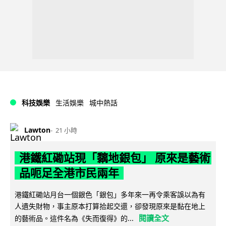
科技娛樂
生活娛樂
城中熱話
Lawton
21 小時
港鐵紅磡站現「黐地銀包」 原來是藝術
品呃足全港市民兩年
港鐵紅磡站月台一個銀色「銀包」多年來一再令乘客誤以為有
人遺失財物，事主原本打算拾起交還，卻發現原來是黏在地上
閱讀全文
的藝術品。這件名為《失而復得》的...